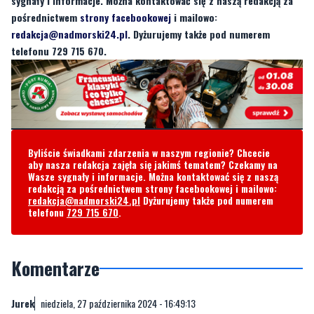
sygnały i informacje. Można kontaktować się z naszą redakcją za
pośrednictwem
strony facebookowej
i mailowo:
redakcja@nadmorski24.pl
. Dyżurujemy także pod numerem
telefonu 729 715 670.
Byliście świadkami zdarzenia w naszym regionie? Chcecie
aby nasza redakcja zajęła się jakimś tematem? Czekamy na
Wasze sygnały i informacje. Można kontaktować się z naszą
redakcją za pośrednictwem strony facebookowej i mailowo:
redakcja@nadmorski24.pl
Dyżurujemy także pod numerem
telefonu
729 715 670
.
Komentarze
Jurek
niedziela, 27 października 2024 - 16:49:13