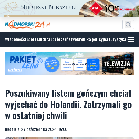
Wiadomości
Sport
Kultura
Społeczeństwo
Kronika policyjna
Turystyka
Fotoga
Poszukiwany listem gończym chciał
wyjechać do Holandii. Zatrzymali go
w ostatniej chwili
niedziela, 27 października 2024, 16:00