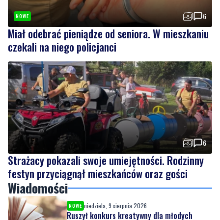
6
NOWE
Miał odebrać pieniądze od seniora. W mieszkaniu
czekali na niego policjanci
6
Strażacy pokazali swoje umiejętności. Rodzinny
festyn przyciągnął mieszkańców oraz gości
Wiadomości
niedziela, 9 sierpnia 2026
NOWE
Ruszył konkurs kreatywny dla młodych