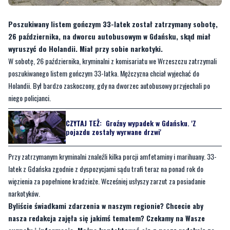
Poszukiwany listem gończym 33-latek został zatrzymany sobotę,
26 października, na dworcu autobusowym w Gdańsku, skąd miał
wyruszyć do Holandii. Miał przy sobie narkotyki.
W sobotę, 26 października, kryminalni z komisariatu we Wrzeszczu zatrzymali
poszukiwanego listem gończym 33-latka. Mężczyzna chciał wyjechać do
Holandii. Był bardzo zaskoczony, gdy na dworzec autobusowy przyjechali po
niego policjanci.
CZYTAJ TEŻ:
Groźny wypadek w Gdańsku. 'Z
pojazdu zostały wyrwane drzwi'
Przy zatrzymanym kryminalni znaleźli kilka porcji amfetaminy i marihuany. 33-
latek z Gdańska zgodnie z dyspozycjami sądu trafi teraz na ponad rok do
więzienia za popełnione kradzieże. Wcześniej usłyszy zarzut za posiadanie
narkotyków.
Byliście świadkami zdarzenia w naszym regionie? Chcecie aby
nasza redakcja zajęła się jakimś tematem? Czekamy na Wasze