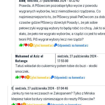
czasów gdzie PISowcy dzierżyli Posady i, że jak sobie
pełowczyki wygrają wybory to będą robić co chcą. Jak to si
stało, że peło nie wygrało wyborów, a rządzi co jest to wbr
teorii PiS, PiS wygrał wybory lecz nie rządzi?
1
0
Zgłoś komentarz
Odpowiedz na komentarz
Muhamed al Aziz el
niedziela, 27 października 2024 -
Kutanga
17:55:00
Tatuś wkładał do cukiernicy potem tobie do buzi - słodki
smoczek.
0
0
Zgłoś komentarz
Odpowiedz na komentarz
E
niedziela, 27 października 2024 - 07:04:46
Janku ty nie na wczasach w Zakopanem? Tylko z Mińska
klepiesz takie bzdury ośmieszające do reszty PISowców?
2
4
Zgłoś komentarz
Odpowiedz na komentarz
Janek
niedziela, 27 października 2024 - 08:25:51
Za miesiąc bedziesz mógł kupić tego peugeota na portalu