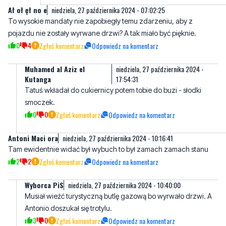
0
4
Zgłoś komentarz
Odpowiedz na komentarz
Muhamed al Aziz el
niedziela, 27 października 2024 -
Kutanga
17:54:31
Tatuś wkładał do cukiernicy potem tobie do buzi - słodki
smoczek.
0
0
Zgłoś komentarz
Odpowiedz na komentarz
Antoni Maci ora
niedziela, 27 października 2024 - 10:16:41
Tam ewidentnie widać był wybuch to był zamach zamach stanu
2
2
Zgłoś komentarz
Odpowiedz na komentarz
Wyborca PiS
niedziela, 27 października 2024 - 10:40:00
Musiał wieźć turystyczną butlę gazową bo wyrwało drzwi. A
Antonio doszukał się trotylu.
3
0
Zgłoś komentarz
Odpowiedz na komentarz
Co się dzieje na drogach?
niedziela, 27 października 2024 - 11:05:00
Widać, że kręcił piruety. Ale mimo wszystko te bariery nie są