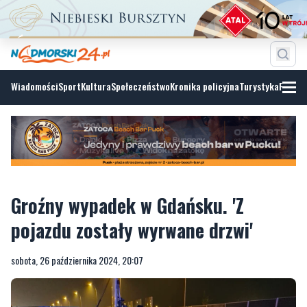
Wiadomości
Sport
Kultura
Społeczeństwo
Kronika policyjna
Turystyka
Fotoga
Groźny wypadek w Gdańsku. 'Z
pojazdu zostały wyrwane drzwi'
sobota, 26 października 2024, 20:07