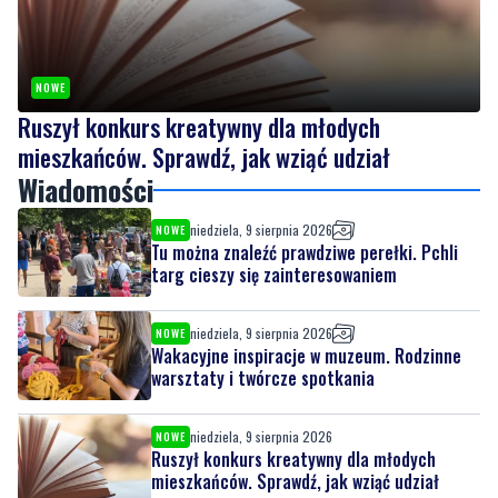
NOWE
Ruszył konkurs kreatywny dla młodych
mieszkańców. Sprawdź, jak wziąć udział
Wiadomości
niedziela, 9 sierpnia 2026
NOWE
Tu można znaleźć prawdziwe perełki. Pchli
targ cieszy się zainteresowaniem
niedziela, 9 sierpnia 2026
NOWE
Wakacyjne inspiracje w muzeum. Rodzinne
warsztaty i twórcze spotkania
niedziela, 9 sierpnia 2026
NOWE
Ruszył konkurs kreatywny dla młodych
mieszkańców. Sprawdź, jak wziąć udział
niedziela, 9 sierpnia 2026
7
NOWE
Miał odebrać pieniądze od seniora. W