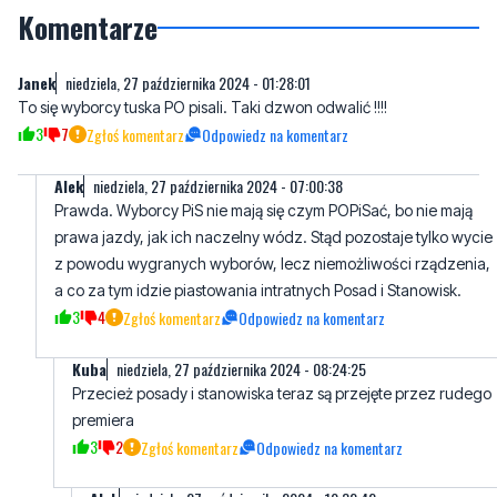
Janek
niedziela, 27 października 2024 - 01:28:01
To się wyborcy tuska PO pisali. Taki dzwon odwalić !!!!
3
7
Zgłoś komentarz
Odpowiedz na komentarz
AIek
niedziela, 27 października 2024 - 07:00:38
Prawda. Wyborcy PiS nie mają się czym POPiSać, bo nie mają
prawa jazdy, jak ich naczelny wódz. Stąd pozostaje tylko wycie
z powodu wygranych wyborów, lecz niemożliwości rządzenia,
a co za tym idzie piastowania intratnych Posad i Stanowisk.
3
4
Zgłoś komentarz
Odpowiedz na komentarz
Kuba
niedziela, 27 października 2024 - 08:24:25
Przecież posady i stanowiska teraz są przejęte przez rudego
premiera
3
2
Zgłoś komentarz
Odpowiedz na komentarz
AIek
niedziela, 27 października 2024 - 10:32:42
Prawda. A PISowcom pozostaje tylko wycie z powodu
wygranych wyborów, lecz niemożliwości rządzenia. Co
najśmieszniejsze to to, że PISowcy pisali PełOwcom za do