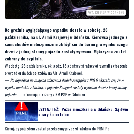
Do groźnie wyglądającego wypadku doszło w sobotę, 26
października, na ul. Armii Krajowej w Gdańsku. Kierowca jednego z
samochodów niebezpiecznie zbliżył się do bariery, w wyniku czego
drzwi z jednej strony pojazdu zostały wyrwane. Mężczyzna został
zabrany do szpitala.
W sobotę, 26 października, ok. godz. 18 gdańscy strażacy otrzymali zgłoszenie
o wypadku dwóch pojazdów na Alei Armii Krajowej.
—
Po dojeździe na miejsce zdarzenia dwóch zastępów z JRG 6 okazało się, że w
wyniku kontaktu z barierą, z pojazdu Peugeot zostały wyrwane drzwi z lewej strony
pojazdu
— informują strażacy z KM PSP w Gdańsku
CZYTAJ TEŻ:
Pożar mieszkania w Gdańsku. Są dwie
ofiary śmiertelne
Kierujący pojazdem został przekazany przez strażaków do PRM. Po
przebadaniu został przytomny zabrany do szpitala. W wypadku uczestniczył
jeszcze jeden pojazd, którego kierowca nie odniósł obrażeń.
Byliście świadkami zdarzenia w naszym regionie? Chcecie aby