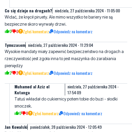
bezpieczne skoro wyrwały drzwi.
0
0
Zgłoś komentarz
Odpowiedz na komentarz
Tymczasem
niedziela, 27 października 2024 - 11:29:04
Wysokie mandaty miały zapewnić bezpieczeństwo na drogach a
rzeczywistość jest zgoła inna to jest maszynka do zarabiania
pieniędzy
2
2
Zgłoś komentarz
Odpowiedz na komentarz
Muhamed al Aziz el
niedziela, 27 października 2024 -
Kutanga
17:54:09
Tatuś wkładał do cukiernicy potem tobie do buzi - słodki
smoczek.
0
0
Zgłoś komentarz
Odpowiedz na komentarz
Jan Kowalski
poniedziałek, 28 października 2024 - 12:05:49
Ilość reklam na tym portalu jest po prostu porażająca.
1
0
Zgłoś komentarz
Odpowiedz na komentarz