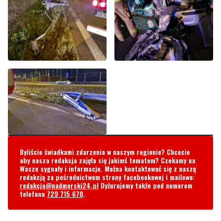
Byliście świadkami zdarzenia w naszym regionie? Chcecie
aby nasza redakcja zajęła się jakimś tematem? Czekamy na
Wasze sygnały i informacje. Można kontaktować się z naszą
redakcją za pośrednictwem strony facebookowej i mailowo:
redakcja@nadmorski24.pl
Dyżurujemy także pod numerem
telefonu
729 715 670
.
Komentarze