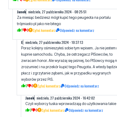
trójmiasto pl jako nie bitego
1
0
Zgłoś komentarz
Odpowiedz na komentarz
E
niedziela, 27 października 2024 - 10:37:13
Poraz kolejny ośmieszyłeś sobie tym wpisem. Ja nie jestem
kupnie samochodu. Chyba, że ostrzegacz PISowców, to
zwracam honor. Ale wyrażaj się jaśniej, bo PISowcy mogą n
zrozumieć i na przekór kupić tego Peugota. A wtedy będzi
płacz i zgrzytanie zębami, jak w przypadku wygranych
wyborów przez PiS.
0
0
Zgłoś komentarz
Odpowiedz na komentarz
Janek
niedziela, 27 października 2024 - 16:42:02
Czyli wyborcy tuska wprowadzają do użytkowania takie
0
0
Zgłoś komentarz
Odpowiedz na komentarz
Ał oł ęł no e
niedziela, 27 października 2024 - 07:02:25
To wysokie mandaty nie zapobiegły temu zdarzeniu, aby z
pojazdu nie zostały wyrwane drzwi? A tak miało być pięknie.