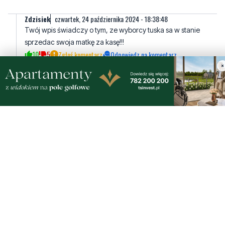
sprzedac swoja matkę za kasę!!!
10
5
Zgłoś komentarz
Odpowiedz na komentarz
Mirek W.
czwartek, 24 października 2024 - 18:19:26
Nie mam nic przeciwko ich życiu (to ich wybór), ale..."Razem z tymi
×
organizacjami, przygotowaliśmy pakiet edukacyjny, który jest do
wykorzystania dla uczniów i kadry pedagogicznej. To są kursy,
materiały informacyjne i scenariusze warsztatów z zakresu praw
człowieka, języka inkluzywnego oraz zdrowia psychicznego,
przygotowane przez ekspertów" nie mam zamiaru płacić za te
kursy, materiały....bo one "pójdą" z moich podatków, a ja nie chcę
ich dofinansowywać bo tego nie lubię, a w demokracji mam prawo
do ich nie lubienia. Niech się sami utrzymują.
8
1
Zgłoś komentarz
Odpowiedz na komentarz
Do
czwartek, 24 października 2024 - 18:33:25
Wszystkich pedałów i lesbijek ZAKLINAM WAS
10
2
Zgłoś komentarz
Odpowiedz na komentarz