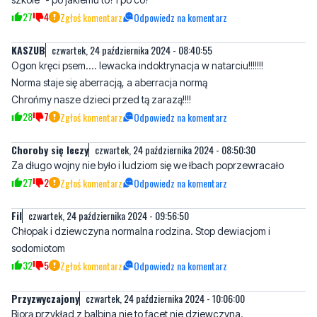
KASZUB
czwartek, 24 października 2024 - 08:40:55
Ogon kręci psem.... lewacka indoktrynacja w natarciu!!!!!!!
Norma staje się aberracją, a aberracja normą
Chrońmy nasze dzieci przed tą zarazą!!!!
28
7
Zgłoś komentarz
Odpowiedz na komentarz
Choroby się leczy
czwartek, 24 października 2024 - 08:50:30
Za długo wojny nie było i ludziom się we łbach poprzewracało
27
2
Zgłoś komentarz
Odpowiedz na komentarz
Fil
czwartek, 24 października 2024 - 09:56:50
Chłopak i dziewczyna normalna rodzina. Stop dewiacjom i
sodomiotom
32
5
Zgłoś komentarz
Odpowiedz na komentarz
Przyzwyczajony
czwartek, 24 października 2024 - 10:06:00
Biorą przykład z balbina nie to facet nie dziewczyna.
8
13
Zgłoś komentarz
Odpowiedz na komentarz
haha
czwartek, 24 października 2024 - 11:29:56