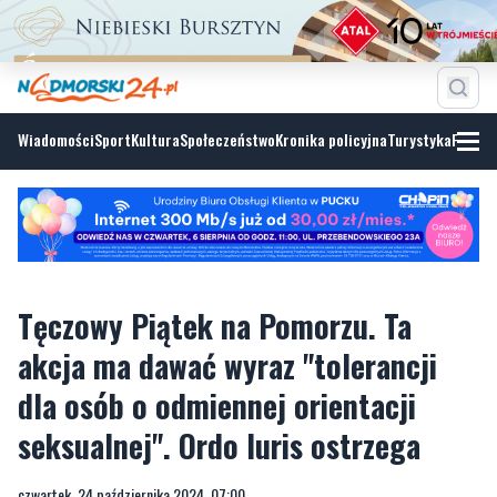
Wiadomości
Sport
Kultura
Społeczeństwo
Kronika policyjna
Turystyka
Fotoga
Tęczowy Piątek na Pomorzu. Ta
akcja ma dawać wyraz "tolerancji
dla osób o odmiennej orientacji
seksualnej". Ordo Iuris ostrzega
czwartek, 24 października 2024, 07:00