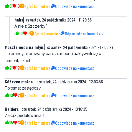
A nie z Szczerby?
13
3
Zgłoś komentarz
Odpowiedz na komentarz
Poszła woda na młyn.
czwartek, 24 października 2024 - 12:03:27
Tolerancyjni prawacy bardzo mocno uaktywnili się w
komentarzach.
2
12
Zgłoś komentarz
Odpowiedz na komentarz
Cóż rzec można.
czwartek, 24 października 2024 - 12:03:58
To temat zastępczy.
13
2
Zgłoś komentarz
Odpowiedz na komentarz
Raiders
czwartek, 24 października 2024 - 13:16:35
Zakaz pedałowania!!!
15
3
Zgłoś komentarz
Odpowiedz na komentarz
Obrzydlistwo
czwartek, 24 października 2024 - 13:32:14
Fuj jak można promować coś takiego?
16
3
Zgłoś komentarz
Odpowiedz na komentarz