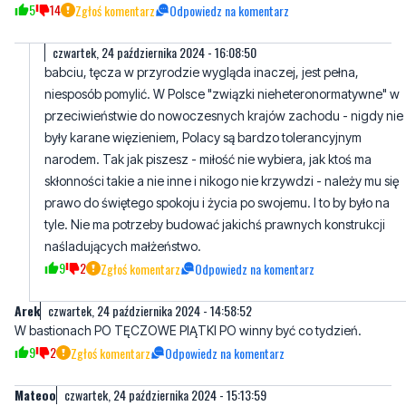
babciu, tęcza w przyrodzie wygląda inaczej, jest pełna,
niesposób pomylić. W Polsce "związki nieheteronormatywne" w
przeciwieństwie do nowoczesnych krajów zachodu - nigdy nie
były karane więzieniem, Polacy są bardzo tolerancyjnym
narodem. Tak jak piszesz - miłość nie wybiera, jak ktoś ma
skłonności takie a nie inne i nikogo nie krzywdzi - należy mu się
prawo do świętego spokoju i życia po swojemu. I to by było na
tyle. Nie ma potrzeby budować jakichś prawnych konstrukcji
naśladujących małżeństwo.
9
2
Zgłoś komentarz
Odpowiedz na komentarz
Arek
czwartek, 24 października 2024 - 14:58:52
W bastionach PO TĘCZOWE PIĄTKI PO winny być co tydzień.
9
2
Zgłoś komentarz
Odpowiedz na komentarz
Mateoo
czwartek, 24 października 2024 - 15:13:59
Jedno co jest budujące to że większość nadal jest przeciw
dewiacji i takim akcjom, co widać po sondzie. Moim zdaniem na
siłę wbija się w nas stereotyp braku tolerancji itd itp, ale co tu