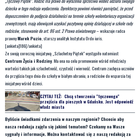
zewnętrznych, mają obowiązek uzyskać pozytywną opinię działającej w szkole rady
rodziców, stosowanie do art. 86 ust. 2 Prawa oświatowego
– wskazuje radca
prawny
Marek Puzio
, starszy analityk Instytutu Ordo iuris.
[ankieta]186[/ankieta]
Ze swoją coroczną inicjatywą „Szlachetny Piątek” wystąpiło natomiast
Centrum Życia i Rodziny
. Ma ona na celu promowanie wśród młodzieży
wartości takich jak szlachetność, czystość i wierność. Centrum zachęca uczniów
do przyjścia tego dnia do szkoły w białym ubraniu, a rodziców do wsparcia tej
inicjatywy wśród dzieci.
CZYTAJ TEŻ:
Chcą stworzenia "tęczowego"
przejścia dla pieszych w Gdańsku. Jest odpowiedź
władz miasta
Byliście świadkami zdarzenia w naszym regionie? Chcecie aby
nasza redakcja zajęła się jakimś tematem? Czekamy na Wasze
sygnały i informacje. Można kontaktować się z naszą redakcją za
pośrednictwem
strony facebookowej
i mailowo:
redakcja@nadmorski24.pl
. Dyżurujemy także pod numerem
telefonu 729 715 670.