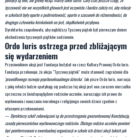
drugiego człowieka kimkolwiek on jest, skądkolwiek przybywa.
Dyrektorka zaapelowała, aby najbliższy Tęczowy piątek był pierwszym dniem
obchodzenia tęczowych piątków codziennie.
Ordo Iuris ostrzega przed zbliżającym
się wydarzeniem
Przeciwnikiem akcji jest Fundacja Instytut na rzecz Kultury Prawnej Ordo Iuris.
Fundacja przekonuje, że akcja "Tęczowy piątek" może stanowić zagrożenie dla
'prawidłowego rozwoju psychoseksualnego dziecka'
. Jak pisze Ordo Iuris, narracja
z jaką młodzi ludzie spotykają się podczas tej akcji jest ona zarazem nierzadko
sprzeczna ze światopoglądem rodziców uczniów, naruszając ich prawo do
wychowania i nauczania moralnego i religijnego swoich dzieci zgodnie z
własnymi przekonaniami.
—
Dyrektorzy szkół zobowiązani są do przestrzegania gwarantowanej Konstytucją,
zasady pierwszeństwa wychowawczego rodziców. Dlatego rodzice uczniów powinni
być poinformowani o ewentualnej organizacji w szkole ich dzieci akcji takich jak
„Tęczowy Piątek”. Rodzic ma prawo do wyrażenia sprzeciwu wobec udziału swojego
dziecka w tego rodzaju wydarzeniu. Dyrektorzy powinni również pamiętać, że przed
dopuszczeniem do podjęcia działalności na terenie szkoły wolontariuszy organizacji