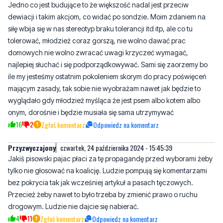
tolerować, młodzież coraz gorszą, nie wolno dawać prac
domowych nie wolno zwracać uwagi krzyczeć wymagać,
najlepiej słuchać i się podporządkowywać. Sami się zaorzemy bo
ile my jesteśmy ostatnim pokoleniem skorym do pracy poświęceń
mającym zasady, tak sobie nie wyobrażam nawet jak będzie to
wyglądało gdy młodzież myśląca że jest psem albo kotem albo
onym, dorośnie i będzie musiała się sama utrzymywać
16
2
Zgłoś komentarz
Odpowiedz na komentarz
Przyzwyczajony
czwartek, 24 października 2024 - 15:45:39
Jakiś pisowski pajac płaci za tę propagandę przed wyborami żeby
tylko nie głosować na koalicję. Ludzie pompują się komentarzami
bez pokrycia tak jak wcześniej artykuł a pasach tęczowych.
Przecież żeby nawet to było trzeba by zmienić prawo o ruchu
drogowym. Ludzie nie dajcie się nabierać.
4
11
Zgłoś komentarz
Odpowiedz na komentarz
Zdzisiek
czwartek, 24 października 2024 - 18:38:48
Twój wpis świadczy o tym, ze wyborcy tuska sa w stanie