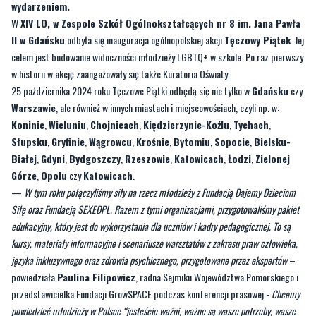
celem jest budowanie widoczności młodzieży LGBTQ+ w szkole. Po raz pierwszy
w historii w akcję zaangażowały się także Kuratoria Oświaty.
25 października 2024 roku Tęczowe Piątki odbędą się nie tylko w
Gdańsku
czy
Warszawie
, ale również w innych miastach i miejscowościach, czyli np. w:
Koninie
,
Wieluniu
,
Chojnicach
,
Kiędzierzynie-Koźlu
,
Tychach
,
Słupsku
,
Gryfinie
,
Wągrowcu
,
Krośnie
,
Bytomiu
,
Sopocie
,
Bielsku-
Białej
,
Gdyni
,
Bydgoszczy
,
Rzeszowie
,
Katowicach
,
Łodzi
,
Zielonej
Górze
,
Opolu
czy
Katowicach
.
—
W tym roku połączyliśmy siły na rzecz młodzieży z Fundacją Dajemy Dzieciom
Siłę oraz Fundacją SEXEDPL. Razem z tymi organizacjami, przygotowaliśmy pakiet
edukacyjny, który jest do wykorzystania dla uczniów i kadry pedagogicznej. To są
kursy, materiały informacyjne i scenariusze warsztatów z zakresu praw człowieka,
języka inkluzywnego oraz zdrowia psychicznego, przygotowane przez ekspertów
–
powiedziała
Paulina Filipowicz
, radna Sejmiku Województwa Pomorskiego i
przedstawicielka Fundacji GrowSPACE podczas konferencji prasowej.-
Chcemy
powiedzieć młodzieży w Polsce “jesteście ważni, ważne są wasze potrzeby, wasze
prawa i ważne jest to, żebyście byli widoczni tacy, jacy jesteście”. Akceptacja ze
strony rówieśników, grona pedagogicznego, nauczycieli to niezbędny element dla
poczucia bezpieczeństwa w szkole, a Tęczowy Piątek jest jednym z jego elementów