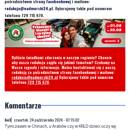
Byliście świadkami zdarzenia w naszym regionie? Chcecie
aby nasza redakcja zajęła się jakimś tematem? Czekamy na
Wasze sygnały i informacje. Można kontaktować się z naszą
redakcją za pośrednictwem strony facebookowej i mailowo:
redakcja@nadmorski24.pl
Dyżurujemy także pod numerem
telefonu
729 715 670
.
Komentarze
be3
czwartek, 24 października 2024 - 07:15:02
Tymczasem w Chinach, u Arabów czy w KRLD dzieci uczy się
obsługi broni... Efekt ewentualnego starcia tych dwóch światów
łatwo sobie wyobrazić.Oni raczej nie będą słuchać o waszych
traumach, prawach, równości i tolerancji.