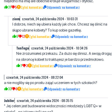
ziom
czwartek, 24 października 2024 - 10:03:31
I dobrze, niech się ubiera każdy jak chce. Chcesz się ślinić na
skąpo ubrane kobiety? To kup sobie gazetkę.
6
12
Zgłoś komentarz
Odpowiedz na komentarz
TenTego
czwartek, 24 października 2024 - 10:34:26
Nie zrozumiałeś przekazu. Za dużo się ślinisz. A swoją drogą 
na obrońcę kobiet to traktujesz je bardzo przedmiotowo.
7
3
Zgłoś komentarz
Odpowiedz na komentarz
czwartek, 24 października 2024 - 08:22:04
a nie mogliby się po prostu zająć uczeniem w tych szkołach?
33
0
Zgłoś komentarz
Odpowiedz na komentarz
Jubiler
czwartek, 24 października 2024 - 08:35:15
" Jej celem jest budowanie widoczności młodzieży LGBTQ+ w
szkole" - po jakiemu to? i po co?
27
4
Zgłoś komentarz
Odpowiedz na komentarz