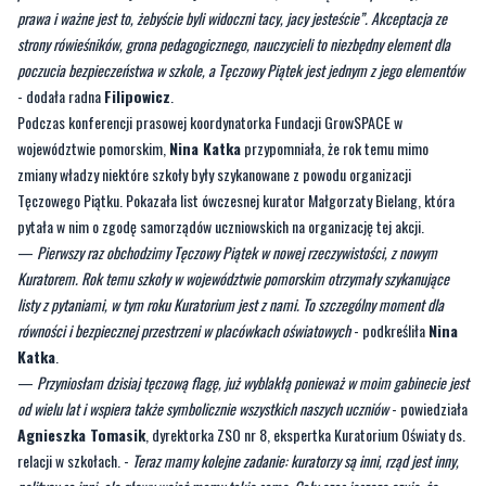
- dodała radna
Filipowicz
.
Podczas konferencji prasowej koordynatorka Fundacji GrowSPACE w
województwie pomorskim,
Nina Katka
przypomniała, że rok temu mimo
zmiany władzy niektóre szkoły były szykanowane z powodu organizacji
Tęczowego Piątku. Pokazała list ówczesnej kurator Małgorzaty Bielang, która
pytała w nim o zgodę samorządów uczniowskich na organizację tej akcji.
—
Pierwszy raz obchodzimy Tęczowy Piątek w nowej rzeczywistości, z nowym
Kuratorem. Rok temu szkoły w województwie pomorskim otrzymały szykanujące
listy z pytaniami, w tym roku Kuratorium jest z nami. To szczególny moment dla
równości i bezpiecznej przestrzeni w placówkach oświatowych
- podkreśliła
Nina
Katka
.
—
Przyniosłam dzisiaj tęczową flagę, już wyblakłą ponieważ w moim gabinecie jest
od wielu lat i wspiera także symbolicznie wszystkich naszych uczniów
- powiedziała
Agnieszka Tomasik
, dyrektorka ZSO nr 8, ekspertka Kuratorium Oświaty ds.
relacji w szkołach. -
Teraz mamy kolejne zadanie: kuratorzy są inni, rząd jest inny,
politycy są inni, ale głowy wciąż mamy takie same. Cały czas jeszcze czuję, że
tęczowość nie we wszystkich głowach jest oczywista i bardzo zależy mi, aby relacje
w szkołach były oparte o podmiotowość, oparte o szacunek do różnorodności, do