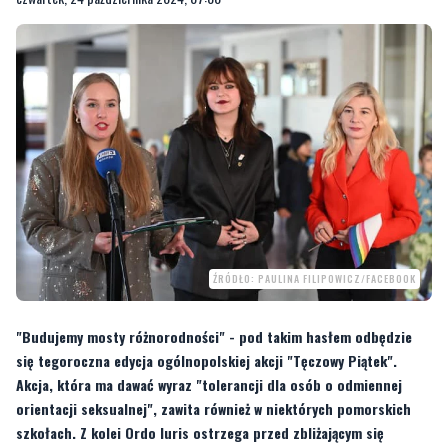
ŹRÓDŁO: PAULINA FILIPOWICZ/FACEBOOK
"Budujemy mosty różnorodności" - pod takim hasłem odbędzie
się tegoroczna edycja ogólnopolskiej akcji "Tęczowy Piątek".
Akcja, która ma dawać wyraz "tolerancji dla osób o odmiennej
orientacji seksualnej", zawita również w niektórych pomorskich
szkołach. Z kolei Ordo Iuris ostrzega przed zbliżającym się
wydarzeniem.
W
XIV LO, w Zespole Szkół Ogólnokształcących nr 8 im. Jana Pawła
II w Gdańsku
odbyła się inauguracja ogólnopolskiej akcji
Tęczowy Piątek
. Jej