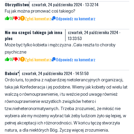
Nie ma czegoś takiego jak inna
czwartek, 24 października 2024 -
plec
13:33:53
Może być tylko kobieta i mężczyzna .Cała reszta to choroby
psychiczne
16
7
Zgłoś komentarz
Odpowiedz na komentarz
Babcia*
czwartek, 24 października 2024 - 14:51:50
Ordo Iuris, to jedna z najbardziej nietolerancyjnych organizacji,
taka jak Konfederacja i jej podobne. Wiemy jak kobiety od wielu lat
walczą o równouprawnienie, i tu weźcie pod uwagę również
równouprawnienie wszystkich związków hetero i
tzw.nieheteronormatywnych. Trzeba zrozumieć, że miłość nie
wybiera ale my możemy wybrać tak żeby ludziom żyło się lepiej, w
pełnej akceptacji ich różnorodności. W końcu tęczę stworzyła
natura, a dla niektórych Bóg. Życzę więcej zrozumienia.
5
14
Zgłoś komentarz
Odpowiedz na komentarz
czwartek, 24 października 2024 - 16:08:50