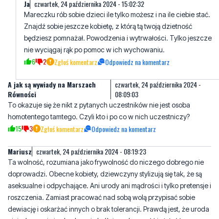
będziesz pomnażał. Powodzenia i wytrwałości. Tylko jeszcze
nie wyciągaj rąk po pomoc w ich wychowaniu.
6
2
Zgłoś komentarz
Odpowiedz na komentarz
A jak są wywiady na Marszach
czwartek, 24 października 2024 -
Równości
08:09:03
To okazuje się że nikt z pytanych uczestników nie jest osoba
homotentego tamtego. Czyli kto i po co w nich uczestniczy?
15
3
Zgłoś komentarz
Odpowiedz na komentarz
Mariusz
czwartek, 24 października 2024 - 08:19:23
Ta wolność, rozumiana jako frywolność do niczego dobrego nie
doprowadzi. Obecne kobiety, dziewczyny stylizują się tak, że są
aseksualne i odpychające. Ani urody ani mądrości i tylko pretensje i
roszczenia. Zamiast pracować nad sobą wolą przypisać sobie
dewiację i oskarżać innych o brak tolerancji. Prawdą jest, że uroda
niejedno ma imię ale obecnie króluje wulgarność i otyłość.
31
5
Zgłoś komentarz
Odpowiedz na komentarz