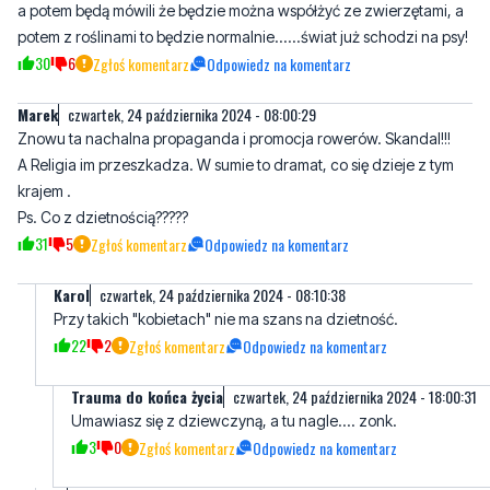
Marek
czwartek, 24 października 2024 - 08:00:29
Znowu ta nachalna propaganda i promocja rowerów. Skandal!!!
A Religia im przeszkadza. W sumie to dramat, co się dzieje z tym
krajem .
Ps. Co z dzietnością?????
31
5
Zgłoś komentarz
Odpowiedz na komentarz
Karol
czwartek, 24 października 2024 - 08:10:38
Przy takich "kobietach" nie ma szans na dzietność.
22
2
Zgłoś komentarz
Odpowiedz na komentarz
Trauma do końca życia
czwartek, 24 października 2024 - 18:00:31
Umawiasz się z dziewczyną, a tu nagle.... zonk.
3
0
Zgłoś komentarz
Odpowiedz na komentarz
Ja
czwartek, 24 października 2024 - 15:02:32
Mareczku rób sobie dzieci ile tylko możesz i na ile ciebie stać.
Znajdź sobie jeszcze kobietę, z którą tą twoją dzietność