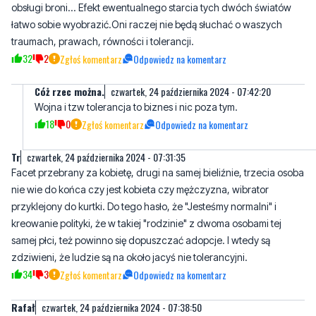
32
2
Zgłoś komentarz
Odpowiedz na komentarz
Cóż rzec można.
czwartek, 24 października 2024 - 07:42:20
Wojna i tzw tolerancja to biznes i nic poza tym.
18
0
Zgłoś komentarz
Odpowiedz na komentarz
Tr
czwartek, 24 października 2024 - 07:31:35
Facet przebrany za kobietę, drugi na samej bieliźnie, trzecia osoba
nie wie do końca czy jest kobieta czy mężczyzna, wibrator
przyklejony do kurtki. Do tego hasło, że "Jesteśmy normalni" i
kreowanie polityki, że w takiej "rodzinie" z dwoma osobami tej
samej płci, też powinno się dopuszczać adopcje. I wtedy są
zdziwieni, że ludzie są na około jacyś nie tolerancyjni.
34
3
Zgłoś komentarz
Odpowiedz na komentarz
Rafał
czwartek, 24 października 2024 - 07:38:50
a potem będą mówili że będzie można współżyć ze zwierzętami, a
potem z roślinami to będzie normalnie......świat już schodzi na psy!
30
6
Zgłoś komentarz
Odpowiedz na komentarz