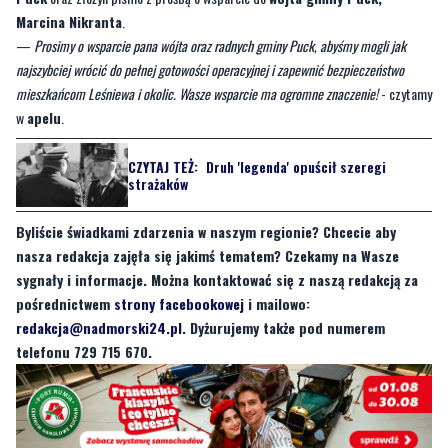
mieszkańcom Leśniewa i okolic. Wasze wsparcie ma ogromne znaczenie!
- czytamy
w
apelu
.
CZYTAJ TEŻ:
Druh 'legenda' opuścił szeregi
strażaków
Byliście świadkami zdarzenia w naszym regionie? Chcecie aby
nasza redakcja zajęła się jakimś tematem? Czekamy na Wasze
sygnały i informacje. Można kontaktować się z naszą redakcją za
pośrednictwem
strony facebookowej
i mailowo:
redakcja@nadmorski24.pl
. Dyżurujemy także pod numerem
telefonu 729 715 670.
Byliście świadkami zdarzenia w naszym regionie? Chcecie
aby nasza redakcja zajęła się jakimś tematem? Czekamy na