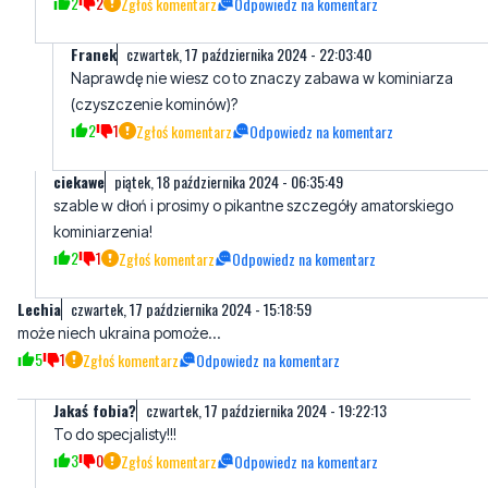
(czyszczenie kominów)?
2
1
Zgłoś komentarz
Odpowiedz na komentarz
ciekawe
piątek, 18 października 2024 - 06:35:49
szable w dłoń i prosimy o pikantne szczegóły amatorskiego
kominiarzenia!
2
1
Zgłoś komentarz
Odpowiedz na komentarz
Lechia
czwartek, 17 października 2024 - 15:18:59
może niech ukraina pomoże...
5
1
Zgłoś komentarz
Odpowiedz na komentarz
Jakaś fobia?
czwartek, 17 października 2024 - 19:22:13
To do specjalisty!!!
3
0
Zgłoś komentarz
Odpowiedz na komentarz
Prezes
czwartek, 17 października 2024 - 16:27:42
Przecież PiS rozdawał wozy strażackie co się stało że nie
dostaliście nowego