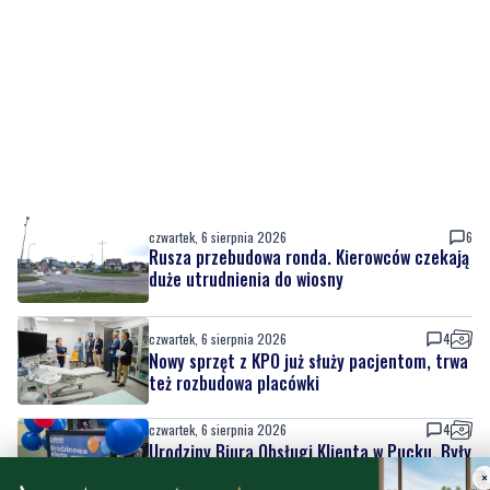
czwartek, 6 sierpnia 2026
6
Rusza przebudowa ronda. Kierowców czekają
duże utrudnienia do wiosny
czwartek, 6 sierpnia 2026
4
Nowy sprzęt z KPO już służy pacjentom, trwa
też rozbudowa placówki
czwartek, 6 sierpnia 2026
4
Urodziny Biura Obsługi Klienta w Pucku. Były
promocje, porady i atrakcje dla
najmłodszych
czwartek, 6 sierpnia 2026
5
×
Szpital w żałobie. Nie żyje położna Oddziału