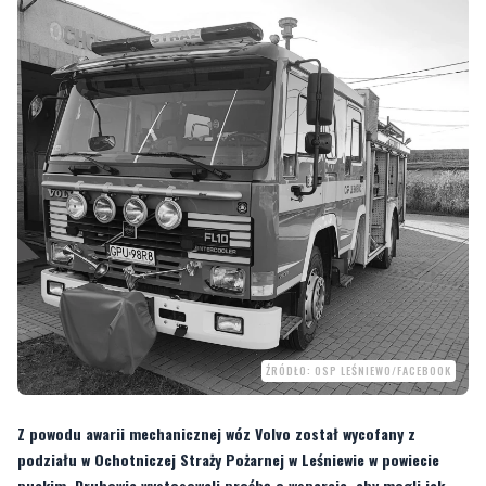
ŹRÓDŁO: OSP LEŚNIEWO/FACEBOOK
Z powodu awarii mechanicznej wóz Volvo został wycofany z
podziału w Ochotniczej Straży Pożarnej w Leśniewie w powiecie
puckim. Druhowie wystosowali prośbę o wsparcie, aby mogli jak
najszybciej przywrócić pojazd do służby.
Strażacy-ochotnicy z Leśniewa w mediach społecznościowych na swojej stronie
poinformowali, że mimo starań o jak najlepszą kondycję sprzętu, pewnych