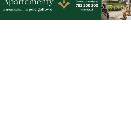
Ginekologiczno-Położniczego
czwartek, 6 sierpnia 2026
2
Nowy odcinek szlaku rowerowego nad
Bałtykiem. Powodem zmiany budowa
elektrowni jądrowej
czwartek, 6 sierpnia 2026
2
Pół wieku razem. Wyjątkowy jubileusz
małżonków w ratuszu