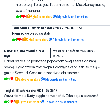
John Smith
piątek, 18 października 2024 - 07:18:56
Niemieckie pieski się staly
1
4
Zgłoś komentarz
Odpowiedz na komentarz
A OSP Bojano zrobiło taki
czwartek, 17 października 2024 -
myk
19:25:12
Oddali stare auto jednostce popowodziowej a teraz dostaną
nówkę. Tylko trzeba mieć wójta z głową na karku tak jak mają w
gminie Szemud! Gość mnie zadziwia obrotnością.
9
1
Zgłoś komentarz
Odpowiedz na komentarz
piątek, 18 października 2024 - 07:35:12
Wozu nie ma a Rudy ciągle na wolności. Eskalacja nieszczęść
2
2
Zgłoś komentarz
Odpowiedz na komentarz
Janek
piątek, 18 października 2024 - 08:24:15
Najważniejsze że dla księży się zawsze pieniądze znajdują bez
żadnego "ale".