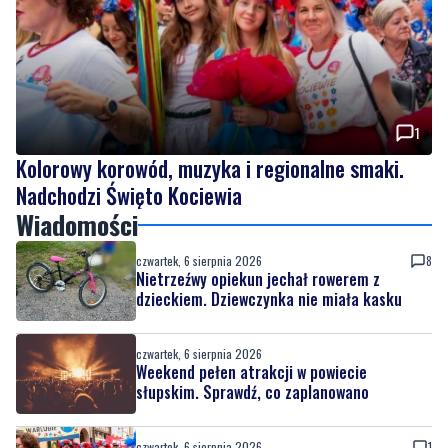
1
Kolorowy korowód, muzyka i regionalne smaki.
Nadchodzi Święto Kociewia
Wiadomości
czwartek, 6 sierpnia 2026
8
Nietrzeźwy opiekun jechał rowerem z
dzieckiem. Dziewczynka nie miała kasku
czwartek, 6 sierpnia 2026
Weekend pełen atrakcji w powiecie
słupskim. Sprawdź, co zaplanowano
czwartek, 6 sierpnia 2026
1
Kolorowy korowód, muzyka i regionalne
smaki. Nadchodzi Święto Kociewia