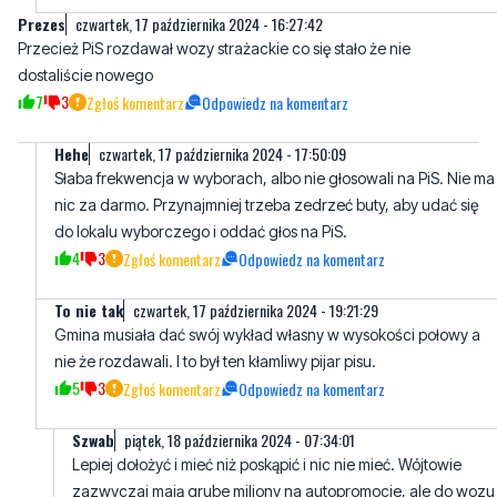
7
3
Zgłoś komentarz
Odpowiedz na komentarz
Hehe
czwartek, 17 października 2024 - 17:50:09
Słaba frekwencja w wyborach, albo nie głosowali na PiS. Nie ma
nic za darmo. Przynajmniej trzeba zedrzeć buty, aby udać się
do lokalu wyborczego i oddać głos na PiS.
4
3
Zgłoś komentarz
Odpowiedz na komentarz
To nie tak
czwartek, 17 października 2024 - 19:21:29
Gmina musiała dać swój wykład własny w wysokości połowy a
nie że rozdawali. I to był ten kłamliwy pijar pisu.
5
3
Zgłoś komentarz
Odpowiedz na komentarz
Szwab
piątek, 18 października 2024 - 07:34:01
Lepiej dołożyć i mieć niż poskąpić i nic nie mieć. Wójtowie
zazwyczaj mają grube miliony na autopromocje, ale do wozu
nie dołożą. Teraz jest Tusk i nic nie ma. Mieszkańcy muszą
czekać hahaha
1
4
Zgłoś komentarz
Odpowiedz na komentarz