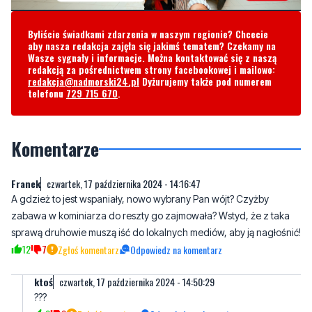
Wasze sygnały i informacje. Można kontaktować się z naszą
redakcją za pośrednictwem strony facebookowej i mailowo:
redakcja@nadmorski24.pl
Dyżurujemy także pod numerem
telefonu
729 715 670
.
Komentarze
Franek
czwartek, 17 października 2024 - 14:16:47
A gdzież to jest wspaniały, nowo wybrany Pan wójt? Czyżby
zabawa w kominiarza do reszty go zajmowała? Wstyd, że z taka
sprawą druhowie muszą iść do lokalnych mediów, aby ją nagłośnić!
12
7
Zgłoś komentarz
Odpowiedz na komentarz
ktoś
czwartek, 17 października 2024 - 14:50:29
???
2
2
Zgłoś komentarz
Odpowiedz na komentarz
Franek
czwartek, 17 października 2024 - 22:03:40
Naprawdę nie wiesz co to znaczy zabawa w kominiarza