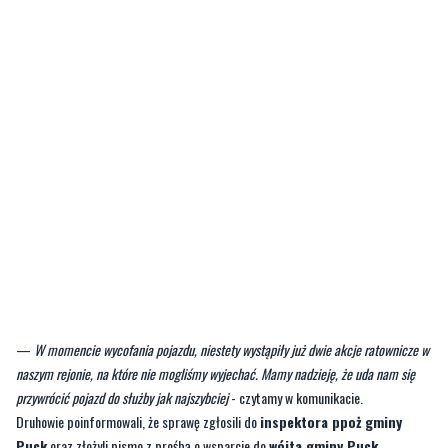
—
W momencie wycofania pojazdu, niestety wystąpiły już dwie akcje ratownicze w
naszym rejonie, na które nie mogliśmy wyjechać. Mamy nadzieję, że uda nam się
przywrócić pojazd do służby jak najszybciej
- czytamy w komunikacie.
Druhowie poinformowali, że sprawę zgłosili do
inspektora ppoż gminy
Puck
oraz złożyli pismo z prośbą o wsparcie do
wójta gminy Puck,
Marcina Nikranta
.
—
Prosimy o wsparcie pana wójta oraz radnych gminy Puck, abyśmy mogli jak
najszybciej wrócić do pełnej gotowości operacyjnej i zapewnić bezpieczeństwo