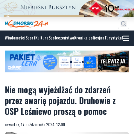
Wiadomości
Sport
Kultura
Społeczeństwo
Kronika policyjna
Turystyka
Fotoga
Nie mogą wyjeżdżać do zdarzeń
przez awarię pojazdu. Druhowie z
OSP Leśniewo proszą o pomoc
czwartek, 17 października 2024, 12:00