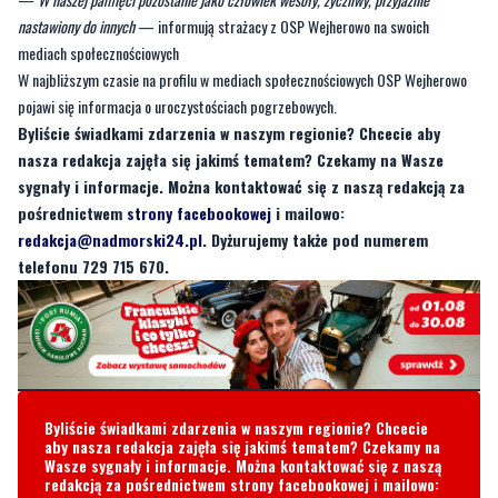
wysługę 50 lat na rzecz OSP, a także był członkiem honorowym jednostki.
Wielokrotnie wchodził także w skład zarządu OSP.
Jak wspominają go strażacy z jednostki:
—
W naszej pamięci pozostanie jako człowiek wesoły, życzliwy, przyjaźnie
nastawiony do innych
— informują strażacy z OSP Wejherowo na swoich
mediach społecznościowych
W najbliższym czasie na profilu w mediach społecznościowych OSP Wejherowo
pojawi się informacja o uroczystościach pogrzebowych.
Byliście świadkami zdarzenia w naszym regionie? Chcecie aby
nasza redakcja zajęła się jakimś tematem? Czekamy na Wasze
sygnały i informacje. Można kontaktować się z naszą redakcją za
pośrednictwem
strony facebookowej
i mailowo:
redakcja@nadmorski24.pl
. Dyżurujemy także pod numerem
telefonu 729 715 670.