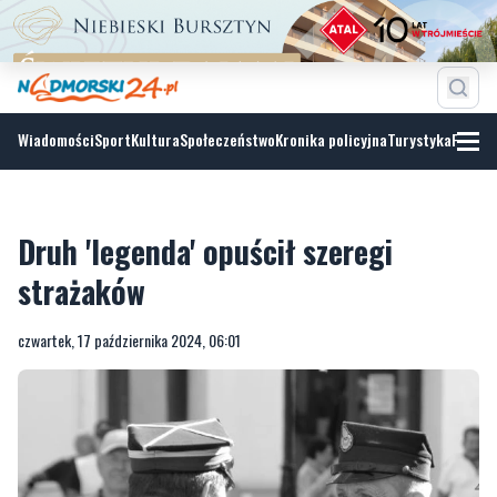
Wiadomości
Sport
Kultura
Społeczeństwo
Kronika policyjna
Turystyka
Fotoga
Druh 'legenda' opuścił szeregi
strażaków
czwartek, 17 października 2024, 06:01