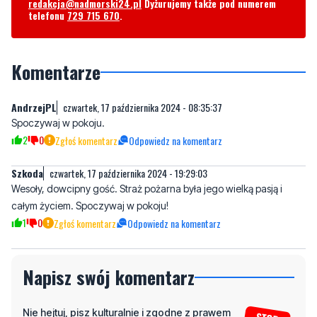
Byliście świadkami zdarzenia w naszym regionie? Chcecie
aby nasza redakcja zajęła się jakimś tematem? Czekamy na
Wasze sygnały i informacje. Można kontaktować się z naszą
redakcją za pośrednictwem strony facebookowej i mailowo:
redakcja@nadmorski24.pl
Dyżurujemy także pod numerem
telefonu
729 715 670
.
Komentarze
AndrzejPL
czwartek, 17 października 2024 - 08:35:37
Spoczywaj w pokoju.
2
0
Zgłoś komentarz
Odpowiedz na komentarz
Szkoda
czwartek, 17 października 2024 - 19:29:03
Wesoły, dowcipny gość. Straż pożarna była jego wielką pasją i
całym życiem. Spoczywaj w pokoju!
1
0
Zgłoś komentarz
Odpowiedz na komentarz