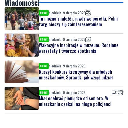
Ruszył konkurs kreatywny dla młodych
mieszkańców. Sprawdź, jak wziąć udział
Wiadomości
niedziela, 9 sierpnia 2026
NOWE
Tu można znaleźć prawdziwe perełki. Pchli
targ cieszy się zainteresowaniem
niedziela, 9 sierpnia 2026
NOWE
Wakacyjne inspiracje w muzeum. Rodzinne
warsztaty i twórcze spotkania
niedziela, 9 sierpnia 2026
NOWE
Ruszył konkurs kreatywny dla młodych
mieszkańców. Sprawdź, jak wziąć udział
niedziela, 9 sierpnia 2026
7
NOWE
Miał odebrać pieniądze od seniora. W
mieszkaniu czekali na niego policjanci