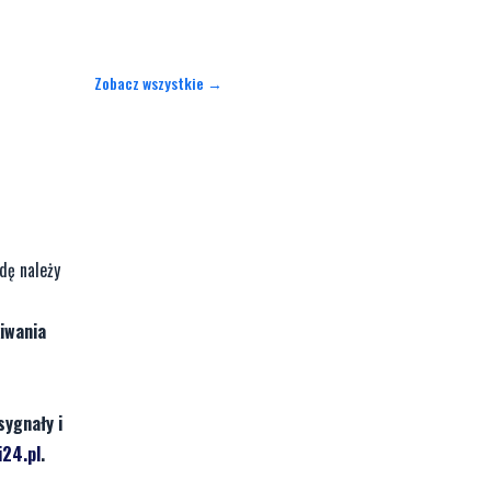
Zobacz wszystkie →
dę należy
kiwania
sygnały i
24.pl
.