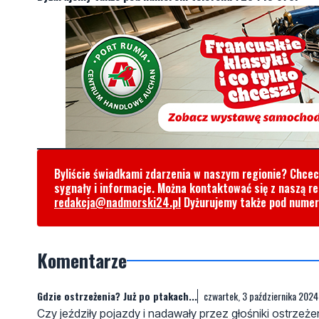
Byliście świadkami zdarzenia w naszym regionie? Chce
sygnały i informacje. Można kontaktować się z naszą r
redakcja@nadmorski24.pl
Dyżurujemy także pod nume
Komentarze
Gdzie ostrzeżenia? Już po ptakach...
czwartek, 3 października 2024
Czy jeździły pojazdy i nadawały przez głośniki ostrze