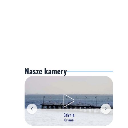
Nasze kamery
Gdynia
Orłowo