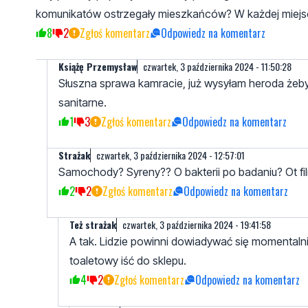
komunikatów ostrzegały mieszkańców? W każdej miejsc
8
2
Zgłoś komentarz
Odpowiedz na komentarz
Książę Przemysław
czwartek, 3 października 2024 - 11:50:28
Słuszna sprawa kamracie, już wysyłam heroda żeby
sanitarne.
1
3
Zgłoś komentarz
Odpowiedz na komentarz
Strażak
czwartek, 3 października 2024 - 12:57:01
Samochody? Syreny?? O bakterii po badaniu? Ot fi
2
2
Zgłoś komentarz
Odpowiedz na komentarz
Też strażak
czwartek, 3 października 2024 - 19:41:58
A tak. Lidzie powinni dowiadywać się momentalni
toaletowy iść do sklepu.
4
2
Zgłoś komentarz
Odpowiedz na komentarz