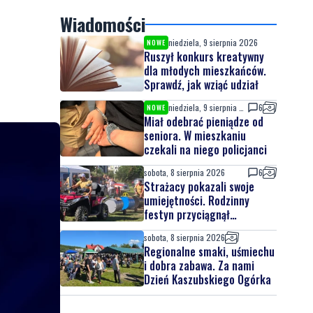
Wiadomości
niedziela, 9 sierpnia 2026
NOWE
Ruszył konkurs kreatywny
dla młodych mieszkańców.
Sprawdź, jak wziąć udział
niedziela, 9 sierpnia 2026
6
NOWE
Miał odebrać pieniądze od
seniora. W mieszkaniu
czekali na niego policjanci
sobota, 8 sierpnia 2026
6
Strażacy pokazali swoje
umiejętności. Rodzinny
festyn przyciągnął
mieszkańców oraz gości
sobota, 8 sierpnia 2026
Regionalne smaki, uśmiechu
i dobra zabawa. Za nami
Dzień Kaszubskiego Ogórka