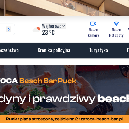
Wejherowo
Nasze
Nasze
o
23
C
kamery
HotSpoty
eczeństwo
Kronika policyjna
Turystyka
F