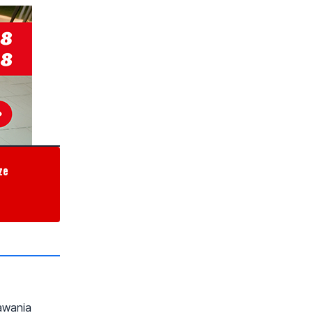
ze
dawania