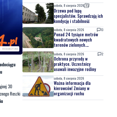
sobota, 8 sierpnia 2026
Drzewa pod lupą
specjalistów. Sprawdzają ich
kondycję i stabilność
sobota, 8 sierpnia 2026
13
Ponad 24 tysiące metrów
kwadratowych nowych
terenów zielonych.
. REDAKCYJNE
Powstanie nowa przestrzeń
sobota, 8 sierpnia 2026
2
do wypoczynku
Ochrona przyrody w
praktyce. Uczestnicy
wodociągu
usuwali inwazyjne rośliny
ru
sobota, 8 sierpnia 2026
Ważna informacja dla
yjnej 30
kierowców! Zmiany w
organizacji ruchu
cznego Reszki
iu