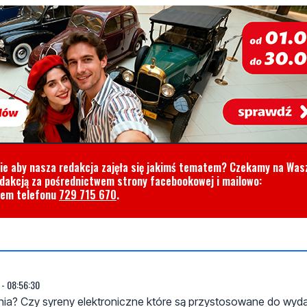
cie aby nasza redakcja zajęła się jakimś tematem? Czekamy na Was
edakcją za pośrednictwem strony facebookowej i mailowo:
rem telefonu
729 715 670
.
 - 08:56:30
żenia? Czy syreny elektroniczne które są przystosowane do wy