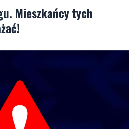
gu. Mieszkańcy tych
żać!