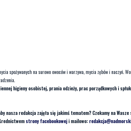
ycia spożywanych na surowo owoców i warzywa, mycia zębów i naczyń. Wo
udzenia.
ennej higieny osobistej, prania odzieży, prac porządkowych i spłu
aby nasza redakcja zajęła się jakimś tematem? Czekamy na Wasze 
pośrednictwem
strony facebookowej
i mailowo:
redakcja@nadmorski