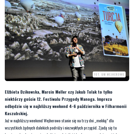
FOT. UM WEJHEROWO
Elżbieta Dzikowska, Marcin Meller czy Jakub Tolak to tylko
niektórzy goście 12. Festiwalu Przygody Wanoga. Impreza
odbędzie się w najbliższy weekend 4-6 października w Filharmonii
Kaszubskiej.
Już w najbliższy weekend Wejherowo stanie się na trzy dni „mekką” dla
wszystkich żądnych dalekich podróży i niezwykłych przygód. Zjadą się tu
bowiem eksploratorzy i podróżnicy, alpiniści i żeglarze, gawędziarze i ich
słuchacze, a także ludzie aktywni, poszukujący ciekawych form spędzania czasu
wolnego.