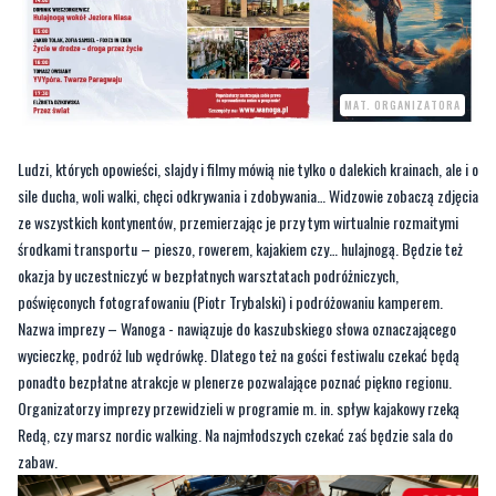
MAT. ORGANIZATORA
Ludzi, których opowieści, slajdy i filmy mówią nie tylko o dalekich krainach, ale i o
sile ducha, woli walki, chęci odkrywania i zdobywania… Widzowie zobaczą zdjęcia
ze wszystkich kontynentów, przemierzając je przy tym wirtualnie rozmaitymi
środkami transportu – pieszo, rowerem, kajakiem czy… hulajnogą. Będzie też
okazja by uczestniczyć w bezpłatnych warsztatach podróżniczych,
poświęconych fotografowaniu (Piotr Trybalski) i podróżowaniu kamperem.
Nazwa imprezy – Wanoga - nawiązuje do kaszubskiego słowa oznaczającego
wycieczkę, podróż lub wędrówkę. Dlatego też na gości festiwalu czekać będą
ponadto bezpłatne atrakcje w plenerze pozwalające poznać piękno regionu.
Organizatorzy imprezy przewidzieli w programie m. in. spływ kajakowy rzeką
Redą, czy marsz nordic walking. Na najmłodszych czekać zaś będzie sala do
zabaw.