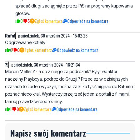
Rafal
poniedziałek, 30 września 2024 - 15:02:23
Odgrzewane kotlety
0
0
Zgłoś komentarz
Odpowiedz na komentarz
?!
poniedziałek, 30 września 2024 - 18:21:34
Marcin Meller ? - a co z niego za podróżnik? Były redaktor
naczelny Playboya, podróż do Gruzji ? Przeciez w dzisiejszych
czasach to żaden wyczyn, można za kilka tys śmignać do Batumi i
poznać nieco kraj. Wystarczy przejrzeć jeden z portali z filmami,
tam są prawdziwi podróżnicy.
1
0
Zgłoś komentarz
Odpowiedz na komentarz
Napisz swój komentarz
Nie hejtuj, pisz kulturalnie i zgodne z prawem
komentarze! Jeśli widzisz niestosowny wpis -
kliknij "zgłoś nadużycie".