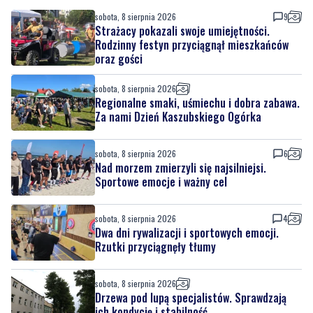
oraz gości
sobota, 8 sierpnia 2026
Regionalne smaki, uśmiechu i dobra zabawa.
Za nami Dzień Kaszubskiego Ogórka
sobota, 8 sierpnia 2026
6
Nad morzem zmierzyli się najsilniejsi.
Sportowe emocje i ważny cel
sobota, 8 sierpnia 2026
4
Dwa dni rywalizacji i sportowych emocji.
Rzutki przyciągnęły tłumy
sobota, 8 sierpnia 2026
Drzewa pod lupą specjalistów. Sprawdzają
ich kondycję i stabilność
sobota, 8 sierpnia 2026
13
Ponad 24 tysiące metrów kwadratowych