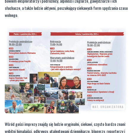
MAT. ORGANIZATORA
Wśród gości imprezy znajdą się ludzie oryginalni, ciekawi, często bardzo znani:
wybitni himalaiści, odkrywcy, utalentowani dziennikarze, blogerzy, reporterzy i
fotografowie. W trakcie imprezy będzie okazja by spotkać się między innymi z:
jedną z najpopularniejszych polskich podróżniczek –
Elżbietę Dzikowską
,
która zabierze widzów w sentymentalną podróż po świecie; jednym z