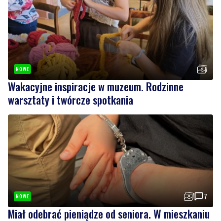
NOWE
Wakacyjne inspiracje w muzeum. Rodzinne
warsztaty i twórcze spotkania
7
NOWE
Miał odebrać pieniądze od seniora. W mieszkaniu
czekali na niego policjanci
Wiadomości