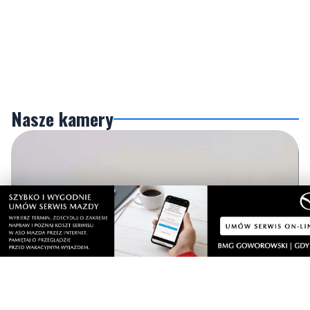
Nasze kamery
Gdynia
Orłowo