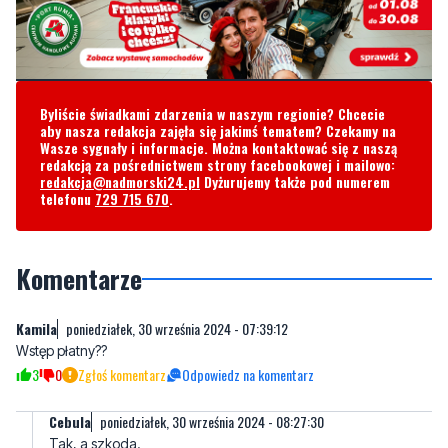
Byliście świadkami zdarzenia w naszym regionie? Chcecie
aby nasza redakcja zajęła się jakimś tematem? Czekamy na
Wasze sygnały i informacje. Można kontaktować się z naszą
redakcją za pośrednictwem strony facebookowej i mailowo:
redakcja@nadmorski24.pl
Dyżurujemy także pod numerem
telefonu
729 715 670
.
Komentarze
Kamila
poniedziałek, 30 września 2024 - 07:39:12
Wstęp płatny??
3
0
Zgłoś komentarz
Odpowiedz na komentarz
Cebula
poniedziałek, 30 września 2024 - 08:27:30
Tak, a szkoda.
Ceny biletów:
– piątek: 25 zł,
– sobota: 40 zł,