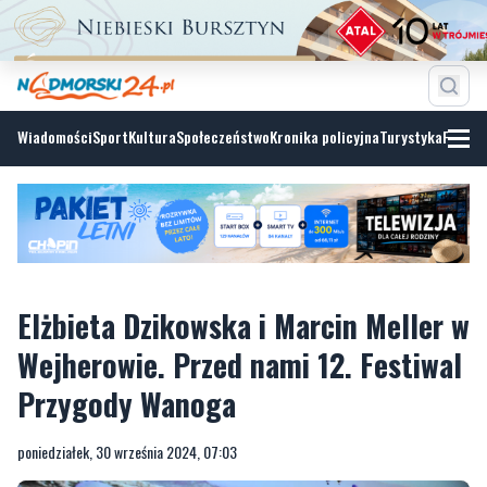
Wiadomości
Sport
Kultura
Społeczeństwo
Kronika policyjna
Turystyka
Fotoga
Elżbieta Dzikowska i Marcin Meller w
Wejherowie. Przed nami 12. Festiwal
Przygody Wanoga
poniedziałek, 30 września 2024, 07:03