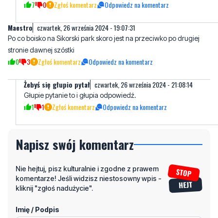
ewentualnie dochodzić w procesie cywilnym zwrotu
poniesionych kosztów od projektanta. O, tutaj mi kaktus urośnie
jak chociaż złotówkę odszkodowania dostaną.
7
0
Zgłoś komentarz
Odpowiedz na komentarz
Maestro
czwartek, 26 września 2024 - 19:07:31
Po co boisko na Sikorski park skoro jest na przeciwko po drugiej
stronie dawnej szóstki
0
3
Zgłoś komentarz
Odpowiedz na komentarz
Żebyś się głupio pytał
czwartek, 26 września 2024 - 21:08:14
Głupie pytanie to i głupia odpowiedź.
1
1
Zgłoś komentarz
Odpowiedz na komentarz
Napisz swój komentarz
Nie hejtuj, pisz kulturalnie i zgodne z prawem
komentarze! Jeśli widzisz niestosowny wpis -