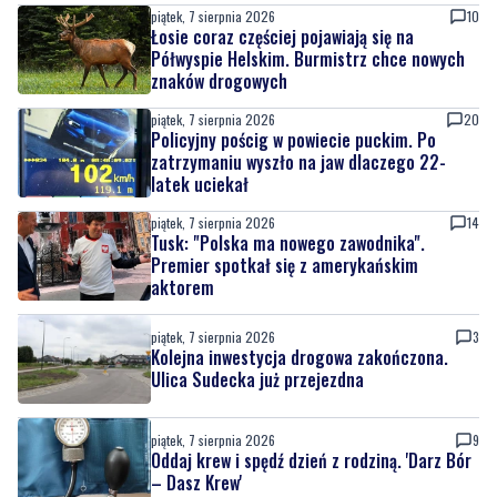
piątek, 7 sierpnia 2026
MATERIAŁ PARTNERA
Co jeść przy zaparciach? Dieta, błonnik i
nawyki, które naprawdę działają
piątek, 7 sierpnia 2026
10
Łosie coraz częściej pojawiają się na
Półwyspie Helskim. Burmistrz chce nowych
znaków drogowych
piątek, 7 sierpnia 2026
20
Policyjny pościg w powiecie puckim. Po
zatrzymaniu wyszło na jaw dlaczego 22-
latek uciekał
piątek, 7 sierpnia 2026
14
Tusk: "Polska ma nowego zawodnika".
Premier spotkał się z amerykańskim
aktorem
piątek, 7 sierpnia 2026
3
Kolejna inwestycja drogowa zakończona.
Ulica Sudecka już przejezdna