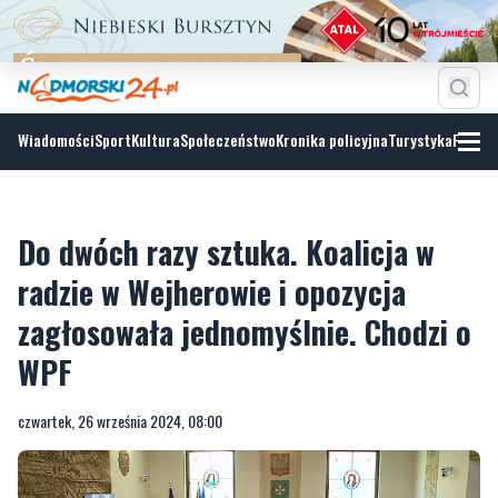
Wiadomości
Sport
Kultura
Społeczeństwo
Kronika policyjna
Turystyka
Fotoga
Do dwóch razy sztuka. Koalicja w
radzie w Wejherowie i opozycja
zagłosowała jednomyślnie. Chodzi o
WPF