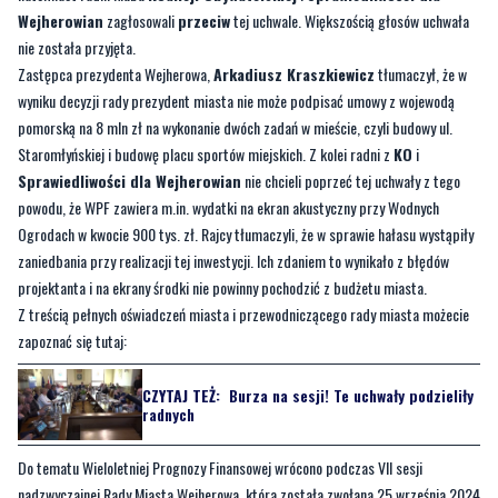
podczas V sesji Rady Miasta Wejherowa IX kadencji, która odbyła się 17
września 2024 roku. Wówczas radni
Wolę Wejherowo
zagłosowali
za
,
natomiast radni klubu
Koalicji Obywatelskiej
i
Sprawiedliwości dla
Wejherowian
zagłosowali
przeciw
tej uchwale. Większością głosów uchwała
nie została przyjęta.
Zastępca prezydenta Wejherowa,
Arkadiusz Kraszkiewicz
tłumaczył, że w
wyniku decyzji rady prezydent miasta nie może podpisać umowy z wojewodą
pomorską na 8 mln zł na wykonanie dwóch zadań w mieście, czyli budowy ul.
Staromłyńskiej i budowę placu sportów miejskich. Z kolei radni z
KO
i
Sprawiedliwości dla Wejherowian
nie chcieli poprzeć tej uchwały z tego
powodu, że WPF zawiera m.in. wydatki na ekran akustyczny przy Wodnych
Ogrodach w kwocie 900 tys. zł. Rajcy tłumaczyli, że w sprawie hałasu wystąpiły
zaniedbania przy realizacji tej inwestycji. Ich zdaniem to wynikało z błędów
projektanta i na ekrany środki nie powinny pochodzić z budżetu miasta.
Z treścią pełnych oświadczeń miasta i przewodniczącego rady miasta możecie
zapoznać się tutaj:
CZYTAJ TEŻ:
Burza na sesji! Te uchwały podzieliły
radnych