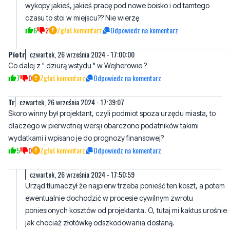
Kamila
czwartek, 26 września 2024 - 10:18:02
Boże jedyny. Mieszkałam koło boiska jakieś 7 lat temu to już były
wykopy jakieś, jakieś pracę pod nowe boisko i od tamtego
czasu to stoi w miejscu?? Nie wierzę
6
2
Zgłoś komentarz
Odpowiedz na komentarz
Piotr
czwartek, 26 września 2024 - 17:00:00
Co dalej z " dziurą wstydu " w Wejherowie ?
7
0
Zgłoś komentarz
Odpowiedz na komentarz
Tr
czwartek, 26 września 2024 - 17:39:07
Skoro winny był projektant, czyli podmiot spoza urzędu miasta, to
dlaczego w pierwotnej wersji obarczono podatników takimi
wydatkami i wpisano je do prognozy finansowej?
5
0
Zgłoś komentarz
Odpowiedz na komentarz
czwartek, 26 września 2024 - 17:50:59
Urząd tłumaczył że najpierw trzeba ponieść ten koszt, a potem