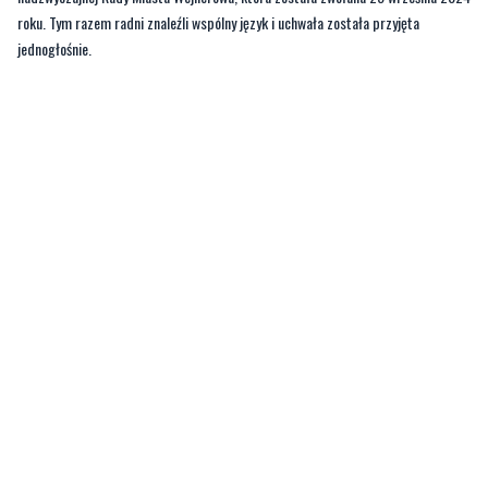
Do tematu Wieloletniej Prognozy Finansowej wrócono podczas VII sesji
nadzwyczajnej Rady Miasta Wejherowa, która została zwołana 25 września 2024
roku. Tym razem radni znaleźli wspólny język i uchwała została przyjęta
jednogłośnie.