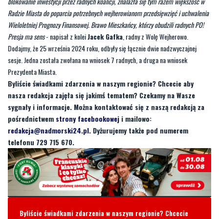
—
Podsumowując dzisiejsze
[25 września 2024 roku - dop. red.]
dwie sesje
Rady Miasta - po licznych uwagach mieszkańców piętnujących karygodne
blokowanie inwestycji przez radnych koalicji, znalazła się tym razem większość w
Radzie Miasta do poparcia potrzebnych wejherowianom przedsięwzięć i uchwalenia
Wieloletniej Prognozy Finansowej. Brawo Mieszkańcy, którzy obudzili radnych PO!
Presja ma sens
- napisał z kolei
Jacek Gafka
, radny z Wolę Wejherowo.
Dodajmy, że 25 września 2024 roku, odbyły się łącznie dwie nadzwyczajnej
sesje. Jedna została zwołana na wniosek 7 radnych, a druga na wniosek
Prezydenta Miasta.
Byliście świadkami zdarzenia w naszym regionie? Chcecie aby
nasza redakcja zajęła się jakimś tematem? Czekamy na Wasze
sygnały i informacje. Można kontaktować się z naszą redakcją za
pośrednictwem
strony facebookowej
i mailowo:
redakcja@nadmorski24.pl
. Dyżurujemy także pod numerem
telefonu 729 715 670.