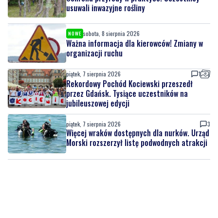
Wiadomości
sobota, 8 sierpnia 2026
NOWE
Ochrona przyrody w praktyce. Uczestnicy
usuwali inwazyjne rośliny
sobota, 8 sierpnia 2026
NOWE
Ważna informacja dla kierowców! Zmiany w
organizacji ruchu
piątek, 7 sierpnia 2026
1
Rekordowy Pochód Kociewski przeszedł
przez Gdańsk. Tysiące uczestników na
jubileuszowej edycji
piątek, 7 sierpnia 2026
3
Więcej wraków dostępnych dla nurków. Urząd
Morski rozszerzył listę podwodnych atrakcji