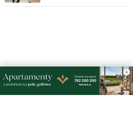
piątek, 7 sierpnia 2026
9
Oddaj krew i spędź dzień z rodziną. 'Darz Bór
– Dasz Krew'
×