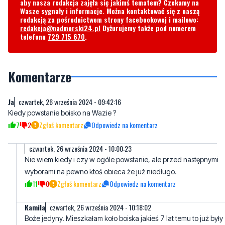
Byliście świadkami zdarzenia w naszym regionie? Chcecie
aby nasza redakcja zajęła się jakimś tematem? Czekamy na
Wasze sygnały i informacje. Można kontaktować się z naszą
redakcją za pośrednictwem strony facebookowej i mailowo:
redakcja@nadmorski24.pl
Dyżurujemy także pod numerem
telefonu
729 715 670
.
Komentarze
Ja
czwartek, 26 września 2024 - 09:42:16
Kiedy powstanie boisko na Wazie ?
7
2
Zgłoś komentarz
Odpowiedz na komentarz
czwartek, 26 września 2024 - 10:00:23
Nie wiem kiedy i czy w ogóle powstanie, ale przed następnymi
wyborami na pewno ktoś obieca że już niedługo.
11
0
Zgłoś komentarz
Odpowiedz na komentarz