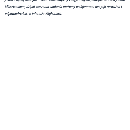
Staromłyńska zostanie przebudowana, boisko i plac zabaw na Sikorski Park
powstanie, a dodatkowo dzięki możliwości zaoszczędzenia pieniędzy możemy
jeszcze lepiej rozwijać miasto. Chcielibyśmy z tego miejsca podziękować wszystkim
Mieszkańcom, dzięki waszemu zaufaniu możemy podejmować decyzje rozważne i
odpowiedzialne, w interesie Wejherowa.