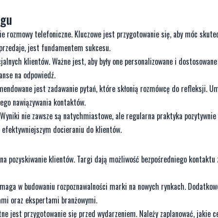
ngu
ie rozmowy telefoniczne. Kluczowe jest przygotowanie się, aby móc skute
 sprzedaje, jest fundamentem sukcesu.
jalnych klientów. Ważne jest, aby były one personalizowane i dostosowane
anse na odpowiedź.
mendowane jest zadawanie pytań, które skłonią rozmówcę do refleksji. U
nego nawiązywania kontaktów.
. Wyniki nie zawsze są natychmiastowe, ale regularna praktyka pozytywnie
 efektywniejszym docieraniu do klientów.
a pozyskiwanie klientów. Targi dają możliwość bezpośredniego kontaktu 
pomaga w budowaniu rozpoznawalności marki na nowych rynkach. Dodatkow
ami oraz ekspertami branżowymi.
e jest przygotowanie się przed wydarzeniem. Należy zaplanować, jakie ce