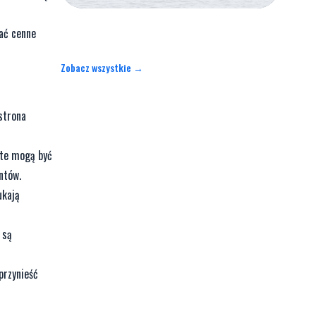
ać cenne
Zobacz wszystkie →
strona
ate mogą być
ntów.
ukają
 są
przynieść