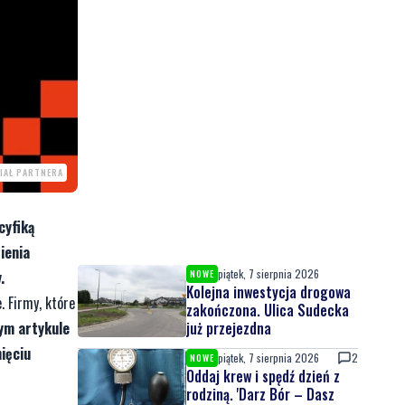
IAŁ PARTNERA
cyfiką
ienia
piątek, 7 sierpnia 2026
.
NOWE
Kolejna inwestycja drogowa
. Firmy, które
zakończona. Ulica Sudecka
ym artykule
już przejezdna
ięciu
piątek, 7 sierpnia 2026
2
NOWE
Oddaj krew i spędź dzień z
rodziną. 'Darz Bór – Dasz