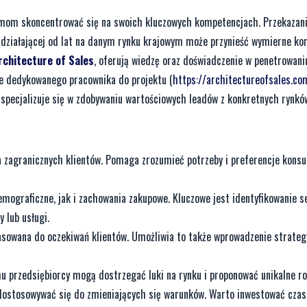
irmom skoncentrować się na swoich kluczowych kompetencjach. Przekazani
 działającej od lat na danym rynku krajowym może przynieść wymierne kor
rchitecture of Sales
, oferują wiedzę oraz doświadczenie w penetrowani
nie dedykowanego pracownika do projektu (
https://architectureofsales.c
a specjalizuje się w zdobywaniu wartościowych leadów z konkretnych rynkó
 zagranicznych klientów. Pomaga zrozumieć potrzeby i preferencje kon
mograficzne, jak i zachowania zakupowe. Kluczowe jest identyfikowanie
 lub usługi.
pasowana do oczekiwań klientów. Umożliwia to także wprowadzenie strateg
u przedsiębiorcy mogą dostrzegać luki na rynku i proponować unikalne ro
dostosowywać się do zmieniających się warunków. Warto inwestować czas 