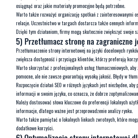
osiągnąć oraz jakie materiały promocyjne będą potrzebne.
Warto także rozważyć organizację spotkań z zainteresowanymi o
relacje. Uczestnictwo w targach dostarcza także cennych inform
Dzięki tym działaniom, firmy mogą skutecznie zwiększyć swoje s
5) Przetłumacz stronę na zagraniczne ję
Przetłumaczenie strony internetowej na języki docelowych rynkó
zwiększa dostępność i przyciąga klientów, którzy preferują korzy
Warto skorzystać z profesjonalnych usług tłumaczeniowych, aby 
pomocne, ale nie zawsze gwarantują wysoką jakość. Błędy w tłum
Rozpoczęcie działań SEO w różnych językach jest niezbędne, aby
informacji w swoim języku, co oznacza, że dobrze zoptymalizowa
Należy dostosować słowa kluczowe do preferencji lokalnych użyt
informacje, dlatego ważne jest przeprowadzenie analizy rynku.
Warto także pamiętać o lokalnych linkach zwrotnych, które mogą
dodatkowe korzyści.
6) Optymalizacja strony internetowej 