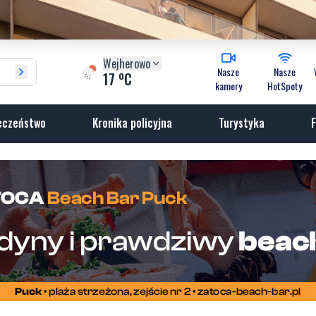
Wejherowo
Nasze
Nasze
o
17
C
kamery
HotSpoty
eczeństwo
Kronika policyjna
Turystyka
F