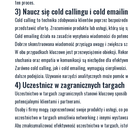
ten proces.
3) Naucz się cold callingu i cold emaili
Cold calling to technika zdobywania klientów poprzez bezpośredn
przedstawić ofertę. Zrozumienie produktu lub usługi, którą się
Cold emailing działa na zasadzie wysyłania wiadomości do potenc
Dobrze skonstruowana wiadomość przyciąga uwagę i zwiększa sz
W obu przypadkach kluczowe jest przezwyciężenie obiekcji. Reko
słuchania oraz empatia w komunikacji są niezbędne dla efektyw
Zarówno cold calling, jak i cold emailing, wymagają cierpliwości
dalsze podejścia. Używanie narzędzi analitycznych może pomóc w
4) Uczestnicz w zagranicznych targach
Uczestnictwo w targach zagranicznych stanowi kluczowy sposób n
potencjalnymi klientami i partnerami.
Osoby i firmy mogą zaprezentować swoje produkty i usługi, co 
uczestnictwo w targach umożliwia networking z innymi wystawc
Aby zmaksymalizować efektywność uczestnictwa w targach, istotn