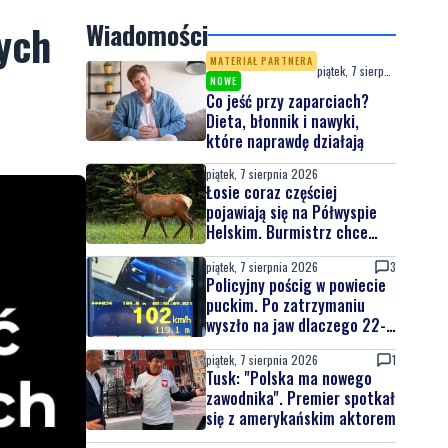
ych
Wiadomości
MATERIAŁ PARTNERA
piątek, 7 sierpnia 2026
NOWE
Co jeść przy zaparciach?
Dieta, błonnik i nawyki,
które naprawdę działają
piątek, 7 sierpnia 2026
Łosie coraz częściej
pojawiają się na Półwyspie
Helskim. Burmistrz chce
nowych znaków drogowych
piątek, 7 sierpnia 2026
3
Policyjny pościg w powiecie
puckim. Po zatrzymaniu
wyszło na jaw dlaczego 22-
latek uciekał
piątek, 7 sierpnia 2026
1
Tusk: "Polska ma nowego
zawodnika". Premier spotkał
się z amerykańskim aktorem