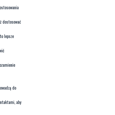
dostosowania
eż dostosować
to lepsze
wić
rozumienie
rowadzą do
ontaktami, aby