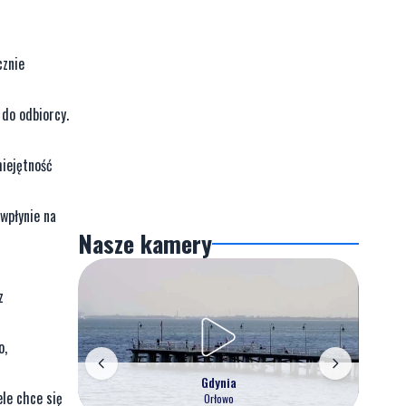
cznie
 do odbiorcy.
miejętność
 wpłynie na
Nasze kamery
z
o,
Gdynia
le chce się
Orłowo