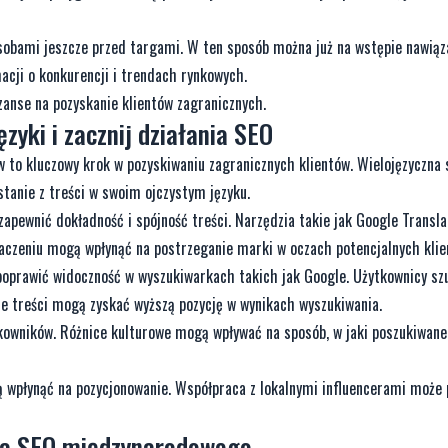
sobami jeszcze przed targami. W ten sposób można już na wstępie nawiąz
acji o konkurencji i trendach rynkowych.
zanse na pozyskanie klientów zagranicznych.
zyki i zacznij działania SEO
w to kluczowy krok w pozyskiwaniu zagranicznych klientów. Wielojęzyczna 
stanie z treści w swoim ojczystym języku.
zapewnić dokładność i spójność treści. Narzędzia takie jak Google Transl
aczeniu mogą wpłynąć na postrzeganie marki w oczach potencjalnych klie
 poprawić widoczność w wyszukiwarkach takich jak Google. Użytkownicy sz
ne treści mogą zyskać wyższą pozycję w wynikach wyszukiwania.
kowników. Różnice kulturowe mogą wpływać na sposób, w jaki poszukiwane
 wpłynąć na pozycjonowanie. Współpraca z lokalnymi influencerami może 
dla SEO międzynarodowego