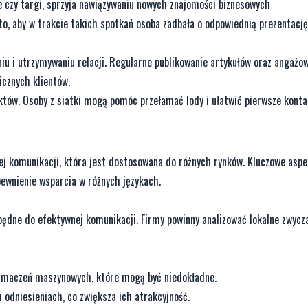
 czy targi, sprzyja nawiązywaniu nowych znajomości biznesowych
rto, aby w trakcie takich spotkań osoba zadbała o odpowiednią prezentacj
iu i utrzymywaniu relacji. Regularne publikowanie artykułów oraz angażow
cznych klientów.
któw. Osoby z siatki mogą pomóc przełamać lody i ułatwić pierwsze konta
j komunikacji, która jest dostosowana do różnych rynków. Kluczowe aspe
pewnienie wsparcia w różnych językach.
będne do efektywnej komunikacji. Firmy powinny analizować lokalne zwycza
tłumaczeń maszynowych, które mogą być niedokładne.
h odniesieniach, co zwiększa ich atrakcyjność.