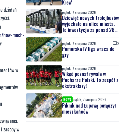
Krew'
e działań
piątek, 7 sierpnia 2026
Dziewięć nowych trolejbusów
zyści.
wyjechało na ulice miasta.
u
To inwestycja za ponad 28
om/how-much-
mln zł
w
piątek, 7 sierpnia 2026
2
Pomorska IV liga wraca do
gry
piątek, 7 sierpnia 2026
sumentów w
Wikęd poznał rywala w
Pucharze Polski. To zespół z
ekstraklasy!
 segmentów
piątek, 7 sierpnia 2026
NOWE
ii
Piknik nad Łupawą połączył
mieszkańców
związania.
i zasoby w