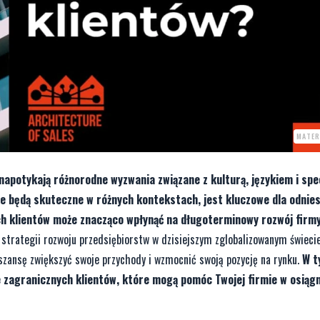
MATER
napotykają różnorodne wyzwania związane z kulturą, językiem i spe
re będą skuteczne w różnych kontekstach, jest kluczowe dla odnies
ch klientów może znacząco wpłynąć na długoterminowy rozwój firmy
trategii rozwoju przedsiębiorstw w dzisiejszym zglobalizowanym świecie
szansę zwiększyć swoje przychody i wzmocnić swoją pozycję na rynku.
W t
agranicznych klientów, które mogą pomóc Twojej firmie w osiągn