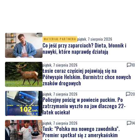
piątek, 7 sierpnia 2026
MATERIAŁ PARTNERA
Co jeść przy zaparciach? Dieta, błonnik i
nawyki, które naprawdę działają
piątek, 7 sierpnia 2026
10
Łosie coraz częściej pojawiają się na
Półwyspie Helskim. Burmistrz chce nowych
znaków drogowych
piątek, 7 sierpnia 2026
20
Policyjny pościg w powiecie puckim. Po
zatrzymaniu wyszło na jaw dlaczego 22-
latek uciekał
piątek, 7 sierpnia 2026
14
Tusk: "Polska ma nowego zawodnika".
Premier spotkał się z amerykańskim
aktorem
piątek, 7 sierpnia 2026
3
Kolejna inwestycja drogowa zakończona.