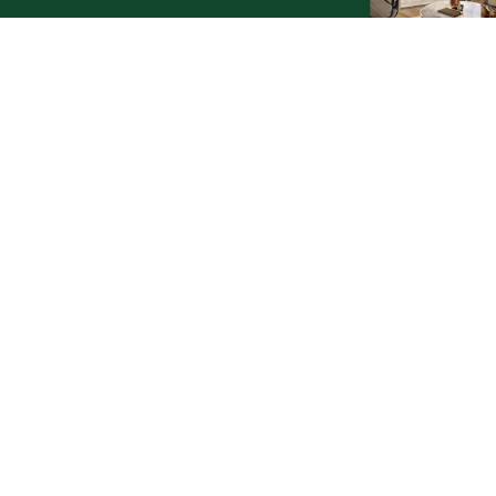
Zobacz wszystkie →
Artykuły
Informacje
Wiadomości
O portalu
Sport
Kontakt
Kultura
Regulamin
Społeczeństwo
Polityka prywatności
Kronika policyjna
Reklama
Zobacz
Fotogalerie