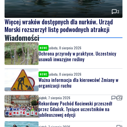
Więcej wraków dostępnych dla nurków. Urząd
Morski rozszerzył listę podwodnych atrakcji
Wiadomości
sobota, 8 sierpnia 2026
NOWE
Ochrona przyrody w praktyce. Uczestnicy
usuwali inwazyjne rośliny
sobota, 8 sierpnia 2026
NOWE
Ważna informacja dla kierowców! Zmiany w
organizacji ruchu
piątek, 7 sierpnia 2026
1
Rekordowy Pochód Kociewski przeszedł
przez Gdańsk. Tysiące uczestników na
jubileuszowej edycji
piątek, 7 sierpnia 2026
3
Więcej wraków dostępnych dla nurków. Urząd
Morski rozszerzył listę podwodnych atrakcji