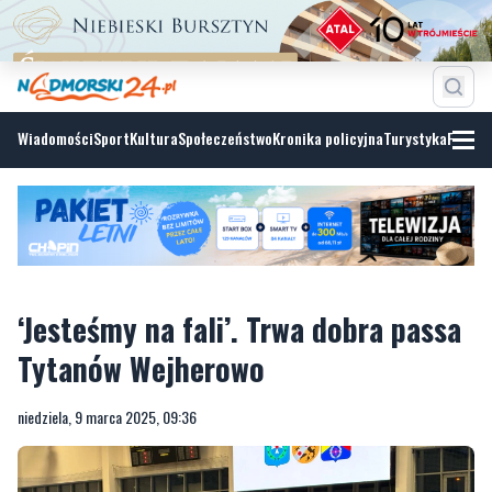
Wiadomości
Sport
Kultura
Społeczeństwo
Kronika policyjna
Turystyka
Fotoga
‘Jesteśmy na fali’. Trwa dobra passa
Tytanów Wejherowo
niedziela, 9 marca 2025, 09:36