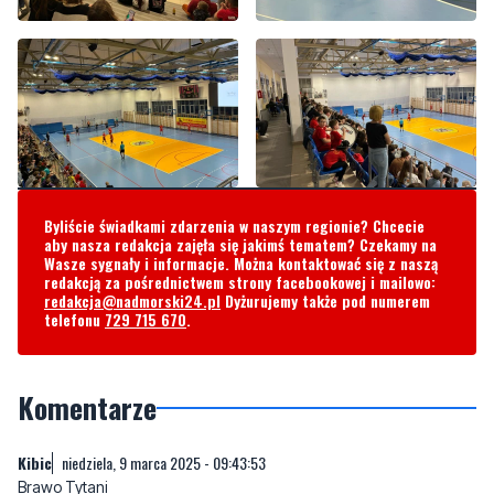
Byliście świadkami zdarzenia w naszym regionie? Chcecie
aby nasza redakcja zajęła się jakimś tematem? Czekamy na
Wasze sygnały i informacje. Można kontaktować się z naszą
redakcją za pośrednictwem strony facebookowej i mailowo:
redakcja@nadmorski24.pl
Dyżurujemy także pod numerem
telefonu
729 715 670
.
Komentarze
Kibic
niedziela, 9 marca 2025 - 09:43:53
Brawo Tytani
Dziękuję Mikołaj i owodzenia
2
0
Zgłoś komentarz
Odpowiedz na komentarz