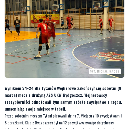
FOT. MICHAŁ JAROSZ
Wynikiem 34-24 dla Tytanów Wejherowo zakończył się sobotni (8
marca) mecz z drużyną AZS UKW Bydgoszcz. Wejherowscy
szczypiorniści odnotowali tym samym szóste zwycięstwo z rzędu,
umacniając swoje miejsce w tabeli.
Przed sobotnim meczem Tytani plasowali się na 7. Miejscu z 10 zwycięstwami i
8 porażkami. Klub z Bydgoszczy był na 12 pozycji wygrywając dotychczas
jedynie dwukrotnie. Wejherowianie byli zatem faworytami sobotniej rywalizacji.
Zgodnie z przewidywaniami, Tytani pokonali na swoim boisku gości z
Bydgoszczy.