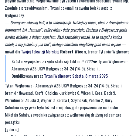
—
Gramy we własnej hali, a to zobowiązuje. Dzisiejszy mecz, choć z dziesięcioma
bramkami, był „łamany”, zaliczyliśmy duże przestoje. Drużyna z Bydgoszczy grała
bardzo dzielnie, z dużym zapałem. Nasi zawodnicy uznali, że to zespół z końca
tabeli, a my jesteśmy „na fali”, dlatego chwilami mogliśmy grać nieco ospale
—
mówił dla
Twojej Telewizji Morskiej
Robert Wicon
, trener Tytanów Wejherowo
Szóste zwycięstwo z rzędu stało się faktem ‼️????❤️ Tytani Wejherowo -
Abramczyk AZS UKW Bydgoszcz 34-24 (14-9). Skład i...
Opublikowany przez
Tytani Wejherowo
Sobota, 8 marca 2025
Tytani Wejherowo - Abramczyk AZS UKW Bydgoszcz 34-24 (14-9). Skład i
bramki : Nowosad, Kreft, Cholcha -Jurkiewicz 6, Wicon 1, Koss, Bach 9,
Warmbier 9, Zbucki 3, Wejher 3 ,Sałata 1, Szymczak, Pohnke 2, Bury.
Sobotnia rozgrywka była też ostatnią okazją do pojawienia się na boisku
Mikołaja Sałaty, zawodnika związanego z wejherowską drużyną od samego
początku.
[galeria]
—
Pożegnaliśmy dziś jednego z naszych zawodników, Mikołaja Sałatę, który doznał
przez te wszystkie lata wiele kontuzji. Był z nami od samego początku, czyli od
2010 roku. Po 15 latach, ze względów zdrowotnych postanowił się z nami pożegnać