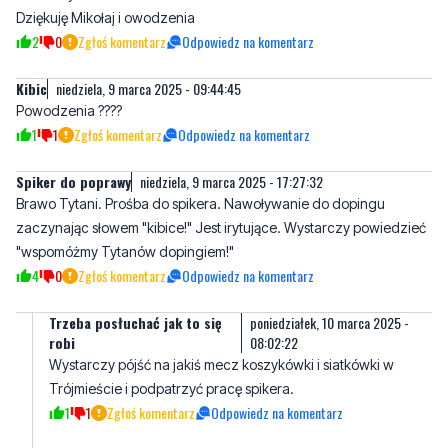
Kibic
niedziela, 9 marca 2025 - 09:44:45
Powodzenia ????
1
1
Zgłoś komentarz
Odpowiedz na komentarz
Spiker do poprawy
niedziela, 9 marca 2025 - 17:27:32
Brawo Tytani. Prośba do spikera. Nawoływanie do dopingu
zaczynając słowem "kibice!" Jest irytujące. Wystarczy powiedzieć
"wspomóżmy Tytanów dopingiem!"
4
0
Zgłoś komentarz
Odpowiedz na komentarz
Trzeba posłuchać jak to się
poniedziałek, 10 marca 2025 -
robi
08:02:22
Wystarczy pójść na jakiś mecz koszykówki i siatkówki w
Trójmieście i podpatrzyć pracę spikera.
1
1
Zgłoś komentarz
Odpowiedz na komentarz
Napisz swój komentarz