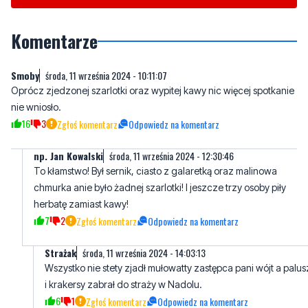
Smoby
środa, 11 września 2024 - 10:11:07
Oprócz zjedzonej szarlotki oraz wypitej kawy nic więcej spotkanie
nie wniosło.
16
3
Zgłoś komentarz
Odpowiedz na komentarz
np. Jan Kowalski
środa, 11 września 2024 - 12:30:46
To kłamstwo! Był sernik, ciasto z galaretką oraz malinowa
chmurka anie było żadnej szarlotki! I jeszcze trzy osoby piły
herbatę zamiast kawy!
7
2
Zgłoś komentarz
Odpowiedz na komentarz
Strażak
środa, 11 września 2024 - 14:03:13
Wszystko nie stety zjadł mułowatty zastępca pani wójt a palus
i krakersy zabrał do straży w Nadolu.
6
1
Zgłoś komentarz
Odpowiedz na komentarz
Smoby
środa, 11 września 2024 - 14:38:16
A to przepraszam.