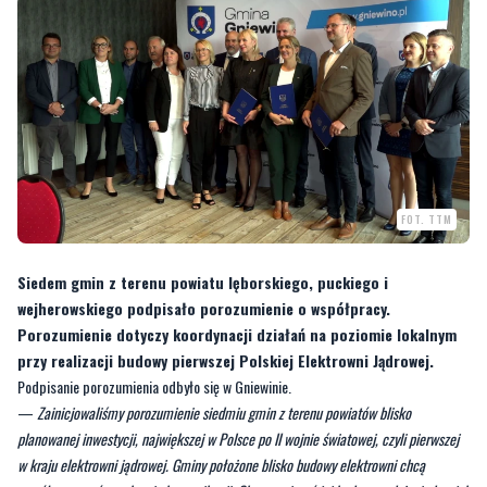
FOT. TTM
Siedem gmin z terenu powiatu lęborskiego, puckiego i
wejherowskiego podpisało porozumienie o współpracy.
Porozumienie dotyczy koordynacji działań na poziomie lokalnym
przy realizacji budowy pierwszej Polskiej Elektrowni Jądrowej.
Podpisanie porozumienia odbyło się w Gniewinie.
—
Zainicjowaliśmy porozumienie siedmiu gmin z terenu powiatów blisko
planowanej inwestycji, największej w Polsce po II wojnie światowej, czyli pierwszej
w kraju elektrowni jądrowej. Gminy położone blisko budowy elektrowni chcą
współpracować w zakresie komunikacji. Chcą wspierać jej budowę, gdyż wiedzą, jak
kluczowa jest ona w sektorze energetycznym. Chcemy również współpracować w
kwestii infrastruktury towarzyszącej, miejsc pracy czy usługach związanych z