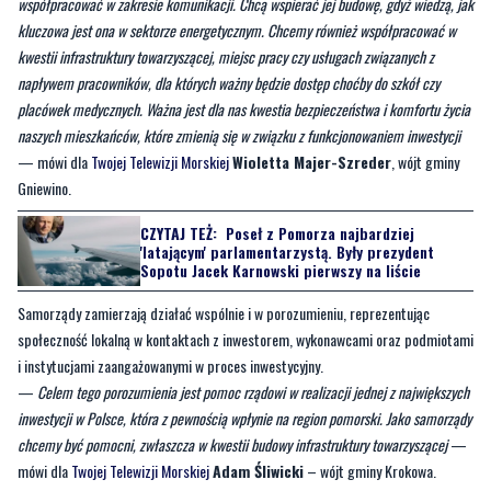
napływem pracowników, dla których ważny będzie dostęp choćby do szkół czy
placówek medycznych. Ważna jest dla nas kwestia bezpieczeństwa i komfortu życia
naszych mieszkańców, które zmienią się w związku z funkcjonowaniem inwestycji
— mówi dla
Twojej Telewizji Morskiej
Wioletta Majer-Szreder
, wójt gminy
Gniewino.
CZYTAJ TEŻ:
Poseł z Pomorza najbardziej
'latającym' parlamentarzystą. Były prezydent
Sopotu Jacek Karnowski pierwszy na liście
Samorządy zamierzają działać wspólnie i w porozumieniu, reprezentując
społeczność lokalną w kontaktach z inwestorem, wykonawcami oraz podmiotami
i instytucjami zaangażowanymi w proces inwestycyjny.
—
Celem tego porozumienia jest pomoc rządowi w realizacji jednej z największych
inwestycji w Polsce, która z pewnością wpłynie na region pomorski. Jako samorządy
chcemy być pomocni, zwłaszcza w kwestii budowy infrastruktury towarzyszącej
—
mówi dla
Twojej Telewizji Morskiej
Adam Śliwicki
– wójt gminy Krokowa.
Porozumienie o współpracy podpisały: gmina Gniewino, gmina Krokowa, gmina
Łęczyce, gmina Wejherowo, gmina Nowa Wieś Lęborska, gmina Wicko i miasto
Łeba.