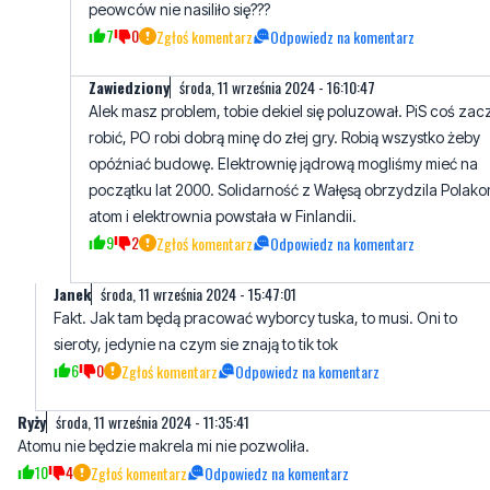
Zawiedziony
środa, 11 września 2024 - 16:10:47
Alek masz problem, tobie dekiel się poluzował. PiS coś zac
robić, PO robi dobrą minę do złej gry. Robią wszystko żeby
opóźniać budowę. Elektrownię jądrową mogliśmy mieć na
początku lat 2000. Solidarność z Wałęsą obrzydzila Polak
atom i elektrownia powstała w Finlandii.
9
2
Zgłoś komentarz
Odpowiedz na komentarz
Janek
środa, 11 września 2024 - 15:47:01
Fakt. Jak tam będą pracować wyborcy tuska, to musi. Oni to
sieroty, jedynie na czym sie znają to tik tok
6
0
Zgłoś komentarz
Odpowiedz na komentarz
Ryży
środa, 11 września 2024 - 11:35:41
Atomu nie będzie makrela mi nie pozwoliła.
10
4
Zgłoś komentarz
Odpowiedz na komentarz
AIek
środa, 11 września 2024 - 11:46:57
Prawda. PiS makreli nie słuchał i mając osiem lat atomówki nie