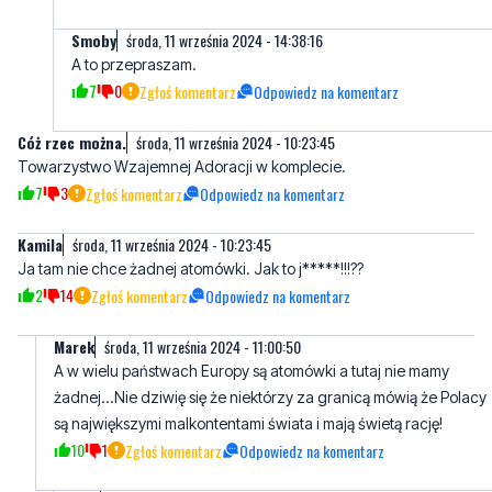
7
0
Zgłoś komentarz
Odpowiedz na komentarz
Cóż rzec można.
środa, 11 września 2024 - 10:23:45
Towarzystwo Wzajemnej Adoracji w komplecie.
7
3
Zgłoś komentarz
Odpowiedz na komentarz
Kamila
środa, 11 września 2024 - 10:23:45
Ja tam nie chce żadnej atomówki. Jak to j*****!!!??
2
14
Zgłoś komentarz
Odpowiedz na komentarz
Marek
środa, 11 września 2024 - 11:00:50
A w wielu państwach Europy są atomówki a tutaj nie mamy
żadnej...Nie dziwię się że niektórzy za granicą mówią że Polacy
są największymi malkontentami świata i mają świetą rację!
10
1
Zgłoś komentarz
Odpowiedz na komentarz
AIek
środa, 11 września 2024 - 11:45:27
Prawda. Mają rację. Zwłaszcza PISowcy są malkontentami, b
cięgle narzekają na Tuska. Jeszcze bardziej to narzekanie