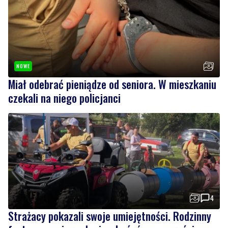
NOWE
Miał odebrać pieniądze od seniora. W mieszkaniu
czekali na niego policjanci
4
Strażacy pokazali swoje umiejętności. Rodzinny
festyn przyciągnął mieszkańców oraz gości