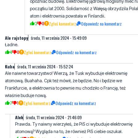
3
0
Zgłoś komentarz
Odpowiedz na komentarz
Ale rajstopy
środa, 11 września 2024 - 15:49:09
Ładne.
4
0
Zgłoś komentarz
Odpowiedz na komentarz
Kuba
środa, 11 września 2024 - 15:52:24
Ale naiwne towarzystwo! Wierzą, że Tusk wybuduje elektrownię
atomową. Buahaha. Cpk też mówił, że będzie. No i będzie we
Frankfurcie, a elektrownia to pewnie mu chodziło o Francję, też
właśnie buduje nową.
7
1
Zgłoś komentarz
Odpowiedz na komentarz
AIek
środa, 11 września 2024 - 21:46:09
Prawda. Ty naiwny wierzyłeś, że PiS ci wybuduje elektrownię
atomową? Wygląda na to, że również PiS ciebie oszukał.
0
7
Zgłoś komentarz
Odpowiedz na komentarz
Rysio Czarnecki dla znajomych.
środa, 11 września 2024 - 16:53:18
Dórzo jezdzilem na brókslke i nic nie wskurłem pryndu z atomów i