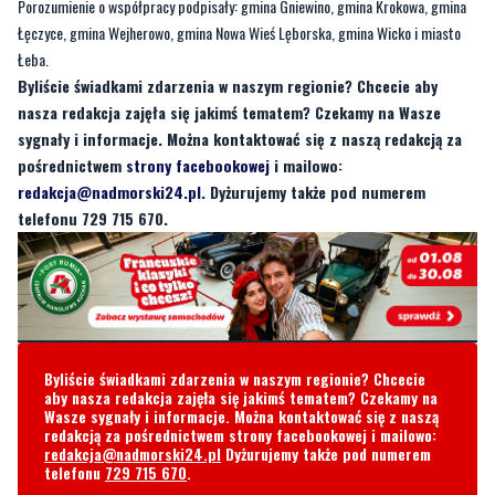
Byliście świadkami zdarzenia w naszym regionie? Chcecie aby
nasza redakcja zajęła się jakimś tematem? Czekamy na Wasze
sygnały i informacje. Można kontaktować się z naszą redakcją za
pośrednictwem
strony facebookowej
i mailowo:
redakcja@nadmorski24.pl
. Dyżurujemy także pod numerem
telefonu 729 715 670.
Byliście świadkami zdarzenia w naszym regionie? Chcecie
aby nasza redakcja zajęła się jakimś tematem? Czekamy na
Wasze sygnały i informacje. Można kontaktować się z naszą
redakcją za pośrednictwem strony facebookowej i mailowo:
redakcja@nadmorski24.pl
Dyżurujemy także pod numerem
telefonu
729 715 670
.
Komentarze