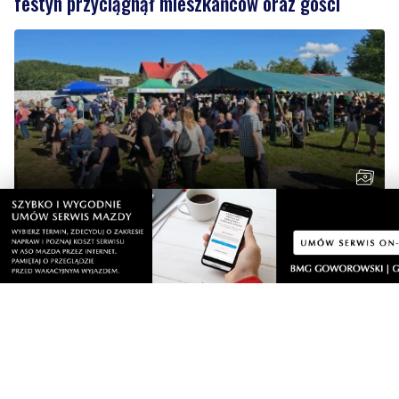
Regionalne smaki, uśmiechu i dobra zabawa. Za
nami Dzień Kaszubskiego Ogórka
Wiadomości
niedziela, 9 sierpnia 2026
NOWE
Miał odebrać pieniądze od seniora. W
mieszkaniu czekali na niego policjanci
sobota, 8 sierpnia 2026
4
Strażacy pokazali swoje umiejętności.
Rodzinny festyn przyciągnął mieszkańców
oraz gości
sobota, 8 sierpnia 2026