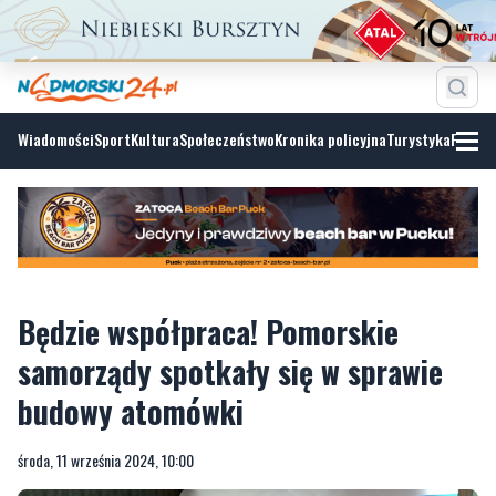
Wiadomości
Sport
Kultura
Społeczeństwo
Kronika policyjna
Turystyka
Fotoga
Będzie współpraca! Pomorskie
samorządy spotkały się w sprawie
budowy atomówki
środa, 11 września 2024, 10:00