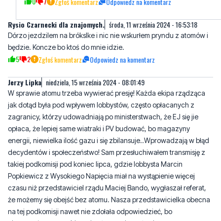
będzie. Koncze bo ktoś do mnie idzie.
5
2
Zgłoś komentarz
Odpowiedz na komentarz
Jerzy Lipka
niedziela, 15 września 2024 - 08:01:49
W sprawie atomu trzeba wywierać presję! Każda ekipa rządząca
jak dotąd była pod wpływem lobbystów, często opłacanych z
zagranicy, którzy udowadniają po ministerstwach, że EJ się jie
opłaca, że lepiej same wiatraki i PV budować, bo magazyny
energii, niewielka ilość gazu i się zbilansuje..Wprowadzają w błąd
decydentów i społeczeństwo! Sam przesłuchiwałem transmisję z
takiej podkomisji pod koniec lipca, gdzie lobbysta Marcin
Popkiewicz z Wysokiego Napięcia miał na wystąpienie więcej
czasu niż przedstawiciel rządu Maciej Bando, wygłaszał referat,
że możemy się obejść bez atomu. Nasza przedstawicielka obecna
na tej podkomisji nawet nie zdołała odpowiedzieć, bo
pierwszeństwo w zabieraniu głosu mają posłowie, a czasu
starczyło na wypowiedzi tylko dla tej drugiej strony. Jest to jawna
dyskryminacja jednej ze stron tego sporu. Będziemy naciskać i w