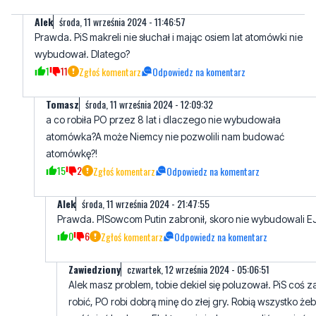
wybudował. Dlatego?
1
11
Zgłoś komentarz
Odpowiedz na komentarz
Tomasz
środa, 11 września 2024 - 12:09:32
a co robiła PO przez 8 lat i dlaczego nie wybudowała
atomówka?A może Niemcy nie pozwolili nam budować
atomówkę?!
15
2
Zgłoś komentarz
Odpowiedz na komentarz
AIek
środa, 11 września 2024 - 21:47:55
Prawda. PISowcom Putin zabronił, skoro nie wybudowali E
0
6
Zgłoś komentarz
Odpowiedz na komentarz
Zawiedziony
czwartek, 12 września 2024 - 05:06:51
Alek masz problem, tobie dekiel się poluzował. PiS coś z
robić, PO robi dobrą minę do złej gry. Robią wszystko że
opóźniać budowę. Elektrownię jądrową mogliśmy mieć n
początku lat 2000. Solidarność z Wałęsą obrzydzila Pol
atom i elektrownia powstała w Finlandii.