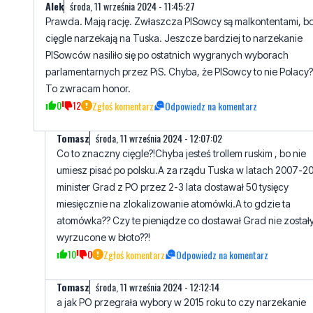
PISowców nasiliło się po ostatnich wygranych wyborach
parlamentarnych przez PiS. Chyba, że PISowcy to nie Polacy?
To zwracam honor.
0
12
Zgłoś komentarz
Odpowiedz na komentarz
Tomasz
środa, 11 września 2024 - 12:07:02
Co to znaczny cięgle?!Chyba jesteś trollem ruskim , bo nie
umiesz pisać po polsku.A za rządu Tuska w latach 2007-2
minister Grad z PO przez 2-3 lata dostawał 50 tysięcy
miesięcznie na zlokalizowanie atomówki.A to gdzie ta
atomówka?? Czy te pieniądze co dostawał Grad nie został
wyrzucone w błoto??!
10
0
Zgłoś komentarz
Odpowiedz na komentarz
Tomasz
środa, 11 września 2024 - 12:12:14
a jak PO przegrała wybory w 2015 roku to czy narzekanie
peowców nie nasiliło się???
7
0
Zgłoś komentarz
Odpowiedz na komentarz