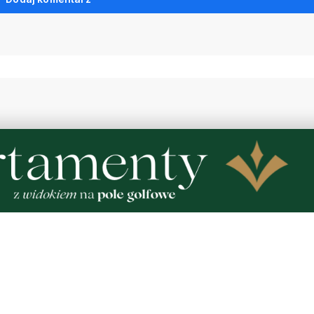
WAŻNE
ów po koncerty. Sprawdź,
Pożar stolarni. "Ogniem o