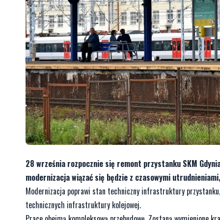
28 września rozpocznie się remont przystanku SKM Gdynia
modernizacja wiązać się będzie z czasowymi utrudnieniam
Modernizacja poprawi stan techniczny infrastruktury przystank
technicznych infrastruktury kolejowej.
Prace obejmą kompleksową przebudowę. Zostaną wymienione kraw