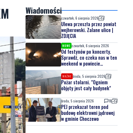
KM
Wiadomości
czwartek, 6 sierpnia 2026
Ulewa przeszła przez powiat
wejherowski. Zalane ulice |
ZDJĘCIA
czwartek, 6 sierpnia 2026
NOWE
Od festynów po koncerty.
Sprawdź, co czeka nas w ten
weekend w powiecie
lęborskim
środa, 5 sierpnia 2026
WAŻNE
Pożar stolarni. "Ogniem
objęty jest cały budynek"
środa, 5 sierpnia 2026
18
PEJ przekazał teren pod
budowę elektrowni jądrowej
w gminie Choczewo