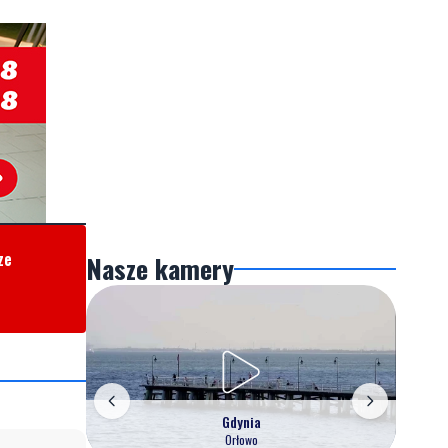
ze
Nasze kamery
Gdynia
Orłowo