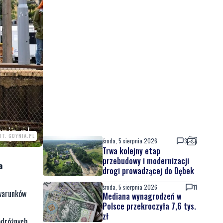
OT. GDYNIA.PL
środa, 5 sierpnia 2026
3
Trwa kolejny etap
przebudowy i modernizacji
a
drogi prowadzącej do Dębek
środa, 5 sierpnia 2026
11
 warunków
Mediana wynagrodzeń w
Polsce przekroczyła 7,6 tys.
zł
odróżnych.