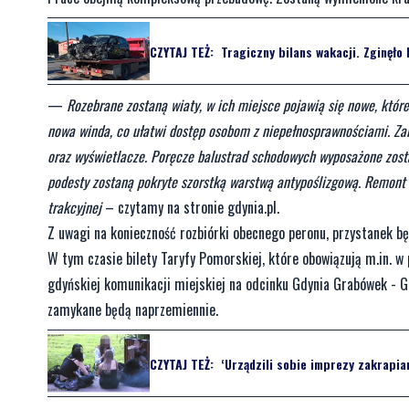
CZYTAJ TEŻ:
Tragiczny bilans wakacji. Zginęło 
—
Rozebrane zostaną wiaty, w ich miejsce pojawią się nowe, któr
nowa winda, co ułatwi dostęp osobom z niepełnosprawnościami. Zain
oraz wyświetlacze. Poręcze balustrad schodowych wyposażone zosta
podesty zostaną pokryte szorstką warstwą antypoślizgową. Remont 
trakcyjnej
– czytamy na stronie gdynia.pl.
Z uwagi na konieczność rozbiórki obecnego peronu, przystanek bę
W tym czasie bilety Taryfy Pomorskiej, które obowiązują m.in.
gdyńskiej komunikacji miejskiej na odcinku Gdynia Grabówek - G
zamykane będą naprzemiennie.
CZYTAJ TEŻ:
‘Urządzili sobie imprezy zakrapia