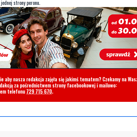
jednej strony peronu.
cie aby nasza redakcja zajęła się jakimś tematem? Czekamy na Was
edakcją za pośrednictwem strony facebookowej i mailowo:
rem telefonu
729 715 670
.