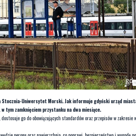
F
 Stocznia-Uniwersytet Morski. Jak informuje gdyński urząd miast
i, w tym zamknięciem przystanku na dwa miesiące.
u, dostosuje go do obowiązujących standardów oraz przepisów w zakresie
ędzie peronu oraz nawierzchnia, co poprawi bezpieczeństwo i wygodę p