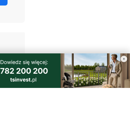
×
bjęty jest