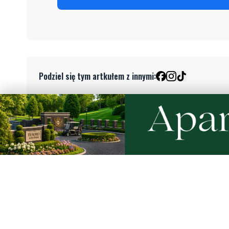
Podziel się tym artkułem z innymi:
Czytaj również
NOWE
Ulewa przeszła przez powiat
Od festyn