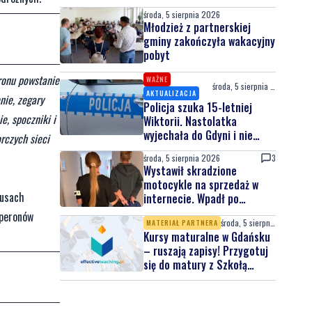
środa, 5 sierpnia 2026
Młodzież z partnerskiej
gminy zakończyła wakacyjny
pobyt
eronu powstanie
WAŻNE
środa, 5 sierpnia 2026
AKTUALIZACJA
nie, zegary
Policja szuka 15-letniej
, spoczniki i
Wiktorii. Nastolatka
wyjechała do Gdyni i nie
rczych sieci
wróciła
środa, 5 sierpnia 2026
3
Wystawił skradzione
motocykle na sprzedaż w
busach
internecie. Wpadł po
zgłoszeniu właściciela
e peronów
środa, 5 sierpnia 2026
MATERIAŁ PARTNERA
Kursy maturalne w Gdańsku
– ruszają zapisy! Przygotuj
się do matury z Szkołą
Effective Teaching!