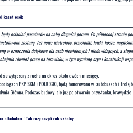
kilkaset osób
e będą osłaniać pasażerów na całej długości peronu. Po północnej stronie p
stalowane zostaną też nowe wiatrołapy, przysiadki, ławki, kosze, nagłośnie
ną w oznaczenia dotykowe dla osób niewidomych i niedowidzących, a stopnie
obejmie również prace na torowisku, w tym wymianę szyn i konstrukcji wspo
dzie wyłączony z ruchu na okres około dwóch miesięcy.
 w pociągach PKP SKM i POLREGIO, będą honorowane w autobusach i trolej
dynia Główna. Podczas budowy, ale już po otwarciu przystanku, krawędzi
ne alkoholem.’ Tak rozpoczęli rok szkolny