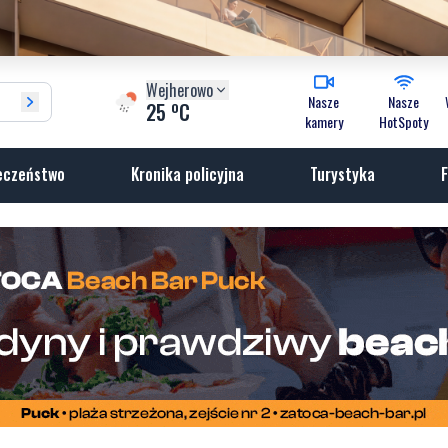
Wejherowo
Nasze
Nasze
o
25
C
kamery
HotSpoty
eczeństwo
Kronika policyjna
Turystyka
F