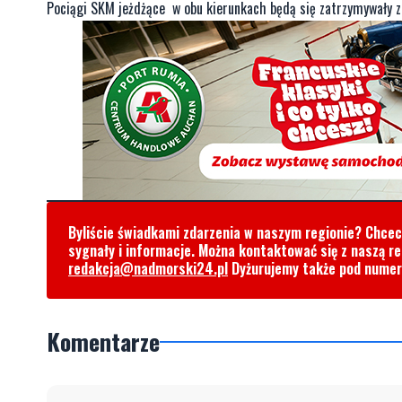
Pociągi SKM jeżdżące w obu kierunkach będą się zatrzymywały z 
Byliście świadkami zdarzenia w naszym regionie? Chce
sygnały i informacje. Można kontaktować się z naszą r
redakcja@nadmorski24.pl
Dyżurujemy także pod nume
Komentarze