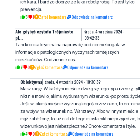
Ale gdybyś czytała Trójmiasto
środa, 4 września 2024 -
pl...
09:42:33
Tam kronika kryminalna naprawdę codziennie bogata w
informacje o patologicznych wyczynach tamtejszych
mieszkańców. Codziennie coś.
7
0
Zgłoś komentarz
Odpowiedz na komentarz
Obiektywna
środa, 4 września 2024 - 10:30:32
Masz rację. W każdym mieście dzieją się tego typu rzeczy, tyl
nikt nie mówi o jakimś wydumanym wizerunku-po prostu życie
Jeśli w jakimś mieście wyrzucą kogoś przez okno, to co to m
za wpływ na wizerunek np. Warszawy. Albo w innym mieście
mąż zabił żonę, to już nikt do tego miasta nikt nie przyjedzie, 
wizerunkowo jest niebezpieczne.? Chore komentarze i tyle.
4
0
Zgłoś komentarz
Odpowiedz na komentarz
Napisz swój komentarz