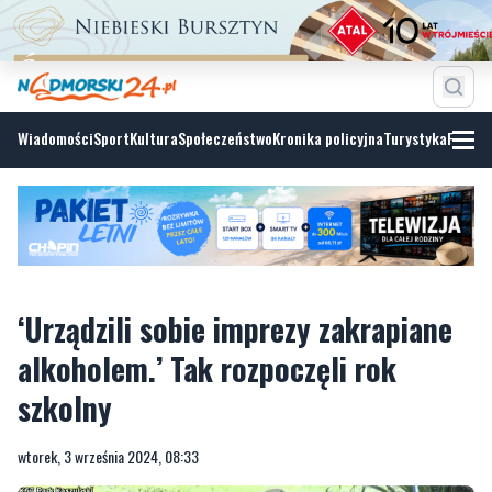
Wiadomości
Sport
Kultura
Społeczeństwo
Kronika policyjna
Turystyka
Fotoga
‘Urządzili sobie imprezy zakrapiane
alkoholem.’ Tak rozpoczęli rok
szkolny
wtorek, 3 września 2024, 08:33