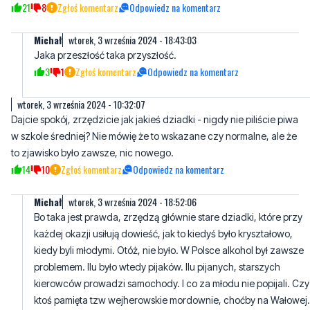
Jaka przeszłość taka przyszłość.
3
1
Zgłoś komentarz
Odpowiedz na komentarz
wtorek, 3 września 2024 - 10:32:07
Dajcie spokój, zrzędzicie jak jakieś dziadki - nigdy nie piliście piwa
w szkole średniej? Nie mówię że to wskazane czy normalne, ale że
to zjawisko było zawsze, nic nowego.
14
10
Zgłoś komentarz
Odpowiedz na komentarz
Michał
wtorek, 3 września 2024 - 18:52:06
Bo taka jest prawda, zrzędzą głównie stare dziadki, które przy
każdej okazji usiłują dowieść, jak to kiedyś było kryształowo,
kiedy byli młodymi. Otóż, nie było. W Polsce alkohol był zawsze
problemem. Ilu było wtedy pijaków. Ilu pijanych, starszych
kierowców prowadzi samochody. I co za młodu nie popijali. Czy
ktoś pamięta tzw wejherowskie mordownie, choćby na Wałowej.
4
2
Zgłoś komentarz
Odpowiedz na komentarz
Piotr
wtorek, 3 września 2024 - 11:01:34