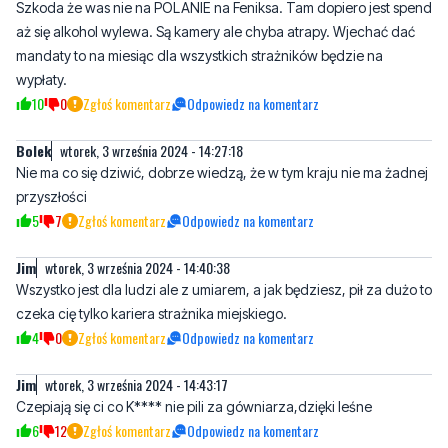
wypłaty.
10
0
Zgłoś komentarz
Odpowiedz na komentarz
Bolek
wtorek, 3 września 2024 - 14:27:18
Nie ma co się dziwić, dobrze wiedzą, że w tym kraju nie ma żadnej
przyszłości
5
7
Zgłoś komentarz
Odpowiedz na komentarz
Jim
wtorek, 3 września 2024 - 14:40:38
Wszystko jest dla ludzi ale z umiarem, a jak będziesz, pił za dużo to
czeka cię tylko kariera strażnika miejskiego.
4
0
Zgłoś komentarz
Odpowiedz na komentarz
Jim
wtorek, 3 września 2024 - 14:43:17
Czepiają się ci co K**** nie pili za gówniarza,dzięki leśne
6
12
Zgłoś komentarz
Odpowiedz na komentarz
Gość
wtorek, 3 września 2024 - 14:55:14
Nie hejtuje,nie komentuje potwierdzeniem jakie są nasze dzieci