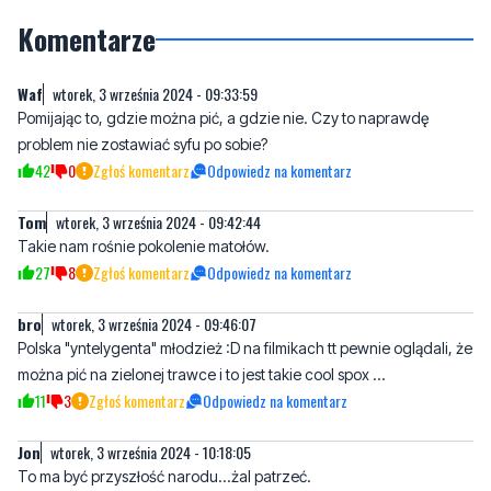
Waf
wtorek, 3 września 2024 - 09:33:59
Pomijając to, gdzie można pić, a gdzie nie. Czy to naprawdę
problem nie zostawiać syfu po sobie?
42
0
Zgłoś komentarz
Odpowiedz na komentarz
Tom
wtorek, 3 września 2024 - 09:42:44
Takie nam rośnie pokolenie matołów.
27
8
Zgłoś komentarz
Odpowiedz na komentarz
bro
wtorek, 3 września 2024 - 09:46:07
Polska "yntelygenta" młodzież :D na filmikach tt pewnie oglądali, że
można pić na zielonej trawce i to jest takie cool spox ...
11
3
Zgłoś komentarz
Odpowiedz na komentarz
Jon
wtorek, 3 września 2024 - 10:18:05
To ma być przyszłość narodu...żal patrzeć.
21
8
Zgłoś komentarz
Odpowiedz na komentarz
Michał
wtorek, 3 września 2024 - 18:43:03