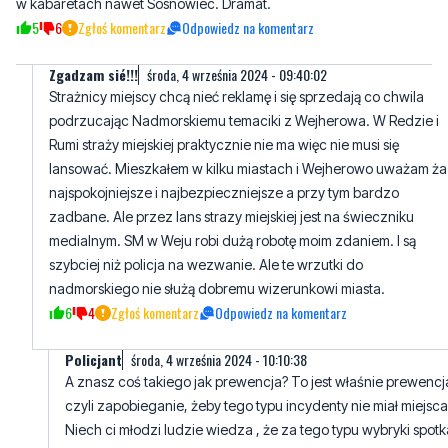
Zgadzam sié!!!
środa, 4 września 2024 - 09:40:02
Strażnicy miejscy chcą nieć reklamę i się sprzedają co chwila
podrzucając Nadmorskiemu temaciki z Wejherowa. W Redzie i
Rumi straży miejskiej praktycznie nie ma więc nie musi się
lansować. Mieszkałem w kilku miastach i Wejherowo uważam ża
najspokojniejsze i najbezpieczniejsze a przy tym bardzo
zadbane. Ale przez lans strazy miejskiej jest na świeczniku
medialnym. SM w Weju robi dużą robotę moim zdaniem. I są
szybciej niż policja na wezwanie. Ale te wrzutki do
nadmorskiego nie służą dobremu wizerunkowi miasta.
6
4
Zgłoś komentarz
Odpowiedz na komentarz
Policjant
środa, 4 września 2024 - 10:10:38
A znasz coś takiego jak prewencja? To jest właśnie prewencj
czyli zapobieganie, żeby tego typu incydenty nie miał miejsca
Niech ci młodzi ludzie wiedza , że za tego typu wybryki spotk
ich kara. I bardzo dobrze,ze taka robotę robią. To jest tylko
prewencja.
5
1
Zgłoś komentarz
Odpowiedz na komentarz