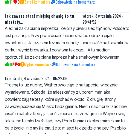
Ależ mi zakrapiana imprezka. Ze przy piwku siedzą? Bo w Polsce to
jest paranoja. Przy piwie usiasc nie można bo odrazu pijak i
awanturnik. Ja czasem tez mam ochotę sobie usiąść na trawniku w
parku i wypić browarka. I co w tym takiego... A tu mediom
ppdrzucili że zakrapiana impreza haha smakowym browarem.
10
9
Zgłoś komentarz
Odpowiedz na komentarz
Jan
środa, 4 września 2024 - 05:22:06
Trochę to już nudne, Wejherowo ciągle na tapecie, wiecznie
wysmiewane. Szkoda, że mieszkańcy z uporem maniaka
potwierdzają te tezy, które słychać w około. Z drugiej strony
zawsze poszedł się Miasto bądź gmina. Niech nadmorski zacznie
pisać o patoli z Redy jak coś zrobi a nie , że w gminie Wejherowo,
tak samo ta młodzież stąd, czy Reda Rumia i okolice.mieszkam tu
całe życie i nie myślałem, że to miasto tak zejdzie na psy. Przebiło
w kabaretach nawet Sosnowiec. Dramat.
5
6
Zgłoś komentarz
Odpowiedz na komentarz