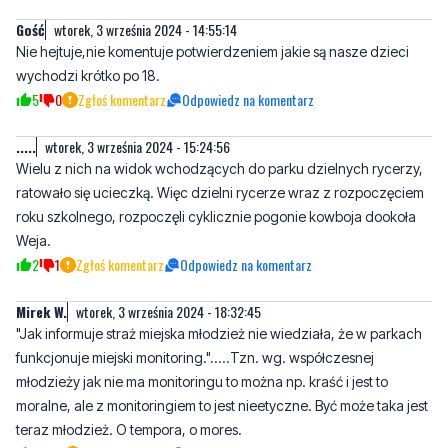
wychodzi krótko po 18.
5
0
Zgłoś komentarz
Odpowiedz na komentarz
.....
wtorek, 3 września 2024 - 15:24:56
Wielu z nich na widok wchodzących do parku dzielnych rycerzy,
ratowało się ucieczką. Więc dzielni rycerze wraz z rozpoczęciem
roku szkolnego, rozpoczęli cyklicznie pogonie kowboja dookoła
Weja.
2
1
Zgłoś komentarz
Odpowiedz na komentarz
Mirek W.
wtorek, 3 września 2024 - 18:32:45
"Jak informuje straż miejska młodzież nie wiedziała, że w parkach
funkcjonuje miejski monitoring.".....Tzn. wg. współczesnej
młodzieży jak nie ma monitoringu to można np. kraść i jest to
moralne, ale z monitoringiem to jest nieetyczne. Być może taka jest
teraz młodzież. O tempora, o mores.
11
0
Zgłoś komentarz
Odpowiedz na komentarz
Jak zawsze straż miejską chwalę to tu
wtorek, 3 września 2024 -
niestety...
20:41:52