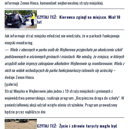
lat
Jak informuje straż miejska młodzież nie wiedziała, że w parkach funkcjonuje
miejski monitoring.
—
Wiele z obecnych w parku osób do Wejherowa przyjechało po ukończeniu szkół
podstawowych w ościennych gminach i miastach. Nie wiedzą, że miejsca, w których
urządzili sobie imprezy zakrapiane alkoholem Wejherowie są monitorowane. Wielu z
nich na widok wchodzących do parku funkcjonariuszy ratowało się ucieczką
–
dodaje Zenon Hinca.
[galeria]
Straż Miejska w Wejherowie jako jedna z 19 straży miejskich i gminnych z
województwa pomorskiego, realizuje program „Bezpieczna droga do szkoły”. W
poniedziałkowej akcji udział wzięło ośmiu strażników. Program prowadzony
będzie przez najbliższe dni.
CZYTAJ TEŻ:
Życie i zdrowie turysty mogło być
zagrożone. Ogłoszono alarm
Byliście świadkami zdarzenia w naszym regionie? Chcecie aby