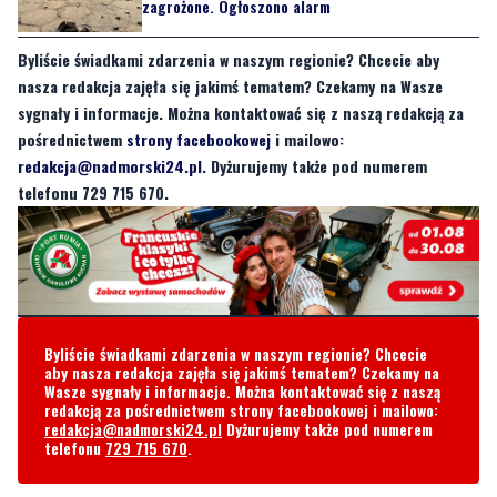
nasza redakcja zajęła się jakimś tematem? Czekamy na Wasze
sygnały i informacje. Można kontaktować się z naszą redakcją za
pośrednictwem
strony facebookowej
i mailowo:
redakcja@nadmorski24.pl
. Dyżurujemy także pod numerem
telefonu 729 715 670.
Byliście świadkami zdarzenia w naszym regionie? Chcecie
aby nasza redakcja zajęła się jakimś tematem? Czekamy na
Wasze sygnały i informacje. Można kontaktować się z naszą
redakcją za pośrednictwem strony facebookowej i mailowo:
redakcja@nadmorski24.pl
Dyżurujemy także pod numerem
telefonu
729 715 670
.
Komentarze