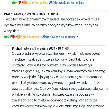
Też piłem wręcz chlałem za małolata ale porządek wokół musiał
być taka była kultura bardzo dobrych wyników w nauce życzę
wszystkim
24
2
Zgłoś komentarz
Odpowiedz na komentarz
Michał
wtorek, 3 września 2024 - 18:41:49
Co za brednie wypisujesz. Nie wiem, w jakim okresie byłeś
małolatem, zakładam, że za komuny. Jeśli tak, to o jakim
porządku czy kulturze piszesz. Czy widzisz teraz tylu
zataczających się, jak za komuny. Czym kończyły się zabawy,
choćby wiejskie. Bijatyką czy okładaniem się sztachetami od
płotu. Ile było koszmaru czy wręcz tragedii w rodzinach z
powodu alkoholu. Oczywiście i obecnie się zdarzają, ale już nie
w takiej skali. W szkołach młodzież czasami popijała w
toaletach. I co to miało wspólnego z kulturą. Ponadto, za
komuny wybór trunków był o wiele mniejszy. Popijano przede
wszystkim marnej jakości wódki czy wina tzw bełty. Dobre piwo,
na północy było praktycznie niedostępne.
3
5
Zgłoś komentarz
Odpowiedz na komentarz