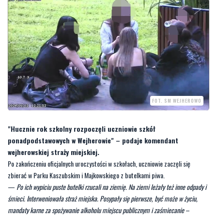
FOT. SM WEJHEROWO
"Hucznie rok szkolny rozpoczęli uczniowie szkół
ponadpodstawowych w Wejherowie" – podaje komendant
wejherowskiej straży miejskiej.
Po zakończeniu oficjalnych uroczystości w szkołach, uczniowie zaczęli się
zbierać w Parku Kaszubskim i Majkowskiego z butelkami piwa.
—
Po ich wypiciu puste butelki rzucali na ziemię. Na ziemi leżały też inne odpady i
śmieci. Interweniowała straż miejska. Posypały się pierwsze, być może w życiu,
mandaty karne za spożywanie alkoholu miejscu publicznym i zaśmiecanie
–
informuje Zenon Hinca, komendant wejherowskiej straży miejskiej.
CZYTAJ TEŻ:
Kierowca zginął na miejscu. Miał 18