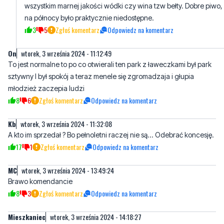
On
wtorek, 3 września 2024 - 11:12:49
To jest normalne to po co otwierali ten park z ławeczkami był park
sztywny I był spokój a teraz menele się zgromadzaja i głupia
młodzież zaczepia ludzi
8
6
Zgłoś komentarz
Odpowiedz na komentarz
Kb
wtorek, 3 września 2024 - 11:32:08
A kto im sprzedał ? Bo pełnoletni raczej nie są... Odebrać koncesję.
17
1
Zgłoś komentarz
Odpowiedz na komentarz
MC
wtorek, 3 września 2024 - 13:49:24
Brawo komendancie
8
3
Zgłoś komentarz
Odpowiedz na komentarz
Mieszkaniec
wtorek, 3 września 2024 - 14:18:27
Szkoda że was nie na POLANIE na Feniksa. Tam dopiero jest spend
aż się alkohol wylewa. Są kamery ale chyba atrapy. Wjechać dać
mandaty to na miesiąc dla wszystkich strażników będzie na