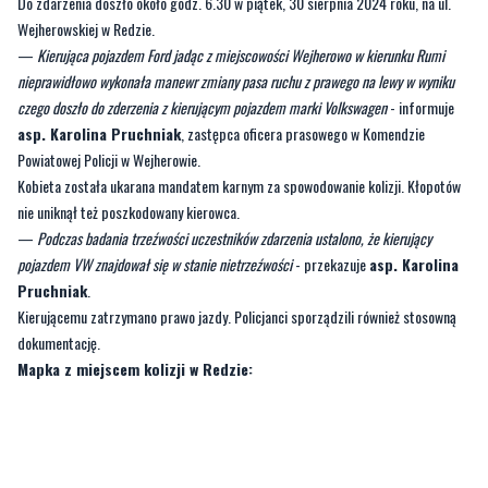
Do zdarzenia doszło około godz. 6.30 w piątek, 30 sierpnia 2024 roku, na ul.
Wejherowskiej w Redzie.
—
Kierująca pojazdem Ford jadąc z miejscowości Wejherowo w kierunku Rumi
nieprawidłowo wykonała manewr zmiany pasa ruchu z prawego na lewy w wyniku
czego doszło do zderzenia z kierującym pojazdem marki Volkswagen
- informuje
asp. Karolina Pruchniak
, zastępca oficera prasowego w Komendzie
Powiatowej Policji w Wejherowie.
Kobieta została ukarana mandatem karnym za spowodowanie kolizji. Kłopotów
nie uniknął też poszkodowany kierowca.
—
Podczas badania trzeźwości uczestników zdarzenia ustalono, że kierujący
pojazdem VW znajdował się w stanie nietrzeźwości
- przekazuje
asp. Karolina
Pruchniak
.
Kierującemu zatrzymano prawo jazdy. Policjanci sporządzili również stosowną
dokumentację.
Mapka z miejscem kolizji w Redzie: