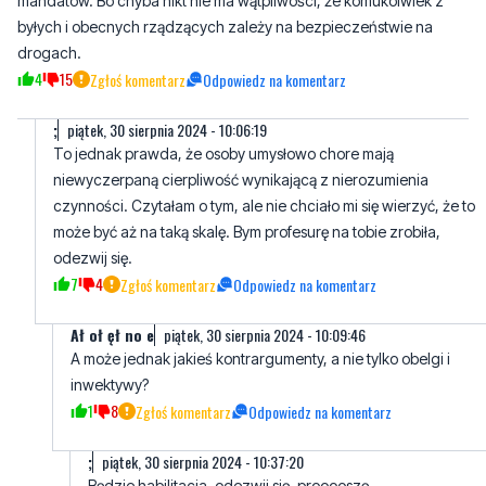
mandatów. Bo chyba nikt nie ma wątpliwości, że komukolwiek z
byłych i obecnych rządzących zależy na bezpieczeństwie na
drogach.
4
15
Zgłoś komentarz
Odpowiedz na komentarz
;
piątek, 30 sierpnia 2024 - 10:06:19
To jednak prawda, że osoby umysłowo chore mają
niewyczerpaną cierpliwość wynikającą z nierozumienia
czynności. Czytałam o tym, ale nie chciało mi się wierzyć, że to
może być aż na taką skalę. Bym profesurę na tobie zrobiła,
odezwij się.
7
4
Zgłoś komentarz
Odpowiedz na komentarz
Ał oł ęł no e
piątek, 30 sierpnia 2024 - 10:09:46
A może jednak jakieś kontrargumenty, a nie tylko obelgi i
inwektywy?
1
8
Zgłoś komentarz
Odpowiedz na komentarz
;
piątek, 30 sierpnia 2024 - 10:37:20
Będzie habilitacja, odezwij się, prooooszę.