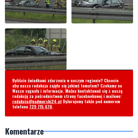
Byliście świadkami zdarzenia w naszym regionie? Chcecie
aby nasza redakcja zajęła się jakimś tematem? Czekamy na
Wasze sygnały i informacje. Można kontaktować się z naszą
redakcją za pośrednictwem strony facebookowej i mailowo:
redakcja@nadmorski24.pl
Dyżurujemy także pod numerem
telefonu
729 715 670
.
Komentarze