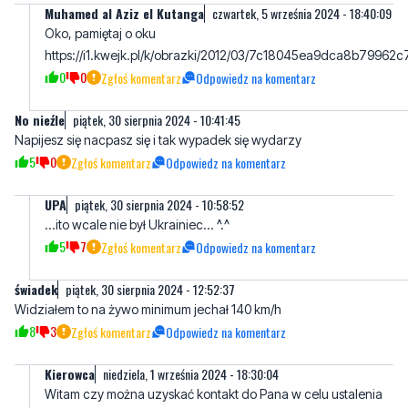
Muhamed al Aziz el Kutanga
czwartek, 5 września 2024 - 18:40:09
Oko, pamiętaj o oku
https://i1.kwejk.pl/k/obrazki/2012/03/7c18045ea9dca8b79962
0
0
Zgłoś komentarz
Odpowiedz na komentarz
No nieźle
piątek, 30 sierpnia 2024 - 10:41:45
Napijesz się nacpasz się i tak wypadek się wydarzy
5
0
Zgłoś komentarz
Odpowiedz na komentarz
UPA
piątek, 30 sierpnia 2024 - 10:58:52
...ito wcale nie był Ukrainiec... ^.^
5
7
Zgłoś komentarz
Odpowiedz na komentarz
świadek
piątek, 30 sierpnia 2024 - 12:52:37
Widziałem to na żywo minimum jechał 140 km/h
8
3
Zgłoś komentarz
Odpowiedz na komentarz
Kierowca
niedziela, 1 września 2024 - 18:30:04
Witam czy można uzyskać kontakt do Pana w celu ustalenia