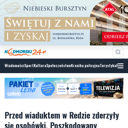
Wiadomości
Sport
Kultura
Społeczeństwo
Kronika policyjna
Turystyka
Fotoga
Przed wiaduktem w Redzie zderzyły
się osobówki. Poszkodowany