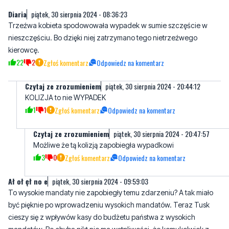
Diaria
piątek, 30 sierpnia 2024 - 08:36:23
Trzeźwa kobieta spodowowała wypadek w sumie szczęście w
nieszczęściu. Bo dzięki niej zatrzymano tego nietrzeźwego
kierowcę.
22
2
Zgłoś komentarz
Odpowiedz na komentarz
Czytaj ze zrozumieniem
piątek, 30 sierpnia 2024 - 20:44:12
KOLIZJA to nie WYPADEK
1
1
Zgłoś komentarz
Odpowiedz na komentarz
Czytaj ze zrozumieniem
piątek, 30 sierpnia 2024 - 20:47:57
Możliwe że tą kolizją zapobiegła wypadkowi
3
0
Zgłoś komentarz
Odpowiedz na komentarz
Ał oł ęł no e
piątek, 30 sierpnia 2024 - 09:59:03
To wysokie mandaty nie zapobiegły temu zdarzeniu? A tak miało
być pięknie po wprowadzeniu wysokich mandatów. Teraz Tusk
cieszy się z wpływów kasy do budżetu państwa z wysokich