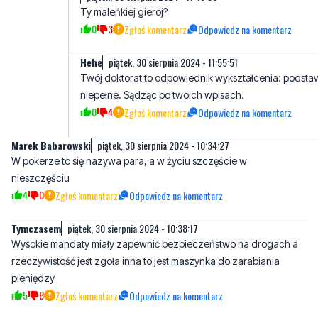
Ty maleńkiej gieroj?
0
3
Zgłoś komentarz
Odpowiedz na komentarz
Hehe
piątek, 30 sierpnia 2024 - 11:55:51
Twój doktorat to odpowiednik wykształcenia: podst
niepełne. Sądząc po twoich wpisach.
0
4
Zgłoś komentarz
Odpowiedz na komentarz
Marek Babarowski
piątek, 30 sierpnia 2024 - 10:34:27
W pokerze to się nazywa para, a w życiu szczęście w
nieszczęściu
4
0
Zgłoś komentarz
Odpowiedz na komentarz
Tymczasem
piątek, 30 sierpnia 2024 - 10:38:17
Wysokie mandaty miały zapewnić bezpieczeństwo na drogach a
rzeczywistość jest zgoła inna to jest maszynka do zarabiania
pieniędzy
5
8
Zgłoś komentarz
Odpowiedz na komentarz