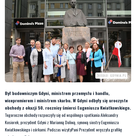
ŹRÓDŁO: GDYNIA.PL
Był budowniczym Gdyni, ministrem przemysłu i handlu,
wicepremierem i ministrem skarbu. W Gdyni odbyły się uroczyste
obchody z okazji 50. rocznicy śmierci Eugeniusza Kwiatkowskiego.
Tegoroczne obchody rozpoczęły się od wspólnego spotkania Aleksandry
Kosiorek, prezydent Gdyni z Marianną Doliwą, synową siostry Eugeniusza
Kwiatkowskiego i córkami. Podczas wizytyPani Prezydent wręczyła grafikę
miasta oraz list.
—
Gdynia nie może nie pamiętać o takiej postaci, jaką dla tego miasta był
Eugeniusz Kwiatkowski
– przyznaje
Aleksandra Kosiorek
, prezydent miasta.