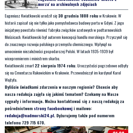
historii zapisał się nie tylko jako pomysłodawca budowy portu w Gdyni. Z jego
inicjatywy powstała również fabryka związków azotowych w podtarnowskich
Mościcach. Kwiatkowski był autorem koncepcji handlu morskiego. Przyczynił się
do znacznego rozwoju polskiego przemysłu chemicznego. Wpłynął na
umocnienie niezależności gospodarczej Polski. W latach 1935-1939 był
wicepremierem i ministrem skarbu.
Kwiatkowski zmarł
22 sierpnia 1974 roku
. Uroczystości pogrzebowe odbyły
się na Cmentarzu Rakowickim w Krakowie. Przewodniczył im kardynał Karol
Wojtyła.
Byliście świadkami zdarzenia w naszym regionie? Chcecie aby
nasza redakcja zajęła się jakimś tematem? Czekamy na Wasze
sygnały i informacje. Można kontaktować się z naszą redakcją za
pośrednictwem
strony facebookowej
i mailowo:
redakcja@nadmorski24.pl
. Dyżurujemy także pod numerem
telefonu 729 715 670.