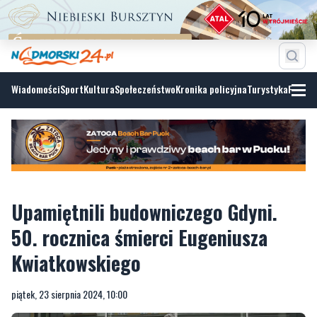
Wiadomości
Sport
Kultura
Społeczeństwo
Kronika policyjna
Turystyka
Fotoga
Upamiętnili budowniczego Gdyni.
50. rocznica śmierci Eugeniusza
Kwiatkowskiego
piątek, 23 sierpnia 2024, 10:00