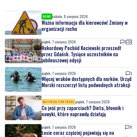
Ważna informacja dla kierowców! Zmiany w
organizacji ruchu
piątek, 7 sierpnia 2026
1
Rekordowy Pochód Kociewski przeszedł
przez Gdańsk. Tysiące uczestników na
jubileuszowej edycji
piątek, 7 sierpnia 2026
3
Więcej wraków dostępnych dla nurków. Urząd
Morski rozszerzył listę podwodnych atrakcji
piątek, 7 sierpnia 2026
MATERIAŁ PARTNERA
Co jeść przy zaparciach? Dieta, błonnik i
nawyki, które naprawdę działają
piątek, 7 sierpnia 2026
11
Łosie coraz częściej pojawiają się na
Półwyspie Helskim. Burmistrz chce nowych
znaków drogowych
piątek, 7 sierpnia 2026
23