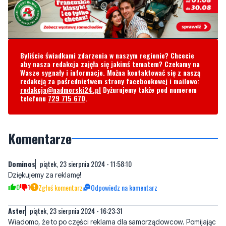
Byliście świadkami zdarzenia w naszym regionie? Chcecie
aby nasza redakcja zajęła się jakimś tematem? Czekamy na
Wasze sygnały i informacje. Można kontaktować się z naszą
redakcją za pośrednictwem strony facebookowej i mailowo:
redakcja@nadmorski24.pl
Dyżurujemy także pod numerem
telefonu
729 715 670
.
Komentarze
Dominos
piątek, 23 sierpnia 2024 - 11:58:10
Dziękujemy za reklamę!
0
1
Zgłoś komentarz
Odpowiedz na komentarz
Aster
piątek, 23 sierpnia 2024 - 16:23:31
Wiadomo, że to po części reklama dla samorządowcow. Pomijając
opcje polityczne. Każda taka inicjatywa jest pokazaniem i
promowaniem pamięci o wielkich rodakach, którzy w tym
przypadku, byli pionierami nowej ery gospodarki morskiej.