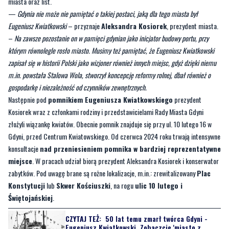
–
Na zawsze pozostanie on w pamięci gdynian jako inicjator budowy portu, przy
którym równolegle rosło miasto. Musimy też pamiętać, że Eugeniusz Kwiatkowski
zapisał się w historii Polski jako wizjoner również innych miejsc, gdyż dzięki niemu
m.in. powstała Stalowa Wola, stworzył koncepcję reformy rolnej, dbał również o
gospodarkę i niezależność od czynników zewnętrznych.
Następnie pod
pomnikiem Eugeniusza Kwiatkowskiego
prezydent
Kosiorek wraz z członkami rodziny i przedstawicielami Rady Miasta Gdyni
złożyli wiązankę kwiatów. Obecnie pomnik znajduje się przy ul. 10 lutego 16 w
Gdyni, przed Centrum Kwiatowskiego. Od czerwca 2024 roku trwają intensywne
konsultacje
nad przeniesieniem pomnika w bardziej reprezentatywne
miejsce
. W pracach udział biorą prezydent Aleksandra Kosiorek i konserwator
zabytków. Pod uwagę brane są rożne lokalizacje, m.in.: zrewitalizowany
Plac
Konstytucji
lub
Skwer Kościuszki
, na rogu
ulic 10 lutego i
Świętojańskiej
.
CZYTAJ TEŻ:
50 lat temu zmarł twórca Gdyni -
Eugeniusz Kwiatkowski. Zobaczcie 'miasto z
morza' na archiwalnych zdjęciach
Eugeniusz Kwiatkowski urodził się
30 grudnia 1888 roku
w Krakowie. W