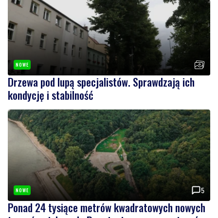
NOWE
Drzewa pod lupą specjalistów. Sprawdzają ich
kondycję i stabilność
5
NOWE
Ponad 24 tysiące metrów kwadratowych nowych
terenów zielonych. Powstanie nowa przestrzeń
do wypoczynku
Wiadomości