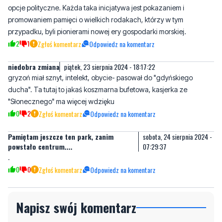
2
1
Zgłoś komentarz
Odpowiedz na komentarz
niedobra zmiana
piątek, 23 sierpnia 2024 - 18:17:22
gryzoń miał sznyt, intelekt, obycie- pasował do "gdyńskiego
ducha". Ta tutaj to jakaś koszmarna bufetowa, kasjerka ze
"Słonecznego" ma więcej wdzięku
0
2
Zgłoś komentarz
Odpowiedz na komentarz
Pamiętam jeszcze ten park, zanim
sobota, 24 sierpnia 2024 -
powstało centrum....
07:29:37
.
0
0
Zgłoś komentarz
Odpowiedz na komentarz
Napisz swój komentarz
Nie hejtuj, pisz kulturalnie i zgodne z prawem
komentarze! Jeśli widzisz niestosowny wpis -
kliknij "zgłoś nadużycie".