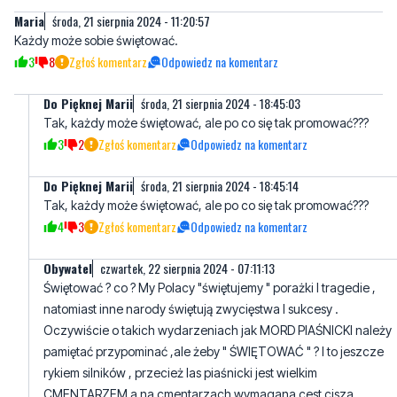
Do Pięknej Marii
środa, 21 sierpnia 2024 - 18:45:03
Tak, każdy może świętować, ale po co się tak promować???
3
2
Zgłoś komentarz
Odpowiedz na komentarz
Do Pięknej Marii
środa, 21 sierpnia 2024 - 18:45:14
Tak, każdy może świętować, ale po co się tak promować???
4
3
Zgłoś komentarz
Odpowiedz na komentarz
Obywatel
czwartek, 22 sierpnia 2024 - 07:11:13
Świętować ? co ? My Polacy "świętujemy " porażki I tragedie ,
natomiast inne narody świętują zwycięstwa I sukcesy .
Oczywiście o takich wydarzeniach jak MORD PIAŚNICKI należy
pamiętać przypominać ,ale żeby " ŚWIĘTOWAĆ " ? I to jeszcze
rykiem silników , przecież las piaśnicki jest wielkim
CMENTARZEM a na cmentarzach wymagana cest cisza
,modlitwa za zmarłych , pomordowanych .
12
1
Zgłoś komentarz
Odpowiedz na komentarz