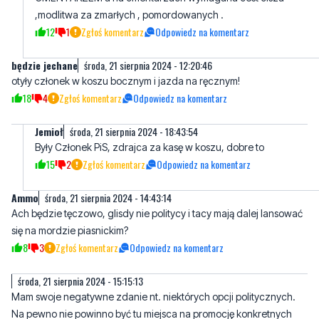
będzie jechane
środa, 21 sierpnia 2024 - 12:20:46
otyły członek w koszu bocznym i jazda na ręcznym!
18
4
Zgłoś komentarz
Odpowiedz na komentarz
Jemioł
środa, 21 sierpnia 2024 - 18:43:54
Były Członek PiS, zdrajca za kasę w koszu, dobre to
15
2
Zgłoś komentarz
Odpowiedz na komentarz
Ammo
środa, 21 sierpnia 2024 - 14:43:14
Ach będzie tęczowo, glisdy nie politycy i tacy mają dalej lansować
się na mordzie piasnickim?
8
3
Zgłoś komentarz
Odpowiedz na komentarz
środa, 21 sierpnia 2024 - 15:15:13
Mam swoje negatywne zdanie nt. niektórych opcji politycznych.
Na pewno nie powinno być tu miejsca na promocję konkretnych
osób. Tak jak nie powinno się uprawiać kampanii wyborczej, a
potem wykreślac z lekcji historii mord Piasnicki.
23
0
Zgłoś komentarz
Odpowiedz na komentarz