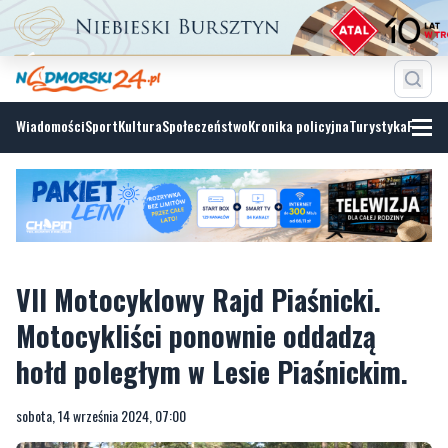
Wiadomości
Sport
Kultura
Społeczeństwo
Kronika policyjna
Turystyka
Fotoga
VII Motocyklowy Rajd Piaśnicki.
Motocykliści ponownie oddadzą
hołd poległym w Lesie Piaśnickim.
sobota, 14 września 2024, 07:00