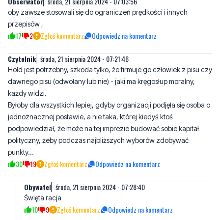
Zgłoś komentarz
Odpowiedz na komentarz
Czytelnik
środa, 21 sierpnia 2024 - 07:21:46
Hołd jest potrzebny, szkoda tylko, że firmuje go człowiek z pisu czy
dawnego pisu (odwołany lub nie) - jaki ma kręgosłup moralny,
każdy widzi.
Byłoby dla wszystkich lepiej, gdyby organizacji podjęła się osoba o
jednoznacznej postawie, a nie taka, której kiedyś ktoś
podpowiedział, że może na tej imprezie budować sobie kapitał
polityczny, żeby podczas najbliższych wyborów zdobywać
punkty...
30
19
Zgłoś komentarz
Odpowiedz na komentarz
Obywatel
środa, 21 sierpnia 2024 - 07:28:40
Święta racja
10
9
Zgłoś komentarz
Odpowiedz na komentarz
Marek
środa, 21 sierpnia 2024 - 08:48:58
jaki masz problem że firmuje człowiek z PiS-u?!A co roku
zjeżdżają mnóstwo motocyklistów na Rajdzie Piaśnickim.Jak