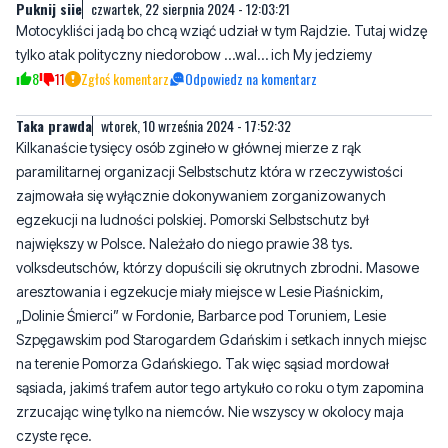
8
11
Zgłoś komentarz
Odpowiedz na komentarz
Taka prawda
wtorek, 10 września 2024 - 17:52:32
Kilkanaście tysięcy osób zgineło w głównej mierze z rąk
paramilitarnej organizacji Selbstschutz która w rzeczywistości
zajmowała się wyłącznie dokonywaniem zorganizowanych
egzekucji na ludności polskiej. Pomorski Selbstschutz był
największy w Polsce. Należało do niego prawie 38 tys.
volksdeutschów, którzy dopuścili się okrutnych zbrodni. Masowe
aresztowania i egzekucje miały miejsce w Lesie Piaśnickim,
„Dolinie Śmierci” w Fordonie, Barbarce pod Toruniem, Lesie
Szpęgawskim pod Starogardem Gdańskim i setkach innych miejsc
na terenie Pomorza Gdańskiego. Tak więc sąsiad mordował
sąsiada, jakimś trafem autor tego artykuło co roku o tym zapomina
zrzucając winę tylko na niemców. Nie wszyscy w okolocy maja
czyste ręce.
8
2
Zgłoś komentarz
Odpowiedz na komentarz
tak i nie (waldi to przygłup)
środa, 11 września 2024 - 12:17:06