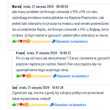
jesteś taki odważny to proszę na miejscu wal śmiało powiedzieć
do uczestników Rajdu, że firmuje czlowiek z PiS-u.Wątpię, że to
zrobisz ,ty byś nasrał w gaciach i jesteś tylko odważny w necie.
14
20
Zgłoś komentarz
Odpowiedz na komentarz
Franc
środa, 21 sierpnia 2024 - 18:48:22
Po co się od razu tak ekscytować ? Zaraz ciśnienie w gaciach
pójdzie i będzie po radzie. Niech Pan oszczędza siły na
upamiętnienie tego ważnego dnia.
6
3
Zgłoś komentarz
Odpowiedz na komentarz
Jan
środa, 21 sierpnia 2024 - 18:42:34
Zgadzam się, nie ma zgody by zdrajcy polityczni promowali
takie wydarzenie, wstyd!!
12
4
Zgłoś komentarz
Odpowiedz na komentarz
WERT
środa, 21 sierpnia 2024 - 09:32:56
Ostatnio jak było święto to korek w kierunku Krokowej zaczynał sie
przy LIDL w Wejherowie i był do samego wjazdu do Piaśnicy gdzie