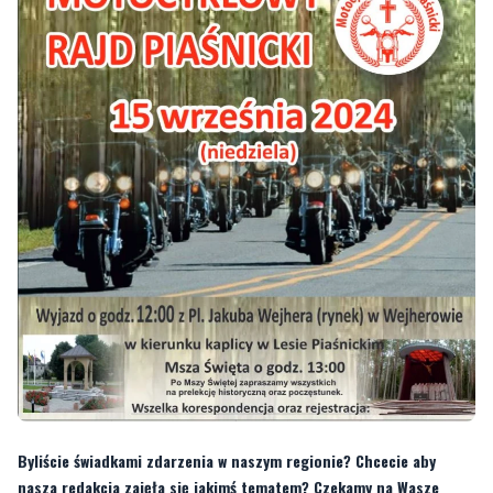
Byliście świadkami zdarzenia w naszym regionie? Chcecie aby
nasza redakcja zajęła się jakimś tematem? Czekamy na Wasze
sygnały i informacje. Można kontaktować się z naszą redakcją za
pośrednictwem
strony facebookowej
i mailowo:
redakcja@nadmorski24.pl
. Dyżurujemy także pod numerem