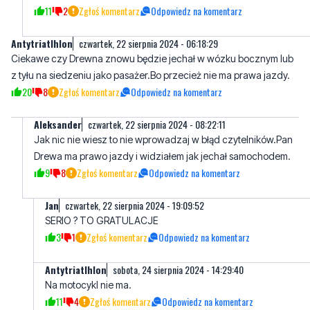
Ciekawe czy Drewna znowu będzie jechał w wózku bocznym lub
z tyłu na siedzeniu jako pasażer.Bo przecież nie ma prawa jazdy.
20
8
Zgłoś komentarz
Odpowiedz na komentarz
Aleksander
czwartek, 22 sierpnia 2024 - 08:22:11
Jak nic nie wiesz to nie wprowadzaj w błąd czytelników.Pan
Drewa ma prawo jazdy i widziałem jak jechał samochodem.
9
8
Zgłoś komentarz
Odpowiedz na komentarz
Jan
czwartek, 22 sierpnia 2024 - 19:09:52
SERIO ? TO GRATULACJE
3
1
Zgłoś komentarz
Odpowiedz na komentarz
Antytriatlhlon
sobota, 24 sierpnia 2024 - 14:29:40
Na motocykl nie ma.
11
4
Zgłoś komentarz
Odpowiedz na komentarz
Aleksander
poniedziałek, 26 sierpnia 2024 - 04:59:38
A może on nie umie jeżdżić na motocyklu?A ja mam prawo 