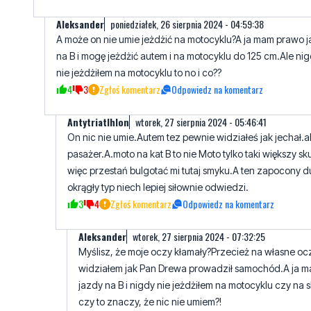
na B i mogę jeżdżić autem i na motocyklu do 125 cm.Ale ni
nie jeżdżiłem na motocyklu to no i co??
4
3
Zgłoś komentarz
Odpowiedz na komentarz
Antytriatlhlon
wtorek, 27 sierpnia 2024 - 05:46:41
On nic nie umie.Autem tez pewnie widziałeś jak jechał.a
pasażer.A.moto na kat B to nie Moto tylko taki większy sk
więc przestań bulgotać mi tutaj smyku.A ten zapocony d
okrągły typ niech lepiej siłownie odwiedzi.
3
4
Zgłoś komentarz
Odpowiedz na komentarz
Aleksander
wtorek, 27 sierpnia 2024 - 07:32:25
Myślisz, że moje oczy kłamały?Przecież na własne oc
widziałem jak Pan Drewa prowadził samochód.A ja 
jazdy na B i nigdy nie jeżdżiłem na motocyklu czy na 
czy to znaczy, że nic nie umiem?!
2
3
Zgłoś komentarz
Odpowiedz na komentarz
veto veto
wtorek, 27 sierpnia 2024 - 21:45:22