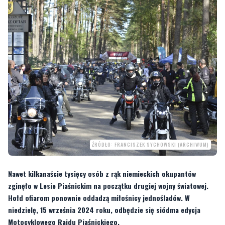
ŹRÓDŁO: FRANCISZEK SYCHOWSKI (ARCHIWUM)
Nawet kilkanaście tysięcy osób z rąk niemieckich okupantów
zginęło w Lesie Piaśnickim na początku drugiej wojny światowej.
Hołd ofiarom ponownie oddadzą miłośnicy jednośladów. W
niedzielę, 15 września 2024 roku, odbędzie się siódma edycja
Motocyklowego Rajdu Piaśnickiego.
Uczestnicy rajdu spotkają się o godz. 12 na placu Jakuba Wejhera. Stamtąd w
samo południe wystartują zwartą kolumną motocyklową w kierunku Lasu
Piaśnickiego. Na miejscu o godz. 13 odprawiona zostanie uroczysta msza święta