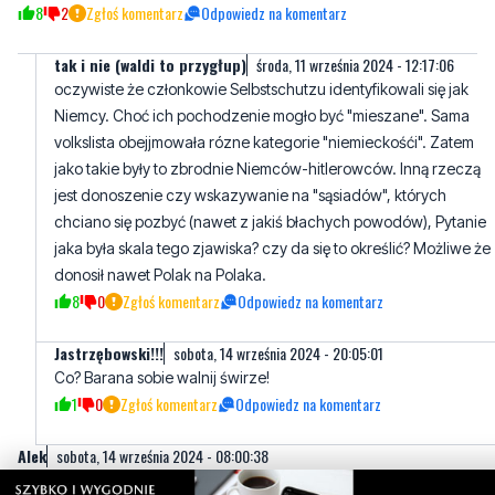
oczywiste że członkowie Selbstschutzu identyfikowali się jak
Niemcy. Choć ich pochodzenie mogło być "mieszane". Sama
volkslista obejjmowała rózne kategorie "niemieckośći". Zatem
jako takie były to zbrodnie Niemców-hitlerowców. Inną rzeczą
jest donoszenie czy wskazywanie na "sąsiadów", których
chciano się pozbyć (nawet z jakiś błachych powodów), Pytanie
jaka była skala tego zjawiska? czy da się to określić? Możliwe że
donosił nawet Polak na Polaka.
8
0
Zgłoś komentarz
Odpowiedz na komentarz
Jastrzębowski!!!
sobota, 14 września 2024 - 20:05:01
Co? Barana sobie walnij świrze!
1
0
Zgłoś komentarz
Odpowiedz na komentarz
AIek
sobota, 14 września 2024 - 08:00:38
Niech jadą. 12 października 2017 w Sejmie rozmawiano o
proteście głodowym lekarzy rezydentów. Podczas debaty jedna z
posłanek opozycji mówiła, że „młodzi lekarze są świetnie
wykształceni, znają języki obce i w każdej chwili mogą wyjechać z