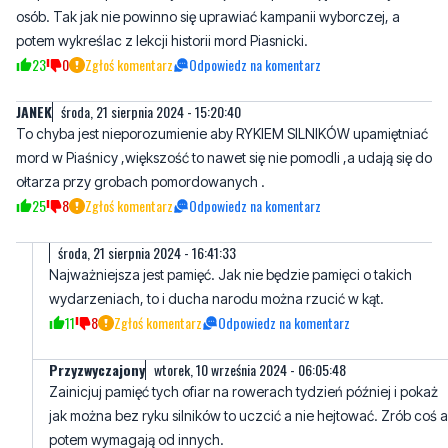
JANEK
środa, 21 sierpnia 2024 - 15:20:40
To chyba jest nieporozumienie aby RYKIEM SILNIKÓW upamiętniać
mord w Piaśnicy ,większość to nawet się nie pomodli ,a udają się do
ołtarza przy grobach pomordowanych .
25
8
Zgłoś komentarz
Odpowiedz na komentarz
środa, 21 sierpnia 2024 - 16:41:33
Najważniejsza jest pamięć. Jak nie będzie pamięci o takich
wydarzeniach, to i ducha narodu można rzucić w kąt.
11
8
Zgłoś komentarz
Odpowiedz na komentarz
Przyzwyczajony
wtorek, 10 września 2024 - 06:05:48
Zainicjuj pamięć tych ofiar na rowerach tydzień później i pokaż
jak można bez ryku silników to uczcić a nie hejtować. Zrób coś a
potem wymagają od innych.
11
2
Zgłoś komentarz
Odpowiedz na komentarz
Antytriatlhlon
czwartek, 22 sierpnia 2024 - 06:18:29