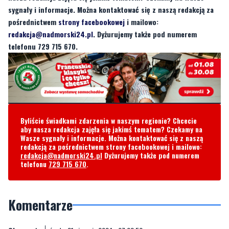
telefonu 729 715 670.
Byliście świadkami zdarzenia w naszym regionie? Chcecie
aby nasza redakcja zajęła się jakimś tematem? Czekamy na
Wasze sygnały i informacje. Można kontaktować się z naszą
redakcją za pośrednictwem strony facebookowej i mailowo:
redakcja@nadmorski24.pl
Dyżurujemy także pod numerem
telefonu
729 715 670
.
Komentarze
Obserwator
środa, 21 sierpnia 2024 - 07:03:56
oby zawsze stosowali się do ograniczeń prędkości i innych
przepisów ,
17
2