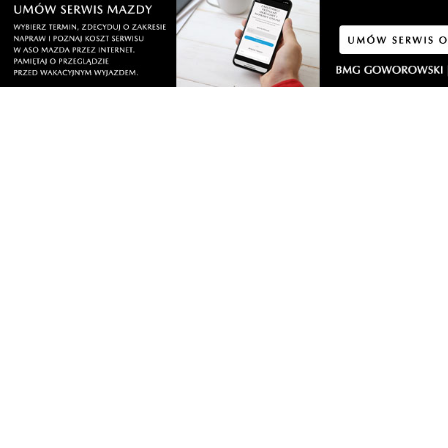
kraju, choć chcieliby pracować w Polsce”. Na te słowa
zareagowała posłanka PiS Józefa Hrynkiewicz, krzycząc „niech
jadą”.
5
1
Zgłoś komentarz
Odpowiedz na komentarz
Politolog
sobota, 14 września 2024 - 08:13:47
Smutne jest to ,że Polacy głosowali na Tuska z niemieckiej rodziny
Lipke. Tusk niemiec Bodnar ukrainiec. Rozmontuję RP. Obudź się
Polsko!
7
9
Zgłoś komentarz
Odpowiedz na komentarz
Hehe
sobota, 14 września 2024 - 18:08:00
Wystarczy, że ty się obudziłeś. Tylko dlaczego teraz?
4
0
Zgłoś komentarz
Odpowiedz na komentarz
A ty idź się lecz
sobota, 14 września 2024 - 20:03:10
Co za dzban haha
4
1
Zgłoś komentarz
Odpowiedz na komentarz