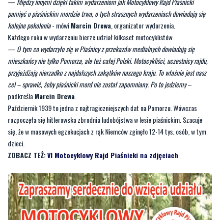
Każdego roku w wydarzeniu bierze udział kilkaset motocyklistów.
—
O tym co wydarzyło się w Piaśnicy z przekazów medialnych dowiadują się
mieszkańcy nie tylko Pomorza, ale też całej Polski. Motocykliści, uczestnicy rajdu,
przyjeżdżają nierzadko z najdalszych zakątków naszego kraju. To właśnie jest nasz
cel – sprawić, żeby piaśnicki mord nie został zapomniany. Po to jedziemy
–
podkreśla
Marcin Drewa
.
Październik 1939 to jedna z najtragiczniejszych dat na Pomorzu. Wówczas
rozpoczęła się hitlerowska zbrodnia ludobójstwa w lesie piaśnickim. Szacuje
się, że w masowych egzekucjach z rąk Niemców zginęło 12-14 tys. osób, w tym
dzieci.
ZOBACZ TEŻ:
VI Motocyklowy Rajd Piaśnicki na zdjęciach