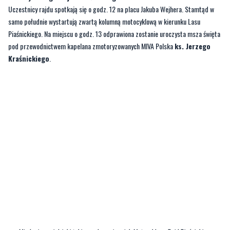
pod przewodnictwem kapelana zmotoryzowanych MIVA Polska
ks. Jerzego
Kraśnickiego
.
—
Między innymi dzięki takim wydarzeniom jak Motocyklowy Rajd Piaśnicki
pamięć o piaśnickim mordzie trwa, o tych strasznych wydarzeniach dowiadują się
kolejne pokolenia
- mówi
Marcin Drewa
, organizator wydarzenia.