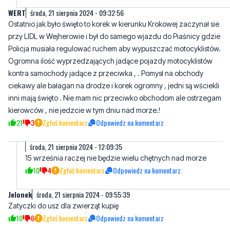
Policja musiała regulować ruchem aby wypuszczać motocyklistów.
Ogromna ilość wyprzedzających jadące pojazdy motocyklistów
kontra samochody jadące z przeciwka , . Pomysł na obchody
ciekawy ale bałagan na drodze i korek ogromny , jedni są wściekli
inni mają święto . Nie mam nic przeciwko obchodom ale ostrzegam
kierowców , nie jedzcie w tym dniu nad morze.!
21
3
Zgłoś komentarz
Odpowiedz na komentarz
środa, 21 sierpnia 2024 - 12:09:35
15 września raczej nie będzie wielu chętnych nad morze
10
4
Zgłoś komentarz
Odpowiedz na komentarz
Jelonek
środa, 21 sierpnia 2024 - 09:55:39
Zatyczki do usz dla zwierząt kupię
10
6
Zgłoś komentarz
Odpowiedz na komentarz
Maria
środa, 21 sierpnia 2024 - 11:20:57
Każdy może sobie świętować.
3
8
Zgłoś komentarz
Odpowiedz na komentarz