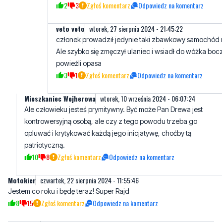
członek prowadził jedynie taki zbawkowy samochód 
Ale szybko się zmęczył ulaniec i wsiadł do wóżka boc
powieźli opasa
3
1
Zgłoś komentarz
Odpowiedz na komentarz
Mieszkaniec Wejherowa
wtorek, 10 września 2024 - 06:07:24
Ale człowieku jesteś prymitywny. Być może Pan Drewa jest
kontrowersyjną osobą, ale czy z tego powodu trzeba go
opluwać i krytykować każdą jego inicjatywę, choćby tą
patriotyczną.
10
8
Zgłoś komentarz
Odpowiedz na komentarz
Motokier
czwartek, 22 sierpnia 2024 - 11:55:46
Jestem co roku i będę teraz! Super Rajd
8
15
Zgłoś komentarz
Odpowiedz na komentarz
Puknij siie
czwartek, 22 sierpnia 2024 - 12:03:21
Motocykliści jadą bo chcą wziąć udział w tym Rajdzie. Tutaj widzę
tylko atak polityczny niedorobow …wal… ich My jedziemy