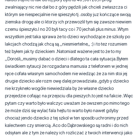
czemu śpieszyło.I no 20 byli tacy co i 70 jechali plus minus .Wtym
wszystkim jest taka sprawa że to dzieci wychodzące ze szkoly po
lakcjach chodzą jak chcą są ,,niesmiertelne,, :) i to tez rozumiem
też byłem jak ty dzieckiem .Natomiast ważene jest to że to my
,,Dorośli,,musimy dabać o dzieci i dlatego ta cała sytuacja.Byłem
świadkiem sytaucji że rozgadana mamusia z telefonem w jednej
ręce cofała własnym samochodem nie wiedząc że za nim stoi jej
drugie dziecko ale rozm owę dalej prowadziała ,gdyb y dziecko
nie krzykneło wogóle niewiedziala by że własne dziecko
przejedzie cofając na przejsciu dla pieszych.to jest na fakcie .Więc
pytam czy warto było walczyc uważam że owszem po mimo tego
że może dziś się wylać fala hejtu to warto było nawet gdyby
chociaż jendo dziecko z tej szkol w ten sposób uchronimy przed
kalectwem czy smiercią .Aco do Dąbrowskiego są radni i do nich
odsyłam ale z tym że nalezy ich rozliczać z twoich interwencji jako
mieszkańca .U mnie odniosło skutek.Powodzenia w walce .
5
0
Zgłoś komentarz
Odpowiedz na komentarz