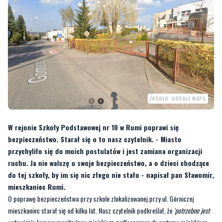
ŹRÓDŁO: GOOGLE MAPS
W rejonie Szkoły Podstawowej nr 10 w Rumi poprawi się
bezpieczeństwo. Starał się o to nasz czytelnik. - Miasto
przychyliło się do moich postulatów i jest zamiana organizacji
ruchu. Ja nie walczę o swoje bezpieczeństwo, a o dzieci chodzące
do tej szkoły, by im się nic złego nie stało - napisał pan Sławomir,
mieszkaniec Rumi.
O poprawę bezpieczeństwa przy szkole zlokalizowanej przy ul. Górniczej
mieszkaniec starał się od kilku lat. Nasz czytelnik podkreślał, że
'potrzebne jest
ustawienie kamery monitoringu miejskiego podłączonego do systemu miejskiego,
przebudowa już istniejącego przejścia dla pieszych, by uniemożliwić kierowcom
znaczne przekraczanie prędkości'
. Ostatecznie dopiął swego.
—
Miasto przychyliło się do moich postulatów i jest zamiana organizacji ruchu oraz