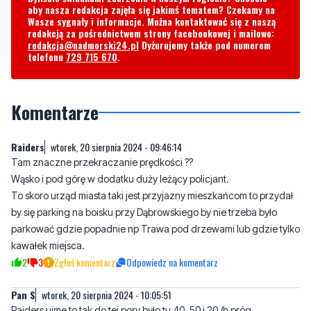
telefonu
729 715 670
.
Komentarze
Raiders
wtorek, 20 sierpnia 2024 - 09:46:14
Tam znaczne przekraczanie prędkości ??
Wąsko i pod górę w dodatku duży leżący policjant.
To skoro urząd miasta taki jest przyjazny mieszkańcom to przydał
by się parking na boisku przy Dąbrowskiego by nie trzeba było
parkować gdzie popadnie np Trawa pod drzewami lub gdzie tylko
kawałek miejsca.
2
3
Zgłoś komentarz
Odpowiedz na komentarz
Pan S
wtorek, 20 sierpnia 2024 - 10:05:51
Raiders ujme to tak do tej pory było tu 40 ,50 i 20 /h próg
zwalniający nic nie dał bo z góry pędzili jak chcieli zwłaszcza ci
którym sie niespecjalnie nie spieszyło tj .osoby juz kończące swoją
ziemska drogę ale ci ktorzy ich przewozlil tym się zawsze niewiem