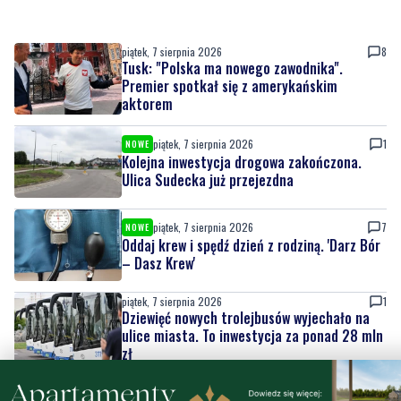
Tusk: "Polska ma nowego zawodnika".
Premier spotkał się z amerykańskim
aktorem
piątek, 7 sierpnia 2026
1
NOWE
Kolejna inwestycja drogowa zakończona.
Ulica Sudecka już przejezdna
piątek, 7 sierpnia 2026
7
NOWE
Oddaj krew i spędź dzień z rodziną. 'Darz Bór
– Dasz Krew'
piątek, 7 sierpnia 2026
1
Dziewięć nowych trolejbusów wyjechało na
ulice miasta. To inwestycja za ponad 28 mln
zł
piątek, 7 sierpnia 2026
3
Pomorska IV liga wraca do gry