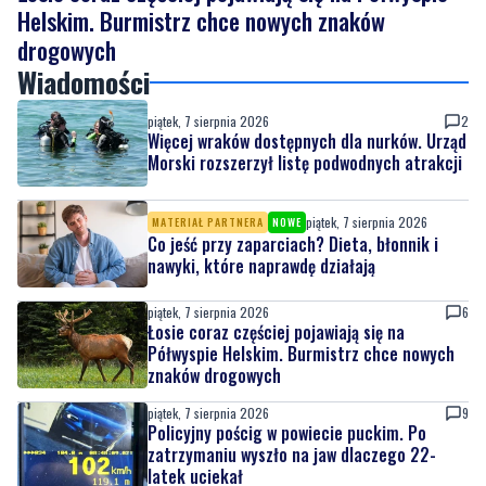
Wiadomości
piątek, 7 sierpnia 2026
2
Więcej wraków dostępnych dla nurków. Urząd
Morski rozszerzył listę podwodnych atrakcji
piątek, 7 sierpnia 2026
MATERIAŁ PARTNERA
NOWE
Co jeść przy zaparciach? Dieta, błonnik i
nawyki, które naprawdę działają
piątek, 7 sierpnia 2026
6
Łosie coraz częściej pojawiają się na
Półwyspie Helskim. Burmistrz chce nowych
znaków drogowych
piątek, 7 sierpnia 2026
9
Policyjny pościg w powiecie puckim. Po
zatrzymaniu wyszło na jaw dlaczego 22-
latek uciekał