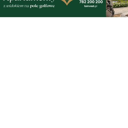
piątek, 7 sierpnia 2026
1
Wikęd poznał rywala w Pucharze Polski. To
zespół z ekstraklasy!