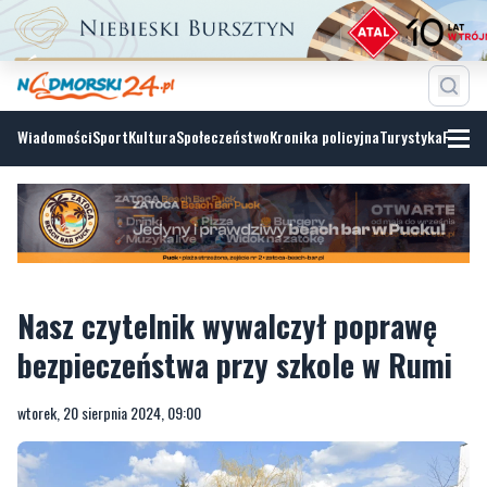
Wiadomości
Sport
Kultura
Społeczeństwo
Kronika policyjna
Turystyka
Fotoga
Nasz czytelnik wywalczył poprawę
bezpieczeństwa przy szkole w Rumi
wtorek, 20 sierpnia 2024, 09:00