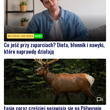
MATERIAŁ PARTNERA
NOWE
Co jeść przy zaparciach? Dieta, błonnik i nawyki,
które naprawdę działają
6
Łosie coraz częściej pojawiają się na Półwyspie
Helskim. Burmistrz chce nowych znaków
drogowych