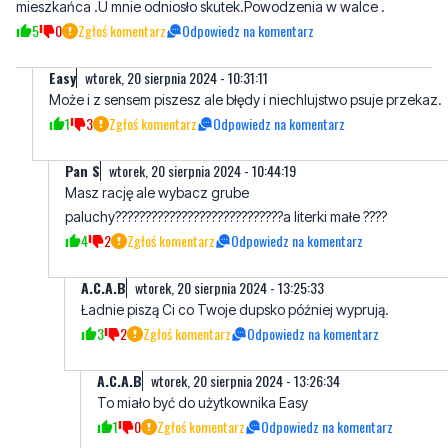
Easy
wtorek, 20 sierpnia 2024 - 10:31:11
Może i z sensem piszesz ale błędy i niechlujstwo psuje przekaz.
1
3
Zgłoś komentarz
Odpowiedz na komentarz
Pan S
wtorek, 20 sierpnia 2024 - 10:44:19
Masz rację ale wybacz grube
paluchy????????????????????????????a literki małe ????
4
2
Zgłoś komentarz
Odpowiedz na komentarz
A.C.A.B
wtorek, 20 sierpnia 2024 - 13:25:33
Ładnie piszą Ci co Twoje dupsko później wyprują.
3
2
Zgłoś komentarz
Odpowiedz na komentarz
A.C.A.B
wtorek, 20 sierpnia 2024 - 13:26:34
To miało być do użytkownika Easy
1
0
Zgłoś komentarz
Odpowiedz na komentarz
natura ormowca
wtorek, 20 sierpnia 2024 - 12:49:58
zawsze wylezie z człowieka, niezależnie od ustroju. Tyma razem
trafiło na Rumie