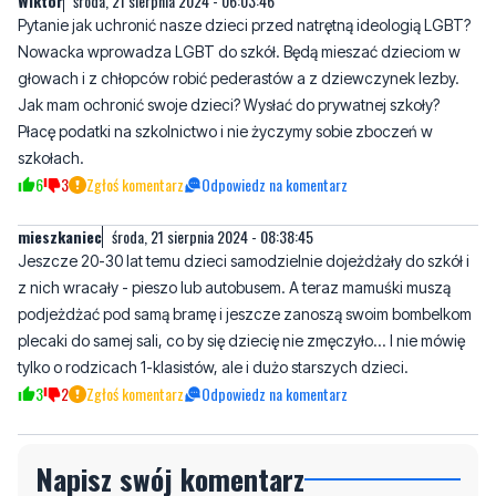
Jak mam ochronić swoje dzieci? Wysłać do prywatnej szkoły?
Płacę podatki na szkolnictwo i nie życzymy sobie zboczeń w
szkołach.
6
3
Zgłoś komentarz
Odpowiedz na komentarz
mieszkaniec
środa, 21 sierpnia 2024 - 08:38:45
Jeszcze 20-30 lat temu dzieci samodzielnie dojeżdżały do szkół i
z nich wracały - pieszo lub autobusem. A teraz mamuśki muszą
podjeżdżać pod samą bramę i jeszcze zanoszą swoim bombelkom
plecaki do samej sali, co by się dziecię nie zmęczyło... I nie mówię
tylko o rodzicach 1-klasistów, ale i dużo starszych dzieci.
3
2
Zgłoś komentarz
Odpowiedz na komentarz
Napisz swój komentarz
Nie hejtuj, pisz kulturalnie i zgodne z prawem
komentarze! Jeśli widzisz niestosowny wpis -