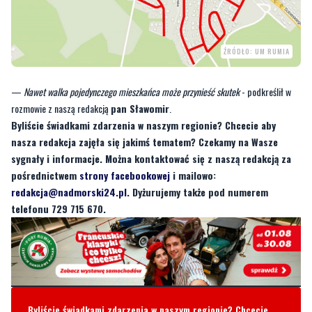
ŹRÓDŁO: UM RUMIA
—
Nawet walka pojedynczego mieszkańca może przynieść skutek
- podkreślił w
rozmowie z naszą redakcją
pan Sławomir
.
Byliście świadkami zdarzenia w naszym regionie? Chcecie aby
nasza redakcja zajęła się jakimś tematem? Czekamy na Wasze
sygnały i informacje. Można kontaktować się z naszą redakcją za
pośrednictwem
strony facebookowej
i mailowo:
redakcja@nadmorski24.pl
. Dyżurujemy także pod numerem
telefonu 729 715 670.
Byliście świadkami zdarzenia w naszym regionie? Chcecie
aby nasza redakcja zajęła się jakimś tematem? Czekamy na
Wasze sygnały i informacje. Można kontaktować się z naszą
redakcją za pośrednictwem strony facebookowej i mailowo:
redakcja@nadmorski24.pl
Dyżurujemy także pod numerem