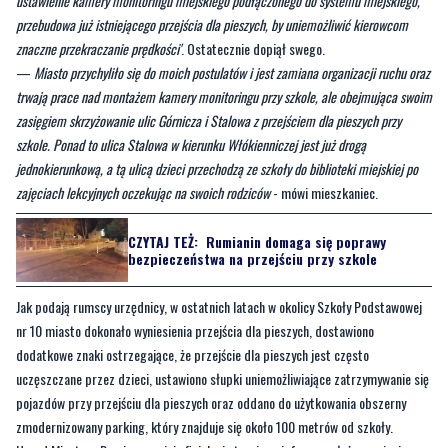
trwają prace nad montażem kamery monitoringu przy szkole, ale obejmująca swoim
zasięgiem skrzyżowanie ulic Górnicza i Stalowa z przejściem dla pieszych przy
szkole. Ponad to ulica Stalowa w kierunku Włókienniczej jest już drogą
jednokierunkową, a tą ulicą dzieci przechodzą ze szkoły do biblioteki miejskiej po
zajęciach lekcyjnych oczekując na swoich rodziców
- mówi mieszkaniec.
CZYTAJ TEŻ:
Rumianin domaga się poprawy
bezpieczeństwa na przejściu przy szkole
Jak podają rumscy urzędnicy, w ostatnich latach w okolicy Szkoły Podstawowej
nr 10 miasto dokonało wyniesienia przejścia dla pieszych, dostawiono
dodatkowe znaki ostrzegające, że przejście dla pieszych jest często
uczęszczane przez dzieci, ustawiono słupki uniemożliwiające zatrzymywanie się
pojazdów przy przejściu dla pieszych oraz oddano do użytkowania obszerny
zmodernizowany parking, który znajduje się około 100 metrów od szkoły.
Urząd Miasta w Rumi na swojej oficjalnej stronie poinformował, że w rejonie
Zagórza, w celu zwiększenia bezpieczeństwa uczestników ruchu drogowego,
wprowadzona została strefa równorzędnych skrzyżowań oraz ograniczonej