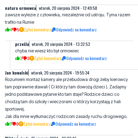
4
5
Zgłoś komentarz
Odpowiedz na komentarz
prześla
wtorek, 20 sierpnia 2024 - 13:32:53
chyba nie wiesz kto był ormowiec
3
3
Zgłoś komentarz
Odpowiedz na komentarz
Jan kowalski
wtorek, 20 sierpnia 2024 - 19:55:34
Rozumiem montaż kamery ale przebudowa drogi żeby kierowcy
tam poprawnie stawali ( Ci którzy tam dowożą dzieci ). Zadajmy
jedno podstawowe pytanie kto tam staje? Rodzice dzieci co
chodzą tam do szkoły i wieczorami ci którzy korzystają z hali
sportowej.
Jak dla mnie wytłumaczyć rodzicom zasady ruchu drogowego.
1
0
Zgłoś komentarz
Odpowiedz na komentarz
Wiktor
środa, 21 sierpnia 2024 - 06:03:46
Pytanie jak uchronić nasze dzieci przed natrętną ideologią LGBT?
Nowacka wprowadza LGBT do szkół. Będą mieszać dzieciom w
głowach i z chłopców robić pederastów a z dziewczynek lezby.