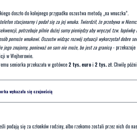
skiego doszło do kolejnego przypadku oszustwa metodą „na wnuczka”.
telefon stacjonarny i podał się za jej wnuka. Twierdził, że przebywa w Niem
ekwencji, potrzebuje pilnie dużej sumy pieniędzy aby wręczyć tzw. łapówkę
osób pomoże wnukowi. Oszustw widząc rozwój sytuacji wykorzystał dobre ser
ie jego znajomy, ponieważ on sam nie może, bo jest za granicą
- przekazuje
cji w Wejherowie.
óremu seniorka przekazała w gotówce
2 tys. euro
i
2 tys. zł
. Chwilę późni
orka wykazała się czujnością
śli podają się za członków rodziny, albo rzekomo zostali przez nich do nas