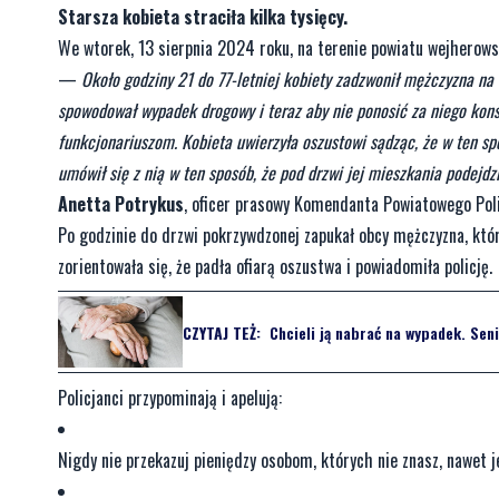
Starsza kobieta straciła kilka tysięcy.
We wtorek, 13 sierpnia 2024 roku, na terenie powiatu wejherow
—
Około godziny 21 do 77-letniej kobiety zadzwonił mężczyzna na 
spowodował wypadek drogowy i teraz aby nie ponosić za niego kons
funkcjonariuszom. Kobieta uwierzyła oszustowi sądząc, że w ten sp
umówił się z nią w ten sposób, że pod drzwi jej mieszkania podejdz
Anetta Potrykus
, oficer prasowy Komendanta Powiatowego Poli
Po godzinie do drzwi pokrzywdzonej zapukał obcy mężczyzna, kt
zorientowała się, że padła ofiarą oszustwa i powiadomiła policję.
CZYTAJ TEŻ:
Chcieli ją nabrać na wypadek. Seni
Policjanci przypominają i apelują:
Nigdy nie przekazuj pieniędzy osobom, których nie znasz, nawet je