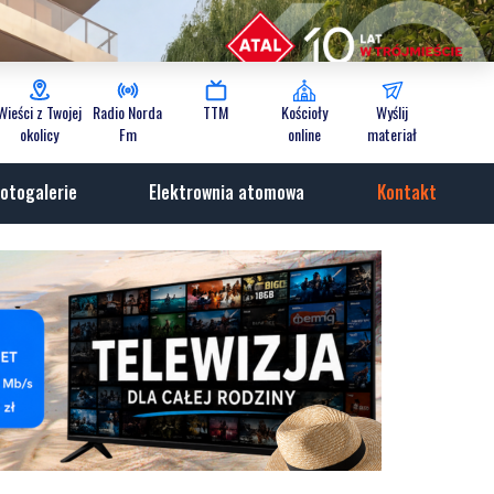
Wieści z Twojej
Radio Norda
TTM
Kościoły
Wyślij
okolicy
Fm
online
materiał
otogalerie
Elektrownia atomowa
Kontakt