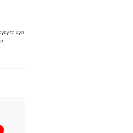
dyby to była
ko