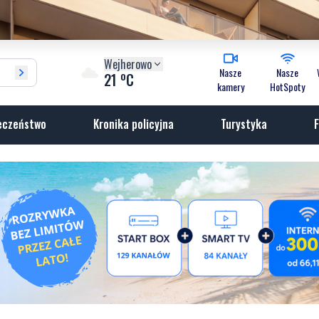
Wejherowo
Nasze
Nasze
o
21
C
kamery
HotSpoty
eczeństwo
Kronika policyjna
Turystyka
F