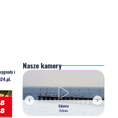
Nasze kamery
sygnały i
24.pl
.
Gdynia
Orłowo