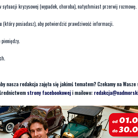
a w sytuacji kryzysowej (wypadek, choroba), natychmiast przerwij rozmowę.
u (który posiadasz), aby potwierdzić prawdziwość informacji.
 pieniędzy.
ch.
aby nasza redakcja zajęła się jakimś tematem? Czekamy na Wasze 
pośrednictwem
strony facebookowej
i mailowo:
redakcja@nadmorski