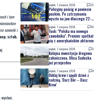
nowych znaków drogowych
piątek, 7 sierpnia 2026
22
Policyjny pościg w powiecie
puckim. Po zatrzymaniu
czech i tam
wyszło na jaw dlaczego 22-
latek uciekał
 niemieckim
piątek, 7 sierpnia 2026
14
ce seniorki i
Tusk: "Polska ma nowego
zawodnika". Premier spotkał
asp. sztab.
się z amerykańskim aktorem
piątek, 7 sierpnia 2026
3
ej
Kolejna inwestycja drogowa
zakończona. Ulica Sudecka
już przejezdna
piątek, 7 sierpnia 2026
9
Oddaj krew i spędź dzień z
rodziną. 'Darz Bór – Dasz
Krew'
 wysłani.