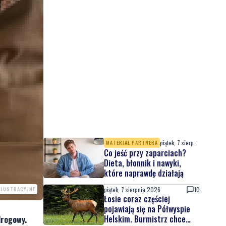
piątek, 7 sierpnia 2026
MATERIAŁ PARTNERA
Co jeść przy zaparciach?
Dieta, błonnik i nawyki,
które naprawdę działają
piątek, 7 sierpnia 2026
10
 ILUSTRACYJNE
Łosie coraz częściej
pojawiają się na Półwyspie
Helskim. Burmistrz chce
drogowy.