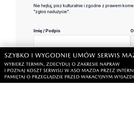
Nie hejtuj, pisz kulturalnie i zgodne z prawem komen
"zgłoś nadużycie".
Imię / Podpis
O
Wiadomość
Klikając "dodaj komentarz", akceptujesz regulamin 