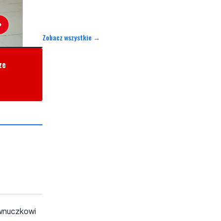
Zobacz wszystkie →
ze
 wnuczkowi