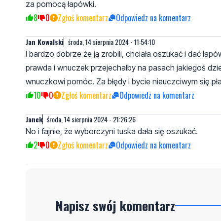
za pomocą łapówki.
8
0
Zgłoś komentarz
Odpowiedz na komentarz
Jan Kowalski
środa, 14 sierpnia 2024 - 11:54:10
I bardzo dobrze że ją zrobili, chciała oszukać i dać łap
prawda i wnuczek przejechałby na pasach jakiegoś dzie
wnuczkowi pomóc. Za błędy i bycie nieuczciwym się pła
10
0
Zgłoś komentarz
Odpowiedz na komentarz
Janek
środa, 14 sierpnia 2024 - 21:26:26
No i fajnie, że wyborczyni tuska dała się oszukać.
2
0
Zgłoś komentarz
Odpowiedz na komentarz
Napisz swój komentarz