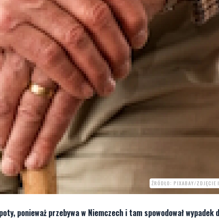
ŹRÓDŁO: PIXABAY/ZDJĘCIE
łopoty, ponieważ przebywa w Niemczech i tam spowodował wypadek 