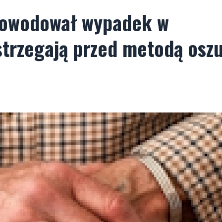
powodował wypadek w
strzegają przed metodą osz