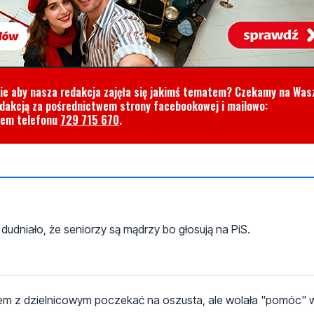
cie aby nasza redakcja zajęła się jakimś tematem? Czekamy na Was
edakcją za pośrednictwem strony facebookowej i mailowo:
rem telefonu
729 715 670
.
dudniało, że seniorzy są mądrzy bo głosują na PiS.
razem z dzielnicowym poczekać na oszusta, ale wolała "pomóc"