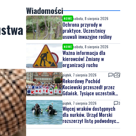
Wiadomości
sobota, 8 sierpnia 2026
NOWE
ustwa
Ochrona przyrody w
praktyce. Uczestnicy
usuwali inwazyjne rośliny
sobota, 8 sierpnia 2026
NOWE
Ważna informacja dla
kierowców! Zmiany w
organizacji ruchu
piątek, 7 sierpnia 2026
1
Rekordowy Pochód
Kociewski przeszedł przez
Gdańsk. Tysiące uczestników
na jubileuszowej edycji
piątek, 7 sierpnia 2026
3
Więcej wraków dostępnych
dla nurków. Urząd Morski
rozszerzył listę podwodnych
atrakcji