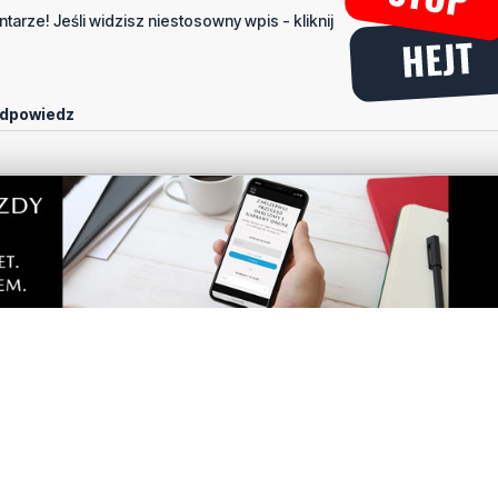
tarze! Jeśli widzisz niestosowny wpis - kliknij
dpowiedz
portalu
Dodaj komentarz