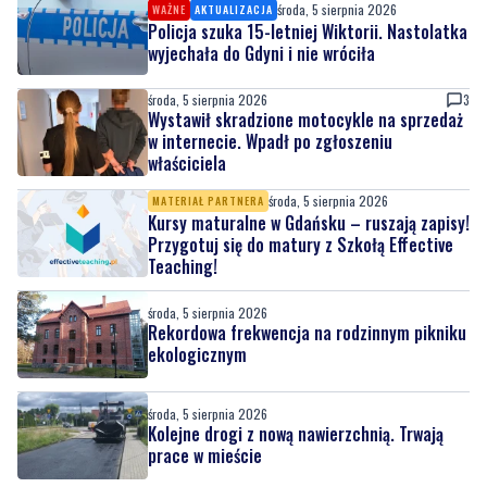
środa, 5 sierpnia 2026
WAŻNE
AKTUALIZACJA
Policja szuka 15-letniej Wiktorii. Nastolatka
wyjechała do Gdyni i nie wróciła
środa, 5 sierpnia 2026
3
Wystawił skradzione motocykle na sprzedaż
w internecie. Wpadł po zgłoszeniu
właściciela
środa, 5 sierpnia 2026
MATERIAŁ PARTNERA
Kursy maturalne w Gdańsku – ruszają zapisy!
Przygotuj się do matury z Szkołą Effective
Teaching!
środa, 5 sierpnia 2026
Rekordowa frekwencja na rodzinnym pikniku
ekologicznym
środa, 5 sierpnia 2026
Kolejne drogi z nową nawierzchnią. Trwają
prace w mieście