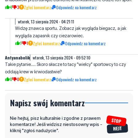
4
3
Zgłoś komentarz
Odpowiedz na komentarz
wtorek, 13 sierpnia 2024 - 04:21:11
Widzę znawca sportu. Zobacz jak wygląda biegacz, a jak
wygląda zapasnik czy ciezarowiec.
1
1
Zgłoś komentarz
Odpowiedz na komentarz
Antyanabolik
wtorek, 13 sierpnia 2024 - 09:52:10
Takie pytanie.... Skoro siłacze to tacy "wielcy" sportowcy to czy
oddają krew w krwiodastwie?
0
0
Zgłoś komentarz
Odpowiedz na komentarz
Napisz swój komentarz
Nie hejtuj, pisz kulturalnie i zgodne z prawem
komentarze! Jeśli widzisz niestosowny wpis -
kliknij "zgłoś nadużycie".