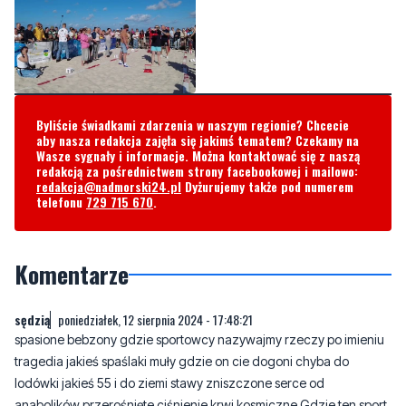
Byliście świadkami zdarzenia w naszym regionie? Chcecie
aby nasza redakcja zajęła się jakimś tematem? Czekamy na
Wasze sygnały i informacje. Można kontaktować się z naszą
redakcją za pośrednictwem strony facebookowej i mailowo:
redakcja@nadmorski24.pl
Dyżurujemy także pod numerem
telefonu
729 715 670
.
Komentarze
sędzią
poniedziałek, 12 sierpnia 2024 - 17:48:21
spasione bebzony gdzie sportowcy nazywajmy rzeczy po imieniu
tragedia jakieś spaślaki muły gdzie on cie dogoni chyba do
lodówki jakieś 55 i do ziemi stawy zniszczone serce od
anabolików przerośnięte ciśnienie krwi kosmiczne Gdzie ten sport