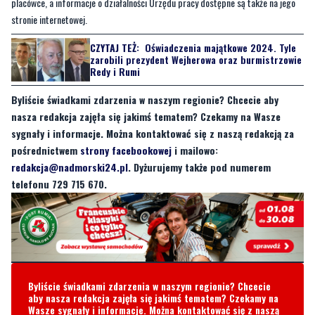
placówce, a informacje o działalności Urzędu pracy dostępne są także na jego
stronie internetowej.
CZYTAJ TEŻ:
Oświadczenia majątkowe 2024. Tyle
zarobili prezydent Wejherowa oraz burmistrzowie
Redy i Rumi
Byliście świadkami zdarzenia w naszym regionie? Chcecie aby
nasza redakcja zajęła się jakimś tematem? Czekamy na Wasze
sygnały i informacje. Można kontaktować się z naszą redakcją za
pośrednictwem
strony facebookowej
i mailowo:
redakcja@nadmorski24.pl
. Dyżurujemy także pod numerem
telefonu 729 715 670.
Byliście świadkami zdarzenia w naszym regionie? Chcecie
aby nasza redakcja zajęła się jakimś tematem? Czekamy na
Wasze sygnały i informacje. Można kontaktować się z naszą