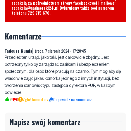
redakcją za pośrednictwem strony facebookowej i mailowo:
redakcja@nadmorski24.pl
Dyżurujemy także pod numerem
telefonu
729 715 670
.
Komentarze
Tadeusz Rumia
środa, 7 sierpnia 2024 - 17:20:45
Przecież ten urząd, jako taki, jest całkowicie zbędny. Jest
potrzebny tylko by zarządzać zasiłkami i ubezpieczeniem
społecznym, dla osób które pracują na czarno. Tym mogłaby się
właściwie zająć jakaś komórka jednego z innych instytucji, bez
tworzenia stanowisk typu zastępca dyrektora PUP, w każdym
powiecie.
2
0
Zgłoś komentarz
Odpowiedz na komentarz
Napisz swój komentarz