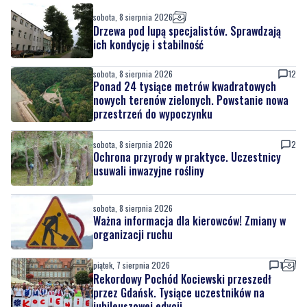
sobota, 8 sierpnia 2026
Drzewa pod lupą specjalistów. Sprawdzają
ich kondycję i stabilność
sobota, 8 sierpnia 2026
12
Ponad 24 tysiące metrów kwadratowych
nowych terenów zielonych. Powstanie nowa
przestrzeń do wypoczynku
sobota, 8 sierpnia 2026
2
Ochrona przyrody w praktyce. Uczestnicy
usuwali inwazyjne rośliny
sobota, 8 sierpnia 2026
Ważna informacja dla kierowców! Zmiany w
organizacji ruchu
piątek, 7 sierpnia 2026
1
Rekordowy Pochód Kociewski przeszedł
przez Gdańsk. Tysiące uczestników na
jubileuszowej edycji