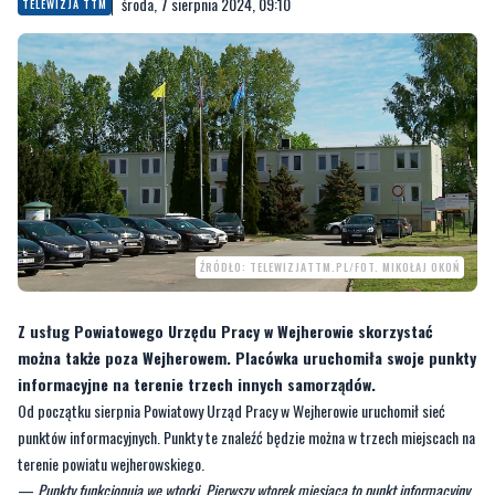
środa, 7 sierpnia 2024, 09:10
TELEWIZJA TTM
ŹRÓDŁO: TELEWIZJATTM.PL/FOT. MIKOŁAJ OKOŃ
Z usług Powiatowego Urzędu Pracy w Wejherowie skorzystać
można także poza Wejherowem. Placówka uruchomiła swoje punkty
informacyjne na terenie trzech innych samorządów.
Od początku sierpnia Powiatowy Urząd Pracy w Wejherowie uruchomił sieć
punktów informacyjnych. Punkty te znaleźć będzie można w trzech miejscach na
terenie powiatu wejherowskiego.
—
Punkty funkcjonują we wtorki. Pierwszy wtorek miesiąca to punkt informacyjny