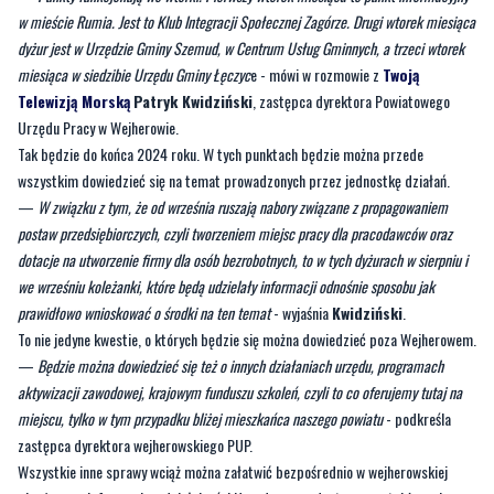
w mieście Rumia. Jest to Klub Integracji Społecznej Zagórze. Drugi wtorek miesiąca
dyżur jest w Urzędzie Gminy Szemud, w Centrum Usług Gminnych, a trzeci wtorek
miesiąca w siedzibie Urzędu Gminy Łęczyc
e - mówi w rozmowie z
Twoją
Telewizją Morską
Patryk Kwidziński
, zastępca dyrektora Powiatowego
Urzędu Pracy w Wejherowie.
Tak będzie do końca 2024 roku. W tych punktach będzie można przede
wszystkim dowiedzieć się na temat prowadzonych przez jednostkę działań.
—
W związku z tym, że od września ruszają nabory związane z propagowaniem
postaw przedsiębiorczych, czyli tworzeniem miejsc pracy dla pracodawców oraz
dotacje na utworzenie firmy dla osób bezrobotnych, to w tych dyżurach w sierpniu i
we wrześniu koleżanki, które będą udzielały informacji odnośnie sposobu jak
prawidłowo wnioskować o środki na ten temat
- wyjaśnia
Kwidziński
.
To nie jedyne kwestie, o których będzie się można dowiedzieć poza Wejherowem.
—
Będzie można dowiedzieć się też o innych działaniach urzędu, programach
aktywizacji zawodowej, krajowym funduszu szkoleń, czyli to co oferujemy tutaj na
miejscu, tylko w tym przypadku bliżej mieszkańca naszego powiatu
- podkreśla
zastępca dyrektora wejherowskiego PUP.
Wszystkie inne sprawy wciąż można załatwić bezpośrednio w wejherowskiej