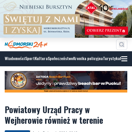
Wiadomości
Sport
Kultura
Społeczeństwo
Kronika policyjna
Turystyka
Fotoga
Powiatowy Urząd Pracy w
Wejherowie również w terenie