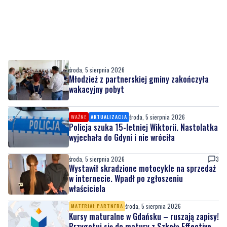
środa, 5 sierpnia 2026
Młodzież z partnerskiej gminy zakończyła
wakacyjny pobyt
środa, 5 sierpnia 2026
WAŻNE
AKTUALIZACJA
Policja szuka 15-letniej Wiktorii. Nastolatka
wyjechała do Gdyni i nie wróciła
środa, 5 sierpnia 2026
3
Wystawił skradzione motocykle na sprzedaż
w internecie. Wpadł po zgłoszeniu
właściciela
środa, 5 sierpnia 2026
MATERIAŁ PARTNERA
Kursy maturalne w Gdańsku – ruszają zapisy!
Przygotuj się do matury z Szkołą Effective