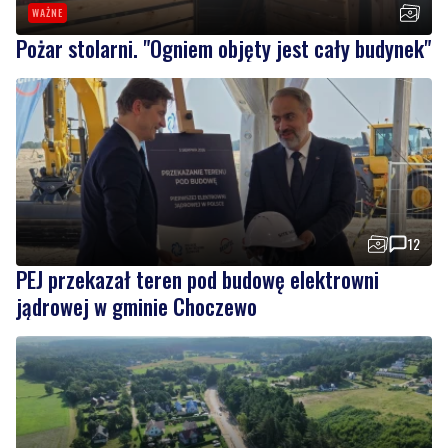
WAŻNE
Pożar stolarni. "Ogniem objęty jest cały budynek"
12
PEJ przekazał teren pod budowę elektrowni
jądrowej w gminie Choczewo