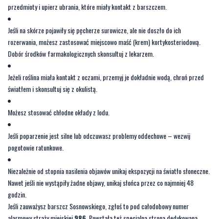
przedmioty i upierz ubrania, które miały kontakt z barszczem.
Jeśli na skórze pojawiły się pęcherze surowicze, ale nie doszło do ich
rozerwania, możesz zastosować miejscowo maść (krem) kortykosteriodową.
Dobór środków farmakologicznych skonsultuj z lekarzem.
Jeżeli roślina miała kontakt z oczami, przemyj je dokładnie wodą, chroń przed
światłem i skonsultuj się z okulistą.
Możesz stosować chłodne okłady z lodu.
Jeśli poparzenie jest silne lub odczuwasz problemy oddechowe – wezwij
pogotowie ratunkowe.
Niezależnie od stopnia nasilenia objawów unikaj ekspozycji na światło słoneczne.
Nawet jeśli nie wystąpiły żadne objawy, unikaj słońca przez co najmniej 48
godzin.
Jeśli zauważysz barszcz Sosnowskiego, zgłoś to pod całodobowy numer
alarmowy straży miejskiej
986
. Powstała też specjalna strona dedykowana