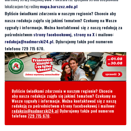
lokalizacjom tej rośliny
mapa.barszcz.edu.pl
Byliście świadkami zdarzenia w naszym regionie? Chcecie aby
nasza redakcja zajęła się jakimś tematem? Czekamy na Wasze
sygnały i informacje. Można kontaktować się z naszą redakcją za
pośrednictwem
strony facebookowej
,
strony na X
i mailowo:
redakcja@nadmorski24.pl
. Dyżurujemy także pod numerem
telefonu 729 715 670.
Byliście świadkami zdarzenia w naszym regionie? Chcecie
aby nasza redakcja zajęła się jakimś tematem? Czekamy na
Wasze sygnały i informacje. Można kontaktować się z naszą
redakcją za pośrednictwem strony facebookowej i mailowo:
redakcja@nadmorski24.pl
Dyżurujemy także pod numerem
telefonu
729 715 670
.