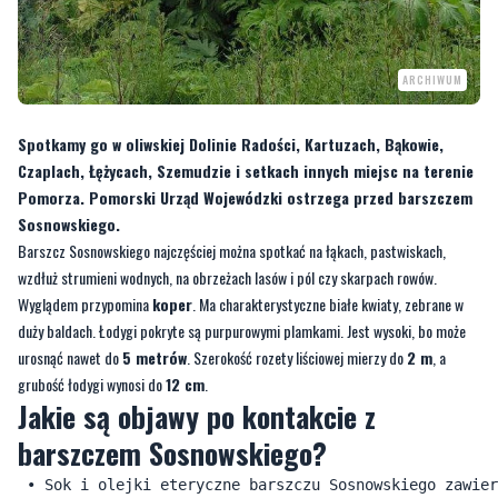
ARCHIWUM
Spotkamy go w oliwskiej Dolinie Radości, Kartuzach, Bąkowie,
Czaplach, Łężycach, Szemudzie i setkach innych miejsc na terenie
Pomorza. Pomorski Urząd Wojewódzki ostrzega przed barszczem
Sosnowskiego.
Barszcz Sosnowskiego najczęściej można spotkać na łąkach, pastwiskach,
wzdłuż strumieni wodnych, na obrzeżach lasów i pól czy skarpach rowów.
Wyglądem przypomina
koper
. Ma charakterystyczne białe kwiaty, zebrane w
duży baldach. Łodygi pokryte są purpurowymi plamkami. Jest wysoki, bo może
urosnąć nawet do
5 metrów
. Szerokość rozety liściowej mierzy do
2 m
, a
grubość łodygi wynosi do
12 cm
.
Jakie są objawy po kontakcie z
barszczem Sosnowskiego?