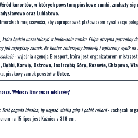
Wśród kurortów, w których powstaną piaskowe zamki, znalazły się
Władysławowo oraz Lubiatowo.
dmorskich miejscowości, aby zaproponować plażowiczom rywalizacje pole
, która będzie uczestniczyć w budowaniu zamku. Ekipa otrzyma potrzebny d
ny jak najwyższy zamek. Na koniec zmierzymy budowlę i wpiszemy wynik na l
ysokość
- wyjaśnia agencja Blersport, która jest organizatorem mistrzost
, Dębki, Karwię, Ostrowo, Jastrzębią Górę, Rozewie, Chłapowo, Wł
roku, piaskowy zamek powstał w
Ustce
.
orze. 'Wyhaczyliśmy super miejscówę'
 Dziś pogoda idealna, by usypać wielką górę i pobić rekord
- zachęcali orga
erem na 15 lipca jest Kuźnica z
318
cm.