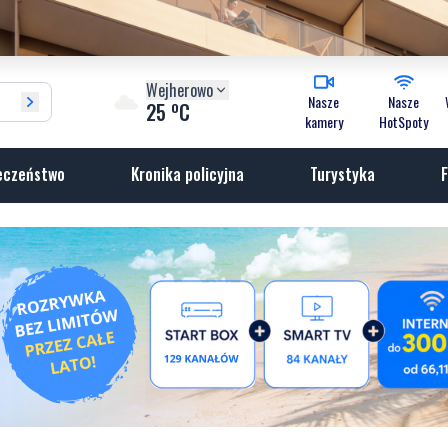
Wejherowo
Nasze
Nasze
o
25
C
kamery
HotSpoty
eczeństwo
Kronika policyjna
Turystyka
F