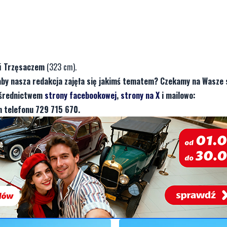
i
Trzęsaczem
(323 cm).
aby nasza redakcja zajęła się jakimś tematem? Czekamy na Wasze 
pośrednictwem
strony facebookowej
,
strony na X
i mailowo:
 telefonu 729 715 670.