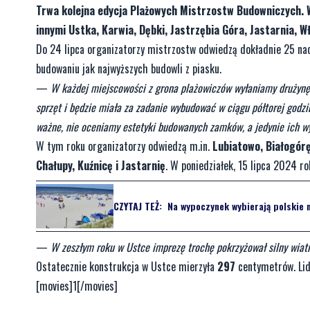
Trwa kolejna edycja Plażowych Mistrzostw Budowniczych. 
innymi Ustka, Karwia, Dębki, Jastrzębia Góra, Jastarnia, 
Do 24 lipca organizatorzy mistrzostw odwiedzą dokładnie 25 na
budowaniu jak najwyższych budowli z piasku.
—
W każdej miejscowości z grona plażowiczów wyłaniamy drużynę
sprzęt i będzie miała za zadanie wybudować w ciągu półtorej godzi
ważne, nie oceniamy estetyki budowanych zamków, a jedynie ich w
W tym roku organizatorzy odwiedzą m.in.
Lubiatowo, Białogórę
Chałupy, Kuźnicę i Jastarnię
. W poniedziałek, 15 lipca 2024 
CZYTAJ TEŻ:
Na wypoczynek wybierają polskie m
—
W zeszłym roku w Ustce imprezę trochę pokrzyżował silny wiatr.
Ostatecznie konstrukcja w Ustce mierzyła
297
centymetrów. Lid
[movies]1[/movies]