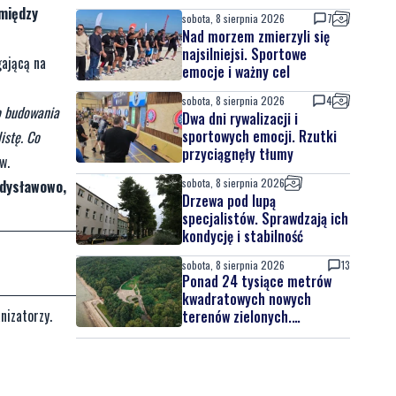
 między
sobota, 8 sierpnia 2026
7
Nad morzem zmierzyli się
najsilniejsi. Sportowe
gającą na
emocje i ważny cel
sobota, 8 sierpnia 2026
4
o budowania
Dwa dni rywalizacji i
sportowych emocji. Rzutki
istę. Co
przyciągnęły tłumy
w.
sobota, 8 sierpnia 2026
adysławowo,
Drzewa pod lupą
specjalistów. Sprawdzają ich
kondycję i stabilność
sobota, 8 sierpnia 2026
13
Ponad 24 tysiące metrów
kwadratowych nowych
nizatorzy.
terenów zielonych.
Powstanie nowa przestrzeń
do wypoczynku