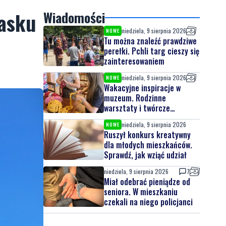
iasku
Wiadomości
niedziela, 9 sierpnia 2026
NOWE
Tu można znaleźć prawdziwe
perełki. Pchli targ cieszy się
zainteresowaniem
niedziela, 9 sierpnia 2026
NOWE
Wakacyjne inspiracje w
muzeum. Rodzinne
warsztaty i twórcze
spotkania
niedziela, 9 sierpnia 2026
NOWE
Ruszył konkurs kreatywny
dla młodych mieszkańców.
Sprawdź, jak wziąć udział
niedziela, 9 sierpnia 2026
7
Miał odebrać pieniądze od
seniora. W mieszkaniu
czekali na niego policjanci