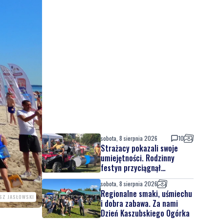
sobota, 8 sierpnia 2026
10
Strażacy pokazali swoje
umiejętności. Rodzinny
festyn przyciągnął
mieszkańców oraz gości
sobota, 8 sierpnia 2026
Regionalne smaki, uśmiechu
SZ JASŁOWSKI
i dobra zabawa. Za nami
Dzień Kaszubskiego Ogórka