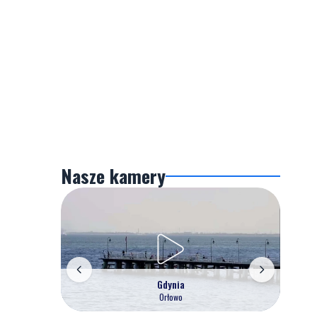
Nasze kamery
Gdynia
Orłowo