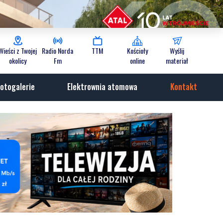
Wieści z Twojej
Radio Norda
TTM
Kościoły
Wyślij
okolicy
Fm
online
materiał
otogalerie
Elektrownia atomowa
Kontakt