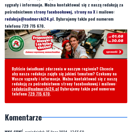
sygnały i informacje. Można kontaktować się z naszą redakcją za
pośrednictwem
strony facebookowej
,
strony na X
i mailowo:
redakcja@nadmorski24.pl
. Dyżurujemy także pod numerem
telefonu 729 715 670.
Byliście świadkami zdarzenia w naszym regionie? Chcecie
aby nasza redakcja zajęła się jakimś tematem? Czekamy na
Wasze sygnały i informacje. Można kontaktować się z naszą
redakcją za pośrednictwem strony facebookowej i mailowo:
redakcja@nadmorski24.pl
Dyżurujemy także pod numerem
telefonu
729 715 670
.
Komentarze
WKS GRYF
poniedziałek, 15 lipca 2024 - 17:55:59