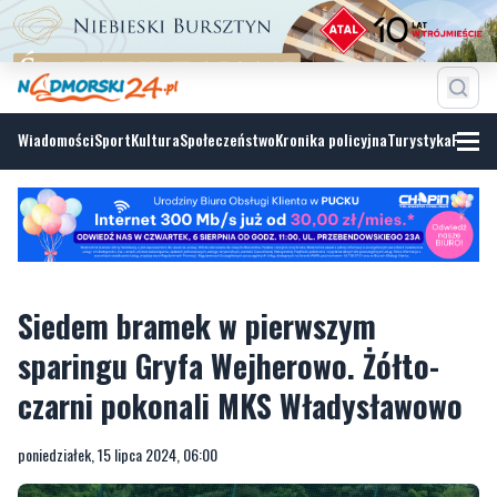
Wiadomości
Sport
Kultura
Społeczeństwo
Kronika policyjna
Turystyka
Fotoga
Siedem bramek w pierwszym
sparingu Gryfa Wejherowo. Żółto-
czarni pokonali MKS Władysławowo
poniedziałek, 15 lipca 2024, 06:00