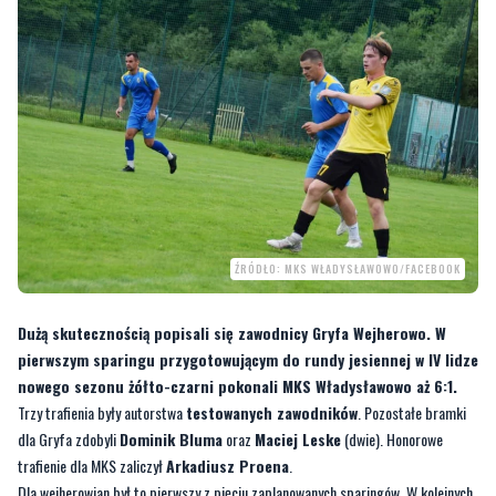
ŹRÓDŁO: MKS WŁADYSŁAWOWO/FACEBOOK
Dużą skutecznością popisali się zawodnicy Gryfa Wejherowo. W
pierwszym sparingu przygotowującym do rundy jesiennej w IV lidze
nowego sezonu żółto-czarni pokonali MKS Władysławowo aż 6:1.
Trzy trafienia były autorstwa
testowanych zawodników
. Pozostałe bramki
dla Gryfa zdobyli
Dominik Bluma
oraz
Maciej Leske
(dwie). Honorowe
trafienie dla MKS zaliczył
Arkadiusz Proena
.
Dla wejherowian był to pierwszy z pięciu zaplanowanych sparingów. W kolejnych