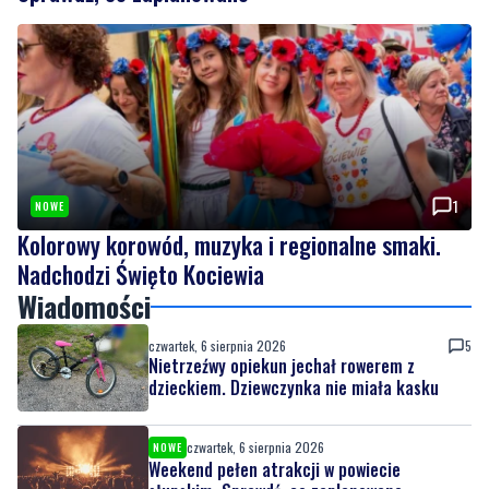
1
NOWE
Kolorowy korowód, muzyka i regionalne smaki.
Nadchodzi Święto Kociewia
Wiadomości
czwartek, 6 sierpnia 2026
5
Nietrzeźwy opiekun jechał rowerem z
dzieckiem. Dziewczynka nie miała kasku
czwartek, 6 sierpnia 2026
NOWE
Weekend pełen atrakcji w powiecie