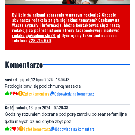
Byliście świadkami zdarzenia w naszym regionie? Chcecie
aby nasza redakcja zajęła się jakimś tematem? Czekamy na
Wasze sygnały i informacje. Można kontaktować się z naszą
redakcją za pośrednictwem strony facebookowej i mailowo:
redakcja@nadmorski24.pl
Dyżurujemy także pod numerem
telefonu
729 715 670
.
Komentarze
sasiad
piątek, 12 lipca 2024 - 16:04:13
Patologia bawi się pod chmurką masakra
1
5
Zgłoś komentarz
Odpowiedz na komentarz
Gość
sobota, 13 lipca 2024 - 07:20:38
Godziny rozumiem dobrane pod porę zmroku bo seanse familijne
tj.dla małych dzieci chyba zbyt poz
2
0
Zgłoś komentarz
Odpowiedz na komentarz