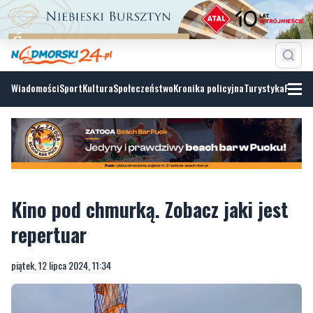
Wiadomości
Sport
Kultura
Społeczeństwo
Kronika policyjna
Turystyka
Fotoga
Kino pod chmurką. Zobacz jaki jest
repertuar
piątek, 12 lipca 2024, 11:34