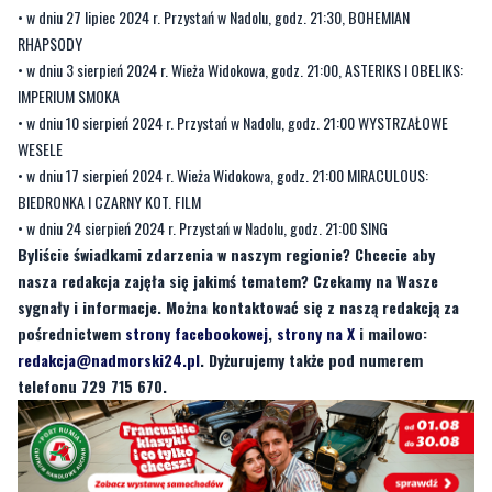
• w dniu 27 lipiec 2024 r. Przystań w Nadolu, godz. 21:30, BOHEMIAN
RHAPSODY
• w dniu 3 sierpień 2024 r. Wieża Widokowa, godz. 21:00, ASTERIKS I OBELIKS:
IMPERIUM SMOKA
• w dniu 10 sierpień 2024 r. Przystań w Nadolu, godz. 21:00 WYSTRZAŁOWE
WESELE
• w dniu 17 sierpień 2024 r. Wieża Widokowa, godz. 21:00 MIRACULOUS:
BIEDRONKA I CZARNY KOT. FILM
• w dniu 24 sierpień 2024 r. Przystań w Nadolu, godz. 21:00 SING
Byliście świadkami zdarzenia w naszym regionie? Chcecie aby
nasza redakcja zajęła się jakimś tematem? Czekamy na Wasze
sygnały i informacje. Można kontaktować się z naszą redakcją za
pośrednictwem
strony facebookowej
,
strony na X
i mailowo:
redakcja@nadmorski24.pl
. Dyżurujemy także pod numerem
telefonu 729 715 670.