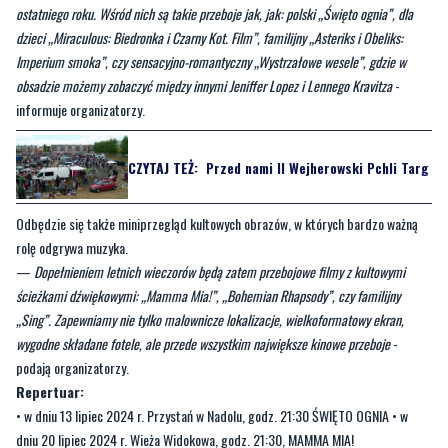
ostatniego roku. Wśród nich są takie przeboje jak, jak: polski „Święto ognia”, dla
dzieci „Miraculous: Biedronka i Czarny Kot. Film”, familijny „Asteriks i Obeliks:
Imperium smoka”, czy sensacyjno-romantyczny „Wystrzałowe wesele”, gdzie w
obsadzie możemy zobaczyć między innymi Jeniffer Lopez i Lennego Kravitza
-
informuje organizatorzy.
CZYTAJ TEŻ:
Przed nami II Wejherowski Pchli Targ
Odbędzie się także miniprzegląd kultowych obrazów, w których bardzo ważną
rolę odgrywa muzyka.
—
Dopełnieniem letnich wieczorów będą zatem przebojowe filmy z kultowymi
ścieżkami dźwiękowymi: „Mamma Mia!”, „Bohemian Rhapsody”, czy familijny
„Sing”. Zapewniamy nie tylko malownicze lokalizacje, wielkoformatowy ekran,
wygodne składane fotele, ale przede wszystkim największe kinowe przeboje
-
podają organizatorzy.
Repertuar:
• w dniu 13 lipiec 2024 r. Przystań w Nadolu, godz. 21:30 ŚWIĘTO OGNIA • w
dniu 20 lipiec 2024 r. Wieża Widokowa, godz. 21:30, MAMMA MIA!