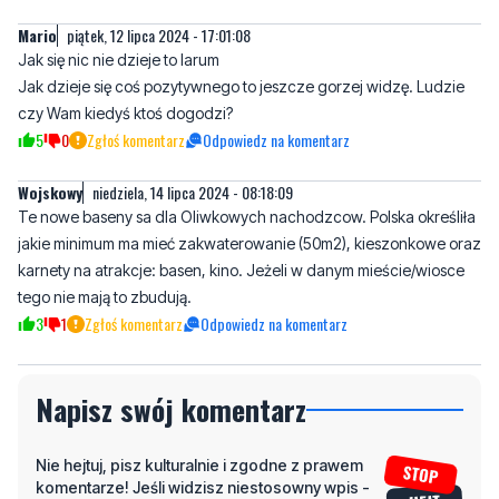
Jak dzieje się coś pozytywnego to jeszcze gorzej widzę. Ludzie
czy Wam kiedyś ktoś dogodzi?
5
0
Zgłoś komentarz
Odpowiedz na komentarz
Wojskowy
niedziela, 14 lipca 2024 - 08:18:09
Te nowe baseny sa dla Oliwkowych nachodzcow. Polska określiła
jakie minimum ma mieć zakwaterowanie (50m2), kieszonkowe oraz
karnety na atrakcje: basen, kino. Jeżeli w danym mieście/wiosce
tego nie mają to zbudują.
3
1
Zgłoś komentarz
Odpowiedz na komentarz
Napisz swój komentarz
Nie hejtuj, pisz kulturalnie i zgodne z prawem
komentarze! Jeśli widzisz niestosowny wpis -
kliknij "zgłoś nadużycie".
Imię / Podpis