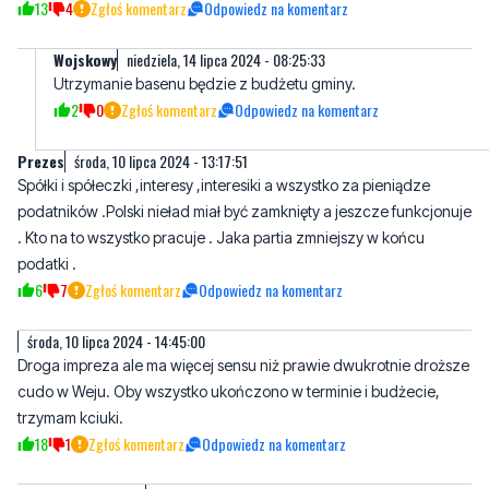
Utrzymanie basenu będzie z budżetu gminy.
2
0
Zgłoś komentarz
Odpowiedz na komentarz
Prezes
środa, 10 lipca 2024 - 13:17:51
Spółki i spółeczki ,interesy ,interesiki a wszystko za pieniądze
podatników .Polski nieład miał być zamknięty a jeszcze funkcjonuje
. Kto na to wszystko pracuje . Jaka partia zmniejszy w końcu
podatki .
6
7
Zgłoś komentarz
Odpowiedz na komentarz
środa, 10 lipca 2024 - 14:45:00
Droga impreza ale ma więcej sensu niż prawie dwukrotnie droższe
cudo w Weju. Oby wszystko ukończono w terminie i budżecie,
trzymam kciuki.
18
1
Zgłoś komentarz
Odpowiedz na komentarz
W Krokowej można.
środa, 10 lipca 2024 - 15:17:22
Tutaj to przynajmniej obiekt całoroczny i kazdy znajdzie coś dla
siebie.