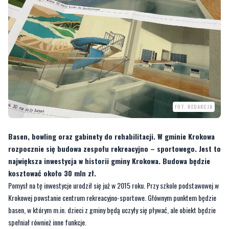
FOT. REDAKCJA
Basen, bowling oraz gabinety do rehabilitacji. W gminie Krokowa
rozpocznie się budowa zespołu rekreacyjno – sportowego. Jest to
największa inwestycja w historii gminy Krokowa. Budowa będzie
kosztować około 30 mln zł.
Pomysł na tę inwestycje urodził się już w 2015 roku. Przy szkole podstawowej w
Krokowej powstanie centrum rekreacyjno-sportowe. Głównym punktem będzie
basen, w którym m.in. dzieci z gminy będą uczyły się pływać, ale obiekt będzie
spełniał również inne funkcje.
—
Będzie tam się mieścił basen pełnowymiarowy 25-metrowy, cztery tory. Jeden
tor będzie wypłycony do nauki pływania, będzie również mniejszy basen dla
maluszków. Będzie także strefa rekreacyjna, dwie zjeżdżalnie, dodatkowo bowling