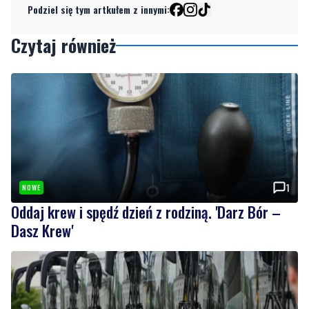
1
NOWE
Oddaj krew i spędź dzień z rodziną. 'Darz Bór –
Dasz Krew'