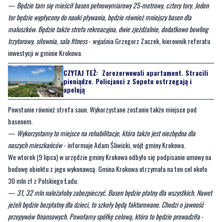
trzytorowy, siłownia, sala fitness
- wyjaśnia Grzegorz Zaczek, kierownik referatu
inwestycji w gminie Krokowa.
CZYTAJ TEŻ:
Zarezerwowali apartament. Stracili
pieniądze. Policjanci z Sopotu ostrzegają i
apelują
Powstanie również strefa saun. Wykorzystane zostanie także miejsce pod
basenem.
—
Wykorzystamy to miejsce na rehabilitacje, która także jest niezbędna dla
naszych mieszkańców
- informuje Adam Śliwicki, wójt gminy Krokowa.
We wtorek (9 lipca) w urzędzie gminy Krokowa odbyło się podpisanie umowy na
budowę obiektu z jego wykonawcą. Gmina Krokowa otrzymała na ten cel około
30 mln zł z Polskiego Ładu.
—
31, 32 mln należałoby zabezpieczyć. Basen będzie płatny dla wszystkich. Nawet
jeżeli będzie bezpłatny dla dzieci, to szkoły będą fakturowane. Chodzi o jawność
przepywów finansowych. Powołamy spółkę celową, która to będzie prowadziła
-
dodaje Adam Śliwicki.
Według planów gminy obiektu będzie można skorzystać na początku drugiego
kwartału 2026 roku.