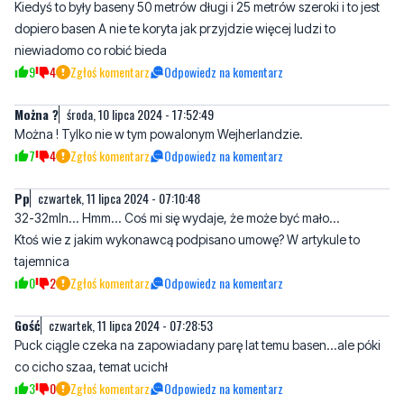
9
4
Zgłoś komentarz
Odpowiedz na komentarz
Można ?
środa, 10 lipca 2024 - 17:52:49
Można ! Tylko nie w tym powalonym Wejherlandzie.
7
4
Zgłoś komentarz
Odpowiedz na komentarz
Pp
czwartek, 11 lipca 2024 - 07:10:48
32-32mln... Hmm... Coś mi się wydaje, że może być mało...
Ktoś wie z jakim wykonawcą podpisano umowę? W artykule to
tajemnica
0
2
Zgłoś komentarz
Odpowiedz na komentarz
Gość
czwartek, 11 lipca 2024 - 07:28:53
Puck ciągle czeka na zapowiadany parę lat temu basen...ale póki
co cicho szaa, temat ucichł
3
0
Zgłoś komentarz
Odpowiedz na komentarz
Jijy
czwartek, 11 lipca 2024 - 18:29:04
Czekamy jeszcze w Krokowej na Lidl. Mamy poprostu najlepszego