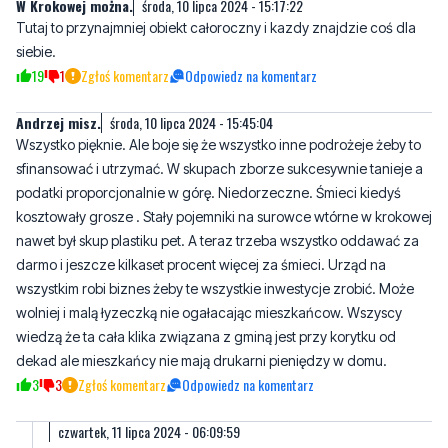
19
1
Zgłoś komentarz
Odpowiedz na komentarz
Andrzej misz.
środa, 10 lipca 2024 - 15:45:04
Wszystko pięknie. Ale boje się że wszystko inne podrożeje żeby to
sfinansować i utrzymać. W skupach zborze sukcesywnie tanieje a
podatki proporcjonalnie w górę. Niedorzeczne. Śmieci kiedyś
kosztowały grosze . Stały pojemniki na surowce wtórne w krokowej
nawet był skup plastiku pet. A teraz trzeba wszystko oddawać za
darmo i jeszcze kilkaset procent więcej za śmieci. Urząd na
wszystkim robi biznes żeby te wszystkie inwestycje zrobić. Może
wolniej i malą łyzeczką nie ogałacając mieszkańcow. Wszyscy
wiedzą że ta cała klika związana z gminą jest przy korytku od
dekad ale mieszkańcy nie mają drukarni pieniędzy w domu.
3
3
Zgłoś komentarz
Odpowiedz na komentarz
czwartek, 11 lipca 2024 - 06:09:59
Które podatki w górę? Na śmieciach gmina nie może zarabiać,
wynika to wprost z ustawy, jeżeli podnoszą ceny, to znaczy że
musi płacić więcej za odbiór i wywóz wykonawcom.