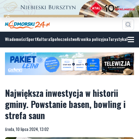
Wiadomości
Sport
Kultura
Społeczeństwo
Kronika policyjna
Turystyka
Fotoga
Największa inwestycja w historii
gminy. Powstanie basen, bowling i
strefa saun
środa, 10 lipca 2024, 13:02