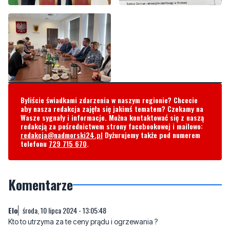
Byliście świadkami zdarzenia w naszym regionie? Chcecie
aby nasza redakcja zajęła się jakimś tematem? Czekamy na
Wasze sygnały i informacje. Można kontaktować się z naszą
redakcją za pośrednictwem strony facebookowej i mailowo:
redakcja@nadmorski24.pl
Dyżurujemy także pod numerem
telefonu
729 715 670
.
Komentarze
Elo
środa, 10 lipca 2024 - 13:05:48
Kto to utrzyma za te ceny prądu i ogrzewania ?
13
4
Zgłoś komentarz
Odpowiedz na komentarz
Wojskowy
niedziela, 14 lipca 2024 - 08:25:33