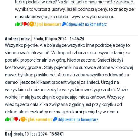
3
8
Zgłoś komentarz
Odpowiedz na komentarz
Andrzej misz.
środa, 10 lipca 2024 - 15:45:24
Wszystko pięknie. Ale boje się że wszystko inne podrożeje żeby to
sfinansować i utrzymać. W skupach zborze sukcesywnie tanieje a
podatki proporcjonalnie w górę. Niedorzeczne. Śmieci kiedyś
kosztowały grosze . Stały pojemniki na surowce wtórne w krokowej
nawet był skup plastiku pet. A teraz trzeba wszystko oddawać za
darmo i jeszcze kilkaset procent więcej za śmieci. Urząd na
wszystkim robi biznes żeby te wszystkie inwestycje zrobić. Może
wolniej i malą łyzeczką nie ogałacając mieszkańcow. Wszyscy
wiedzą że ta cała klika związana z gminą jest przy korytku od
dekad ale mieszkańcy nie mają drukarni pieniędzy w domu.
10
7
Zgłoś komentarz
Odpowiedz na komentarz
Dar
środa, 10 lipca 2024 - 15:58:01
Kiedyś to były baseny 50 metrów długi i 25 metrów szeroki i to jest
dopiero basen A nie te koryta jak przyjdzie więcej ludzi to
niewiadomo co robić bieda