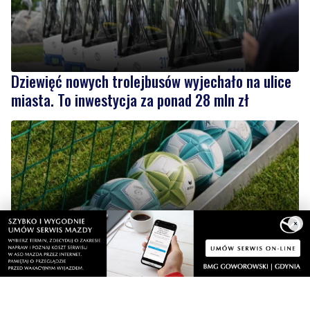
Dziewięć nowych trolejbusów wyjechało na ulice
miasta. To inwestycja za ponad 28 mln zł
2
Pomorska IV liga wraca do gry
×
Wiadomości
piątek, 7 sierpnia 2026
1
NOWE
Oddaj krew i spędź dzień z rodziną. 'Darz Bór
– Dasz Krew'