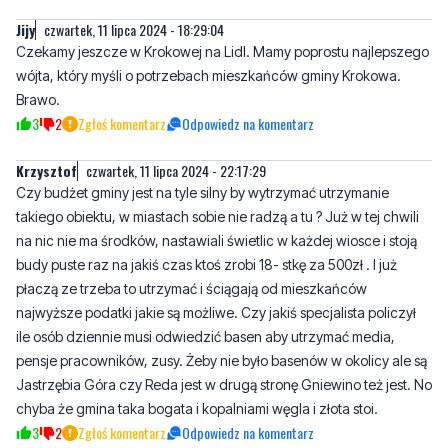
wójta, który myśli o potrzebach mieszkańców gminy Krokowa.
Brawo.
3
2
Zgłoś komentarz
Odpowiedz na komentarz
Krzysztof
czwartek, 11 lipca 2024 - 22:17:29
Czy budżet gminy jest na tyle silny by wytrzymać utrzymanie
takiego obiektu, w miastach sobie nie radzą a tu ? Już w tej chwili
na nic nie ma środków, nastawiali świetlic w każdej wiosce i stoją
budy puste raz na jakiś czas ktoś zrobi 18- stkę za 500zł . I już
płaczą ze trzeba to utrzymać i ściągają od mieszkańców
najwyższe podatki jakie są możliwe. Czy jakiś specjalista policzył
ile osób dziennie musi odwiedzić basen aby utrzymać media,
pensje pracowników, zusy. Żeby nie było basenów w okolicy ale są
Jastrzębia Góra czy Reda jest w drugą stronę Gniewino też jest. No
chyba że gmina taka bogata i kopalniami węgla i złota stoi.
3
2
Zgłoś komentarz
Odpowiedz na komentarz
Mario
piątek, 12 lipca 2024 - 17:01:08
Jak się nic nie dzieje to larum