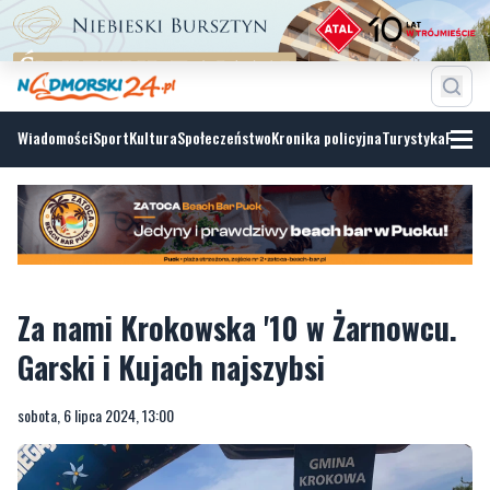
Wiadomości
Sport
Kultura
Społeczeństwo
Kronika policyjna
Turystyka
Fotoga
Za nami Krokowska '10 w Żarnowcu.
Garski i Kujach najszybsi
sobota, 6 lipca 2024, 13:00