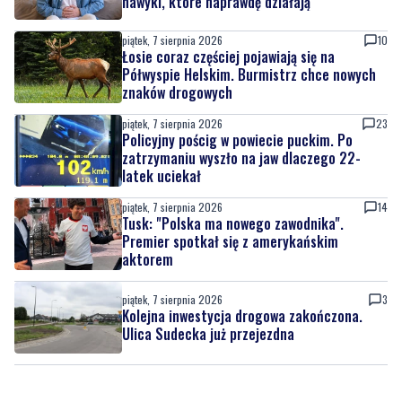
nawyki, które naprawdę działają
piątek, 7 sierpnia 2026
10
Łosie coraz częściej pojawiają się na
Półwyspie Helskim. Burmistrz chce nowych
znaków drogowych
piątek, 7 sierpnia 2026
23
Policyjny pościg w powiecie puckim. Po
zatrzymaniu wyszło na jaw dlaczego 22-
latek uciekał
piątek, 7 sierpnia 2026
14
Tusk: "Polska ma nowego zawodnika".
Premier spotkał się z amerykańskim
aktorem
piątek, 7 sierpnia 2026
3
Kolejna inwestycja drogowa zakończona.
Ulica Sudecka już przejezdna