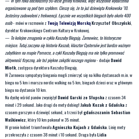
—
W tym roku obchodzimy 90-lecie gminy Krokowa, więc wszystkie wydarzenia
organizowane są pod tym szyldem. Cieszę się, że to już dziewiąta Krokowska '10.
Jesteśmy zadowoleni z frekwencji. Łącznie we wszystkich biegach było około 400
osób
- mówi w rozmowie z
Twoją Telewizją Morską
Krzysztof Obszyński
,
dyrektor Krokowskiego Centrum Kultury w Krokowej.
—
To kolejne zmagania w cyklu Kaszuby Biegają. Żarnowiec, to historyczne
miejsce. Tutaj zaczyna się historia Kaszub, klasztor Cystersów jest bardzo ważnym
zabytkiem na mapie Pomorze, a cykl Kaszuby Biegają ma nie tylko promować
aktywność fizyczną, ale też piękne zakątki naszego regionu
- dodaje
Dawid
Miotk
, zastępca dyrektora Kaszuby Biegają.
W Żarnowcu sympatycy biegania mogli zmierzyć się na kilku dystansach m.in. w
biegu na 5 km i marszu nordic walking na 5 km, biegach dzieci oraz w głównym
biegu na dystansie 10 km.
Na dychę wśród panów zwyciężył
Dawid Garski ze Słupska
z czasem 34
minut i 29 sekund. Jako drugi do mety dobiegł
Jakub Kozak z Gdańska
z
czasem gorszym o dziewięć sekund, a trzeci był
gdańszczanin Sebastian
Waśkiewicz
, który 10 km pokonał w 35 minut.
W gronie kobiet triumfowała
Agnieszka Kujach z Gdańska
. Linię mety
przekroczyła z czasem 38 minut i 10 sekund. Druga była
Lidia