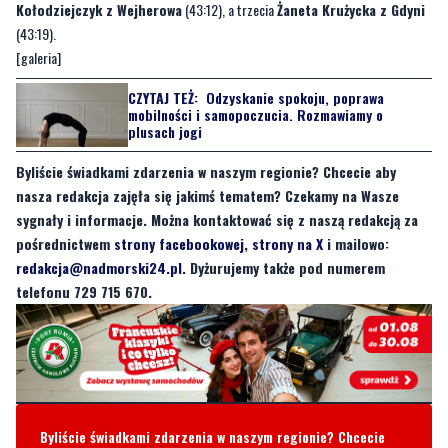
Kołodziejczyk z Wejherowa
(43:12), a trzecia
Żaneta Krużycka z Gdyni
(43:19).
[galeria]
CZYTAJ TEŻ:
Odzyskanie spokoju, poprawa
mobilności i samopoczucia. Rozmawiamy o
plusach jogi
Byliście świadkami zdarzenia w naszym regionie? Chcecie aby
nasza redakcja zajęła się jakimś tematem? Czekamy na Wasze
sygnały i informacje. Można kontaktować się z naszą redakcją za
pośrednictwem
strony facebookowej
,
strony na X
i mailowo:
redakcja@nadmorski24.pl
. Dyżurujemy także pod numerem
telefonu 729 715 670.
Byliście świadkami zdarzenia w naszym regionie? Chcecie