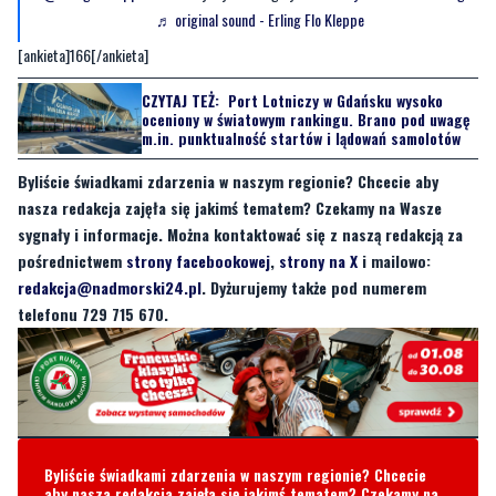
♬ original sound - Erling Flo Kleppe
[ankieta]166[/ankieta]
CZYTAJ TEŻ:
Port Lotniczy w Gdańsku wysoko
oceniony w światowym rankingu. Brano pod uwagę
m.in. punktualność startów i lądowań samolotów
Byliście świadkami zdarzenia w naszym regionie? Chcecie aby
nasza redakcja zajęła się jakimś tematem? Czekamy na Wasze
sygnały i informacje. Można kontaktować się z naszą redakcją za
pośrednictwem
strony facebookowej
,
strony na X
i mailowo:
redakcja@nadmorski24.pl
. Dyżurujemy także pod numerem
telefonu 729 715 670.
Byliście świadkami zdarzenia w naszym regionie? Chcecie
aby nasza redakcja zajęła się jakimś tematem? Czekamy na