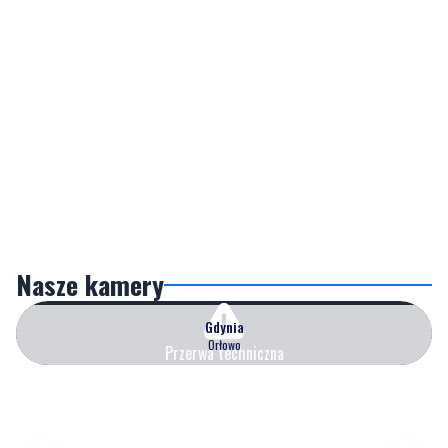
Nasze kamery
Gdynia
Orłowo
Przerwa techniczna