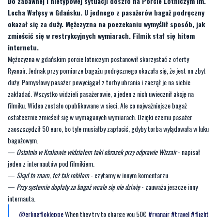
Do zabawnej i nietypowej sytuacji doszło na Porcie Lotniczym im.
Lecha Wałęsy w Gdańsku. U jednego z pasażerów bagaż podręczny
okazał się za duży. Mężczyzna na poczekaniu wymyślił sposób, jak
zmieścić się w restrykcyjnych wymiarach. Filmik stał się hitem
internetu.
Mężczyzna w gdańskim porcie lotniczym postanowił skorzystać z oferty
Ryanair. Jednak przy pomiarze bagażu podręcznego okazała się, że jest on zbyt
duży. Pomysłowy pasażer powyciągał z torby ubrania i zaczął je na siebie
zakładać. Wszystko widzieli pasażerowie, a jeden z nich uwiecznił akcję na
filmiku. Wideo zostało opublikowane w sieci. Ale co najważniejsze bagaż
ostatecznie zmieścił się w wymaganych wymiarach. Dzięki czemu pasażer
zaoszczędził 50 euro, bo tyle musiałby zapłacić, gdyby torba wylądowała w luku
bagażowym.
—
Ostatnio w Krakowie widziałem taki obrazek przy odprawie Wizzair
- napisał
jeden z internautów pod filmikiem.
—
Skąd to znam, też tak robiłam
- czytamy w innym komentarzu.
—
Przy systemie dopłaty za bagaż wcale się nie dziwię
- zauważa jeszcze inny
internauta.
@erlingflokleppe
When they try to charge you 50€
#ryanair
#travel
#flight