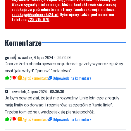
Wasze sygnały i informacje. Można kontaktować się z naszą
redakcją za pośrednictwem strony facebookowej i mailowo:
redakcja@nadmorski24.pl
Dyżurujemy także pod numerem
telefonu
729 715 670
.
Komentarze
gumiś
czwartek, 4 lipca 2024 - 06:28:39
Dobrze że to obcokrajowiec bo judenrat gazety wyborczej już by
pisał "jaki wstyd" "janusz" "polactwo".
3
1
Zgłoś komentarz
Odpowiedz na komentarz
SL
czwartek, 4 lipca 2024 - 08:36:30
Ja bym powiedział, że jest nie rozważny. Linie lotnicze z reguły
mają limity co do wagi i rozmiarów, szczególnie "tanie linie".
Trzeba to mieć na uwadze jak się planuje podróż.
2
1
Zgłoś komentarz
Odpowiedz na komentarz