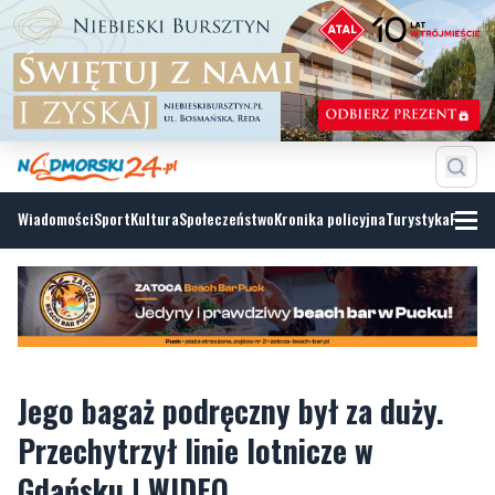
Wiadomości
Sport
Kultura
Społeczeństwo
Kronika policyjna
Turystyka
Fotoga
Jego bagaż podręczny był za duży.
Przechytrzył linie lotnicze w
Gdańsku | WIDEO