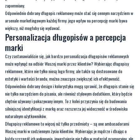
większy, niż mogłoby się wydawać.
Personalizacja długopisów a percepcja
marki
Czy zastanawialiście się, jak bardzo personalizacja długopisów reklamowych
może wpłynąć na odbiór Waszej marki przez klientów? Wybierając długopisy
reklamowe, które nie tylko niosą logo firmy, ale także są dostosowane do
estetyki i wartości brandu, można znacząco zwiększyć ich efektywność.
Odpowiednio dobrany design i kolorystyka mogą sprawić, że długopis stanie się
nie tylko narzędziem do pisania, ale również stylowym dodatkiem, który będzie
chętnie używany i pokazywany innym. To z kolei przyczynia się do budowania
silniejszej identyfikacji z marką oraz rozszerza jej widoczność w środowisku
naturalnym użytkowników.
Długopisy reklamowe to więcej niż tylko przedmioty – są one ambasadorami
Waszej marki w codziennym życiu klientów. Wybierając je mądrze i dbając o
każdy szczegół ich wykonania, inwestujecie nie tylko w materiał promocyjny, ale
w trwałą wartość percepcyjną Waszego brandu. Niech każde kliknięcie i każde
słowo napisane tym długopisem przypomina o solidności i zaufaniu, jakie można
pokładać w Waszej firmie.