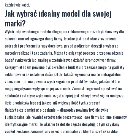
marki?
Wybór odpowiedniego modelu długopisu reklamowego może być kluczowy dla
sukcesu marketingowego danej firmy. Istotne jest dokładne zrozumienie
potrzeb i preferencji grupy docelowej przed podjęciem decyzji o wyborze
metody realizacji tego zadania. Można to osiągnąć poprzez przeprowadzenie
badań rynkowych lub analizę wcześniejszych działań promocyjnych firmy.
Kolejnym etapem powinno być określenie budżetu przeznaczonego na gadżety
reklamowe oraz ustalenie ilości sztuk. Jakość wykonania ma tu niebagatelne
znaczenie – firma powinna wystrzegać się produktów niskiej jakości, które
mogą negatywnie wpłynąć na jej wizerunek. Zamiast tego warto postawić na
solidność i estetykę wykonania; często lepiej jest zdecydować się na mniejszą
ilość produktów lepszej jakości niż większą ilość tych gorszych.
Należy także pamiętać o designie – długopisy powinny być nie tylko
funkcjonalne, ale również estetycznie prezentować logo firmy lub inne elementy
identyfikacyjne marki. To właśnie te detale często decydują o tym czy dany
gadżet zostanie zapamiętany przez potencjalnego klienta, czy też szybko
zapomniany.
Odpowiednio dobrany długopis reklamowy może stać się cennym narzędziem w
arsenale marketingowym każdej firmy; jego wpływ na percepcję marki bywa