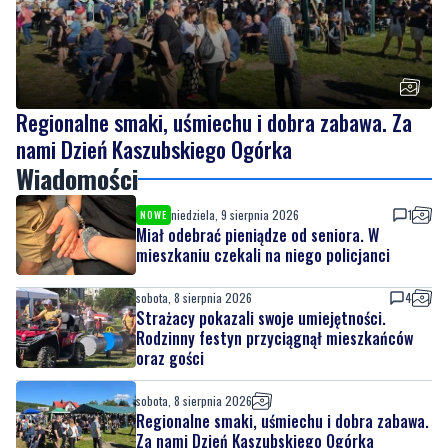
Regionalne smaki, uśmiechu i dobra zabawa. Za
nami Dzień Kaszubskiego Ogórka
Wiadomości
niedziela, 9 sierpnia 2026
1
NOWE
Miał odebrać pieniądze od seniora. W
mieszkaniu czekali na niego policjanci
sobota, 8 sierpnia 2026
4
Strażacy pokazali swoje umiejętności.
Rodzinny festyn przyciągnął mieszkańców
oraz gości
sobota, 8 sierpnia 2026
Regionalne smaki, uśmiechu i dobra zabawa.
Za nami Dzień Kaszubskiego Ogórka
sobota, 8 sierpnia 2026
3
Nad morzem zmierzyli się najsilniejsi.