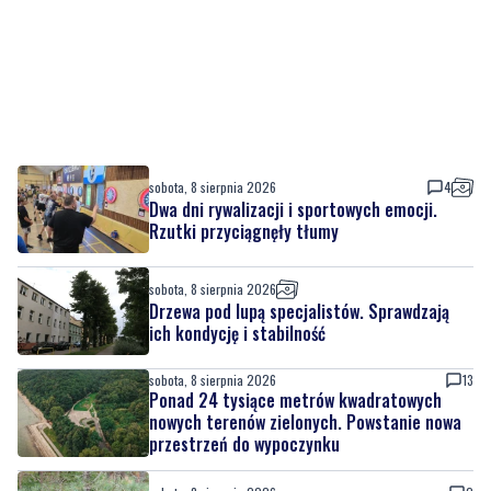
sobota, 8 sierpnia 2026
4
Dwa dni rywalizacji i sportowych emocji.
Rzutki przyciągnęły tłumy
sobota, 8 sierpnia 2026
Drzewa pod lupą specjalistów. Sprawdzają
ich kondycję i stabilność
sobota, 8 sierpnia 2026
13
Ponad 24 tysiące metrów kwadratowych
nowych terenów zielonych. Powstanie nowa
przestrzeń do wypoczynku
sobota, 8 sierpnia 2026
2
Ochrona przyrody w praktyce. Uczestnicy
usuwali inwazyjne rośliny