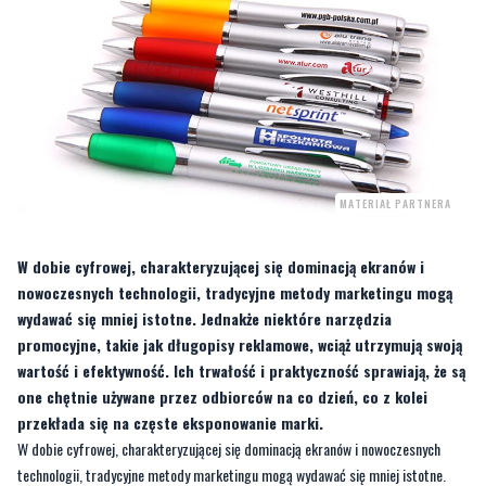
MATERIAŁ PARTNERA
W dobie cyfrowej, charakteryzującej się dominacją ekranów i
nowoczesnych technologii, tradycyjne metody marketingu mogą
wydawać się mniej istotne. Jednakże niektóre narzędzia
promocyjne, takie jak długopisy reklamowe, wciąż utrzymują swoją
wartość i efektywność. Ich trwałość i praktyczność sprawiają, że są
one chętnie używane przez odbiorców na co dzień, co z kolei
przekłada się na częste eksponowanie marki.
W dobie cyfrowej, charakteryzującej się dominacją ekranów i nowoczesnych
technologii, tradycyjne metody marketingu mogą wydawać się mniej istotne.
Jednakże niektóre narzędzia promocyjne, takie jak
długopisy reklamowe
, wciąż
utrzymują swoją wartość i efektywność. Ich trwałość i praktyczność sprawiają,
że są one chętnie używane przez odbiorców na co dzień, co z kolei przekłada się