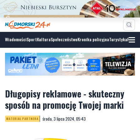
Wiadomości
Sport
Kultura
Społeczeństwo
Kronika policyjna
Turystyka
Fotoga
Długopisy reklamowe - skuteczny
sposób na promocję Twojej marki
środa, 3 lipca 2024, 05:43
MATERIAŁ PARTNERA