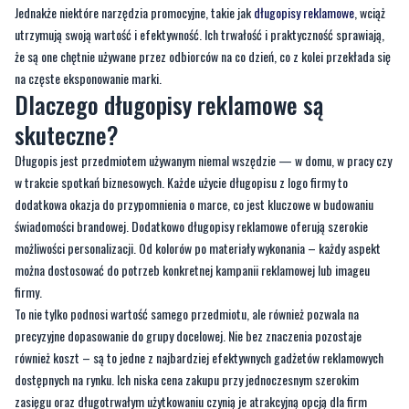
na częste eksponowanie marki.
Dlaczego długopisy reklamowe są
skuteczne?
Długopis jest przedmiotem używanym niemal wszędzie — w domu, w pracy czy
w trakcie spotkań biznesowych. Każde użycie długopisu z logo firmy to
dodatkowa okazja do przypomnienia o marce, co jest kluczowe w budowaniu
świadomości brandowej. Dodatkowo długopisy reklamowe oferują szerokie
możliwości personalizacji. Od kolorów po materiały wykonania – każdy aspekt
można dostosować do potrzeb konkretnej kampanii reklamowej lub imageu
firmy.
To nie tylko podnosi wartość samego przedmiotu, ale również pozwala na
precyzyjne dopasowanie do grupy docelowej. Nie bez znaczenia pozostaje
również koszt – są to jedne z najbardziej efektywnych gadżetów reklamowych
dostępnych na rynku. Ich niska cena zakupu przy jednoczesnym szerokim
zasięgu oraz długotrwałym użytkowaniu czynią je atrakcyjną opcją dla firm
każdej wielkości.
Jak wybrać idealny model dla swojej