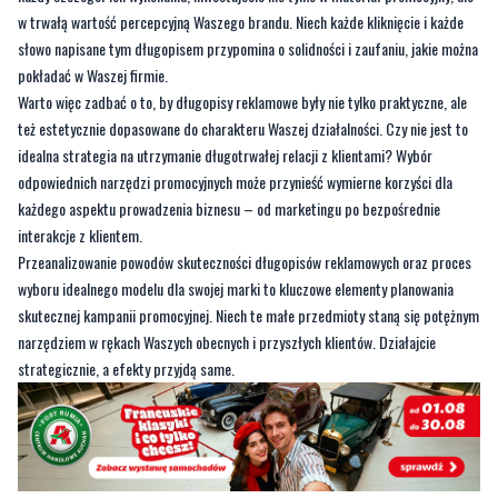
Warto więc zadbać o to, by długopisy reklamowe były nie tylko praktyczne, ale
też estetycznie dopasowane do charakteru Waszej działalności. Czy nie jest to
idealna strategia na utrzymanie długotrwałej relacji z klientami? Wybór
odpowiednich narzędzi promocyjnych może przynieść wymierne korzyści dla
każdego aspektu prowadzenia biznesu – od marketingu po bezpośrednie
interakcje z klientem.
Przeanalizowanie powodów skuteczności długopisów reklamowych oraz proces
wyboru idealnego modelu dla swojej marki to kluczowe elementy planowania
skutecznej kampanii promocyjnej. Niech te małe przedmioty staną się potężnym
narzędziem w rękach Waszych obecnych i przyszłych klientów. Działajcie
strategicznie, a efekty przyjdą same.
Komentowanie wyłączone
Ten artykuł nie umożliwia dodawania