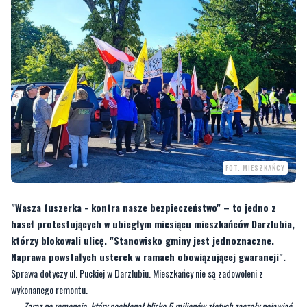
FOT. MIESZKAŃCY
"Wasza fuszerka - kontra nasze bezpieczeństwo" – to jedno z
haseł protestujących w ubiegłym miesiącu mieszkańców Darzlubia,
którzy blokowali ulicę. "Stanowisko gminy jest jednoznaczne.
Naprawa powstałych usterek w ramach obowiązującej gwarancji".
Sprawa dotyczy ul. Puckiej w Darzlubiu. Mieszkańcy nie są zadowoleni z
wykonanego remontu.
—
Zaraz po remoncie, który pochłonął blisko 5 milionów złotych zaczęły pojawiać