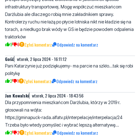
infrastruktury transportowej. Mogę współczuć mieszkańcom
Darżlubia ale dlaczego robią mnie zakładnikiem sprawy.
Kontrolerzy ruchu nie łażą po płycie lotniska nikt nie kładzie się na
torach, a niedługo brak wódy w GS ie będzie powodem odpalenia
traktorków
9
6
Zgłoś komentarz
Odpowiedz na komentarz
Gość
wtorek, 2 lipca 2024 - 16:11:12
Pani Katarzynie już podziękujemy- ma parcie na szkło...tak się robi
politykę
2
1
Zgłoś komentarz
Odpowiedz na komentarz
Jan Kowalski
wtorek, 2 lipca 2024 - 18:43:56
Dla przypomnienia mieszkańcom Darżlubia, którzy w 2019 r.
głosowali na wójta:
https://gminapuck-rada.alfatv.pl/interpelacje/interpelacja/24
Trzeba było wtedy pomyśleć i wybrać lepszą alternatywę...
3
2
Zgłoś komentarz
Odpowiedz na komentarz