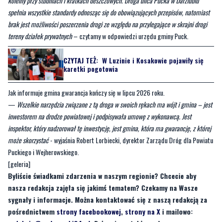
koleiny przy studniach i kratkach deszczowych. Droga ulica Pucka w Darzlubiu
spełnia wszystkie standardy odnosząc się do obowiązujących przepisów, natomiast
brak jest możliwości poszerzenia drogi ze względu na przylegające w skrajni drogi
tereny działek prywatnych
– czytamy w odpowiedzi urzędu gminy Puck.
CZYTAJ TEŻ:
W Luzinie i Kosakowie pojawiły się
karetki pogotowia
Jak informuje gmina gwarancja kończy się w lipcu 2026 roku.
—
Wszelkie narzędzia związane z tą droga w swoich rękach ma wójt i gmina – jest
inwestorem na drodze powiatowej i podpisywała umowę z wykonawcą. Jest
inspektor, który nadzorował tę inwestycję, jest gmina, która ma gwarancję, z której
może skorzystać
- wyjaśnia Robert Lorbiecki, dyrektor Zarządu Dróg dla Powiatu
Puckiego i Wejherowskiego.
[geleria]
Byliście świadkami zdarzenia w naszym regionie? Chcecie aby
nasza redakcja zajęła się jakimś tematem? Czekamy na Wasze
sygnały i informacje. Można kontaktować się z naszą redakcją za
pośrednictwem
strony facebookowej
,
strony na X
i mailowo: