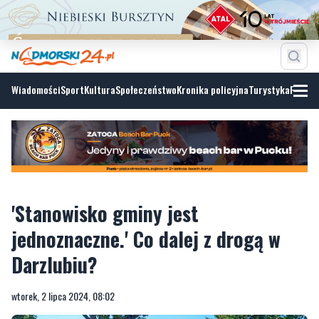
Wiadomości
Sport
Kultura
Społeczeństwo
Kronika policyjna
Turystyka
Fotoga
'Stanowisko gminy jest
jednoznaczne.' Co dalej z drogą w
Darzlubiu?
wtorek, 2 lipca 2024, 08:02