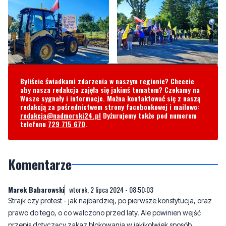
Byliście świadkami zdarzenia w naszym regionie? Chcecie
aby nasza redakcja zajęła się jakimś tematem? Czekamy na
Wasze sygnały i informacje. Można kontaktować się z naszą
redakcją za pośrednictwem strony facebookowej i mailowo:
redakcja@nadmorski24.pl
Dyżurujemy także pod numerem
telefonu
729 715 670
.
Komentarze
Marek Babarowski
wtorek, 2 lipca 2024 - 08:50:03
Strajk czy protest - jak najbardziej, po pierwsze konstytucja, oraz
prawo do tego, o co walczono przed laty. Ale powinien wejść
przepis dotyczący zakaz blokowania w jakikolwiek sposób