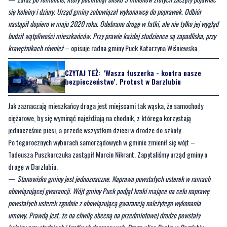
się koleiny i dziury. Urząd gminy zobowiązał wykonawcę do poprawek. Odbiór
nastąpił dopiero w maju 2020 roku. Odebrano drogę w łatki, ale nie tylko jej wygląd
budził wątpliwości mieszkańców. Przy prawie każdej studzience są zapadliska, przy
krawężnikach również
– opisuje radna gminy Puck Katarzyna Wiśniewska.
CZYTAJ TEŻ:
'Wasza fuszerka - kontra nasze
bezpieczeństwo’. Protest w Darzlubiu
Jak zaznaczają mieszkańcy droga jest miejscami tak wąska, że samochody
ciężarowe, by się wyminąć najeżdżają na chodnik, z którego korzystają
jednocześnie piesi, a przede wszystkim dzieci w drodze do szkoły.
Po tegorocznych wyborach samorządowych w gminie zmienił się wójt –
Tadeusza Puszkarczuka zastąpił Marcin Nikrant. Zapytaliśmy urząd gminy o
drogę w Darzlubiu.
—
Stanowisko gminy jest jednoznaczne. Naprawa powstałych usterek w ramach
obowiązującej gwarancji. Wójt gminy Puck podjął kroki mające na celu naprawę
powstałych usterek zgodnie z obowiązującą gwarancją należytego wykonania
umowy. Prawdą jest, że na chwilę obecną na przedmiotowej drodze powstały