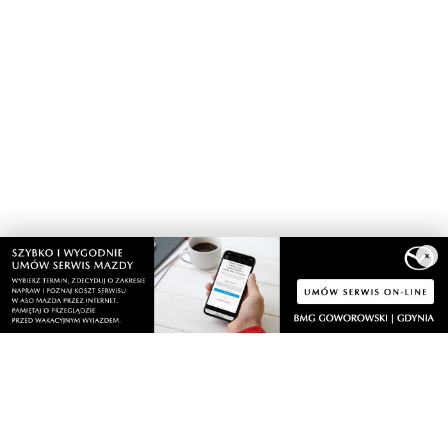
×
Nasze kamery