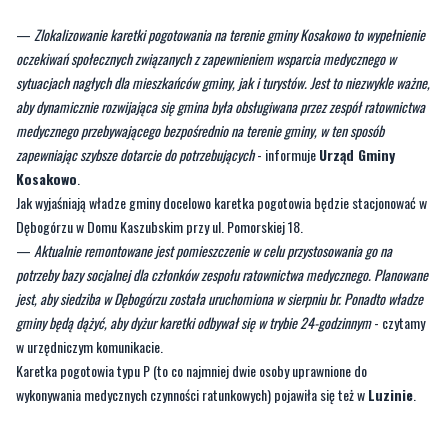
—
Zlokalizowanie karetki pogotowania na terenie gminy Kosakowo to wypełnienie
oczekiwań społecznych związanych z zapewnieniem wsparcia medycznego w
sytuacjach nagłych dla mieszkańców gminy, jak i turystów. Jest to niezwykle ważne,
aby dynamicznie rozwijająca się gmina była obsługiwana przez zespół ratownictwa
medycznego przebywającego bezpośrednio na terenie gminy, w ten sposób
zapewniając szybsze dotarcie do potrzebujących
- informuje
Urząd Gminy
Kosakowo
.
Jak wyjaśniają władze gminy docelowo karetka pogotowia będzie stacjonować w
Dębogórzu w Domu Kaszubskim przy ul. Pomorskiej 18.
—
Aktualnie remontowane jest pomieszczenie w celu przystosowania go na
potrzeby bazy socjalnej dla członków zespołu ratownictwa medycznego. Planowane
jest, aby siedziba w Dębogórzu została uruchomiona w sierpniu br. Ponadto władze
gminy będą dążyć, aby dyżur karetki odbywał się w trybie 24-godzinnym
- czytamy
w urzędniczym komunikacie.
Karetka pogotowia typu P (to co najmniej dwie osoby uprawnione do
wykonywania medycznych czynności ratunkowych) pojawiła się też w
Luzinie
.