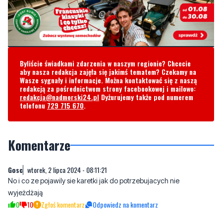
Byliście świadkami zdarzenia w naszym regionie? Chcecie
aby nasza redakcja zajęła się jakimś tematem? Czekamy na
Wasze sygnały i informacje. Można kontaktować się z naszą
redakcją za pośrednictwem strony facebookowej i mailowo:
redakcja@nadmorski24.pl
Dyżurujemy także pod numerem
telefonu
729 715 670
.
Komentarze
Gosc
wtorek, 2 lipca 2024 - 08:11:21
No i co ze pojawily sie karetki jak do potrzebujacych nie
wyjeżdżają
0
10
Zgłoś komentarz
Odpowiedz na komentarz