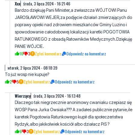
Xxx
środa, 3 lipca 2024 - 16:21:46
Bardzo dziękuję Pani Minister,a zwłaszcza WÓJTOWI Panu
JAROSŁAWOWI WEJER,za podjęcie działań zmierzających do
poprawy opieki nad zdrowiem mieszkańców Gminy Luzino i
spowodowanie całodobowej lokalizacji karetki POGOTOWIA
RATUNKOWEGO z obsadą Ratowników Medycznych.Dziękuję
PANIE WÓJCIE.
10
3
Zgłoś komentarz
Odpowiedz na komentarz
wtorek, 2 lipca 2024 - 08:18:39
To już wosp nie kupuje?
2
5
Zgłoś komentarz
Odpowiedz na komentarz
Wierzący
środa, 3 lipca 2024 - 16:13:48
Dlaczego tak niegrzecznie anonimowy cwaniaku czepiasz się
WOŚP Pana Jurka Owsiaka??? A zadałeś publicznie pytanie,ile
karetek Pogotowia Ratunkowego kupił dla społeczeństwa
Rydzyk,albo jakikolwiek kościół albo działacz PiS ?
6
3
Zgłoś komentarz
Odpowiedz na komentarz