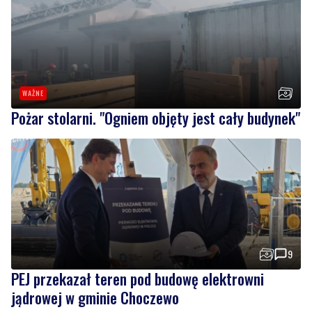
WAŻNE
Pożar stolarni. "Ogniem objęty jest cały budynek"
9
PEJ przekazał teren pod budowę elektrowni
jądrowej w gminie Choczewo