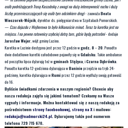
osób podróżujących Trasą Kaszubską z uwagi na dużą intensywność ruchu i dużą
liczbę przemieszczających się osób tym odcinkiem drogi
- zauważa
Beata
Wieczorek-Wójcik
, dyrektor ds. pielęgniarstwa w Szpitalach Pomorskich.
—
Czas dojazdu z Wejherowa to było kilkanaście minut. Teraz ta karetka jest na
miejscu. I na pewno ratownicy szybciej dotrą tam, gdzie będą potrzebni
- dodaje
Jarosław Wejer
, wójt gminy Luzino.
Karetka w Luzinie dostępna jest przez 12 godzin w
godz. 8 - 20
. Ponadto
dwie dodatkowe karetki całodobowe pojawiły się w
Gdańsku
. Takie ambulanse
od początku lipca dyżurują też w
gminach Stężyca
, i
Czarna Dąbrówka
.
Ponadto karetka 12-godzinna dyżurująca w
Baninie
przejdzie na tryb 24-
godzinny, karetka dyżurująca w
Rumi
przez 12 godzin wydłuży swoją gotowość
do 16.
Byliście świadkami zdarzenia w naszym regionie? Chcecie aby
nasza redakcja zajęła się jakimś tematem? Czekamy na Wasze
sygnały i informacje. Można kontaktować się z naszą redakcją za
pośrednictwem
strony facebookowej
,
strony na X
i mailowo:
redakcja@nadmorski24.pl
. Dyżurujemy także pod numerem
telefonu 729 715 670.