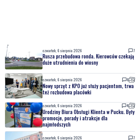
czwartek, 6 sierpnia 2026
7
Rusza przebudowa ronda. Kierowców czekają
duże utrudnienia do wiosny
czwartek, 6 sierpnia 2026
6
Nowy sprzęt z KPO już służy pacjentom, trwa
też rozbudowa placówki
czwartek, 6 sierpnia 2026
4
Urodziny Biura Obsługi Klienta w Pucku. Były
promocje, porady i atrakcje dla
najmłodszych
czwartek, 6 sierpnia 2026
7
Szpital w żałobie. Nie żyje położna Oddziału
Ginekologiczno-Położniczego