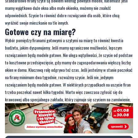
wyróżnić swoje mieszkanie na tle innych.
Gotowe czy na miarę?
Wybór pomiędzy firanami gotowymi a szytymi na miarę to również kwestia
budżetu, jakim dysponujemy. Jeśli mamy ograniczone możliwości, lepszym
rozwiązaniem będą modele gotowe. Nie ulega wątpliwości, że szycie od podstaw
to kosztowne przedsięwzięcie, gdy mamy do zagospodarowania większą liczbę
okien w domu. Kluczową rolę odgrywa też czas. Jeśli jesteśmy w stanie poczekać
na firany minimum dwa tygodnie, rozważmy szycie. Jeśli nie, jedynym
rozwiązaniem będą modele gotowe. W niektórych przypadkach na uszycie firan
trzeba poczekać nawet kilka tygodni. Warto więc zawczasu zgłosić się do
krawcowej albo specjalnego zakładu, który zajmuje się szyciem na zamówienie.
Komentowanie wyłączone
Ten artykuł nie umożliwia dodawania