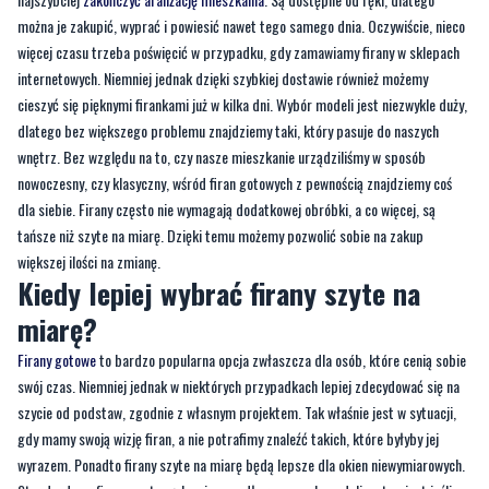
cieszyć się pięknymi firankami już w kilka dni. Wybór modeli jest niezwykle duży,
dlatego bez większego problemu znajdziemy taki, który pasuje do naszych
wnętrz. Bez względu na to, czy nasze mieszkanie urządziliśmy w sposób
nowoczesny, czy klasyczny, wśród firan gotowych z pewnością znajdziemy coś
dla siebie. Firany często nie wymagają dodatkowej obróbki, a co więcej, są
tańsze niż szyte na miarę. Dzięki temu możemy pozwolić sobie na zakup
większej ilości na zmianę.
Kiedy lepiej wybrać firany szyte na
miarę?
Firany gotowe
to bardzo popularna opcja zwłaszcza dla osób, które cenią sobie
swój czas. Niemniej jednak w niektórych przypadkach lepiej zdecydować się na
szycie od podstaw, zgodnie z własnym projektem. Tak właśnie jest w sytuacji,
gdy mamy swoją wizję firan, a nie potrafimy znaleźć takich, które byłyby jej
wyrazem. Ponadto firany szyte na miarę będą lepsze dla okien niewymiarowych.
Standardowo firany szyte są bowiem według pewnych modeli, natomiast jeśli
mamy wyjątkowo duże okna albo małe okienka, możemy nie znaleźć
odpowiednich. Szycie to również dobre rozwiązanie dla osób, które chcą