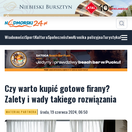
Wiadomości
Sport
Kultura
Społeczeństwo
Kronika policyjna
Turystyka
Fotoga
Czy warto kupić gotowe firany?
Zalety i wady takiego rozwiązania
środa, 19 czerwca 2024, 06:50
MATERIAŁ PARTNERA