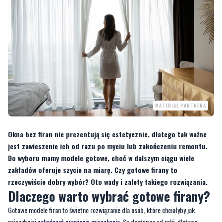
MATERIAŁ PARTNERA
Okna bez firan nie prezentują się estetycznie, dlatego tak ważne
jest zawieszenie ich od razu po myciu lub zakończeniu remontu.
Do wyboru mamy modele gotowe, choć w dalszym ciągu wiele
zakładów oferuje szycie na miarę. Czy gotowe firany to
rzeczywiście dobry wybór? Oto wady i zalety takiego rozwiązania.
Dlaczego warto wybrać gotowe firany?
Gotowe modele firan to świetne rozwiązanie dla osób, które chciałyby jak
najszybciej
zakończyć aranżację mieszkania
. Są dostępne od ręki, dlatego
można je zakupić, wyprać i powiesić nawet tego samego dnia. Oczywiście, nieco
więcej czasu trzeba poświęcić w przypadku, gdy zamawiamy firany w sklepach
internetowych. Niemniej jednak dzięki szybkiej dostawie również możemy