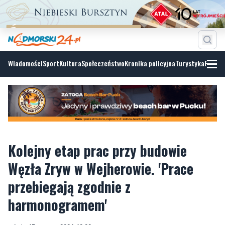
Wiadomości
Sport
Kultura
Społeczeństwo
Kronika policyjna
Turystyka
Fotoga
Kolejny etap prac przy budowie
Węzła Zryw w Wejherowie. 'Prace
przebiegają zgodnie z
harmonogramem'
sobota, 15 czerwca 2024, 10:00