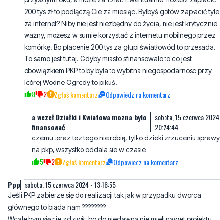
komórkę. Bo płacenie 200 tys za głupi światłowód to przesada.
To samo jest tutaj. Gdyby miasto sfinansowalo to co jest
obowiązkiem PKP to by była to wybitna niegospodarnosc przy
której Wodne Ogrody to pikuś.
8
2
Zgłoś komentarz
Odpowiedz na komentarz
a wezeł Działki i Kwiatowa mozna bylo
sobota, 15 czerwca 2024
finansować
20:24:44
czemu teraz tez tego nie robią, tylko dzieki zrzuceniu sprawy
na pkp, wszystko oddala sie w czasie
5
2
Zgłoś komentarz
Odpowiedz na komentarz
Ppp
sobota, 15 czerwca 2024 - 13:16:55
Jeśli PKP zabierze się do realizacji tak jak w przypadku dworca
głównego to biada nam ????????
Wcale bym się nie zdziwił, bo do niedawna nie mieli nawet projektu
????
7
1
Zgłoś komentarz
Odpowiedz na komentarz