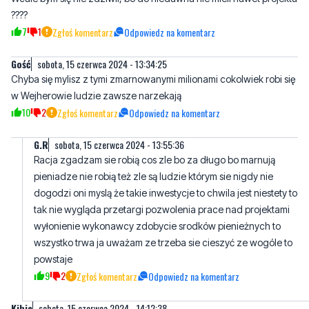
Gość
sobota, 15 czerwca 2024 - 13:34:25
Chyba się mylisz z tymi zmarnowanymi milionami cokolwiek robi się
w Wejherowie ludzie zawsze narzekają
10
2
Zgłoś komentarz
Odpowiedz na komentarz
G.R
sobota, 15 czerwca 2024 - 13:55:36
Racja zgadzam sie robią cos zle bo za długo bo marnują
pieniadze nie robią też zle są ludzie którym sie nigdy nie
dogodzi oni myslą że takie inwestycje to chwila jest niestety to
tak nie wygląda przetargi pozwolenia prace nad projektami
wyłonienie wykonawcy zdobycie srodków pienieżnych to
wszystko trwa ja uważam ze trzeba sie cieszyć ze wogóle to
powstaje
9
2
Zgłoś komentarz
Odpowiedz na komentarz
Kibic
sobota, 15 czerwca 2024 - 14:12:38
Jest git ,na pohybel malkontentom.
3
3
Zgłoś komentarz
Odpowiedz na komentarz