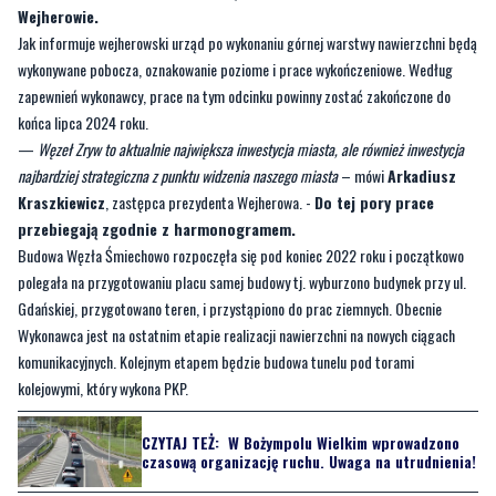
zapewnień wykonawcy, prace na tym odcinku powinny zostać zakończone do
końca lipca 2024 roku.
—
Węzeł Zryw to aktualnie największa inwestycja miasta, ale również inwestycja
najbardziej strategiczna z punktu widzenia naszego miasta
– mówi
Arkadiusz
Kraszkiewicz
, zastępca prezydenta Wejherowa. -
Do tej pory prace
przebiegają zgodnie z harmonogramem.
Budowa Węzła Śmiechowo rozpoczęła się pod koniec 2022 roku i początkowo
polegała na przygotowaniu placu samej budowy tj. wyburzono budynek przy ul.
Gdańskiej, przygotowano teren, i przystąpiono do prac ziemnych. Obecnie
Wykonawca jest na ostatnim etapie realizacji nawierzchni na nowych ciągach
komunikacyjnych. Kolejnym etapem będzie budowa tunelu pod torami
kolejowymi, który wykona PKP.
CZYTAJ TEŻ:
W Bożympolu Wielkim wprowadzono
czasową organizację ruchu. Uwaga na utrudnienia!
Byliście świadkami zdarzenia w naszym regionie? Chcecie aby
nasza redakcja zajęła się jakimś tematem? Czekamy na Wasze
sygnały i informacje. Można kontaktować się z naszą redakcją za