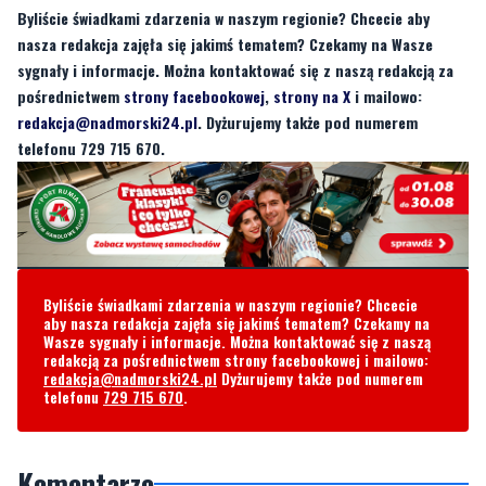
pośrednictwem
strony facebookowej
,
strony na X
i mailowo:
redakcja@nadmorski24.pl
. Dyżurujemy także pod numerem
telefonu 729 715 670.
Byliście świadkami zdarzenia w naszym regionie? Chcecie
aby nasza redakcja zajęła się jakimś tematem? Czekamy na
Wasze sygnały i informacje. Można kontaktować się z naszą
redakcją za pośrednictwem strony facebookowej i mailowo:
redakcja@nadmorski24.pl
Dyżurujemy także pod numerem
telefonu
729 715 670
.
Komentarze
mieszkaniec
sobota, 15 czerwca 2024 - 12:26:30
Dziesiątki milionów już wydane (zmarnowane), a ciągle jesteśmy w