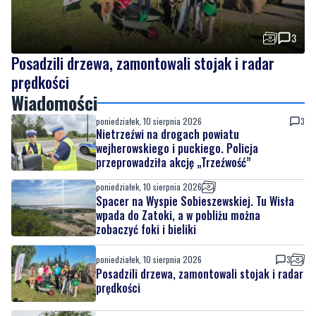
Posadzili drzewa, zamontowali stojak i radar
prędkości
Wiadomości
poniedziałek, 10 sierpnia 2026
3
Nietrzeźwi na drogach powiatu
wejherowskiego i puckiego. Policja
przeprowadziła akcję „Trzeźwość”
poniedziałek, 10 sierpnia 2026
Spacer na Wyspie Sobieszewskiej. Tu Wisła
wpada do Zatoki, a w pobliżu można
zobaczyć foki i bieliki
poniedziałek, 10 sierpnia 2026
3
Posadzili drzewa, zamontowali stojak i radar
prędkości
poniedziałek, 10 sierpnia 2026
1
Budynek liceum czeka termomodernizacja.
Powiat przygotowuje dokumentację