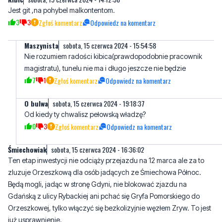
Maszynista
sobota, 15 czerwca 2024 - 15:54:58
Nie rozumiem radości kibica(prawdopodobnie pracownik
magistratu), tunelu nie ma i długo jeszcze nie będzie
7
1
Zgłoś komentarz
Odpowiedz na komentarz
O bulwa
sobota, 15 czerwca 2024 - 19:18:37
Od kiedy ty chwalisz pełowską władzę?
0
3
Zgłoś komentarz
Odpowiedz na komentarz
Śmiechowiak
sobota, 15 czerwca 2024 - 16:36:02
Ten etap inwestycji nie odciąży przejazdu na 12 marca ale za to
zluzuje Orzeszkową dla osób jadących ze Śmiechowa Północ.
Będą mogli, jadąc w stronę Gdyni, nie blokować zjazdu na
Gdańską z ulicy Rybackiej ani pchać się Gryfa Pomorskiego do
Orzeszkowej, tylko włączyć się bezkolizyjnie węzłem Zryw. To jest
już usprawnienie.
6
0
Zgłoś komentarz
Odpowiedz na komentarz
Florian
sobota, 15 czerwca 2024 - 20:35:52