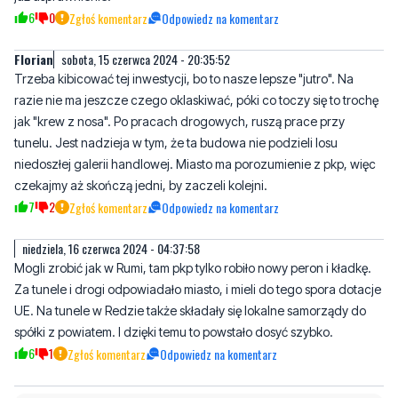
Trzeba kibicować tej inwestycji, bo to nasze lepsze "jutro". Na
razie nie ma jeszcze czego oklaskiwać, póki co toczy się to trochę
jak "krew z nosa". Po pracach drogowych, ruszą prace przy
tunelu. Jest nadzieja w tym, że ta budowa nie podzieli losu
niedoszłej galerii handlowej. Miasto ma porozumienie z pkp, więc
czekajmy aż skończą jedni, by zaczeli kolejni.
7
2
Zgłoś komentarz
Odpowiedz na komentarz
niedziela, 16 czerwca 2024 - 04:37:58
Mogli zrobić jak w Rumi, tam pkp tylko robiło nowy peron i kładkę.
Za tunele i drogi odpowiadało miasto, i mieli do tego spora dotacje
UE. Na tunele w Redzie także składały się lokalne samorządy do
spółki z powiatem. I dzięki temu to powstało dosyć szybko.
6
1
Zgłoś komentarz
Odpowiedz na komentarz
Napisz swój komentarz