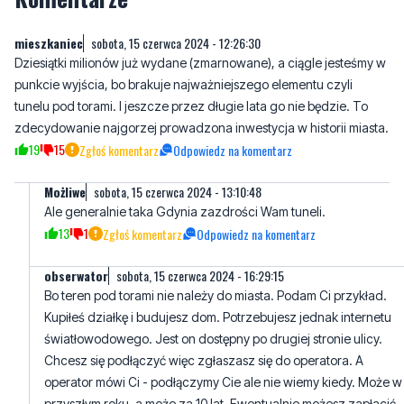
punkcie wyjścia, bo brakuje najważniejszego elementu czyli
tunelu pod torami. I jeszcze przez długie lata go nie będzie. To
zdecydowanie najgorzej prowadzona inwestycja w historii miasta.
19
15
Zgłoś komentarz
Odpowiedz na komentarz
Możliwe
sobota, 15 czerwca 2024 - 13:10:48
Ale generalnie taka Gdynia zazdrości Wam tuneli.
13
1
Zgłoś komentarz
Odpowiedz na komentarz
obserwator
sobota, 15 czerwca 2024 - 16:29:15
Bo teren pod torami nie należy do miasta. Podam Ci przykład.
Kupiłeś działkę i budujesz dom. Potrzebujesz jednak internetu
światłowodowego. Jest on dostępny po drugiej stronie ulicy.
Chcesz się podłączyć więc zgłaszasz się do operatora. A
operator mówi Ci - podłączymy Cie ale nie wiemy kiedy. Może w
przyszłym roku, a może za 10 lat. Ewentualnie możesz zapłacić
200 tys zł to podłączą Cie za miesiąc. Byłbyś gotów zapłacić tyle
za internet? Niby nie jest niezbędny do życia, nie jest krytycznie
ważny, możesz w sumie korzystać z internetu mobilnego przez