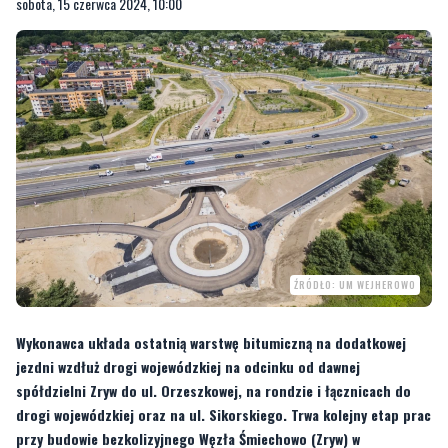
ŹRÓDŁO: UM WEJHEROWO
Wykonawca układa ostatnią warstwę bitumiczną na dodatkowej
jezdni wzdłuż drogi wojewódzkiej na odcinku od dawnej
spółdzielni Zryw do ul. Orzeszkowej, na rondzie i łącznicach do
drogi wojewódzkiej oraz na ul. Sikorskiego. Trwa kolejny etap prac
przy budowie bezkolizyjnego Węzła Śmiechowo (Zryw) w
Wejherowie.
Jak informuje wejherowski urząd po wykonaniu górnej warstwy nawierzchni będą
wykonywane pobocza, oznakowanie poziome i prace wykończeniowe. Według