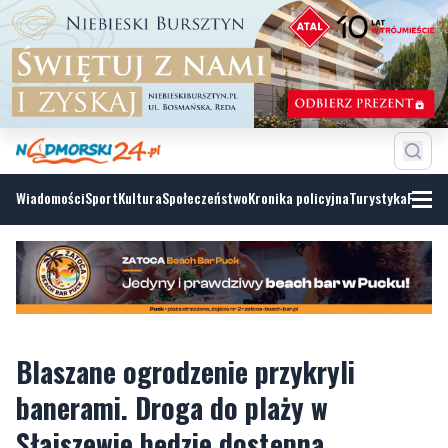
Wiadomości
Sport
Kultura
Społeczeństwo
Kronika policyjna
Turystyka
Fotoga
Blaszane ogrodzenie przykryli
banerami. Droga do plaży w
Słajszewie będzie dostępna