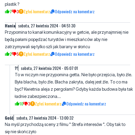
plastik ?
7
3
Zgłoś komentarz
Odpowiedz na komentarz
Hania
sobota, 27 kwietnia 2024 - 04:51:30
Przypomina to kanał komunikacyjny w getcie, ale przynajmniej nie
będą pałami popędzać turystów i mieszkańców aby nie
zatrzymywali się tylko szli jak barany w słońcu
2
5
Zgłoś komentarz
Odpowiedz na komentarz
?!
sobota, 27 kwietnia 2024 - 05:07:01
To w niczym nie przypomina getta. Nie było przejścia, było źle.
Była blacha, bylo źle. Blacha zakryta, dalej jest źle. To co ma
być? Kwietnia aleja z pergolami? Gdyby każda budowa była tak
ładnie zabezpieczona...
10
3
Zgłoś komentarz
Odpowiedz na komentarz
Gość
sobota, 27 kwietnia 2024 - 13:00:32
Na myśl przychodzą sceny z filmu " Strefa interesów ". Oby tak to
się nie skończyło