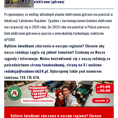
elektrowni jądrowej
Przypomnijmy, że według aktualnych planów elektrownia jądrowa ma powstać w
lokalizacji 'Lubiatowo-Kopalino'. Zgodnie z harmonogramem budowa elektrowni
ma rozpocząć się w 2026 roku. Do 2033 roku ma powstać w Polsce pierwszy
blok elektrowni jądrowej w oparciu o amerykańską technologię reaktorów
AP1000.
Byliście świadkami zdarzenia w naszym regionie? Chcecie aby
nasza redakcja zajęła się jakimś tematem? Czekamy na Wasze
sygnały i informacje. Można kontaktować się z naszą redakcją za
pośrednictwem
strony facebookowej
,
strony na X
i mailowo:
redakcja@nadmorski24.pl
. Dyżurujemy także pod numerem
telefonu 729 715 670.
Byliście świadkami zdarzenia w naszym regionie? Chcecie