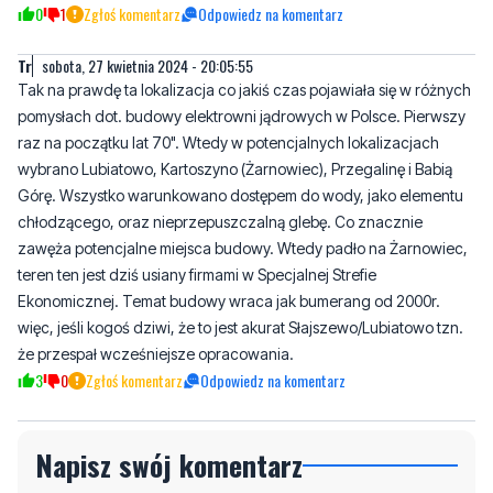
0
1
Zgłoś komentarz
Odpowiedz na komentarz
Tr
sobota, 27 kwietnia 2024 - 20:05:55
Tak na prawdę ta lokalizacja co jakiś czas pojawiała się w różnych
pomysłach dot. budowy elektrowni jądrowych w Polsce. Pierwszy
raz na początku lat 70". Wtedy w potencjalnych lokalizacjach
wybrano Lubiatowo, Kartoszyno (Żarnowiec), Przegalinę i Babią
Górę. Wszystko warunkowano dostępem do wody, jako elementu
chłodzącego, oraz nieprzepuszczalną glebę. Co znacznie
zawęża potencjalne miejsca budowy. Wtedy padło na Żarnowiec,
teren ten jest dziś usiany firmami w Specjalnej Strefie
Ekonomicznej. Temat budowy wraca jak bumerang od 2000r.
więc, jeśli kogoś dziwi, że to jest akurat Słajszewo/Lubiatowo tzn.
że przespał wcześniejsze opracowania.
3
0
Zgłoś komentarz
Odpowiedz na komentarz
Napisz swój komentarz