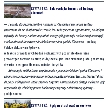
CZYTAJ TEŻ:
Tak wygląda teren pod budowę
atomówki
—
Ponadto dla bezpieczeństwa i wygody użytkowników ww. droga została
poszerzona do ok. 8-10 metrów szerokości i zabezpieczona ogrodzeniem, na którym
pojawiły się banery z informacjami nt. energetyki jądrowej i realizowanej inwestycji,
a także atrakcji turystycznych zlokalizowanych w gminie Choczewo
– podają
Polskie Elektrownie Jądrowe.
W trakcie prowadzonych badań geologicznych pozostałe drogi leśne
prowadzące zarówno na plażę w Słajszewie, jak i inne okoliczne plaże, pozostaną
otwarte i dostępne dla mieszkańców i turystów.
—
Równolegle spółka ściśle współpracuje z przedstawicielami gminy Choczewo i
sfinansowała opracowanie dokumentacji projektowej nowej tzw. „zastępczej” drogi
do plaży w Słajszewie, która zapewni turystom i mieszkańcom dostęp w okresie, gdy
rozpocznie się właściwy proces budowalny związany z elektrownią jądrową
–
podaje spółka.
CZYTAJ TEŻ:
Będą protestować przeciwko