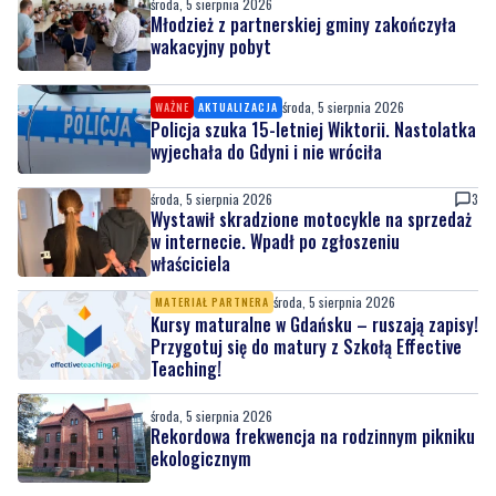
środa, 5 sierpnia 2026
Młodzież z partnerskiej gminy zakończyła
wakacyjny pobyt
środa, 5 sierpnia 2026
WAŻNE
AKTUALIZACJA
Policja szuka 15-letniej Wiktorii. Nastolatka
wyjechała do Gdyni i nie wróciła
środa, 5 sierpnia 2026
3
Wystawił skradzione motocykle na sprzedaż
w internecie. Wpadł po zgłoszeniu
właściciela
środa, 5 sierpnia 2026
MATERIAŁ PARTNERA
Kursy maturalne w Gdańsku – ruszają zapisy!
Przygotuj się do matury z Szkołą Effective
Teaching!
środa, 5 sierpnia 2026
Rekordowa frekwencja na rodzinnym pikniku
ekologicznym