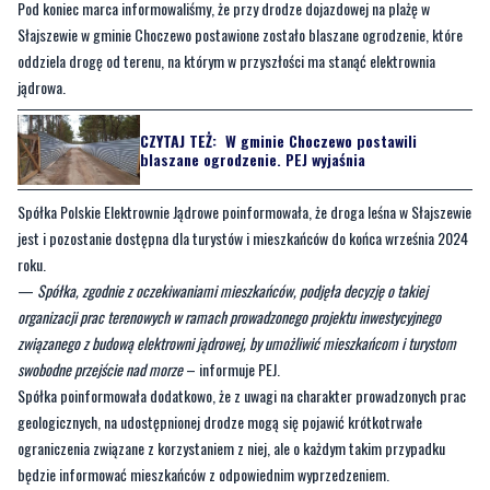
Pod koniec marca informowaliśmy, że przy drodze dojazdowej na plażę w
Słajszewie w gminie Choczewo postawione zostało blaszane ogrodzenie, które
oddziela drogę od terenu, na którym w przyszłości ma stanąć elektrownia
jądrowa.
CZYTAJ TEŻ:
W gminie Choczewo postawili
blaszane ogrodzenie. PEJ wyjaśnia
Spółka Polskie Elektrownie Jądrowe poinformowała, że droga leśna w Słajszewie
jest i pozostanie dostępna dla turystów i mieszkańców do końca września 2024
roku.
—
Spółka, zgodnie z oczekiwaniami mieszkańców, podjęła decyzję o takiej
organizacji prac terenowych w ramach prowadzonego projektu inwestycyjnego
związanego z budową elektrowni jądrowej, by umożliwić mieszkańcom i turystom
swobodne przejście nad morze
– informuje PEJ.
Spółka poinformowała dodatkowo, że z uwagi na charakter prowadzonych prac
geologicznych, na udostępnionej drodze mogą się pojawić krótkotrwałe
ograniczenia związane z korzystaniem z niej, ale o każdym takim przypadku
będzie informować mieszkańców z odpowiednim wyprzedzeniem.