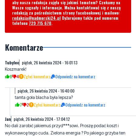
aby nasza redakcja zajęła się jakimś tematem? Czekamy na
Wasze sygnały i informacje. Można kontaktować się z naszą
redakcją za pośrednictwem strony facebookowej i mailowo:
redakcja@nadmorski24.pl
Dyżurujemy także pod numerem
telefonu
729 715 670
.
Komentarze
Tubylec
piątek, 26 kwietnia 2024 - 16:01:13
Koszmarek!
8
4
Zgłoś komentarz
Odpowiedz na komentarz
piątek, 26 kwietnia 2024 - 16:40:00
tamta goła blacha była lepsza?
7
2
Zgłoś komentarz
Odpowiedz na komentarz
Jan
piątek, 26 kwietnia 2024 - 17:04:12
No dali zarobić jakiemuś przyd***sowi. Proszę podać koszt i
wykonawcę tego cuda. Zielona energia ? Po jakiego grzyba ten