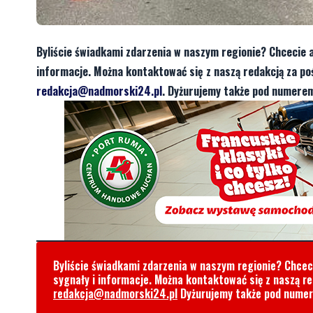
Byliście świadkami zdarzenia w naszym regionie? Chcecie 
informacje. Można kontaktować się z naszą redakcją za 
redakcja@nadmorski24.pl
. Dyżurujemy także pod numerem
Byliście świadkami zdarzenia w naszym regionie? Chce
sygnały i informacje. Można kontaktować się z naszą r
redakcja@nadmorski24.pl
Dyżurujemy także pod nume