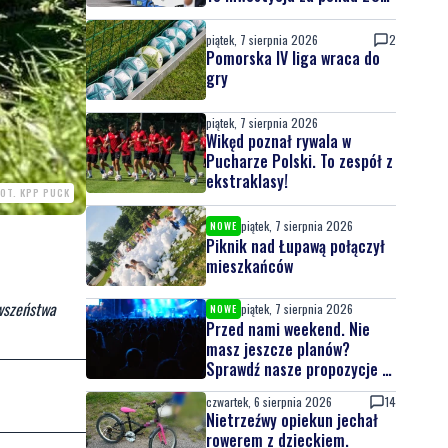
mln zł
piątek, 7 sierpnia 2026
2
Pomorska IV liga wraca do
gry
piątek, 7 sierpnia 2026
Wikęd poznał rywala w
Pucharze Polski. To zespół z
ekstraklasy!
FOT. KPP PUCK
piątek, 7 sierpnia 2026
NOWE
Piknik nad Łupawą połączył
mieszkańców
rwszeństwa
piątek, 7 sierpnia 2026
NOWE
Przed nami weekend. Nie
masz jeszcze planów?
Sprawdź nasze propozycje w
powiecie wejherowskim i
czwartek, 6 sierpnia 2026
14
puckim
Nietrzeźwy opiekun jechał
rowerem z dzieckiem.