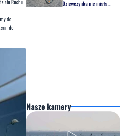
działu Ruchu
Dziewczynka nie miała
kasku
emy do
czani do
Nasze kamery