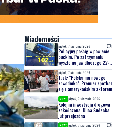
Wiadomości
piątek, 7 sierpnia 2026
1
Policyjny pościg w powiecie
puckim. Po zatrzymaniu
wyszło na jaw dlaczego 22-
latek uciekał
piątek, 7 sierpnia 2026
Tusk: "Polska ma nowego
zawodnika". Premier spotkał
się z amerykańskim aktorem
piątek, 7 sierpnia 2026
NOWE
Kolejna inwestycja drogowa
zakończona. Ulica Sudecka
już przejezdna
piątek, 7 sierpnia 2026
1
NOWE