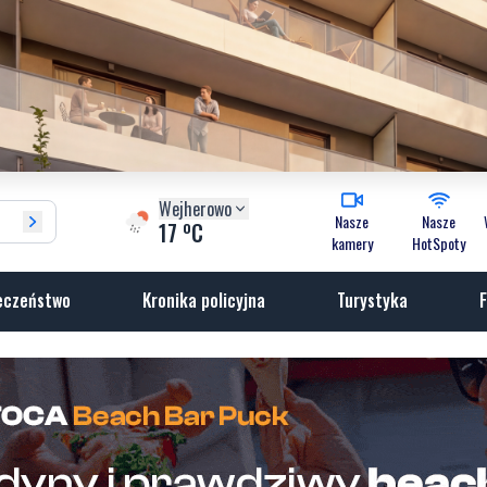
Wejherowo
Nasze
Nasze
o
17
C
kamery
HotSpoty
eczeństwo
Kronika policyjna
Turystyka
F