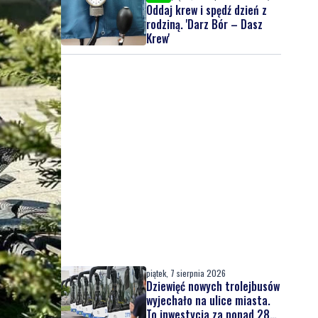
Oddaj krew i spędź dzień z
rodziną. 'Darz Bór – Dasz
Krew'
piątek, 7 sierpnia 2026
Dziewięć nowych trolejbusów
wyjechało na ulice miasta.
To inwestycja za ponad 28