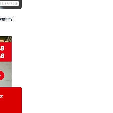
FOT. KPP PUCK
sygnały i
ze