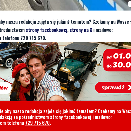
aby nasza redakcja zajęła się jakimś tematem? Czekamy na Wasze 
pośrednictwem
strony facebookowej
,
strony na X
i mailowo:
 telefonu 729 715 670.
cie aby nasza redakcja zajęła się jakimś tematem? Czekamy na Was
edakcją za pośrednictwem strony facebookowej i mailowo:
rem telefonu
729 715 670
.