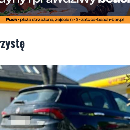
zystę