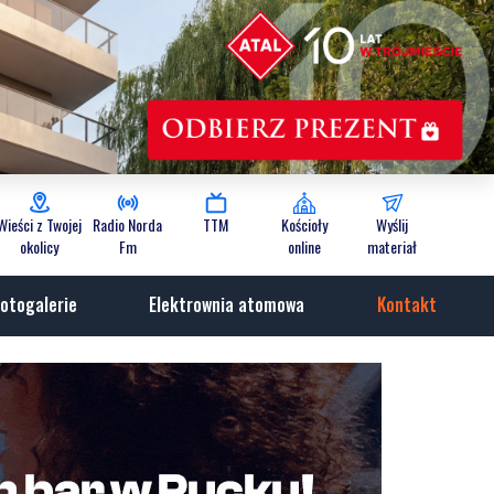
Wieści z Twojej
Radio Norda
TTM
Kościoły
Wyślij
okolicy
Fm
online
materiał
otogalerie
Elektrownia atomowa
Kontakt