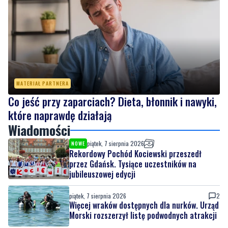
MATERIAŁ PARTNERA
Co jeść przy zaparciach? Dieta, błonnik i nawyki,
które naprawdę działają
Wiadomości
piątek, 7 sierpnia 2026
NOWE
Rekordowy Pochód Kociewski przeszedł
przez Gdańsk. Tysiące uczestników na
jubileuszowej edycji
piątek, 7 sierpnia 2026
2
Więcej wraków dostępnych dla nurków. Urząd
Morski rozszerzył listę podwodnych atrakcji
piątek, 7 sierpnia 2026
MATERIAŁ PARTNERA
Co jeść przy zaparciach? Dieta, błonnik i
nawyki, które naprawdę działają