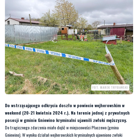
FOT. MAREK TRYBAŃSKI
Do wstrząsającego odkrycia doszło w powiecie wejherowskim w
weekend (20-21 kwietnia 2024 r.). Na terenie jednej z prywatnych
posesji w gminie Gniewino kryminalni ujawnili zwłoki mężczyzny.
Do tragicznego zdarzenia miało dojść w miejscowości Płaczewo (gmina
Gniewino). W wyniku działań wejherowskich kryminalnych ujawniono zwłoki
mężczyzny na terenie prywatnej posesji.
Na miejscu pracowali wejherowscy kryminalni, policjanci dochodzeniowo-śledczy,
technik kryminalistyki i mundurowi z Gniewina.