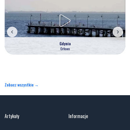
Gdynia
Orłowo
Zobacz wszystkie →
Artykuły
Informacje
Wiadomości
O portalu
Sport
Kontakt
Kultura
Regulamin
Społeczeństwo
Polityka prywatności