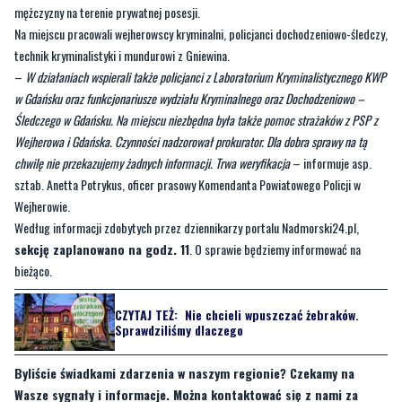
–
W działaniach wspierali także policjanci z Laboratorium Kryminalistycznego KWP
w Gdańsku oraz funkcjonariusze wydziału Kryminalnego oraz Dochodzeniowo –
Śledczego w Gdańsku. Na miejscu niezbędna była także pomoc strażaków z PSP z
Wejherowa i Gdańska. Czynności nadzorował prokurator. Dla dobra sprawy na tą
chwilę nie przekazujemy żadnych informacji. Trwa weryfikacja
– informuje asp.
sztab. Anetta Potrykus, oficer prasowy Komendanta Powiatowego Policji w
Wejherowie.
Według informacji zdobytych przez dziennikarzy portalu Nadmorski24.pl,
sekcję zaplanowano na godz. 11
. O sprawie będziemy informować na
bieżąco.
CZYTAJ TEŻ:
Nie chcieli wpuszczać żebraków.
Sprawdziliśmy dlaczego
Byliście świadkami zdarzenia w naszym regionie? Czekamy na
Wasze sygnały i informacje. Można kontaktować się z nami za
pośrednictwem
strony facebookowej
,
strony na X
i mailowo:
redakcja@nadmorski24.pl
. Dyżurujemy także pod numerem
telefonu 729 715 670.