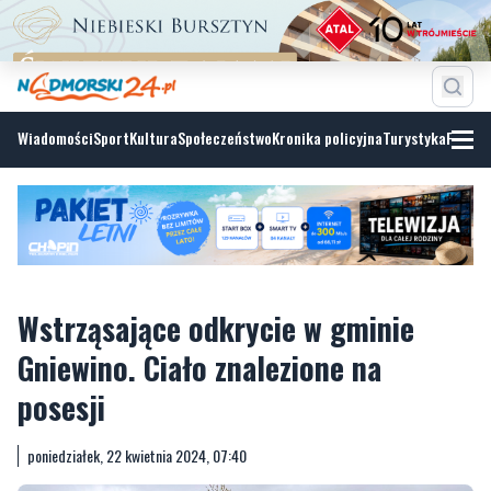
Wiadomości
Sport
Kultura
Społeczeństwo
Kronika policyjna
Turystyka
Fotoga
Wstrząsające odkrycie w gminie
Gniewino. Ciało znalezione na
posesji
poniedziałek, 22 kwietnia 2024, 07:40