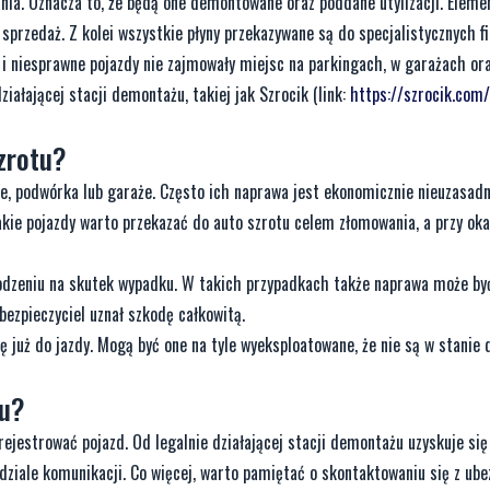
ia. Oznacza to, że będą one demontowane oraz poddane utylizacji. Elemen
przedaż. Z kolei wszystkie płyny przekazywane są do specjalistycznych f
e i niesprawne pojazdy nie zajmowały miejsc na parkingach, w garażach ora
ziałającej stacji demontażu, takiej jak Szrocik (link:
https://szrocik.com/
zrotu?
e, podwórka lub garaże. Często ich naprawa jest ekonomicznie nieuzasadn
akie pojazdy warto przekazać do auto szrotu celem złomowania, a przy oka
odzeniu na skutek wypadku. W takich przypadkach także naprawa może być
ezpieczyciel uznał szkodę całkowitą.
ę już do jazdy. Mogą być one na tyle wyeksploatowane, że nie są w stanie 
du?
ejestrować pojazd. Od legalnie działającej stacji demontażu uzyskuje si
ziale komunikacji. Co więcej, warto pamiętać o skontaktowaniu się z ube