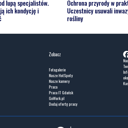
d lupą specjalistów.
Ochrona przyrody w prak
ą ich kondycję i
Uczestnicy usuwali inwaz
ć
rośliny
Zobacz
Nad
Two
Fotogalerie
Inf
Nasze HotSpoty
oko
Nasze kamery
Ka
Praca
Praca IT Gdańsk
GoWork.pl
Dodaj ofertę pracy