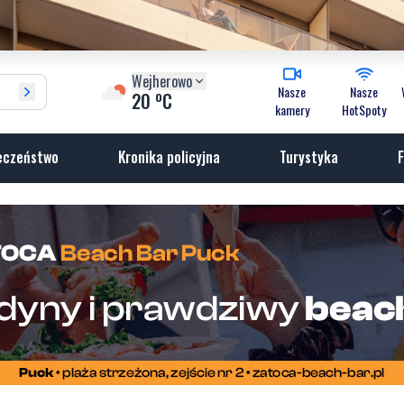
Wejherowo
Nasze
Nasze
o
20
C
kamery
HotSpoty
eczeństwo
Kronika policyjna
Turystyka
F