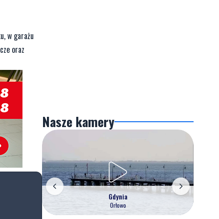
u, w garażu
cze oraz
Nasze kamery
Gdynia
Orłowo