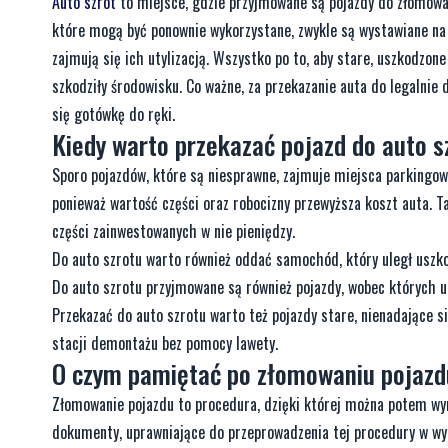
Auto szrot
to miejsce, gdzie przyjmowane są pojazdy do złomowan
które mogą być ponownie wykorzystane, zwykle są wystawiane na s
zajmują się ich utylizacją. Wszystko po to, aby stare, uszkodzon
szkodziły środowisku. Co ważne, za przekazanie auta do legalnie d
się gotówkę do ręki.
Kiedy warto przekazać pojazd do auto s
Sporo pojazdów, które są niesprawne, zajmuje miejsca parkingow
ponieważ wartość części oraz robocizny przewyższa koszt auta. T
części zainwestowanych w nie pieniędzy.
Do auto szrotu warto również oddać samochód, który uległ uszk
Do auto szrotu przyjmowane są również pojazdy, wobec których ub
Przekazać do auto szrotu warto też pojazdy stare, nienadające si
stacji demontażu bez pomocy lawety.
O czym pamiętać po złomowaniu pojaz
Złomowanie pojazdu to procedura, dzięki której można potem wyr
dokumenty, uprawniające do przeprowadzenia tej procedury w wyd