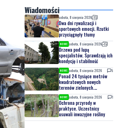
Wiadomości
sobota, 8 sierpnia 2026
Dwa dni rywalizacji i
sportowych emocji. Rzutki
przyciągnęły tłumy
sobota, 8 sierpnia 2026
NOWE
Drzewa pod lupą
specjalistów. Sprawdzają ich
kondycję i stabilność
sobota, 8 sierpnia 2026
5
NOWE
Ponad 24 tysiące metrów
kwadratowych nowych
terenów zielonych.
Powstanie nowa przestrzeń
sobota, 8 sierpnia 2026
1
NOWE
do wypoczynku
Ochrona przyrody w
praktyce. Uczestnicy
usuwali inwazyjne rośliny