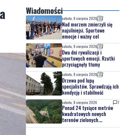
na
Wiadomości
sobota, 8 sierpnia 2026
Nad morzem zmierzyli się
najsilniejsi. Sportowe
emocje i ważny cel
sobota, 8 sierpnia 2026
Dwa dni rywalizacji i
sportowych emocji. Rzutki
przyciągnęły tłumy
sobota, 8 sierpnia 2026
Drzewa pod lupą
specjalistów. Sprawdzają ich
kondycję i stabilność
sobota, 8 sierpnia 2026
7
Ponad 24 tysiące metrów
kwadratowych nowych
terenów zielonych.
Powstanie nowa przestrzeń
do wypoczynku