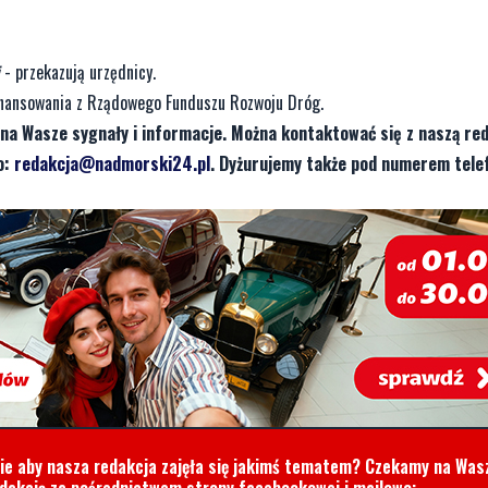
- przekazują urzędnicy.
ofinansowania z Rządowego Funduszu Rozwoju Dróg.
na Wasze sygnały i informacje. Można kontaktować się z naszą red
o:
redakcja@nadmorski24.pl
. Dyżurujemy także pod numerem tele
cie aby nasza redakcja zajęła się jakimś tematem? Czekamy na Was
edakcją za pośrednictwem strony facebookowej i mailowo: