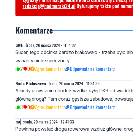
redakcja@nadmorski24.pl
Dyżurujemy także pod nume
Komentarze
GWE
środa, 20 marca 2024 - 11:14:02
Super, tego odcinka bardzo brakowało - trzeba było al
warianty niebezpieczne :/
2
0
Zgłoś komentarz
Odpowiedz na komentarz
Reda Pieleszewo
środa, 20 marca 2024 - 11:34:33
A kiedy powstanie chodnik wzdłuż byłej DK6 od wiaduk
główną drogą? Tam coraz gęstsza zabudowa, powstają osi
3
0
Zgłoś komentarz
Odpowiedz na komentarz
mx
środa, 20 marca 2024 - 12:41:33
Powinna powstać droga rowerowa wzdłuż głównej drogi 