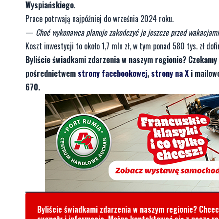
Wyspiańskiego
.
Prace potrwają najpóźniej do września 2024 roku.
—
Choć wykonawca planuje zakończyć je jeszcze przed wakacjami
Koszt inwestycji to około 1,7 mln zł, w tym ponad 580 tys. zł d
Byliście świadkami zdarzenia w naszym regionie? Czekamy 
pośrednictwem
strony facebookowej
,
strony na X
i mailow
670.
Byliście świadkami zdarzenia w naszym regionie? Chce
sygnały i informacje. Można kontaktować się z naszą r