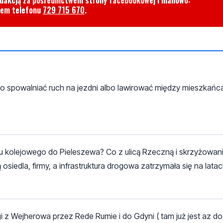
rem telefonu
729 715 670
.
bo spowalniać ruch na jezdni albo lawirować między mieszkańc
tu kolejowego do Pieleszewa? Co z ulicą Rzeczną i skrzyżowan
edla, firmy, a infrastruktura drogowa zatrzymała się na latac
z Wejherowa przez Rede Rumie i do Gdyni ( tam już jest az do