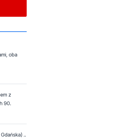
ami, oba
iem z
h 90.
 Gdańska) ..