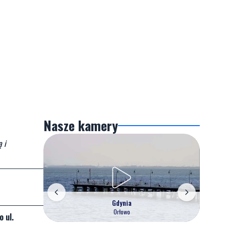
Nasze kamery
 i
Gdynia
Orłowo
 ul.