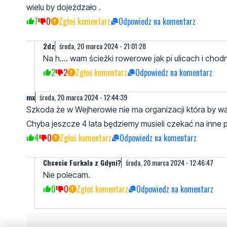
wielu by dojeżdzało .
7
0
Zgłoś komentarz
Odpowiedz na komentarz
2dz
środa, 20 marca 2024 - 21:01:28
Na h.... wam ścieżki rowerowe jak pi ulicach i chod
2
2
Zgłoś komentarz
Odpowiedz na komentarz
mx
środa, 20 marca 2024 - 12:44:39
Szkoda że w Wejherowie nie ma organizacji która by wa
Chyba jeszcze 4 lata będziemy musieli czekać na inne 
4
0
Zgłoś komentarz
Odpowiedz na komentarz
Chcecie Furkala z Gdyni?
środa, 20 marca 2024 - 12:46:47
Nie polecam.
0
0
Zgłoś komentarz
Odpowiedz na komentarz