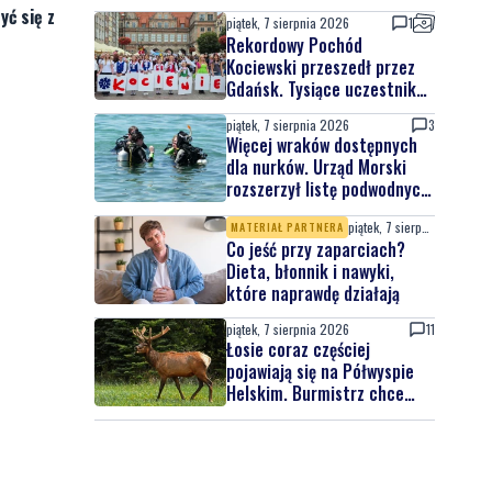
yć się z
piątek, 7 sierpnia 2026
1
Rekordowy Pochód
Kociewski przeszedł przez
Gdańsk. Tysiące uczestników
na jubileuszowej edycji
piątek, 7 sierpnia 2026
3
Więcej wraków dostępnych
dla nurków. Urząd Morski
rozszerzył listę podwodnych
atrakcji
piątek, 7 sierpnia 2026
MATERIAŁ PARTNERA
Co jeść przy zaparciach?
Dieta, błonnik i nawyki,
które naprawdę działają
piątek, 7 sierpnia 2026
11
Łosie coraz częściej
pojawiają się na Półwyspie
Helskim. Burmistrz chce
nowych znaków drogowych