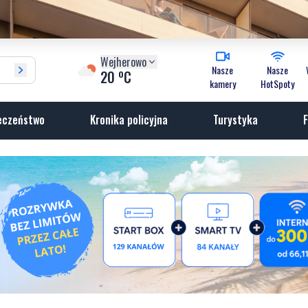
Wejherowo
Nasze
Nasze
o
20
C
kamery
HotSpoty
eczeństwo
Kronika policyjna
Turystyka
F