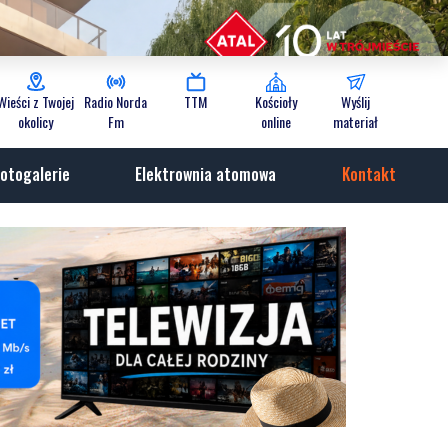
Wieści z Twojej
Radio Norda
TTM
Kościoły
Wyślij
okolicy
Fm
online
materiał
otogalerie
Elektrownia atomowa
Kontakt