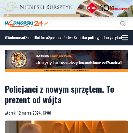
Wiadomości
Sport
Kultura
Społeczeństwo
Kronika policyjna
Turystyka
Fotoga
Policjanci z nowym sprzętem. To
prezent od wójta
wtorek, 12 marca 2024, 13:00