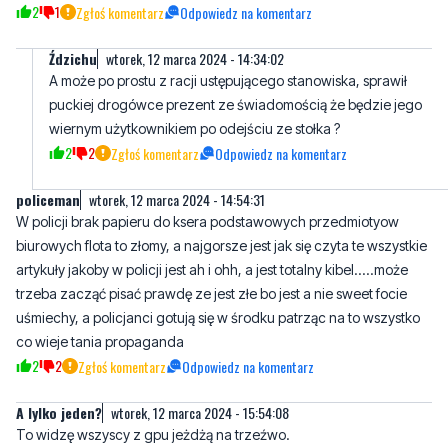
A może po prostu z racji ustępującego stanowiska, sprawił
puckiej drogówce prezent ze świadomością że będzie jego
wiernym użytkownikiem po odejściu ze stołka ?
2
2
Zgłoś komentarz
Odpowiedz na komentarz
policeman
wtorek, 12 marca 2024 - 14:54:31
W policji brak papieru do ksera podstawowych przedmiotyow
biurowych flota to złomy, a najgorsze jest jak się czyta te wszystkie
artykuły jakoby w policji jest ah i ohh, a jest totalny kibel.....może
trzeba zacząć pisać prawdę ze jest złe bo jest a nie sweet focie
uśmiechy, a policjanci gotują się w środku patrząc na to wszystko
co wieje tania propaganda
2
2
Zgłoś komentarz
Odpowiedz na komentarz
A lylko jeden?
wtorek, 12 marca 2024 - 15:54:08
To widzę wszyscy z gpu jeżdżą na trzeźwo.
0
0
Zgłoś komentarz
Odpowiedz na komentarz
Obywatel
środa, 13 marca 2024 - 05:48:41