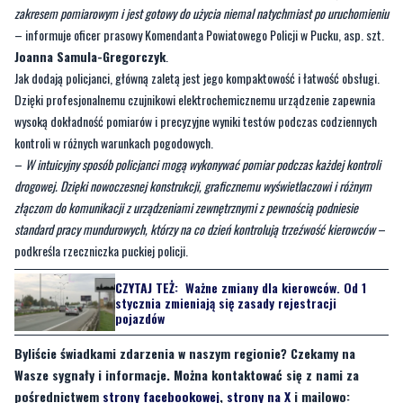
Jak dodają policjanci, główną zaletą jest jego kompaktowość i łatwość obsługi.
Dzięki profesjonalnemu czujnikowi elektrochemicznemu urządzenie zapewnia
wysoką dokładność pomiarów i precyzyjne wyniki testów podczas codziennych
kontroli w różnych warunkach pogodowych.
–
W intuicyjny sposób policjanci mogą wykonywać pomiar podczas każdej kontroli
drogowej. Dzięki nowoczesnej konstrukcji, graficznemu wyświetlaczowi i różnym
złączom do komunikacji z urządzeniami zewnętrznymi z pewnością podniesie
standard pracy mundurowych, którzy na co dzień kontrolują trzeźwość kierowców
–
podkreśla rzeczniczka puckiej policji.
CZYTAJ TEŻ:
Ważne zmiany dla kierowców. Od 1
stycznia zmieniają się zasady rejestracji
pojazdów
Byliście świadkami zdarzenia w naszym regionie? Czekamy na
Wasze sygnały i informacje. Można kontaktować się z nami za
pośrednictwem
strony facebookowej
,
strony na X
i mailowo:
redakcja@nadmorski24.pl
. Dyżurujemy także pod numerem
telefonu 729 715 670.