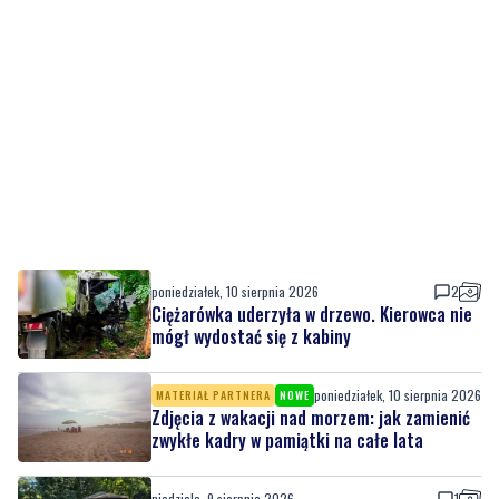
poniedziałek, 10 sierpnia 2026
2
Ciężarówka uderzyła w drzewo. Kierowca nie
mógł wydostać się z kabiny
poniedziałek, 10 sierpnia 2026
MATERIAŁ PARTNERA
NOWE
Zdjęcia z wakacji nad morzem: jak zamienić
zwykłe kadry w pamiątki na całe lata
niedziela, 9 sierpnia 2026
1
Park wypełnił się muzyką. Na scenie wystąpił
zespół Ilia