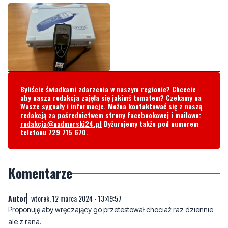
Byliście świadkami zdarzenia w naszym regionie? Chcecie
aby nasza redakcja zajęła się jakimś tematem? Czekamy na
Wasze sygnały i informacje. Można kontaktować się z naszą
redakcją za pośrednictwem strony facebookowej i mailowo:
redakcja@nadmorski24.pl
Dyżurujemy także pod numerem
telefonu
729 715 670
.
Komentarze
Autor
wtorek, 12 marca 2024 - 13:49:57
Proponuję aby wręczający go przetestował chociaż raz dziennie
ale z rana.
2
1
Zgłoś komentarz
Odpowiedz na komentarz
Ździchu
wtorek, 12 marca 2024 - 14:34:02