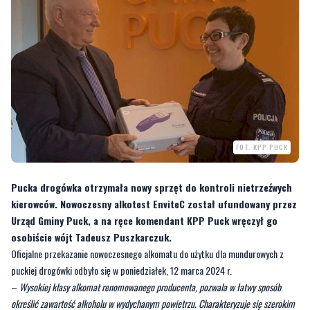
FOT. KPP PUCK
Pucka drogówka otrzymała nowy sprzęt do kontroli nietrzeźwych
kierowców. Nowoczesny alkotest EnviteC został ufundowany przez
Urząd Gminy Puck, a na ręce komendant KPP Puck wręczył go
osobiście wójt Tadeusz Puszkarczuk.
Oficjalne przekazanie nowoczesnego alkomatu do użytku dla mundurowych z
puckiej drogówki odbyło się w poniedziałek, 12 marca 2024 r.
–
Wysokiej klasy alkomat renomowanego producenta, pozwala w łatwy sposób
określić zawartość alkoholu w wydychanym powietrzu. Charakteryzuje się szerokim
zakresem pomiarowym i jest gotowy do użycia niemal natychmiast po uruchomieniu
– informuje oficer prasowy Komendanta Powiatowego Policji w Pucku, asp. szt.
Joanna Samula-Gregorczyk
.