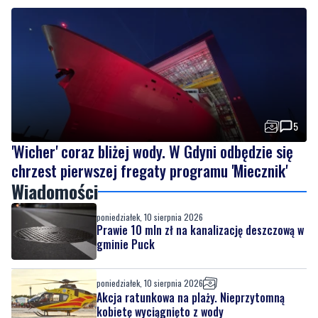
5
'Wicher' coraz bliżej wody. W Gdyni odbędzie się
chrzest pierwszej fregaty programu 'Miecznik'
Wiadomości
poniedziałek, 10 sierpnia 2026
Prawie 10 mln zł na kanalizację deszczową w
gminie Puck
poniedziałek, 10 sierpnia 2026
Akcja ratunkowa na plaży. Nieprzytomną
kobietę wyciągnięto z wody
poniedziałek, 10 sierpnia 2026
5
'Wicher' coraz bliżej wody. W Gdyni odbędzie