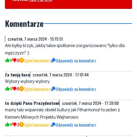
Komentarze
czwartek, 7 marca 2024 - 15:15:51
Ale byłby krzyk, jakby takie spotkanie zorganizowano "tylko dla
mężczyzn" :)
4
0
Zgłoś komentarz
Odpowiedz na komentarz
Za twoją kase
czwartek, 7 marca 2024 - 17:01:44
Wybory wybory wybory
4
0
Zgłoś komentarz
Odpowiedz na komentarz
to dzięki Panu Prezydentowi
czwartek, 7 marca 2024 - 17:39:00
mamy taki wspaniały obiekt kultury jak Filharmonia! to jeden z
Kamieni Milowych Projektu Wejherowo
4
3
Zgłoś komentarz
Odpowiedz na komentarz
Tylko szkoda za 1/3 wydarzeń to takie
czwartek, 7 marca 2024 -
wiece.
19:12:20
Nie dzięki Prezydentowi, tylko dzięki kredytom.
Wracają do tematu, ten przybytek kosztuje wraz z utrzymaniem