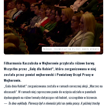
ŹRÓDŁO: TELEWIZJATTM.PL/FOT. VASYL KYRNYS
Filharmonia Kaszubska w Wejherowie przybrała różowe barwy.
Wszystko przez „Galę dla Kobiet”, która zorganizowana w niej
została przez powiat wejherowski i Powiatowy Urząd Pracy w
Wejherowie.
„Gala dnia Kobiet” zorganizowana została w ramach corocznej akcji „Marzec na
obcasach”. W ramach niej zaproszono panie do wzięcia udziału w panelach
dyskusyjnych na różne tematy dotyczące roli kobiet, szczególnie w biznesie.
—
To dwa wykłady. Pierwszy był o równości płci na rynku pracy. A później trochę
statystyk na temat kobiet na rynku pracy, czyli jakie kobiety pracują, w jakim wieku,
z jakim wykształceniem, jakie jest również bezrobocie na rynku pracy. Natomiast
trzecim punktem spotkania był panel dyskusyjny, na który zaprosiłam kobiety