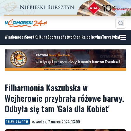
Wiadomości
Sport
Kultura
Społeczeństwo
Kronika policyjna
Turystyka
Fotoga
Filharmonia Kaszubska w
Wejherowie przybrała różowe barwy.
Odbyła się tam 'Gala dla Kobiet'
czwartek, 7 marca 2024, 13:00
TELEWIZJA TTM