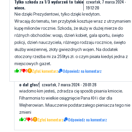
kupę milionów rocznie. Szkoda, że służy w dużej mierze do
różnych obchodów: wosp, dzień kobiet, gala sportu, święto
policji, dzień nauczyciela, różnego rodzaju rocznice, święto
służby wieziennej, złoty gwiezdnych wojen. Na dodatek
otoczony rzeźba mi za 259tys zł. o czym pisała kiedyś jedna z
miejscowych gazet.
7
1
Zgłoś komentarz
Odpowiedz na komentarz
o dał głos!
czwartek, 7 marca 2024 - 20:01:28
wiadomo kim jesteś, zdradza cię sposób pisania kmiocie.
Filharmonia to wielkie osiągnięcie Pana KH i dar dla
Wejherowian. Miauczenie podstarzałego pieniacza tego nie
zmieni
3
5
Zgłoś komentarz
Odpowiedz na komentarz
Napisz swój komentarz