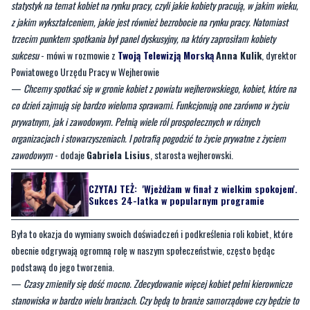
sukcesu
- mówi w rozmowie z
Twoją Telewizją Morską
Anna Kulik
, dyrektor
Powiatowego Urzędu Pracy w Wejherowie
—
Chcemy spotkać się w gronie kobiet z powiatu wejherowskiego, kobiet, które na
co dzień zajmują się bardzo wieloma sprawami. Funkcjonują one zarówno w życiu
prywatnym, jak i zawodowym. Pełnią wiele ról prospołecznych w różnych
organizacjach i stowarzyszeniach. I potrafią pogodzić to życie prywatne z życiem
zawodowym
- dodaje
Gabriela Lisius
, starosta wejherowski.
CZYTAJ TEŻ:
'Wjeżdżam w finał z wielkim spokojem'.
Sukces 24-latka w popularnym programie
Była to okazja do wymiany swoich doświadczeń i podkreślenia roli kobiet, które
obecnie odgrywają ogromną rolę w naszym społeczeństwie, często będąc
podstawą do jego tworzenia.
—
Czasy zmieniły się dość mocno. Zdecydowanie więcej kobiet pełni kierownicze
stanowiska w bardzo wielu branżach. Czy będą to branże samorządowe czy będzie to
również szkolnictwo wyższe. Uważam, że zmieniło się bardzo dużo, aczkolwiek
trzeba cały czas pracować
- zauważa
Beata Dudzińska
, dziekan KPSW w
Wejherowie.