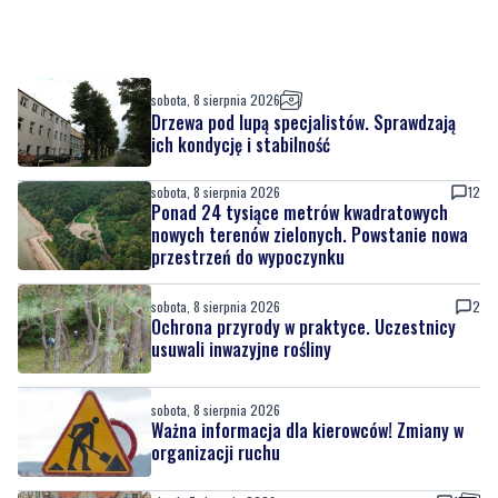
sobota, 8 sierpnia 2026
Drzewa pod lupą specjalistów. Sprawdzają
ich kondycję i stabilność
sobota, 8 sierpnia 2026
12
Ponad 24 tysiące metrów kwadratowych
nowych terenów zielonych. Powstanie nowa
przestrzeń do wypoczynku
sobota, 8 sierpnia 2026
2
Ochrona przyrody w praktyce. Uczestnicy
usuwali inwazyjne rośliny
sobota, 8 sierpnia 2026
Ważna informacja dla kierowców! Zmiany w
organizacji ruchu
piątek, 7 sierpnia 2026
1
Rekordowy Pochód Kociewski przeszedł
przez Gdańsk. Tysiące uczestników na
jubileuszowej edycji