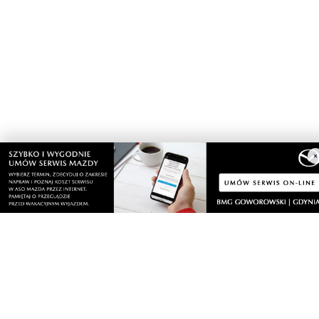
Nasze kamery
×
Gdynia
Orłowo