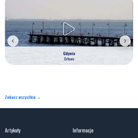
Gdynia
Orłowo
Zobacz wszystkie →
Artykuły
Informacje