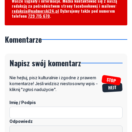
Wasze sygnały i informacje. Można kontaktować się z naszą
redakcją za pośrednictwem strony facebookowej i mailowo:
redakcja@nadmorski24.pl
Dyżurujemy także pod numerem
telefonu
729 715 670
.
Komentarze
Napisz swój komentarz
Nie hejtuj, pisz kulturalnie i zgodne z prawem
komentarze! Jeśli widzisz niestosowny wpis -
kliknij "zgłoś nadużycie".
Imię / Podpis
Odpowiedz