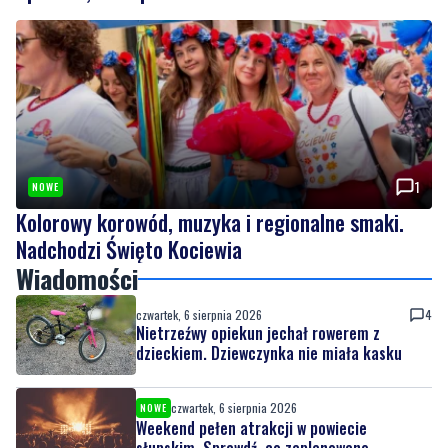
1
NOWE
Kolorowy korowód, muzyka i regionalne smaki.
Nadchodzi Święto Kociewia
Wiadomości
czwartek, 6 sierpnia 2026
4
Nietrzeźwy opiekun jechał rowerem z
dzieckiem. Dziewczynka nie miała kasku
czwartek, 6 sierpnia 2026
NOWE
Weekend pełen atrakcji w powiecie
słupskim. Sprawdź, co zaplanowano