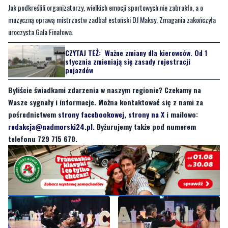
Jak podkreślili organizatorzy, wielkich emocji sportowych nie zabrakło, a o
muzyczną oprawą mistrzostw zadbał estoński DJ Maksy. Zmagania zakończyła
uroczysta Gala Finałowa.
CZYTAJ TEŻ:
Ważne zmiany dla kierowców. Od 1
stycznia zmieniają się zasady rejestracji
pojazdów
Byliście świadkami zdarzenia w naszym regionie? Czekamy na
Wasze sygnały i informacje. Można kontaktować się z nami za
pośrednictwem
strony facebookowej
,
strony na X
i mailowo:
redakcja@nadmorski24.pl
. Dyżurujemy także pod numerem
telefonu 729 715 670.