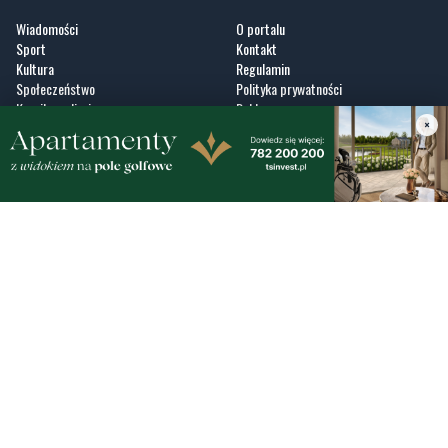
Wiadomości
O portalu
Sport
Kontakt
Kultura
Regulamin
Społeczeństwo
Polityka prywatności
Kronika policyjna
Reklama
×
Zobacz
Fotogalerie
Nasze HotSpoty
Nasze kamery
Praca
Praca IT Gdańsk
GoWork.pl
Dodaj ofertę pracy
Nadmorski24.pl - portal informacyjny z Małego Trójmiasta Kaszubskiego. Twoja
codzienna dawka najnowszych wiadomości z najbliższej okolicy. Informacje
społeczne, kulturalne i sportowe z Wejherowa, Pucka, Redy, Rumi i okolic.
Zawsze sprawdzone i aktualne info dla mieszkańców Małego Trójmiasta