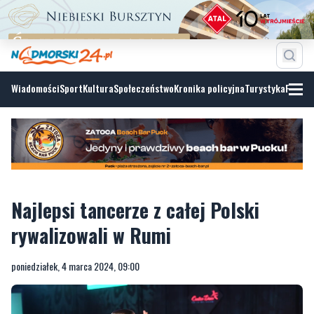
Wiadomości
Sport
Kultura
Społeczeństwo
Kronika policyjna
Turystyka
Fotoga
Najlepsi tancerze z całej Polski
rywalizowali w Rumi
poniedziałek, 4 marca 2024, 09:00