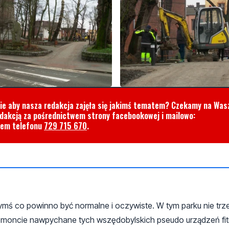
cie aby nasza redakcja zajęła się jakimś tematem? Czekamy na Was
edakcją za pośrednictwem strony facebookowej i mailowo:
rem telefonu
729 715 670
.
zymś co powinno być normalne i oczywiste. W tym parku nie trz
po remoncie nawpychane tych wszędobylskich pseudo urządzeń fit