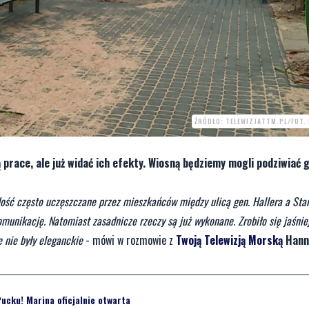
ŹRÓDŁO: TELEWIZJATTM.PL/FOT.
prace, ale już widać ich efekty. Wiosną będziemy mogli podziwiać g
t dość często uczęszczane przez mieszkańców między ulicą gen. Hallera a St
omunikację. Natomiast zasadnicze rzeczy są już wykonane. Zrobiło się jaśnie
e nie były eleganckie
- mówi w rozmowie z
Twoją Telewizją Morską
Hann
 Pucku! Marina oficjalnie otwarta