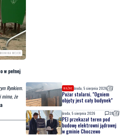
 MONIKA WEJER
o w pełnej
arym Rynkiem.
środa, 5 sierpnia 2026
WAŻNE
Pożar stolarni. "Ogniem
j mimo, że
objęty jest cały budynek"
a
środa, 5 sierpnia 2026
28
PEJ przekazał teren pod
budowę elektrowni jądrowej
w gminie Choczewo