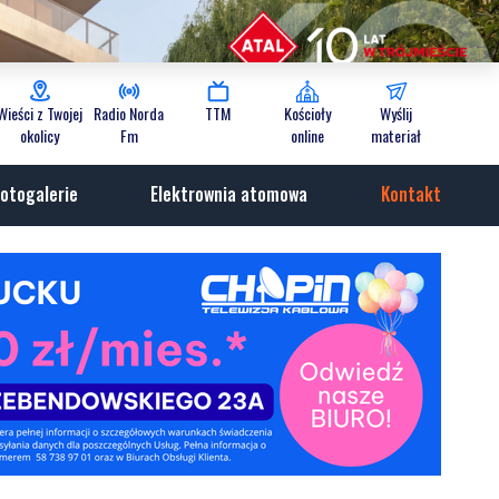
Wieści z Twojej
Radio Norda
TTM
Kościoły
Wyślij
okolicy
Fm
online
materiał
otogalerie
Elektrownia atomowa
Kontakt