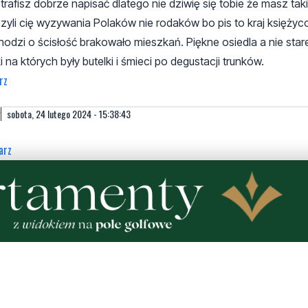
rafisz dobrze napisać dlatego nie dziwię się tobie że masz tak
czyli cię wyzywania Polaków nie rodaków bo pis to kraj księży
chodzi o ścisłość brakowało mieszkań. Piękne osiedla a nie stare
 na których były butelki i śmieci po degustacji trunków.
rz
?
sobota, 24 lutego 2024 - 15:38:43
arz
wyrola.
ntarz
iami na doby które powstały za kadencji wesołej Hanki?
tarz