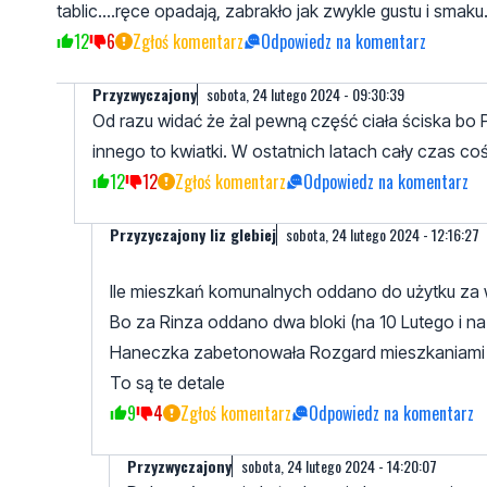
tablic....ręce opadają, zabrakło jak zwykle gustu i smaku
12
6
Zgłoś komentarz
Odpowiedz na komentarz
Przyzwyczajony
sobota, 24 lutego 2024 - 09:30:39
Od razu widać że żal pewną część ciała ściska bo P
innego to kwiatki. W ostatnich latach cały czas c
12
12
Zgłoś komentarz
Odpowiedz na komentarz
Przyzyczajony liz glebiej
sobota, 24 lutego 2024 - 12:16:27
Ile mieszkań komunalnych oddano do użytku za 
Bo za Rinza oddano dwa bloki (na 10 Lutego i n
Haneczka zabetonowała Rozgard mieszkaniami 
To są te detale
9
4
Zgłoś komentarz
Odpowiedz na komentarz
Przyzwyczajony
sobota, 24 lutego 2024 - 14:20:07