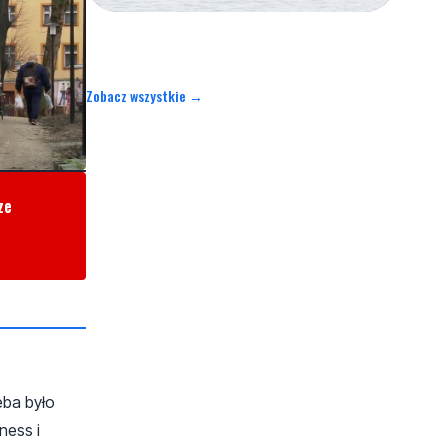
Zobacz wszystkie →
ze
eba było
ness i