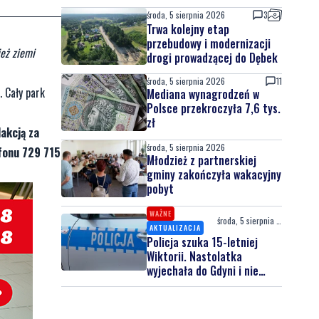
środa, 5 sierpnia 2026
3
Trwa kolejny etap
przebudowy i modernizacji
ież ziemi
drogi prowadzącej do Dębek
środa, 5 sierpnia 2026
11
. Cały park
Mediana wynagrodzeń w
Polsce przekroczyła 7,6 tys.
zł
akcją za
środa, 5 sierpnia 2026
fonu 729 715
Młodzież z partnerskiej
gminy zakończyła wakacyjny
pobyt
WAŻNE
środa, 5 sierpnia 2026
AKTUALIZACJA
Policja szuka 15-letniej
Wiktorii. Nastolatka
wyjechała do Gdyni i nie
wróciła