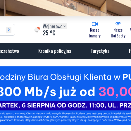
Wejherowo
Nasze
Nasze
o
25
C
kamery
HotSpoty
eczeństwo
Kronika policyjna
Turystyka
F