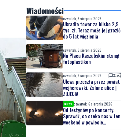
Wiadomości
czwartek, 6 sierpnia 2026
Ukradła towar za blisko 2,9
tys. zł. Teraz może jej grozić
do 5 lat więzienia
czwartek, 6 sierpnia 2026
Na Placu Kaszubskim stanął
fotoplastikon
czwartek, 6 sierpnia 2026
3
Ulewa przeszła przez powiat
wejherowski. Zalane ulice |
ZDJĘCIA
czwartek, 6 sierpnia 2026
NOWE
Od festynów po koncerty.
Sprawdź, co czeka nas w ten
weekend w powiecie
lęborskim