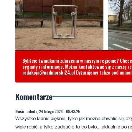
Byliście świadkami zdarzenia w naszym regionie? Chce
sygnały i informacje. Można kontaktować się z naszą r
redakcja@nadmorski24.pl
Dyżurujemy także pod nume
Komentarze
Gość
sobota, 24 lutego 2024 - 08:43:25
Wszystko ładnie pięknie, tylko jak można chwalić się c
wiele robić, a tylko zadbać o to co było....aktualnie 