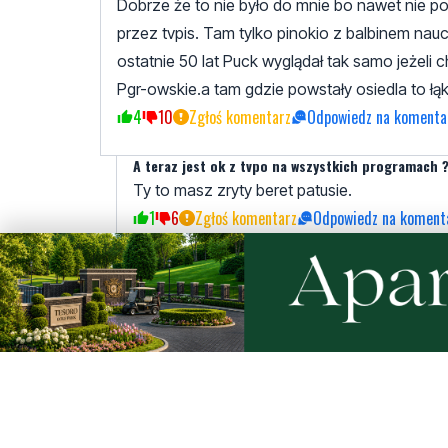
Dobrze że to nie było do mnie bo nawet nie pot
przez tvpis. Tam tylko pinokio z balbinem nau
ostatnie 50 lat Puck wyglądał tak samo jeżeli 
Pgr-owskie.a tam gdzie powstały osiedla to łąki
4
10
Zgłoś komentarz
Odpowiedz na komenta
A teraz jest ok z tvpo na wszystkich programach 
Ty to masz zryty beret patusie.
1
6
Zgłoś komentarz
Odpowiedz na koment
Przyzwyczajony
niedziela, 25 lutego 2024 - 09:24:05
Odezwała się największa patola balbina z
4
1
Zgłoś komentarz
Odpowiedz na kome
Przyczajony
sobota, 24 lutego 2024 - 16:22:52
Co za korzyści są z tych bloków z mieszkan
4
4
Zgłoś komentarz
Odpowiedz na komen