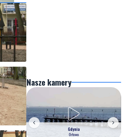
Nasze kamery
Gdynia
Orłowo