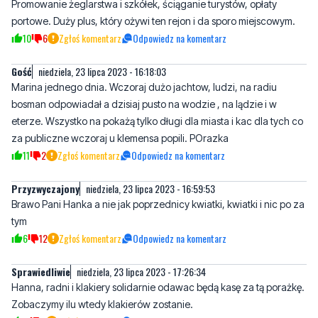
Gość
niedziela, 23 lipca 2023 - 16:18:03
Marina jednego dnia. Wczoraj dużo jachtow, ludzi, na radiu
bosman odpowiadał a dzisiaj pusto na wodzie , na lądzie i w
eterze. Wszystko na pokażą tylko długi dla miasta i kac dla tych co
za publiczne wczoraj u klemensa popili. POrazka
11
2
Zgłoś komentarz
Odpowiedz na komentarz
Przyzwyczajony
niedziela, 23 lipca 2023 - 16:59:53
Brawo Pani Hanka a nie jak poprzednicy kwiatki, kwiatki i nic po za
tym
6
12
Zgłoś komentarz
Odpowiedz na komentarz
Sprawiedliwie
niedziela, 23 lipca 2023 - 17:26:34
Hanna, radni i klakiery solidarnie odawac będą kasę za tą porażkę.
Zobaczymy ilu wtedy klakierów zostanie.
11
4
Zgłoś komentarz
Odpowiedz na komentarz
Joanna
niedziela, 23 lipca 2023 - 18:20:28