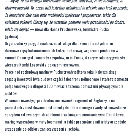
kolejnych pokoleń. Cieszę się, że wszystko, pomimo wielu przeciwności po drodze,
udało się dopiąć
— mówi dla Hanna Pruchniewska, burmistrz Pucka
[galeria]
Organizatorzy przygotowali liczne atrakcje dla dzieci i dorosłych, m.in.
darmowe rejsy katamaranem lub łodzią motorową, wręczenie pucharów w
ramach Onkoregat, koncerty zespołów, m.in. Fucus, 4 razy w roku czy gwiazdy
wieczoru Kombi Łosowski z pokazem laserowym.
Prace nad rozbudową mariny w Pucku trwały półtora roku. Najważniejszą
częścią inwestycji była budowa części falochronu północnego i stałego pomostu
połączeniowego o długości 180 m wraz z trzema pomostami pływającymi dla
jachtów.
W ramach inwestycji przebudowano również fragment ul. Żeglarzy, a na
pomostach zainstalowano postumenty do poboru energii i wody, stanowiska ze
sprzętem ratowniczym, drabinkami oraz knagami cumowniczymi. Dodatkowo,
marinę wyposażono w mały bosmanat, a także przenośne sanitariaty oraz stałe
urządzenie do odbioru zanieczyszczeń z jachtów.
Wartość przedsięwzięcia to blisko 39 mln zł, w tym ponad 22 mln zł stanowi
dofinansowanie z Regionalnego Programu Operacyjnego Województwa
Pomorskiego na lata 2014-2020. .