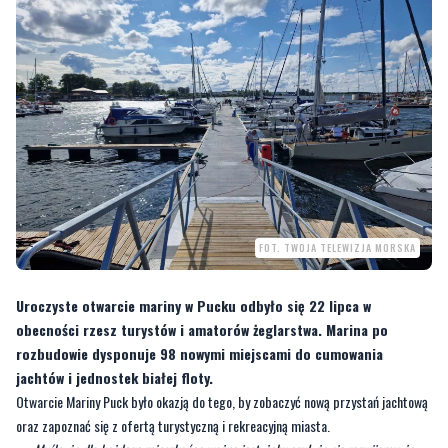
FOT. TWOJA TELEWIZJA MORSKA
Uroczyste otwarcie mariny w Pucku odbyło się 22 lipca w
obecności rzesz turystów i amatorów żeglarstwa. Marina po
rozbudowie dysponuje 98 nowymi miejscami do cumowania
jachtów i jednostek białej floty.
Otwarcie Mariny Puck było okazją do tego, by zobaczyć nową przystań jachtową
oraz zapoznać się z ofertą turystyczną i rekreacyjną miasta.
—
Myślę, że dla każdego mieszkańca ważne jest, żeby czuł, że się rozwijamy, że
idziemy naprzód. To, czego dziś jesteśmy świadkami to właśnie duży krok do przodu.
Ta inwestycja daje nam duże możliwości społeczne i gospodarcze, także dla