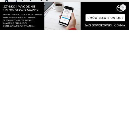
×
Ukradła towar za blisko 2,9 tys. zł. Teraz może
jej grozić do 5 lat więzienia
Na Placu Kaszubskim stanął fotoplastikon