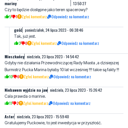
gość
poniedziałek, 24 lipca 2023 - 06:38:46
Tak, już jest.
3
0
Zgłoś komentarz
Odpowiedz na komentarz
Mieszkańcy
niedziela, 23 lipca 2023 - 14:54:42
Gdyby nie działania Przewodniczącej Rady Miasta ,a dzisiejszej
Burmistrz Pucka Marina byłaby 10 lat wcześniej !!!! takie są fakty !!!
10
6
Zgłoś komentarz
Odpowiedz na komentarz
Niebawem wyjdzie na jaw
niedziela, 23 lipca 2023 - 15:26:42
Cala prawda o marinie.
11
2
Zgłoś komentarz
Odpowiedz na komentarz
Aster
niedziela, 23 lipca 2023 - 15:59:40
Gratulujemy Puckowie, to jest inwestycja w przyszłość.
Promowanie żeglarstwa i szkółek, ściąganie turystów, opłaty
portowe. Duży plus, który ożywi ten rejon i da sporo miejscowym.
10
6
Zgłoś komentarz
Odpowiedz na komentarz