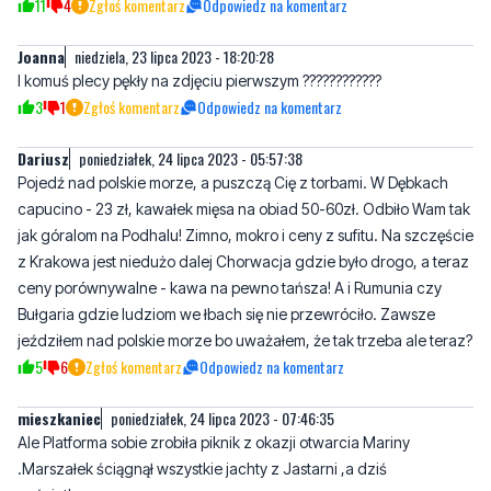
I komuś plecy pękły na zdjęciu pierwszym ????????????
3
1
Zgłoś komentarz
Odpowiedz na komentarz
Dariusz
poniedziałek, 24 lipca 2023 - 05:57:38
Pojedź nad polskie morze, a puszczą Cię z torbami. W Dębkach
capucino - 23 zł, kawałek mięsa na obiad 50-60zł. Odbiło Wam tak
jak góralom na Podhalu! Zimno, mokro i ceny z sufitu. Na szczęście
z Krakowa jest niedużo dalej Chorwacja gdzie było drogo, a teraz
ceny porównywalne - kawa na pewno tańsza! A i Rumunia czy
Bułgaria gdzie ludziom we łbach się nie przewróciło. Zawsze
jeździłem nad polskie morze bo uważałem, że tak trzeba ale teraz?
5
6
Zgłoś komentarz
Odpowiedz na komentarz
mieszkaniec
poniedziałek, 24 lipca 2023 - 07:46:35
Ale Platforma sobie zrobiła piknik z okazji otwarcia Mariny
.Marszałek ściągnął wszystkie jachty z Jastarni ,a dziś
puściutko....
8
2
Zgłoś komentarz
Odpowiedz na komentarz