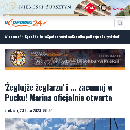
Wiadomości
Sport
Kultura
Społeczeństwo
Kronika policyjna
Turystyka
Fotoga
'Żeglujże żeglarzu' i ... zacumuj w
Pucku! Marina oficjalnie otwarta
niedziela, 23 lipca 2023, 06:02