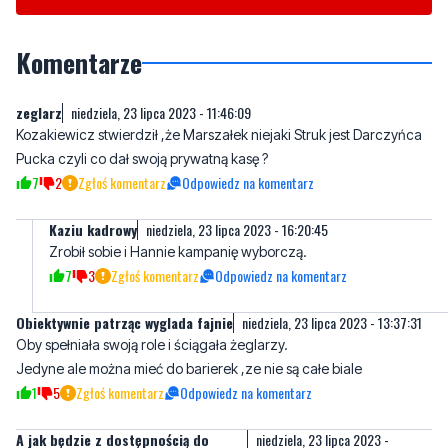
zeglarz
niedziela, 23 lipca 2023 - 11:46:09
Kozakiewicz stwierdził ,że Marszałek niejaki Struk jest Darczyńca
Pucka czyli co dał swoją prywatną kasę ?
7
2
Zgłoś komentarz
Odpowiedz na komentarz
Kaziu kadrowy
niedziela, 23 lipca 2023 - 16:20:45
Zrobił sobie i Hannie kampanię wyborczą.
7
3
Zgłoś komentarz
Odpowiedz na komentarz
Obiektywnie patrząc wyglada fajnie
niedziela, 23 lipca 2023 - 13:37:31
Oby spełniała swoją role i ściągała żeglarzy.
Jedyne ale można mieć do barierek ,ze nie są całe biale
1
5
Zgłoś komentarz
Odpowiedz na komentarz
A jak będzie z dostępnością do
niedziela, 23 lipca 2023 -
mariny
13:50:27
Czy to będzie dostępne jako teren spacerowy?
5
1
Zgłoś komentarz
Odpowiedz na komentarz