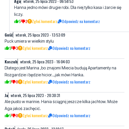
5
2
Zgłoś komentarz
Odpowiedz na komentarz
Gość
wtorek, 25 lipca 2023 - 13:53:09
Puck umiera w wielkim stylu
9
3
Zgłoś komentarz
Odpowiedz na komentarz
Kaszub
wtorek, 25 lipca 2023 - 16:04:03
Dlatego jest Marina ,bo znajomi Miecia budują Apartamenty na
Rozgardzie i będzie hicior..,jak mówi Hanka.
9
0
Zgłoś komentarz
Odpowiedz na komentarz
Ja
wtorek, 25 lipca 2023 - 20:30:31
Ale pusto w marinie. Hania ściągnij jeszcze kilka jachtow. Może
Aga jakoś zachęcić.
5
0
Zgłoś komentarz
Odpowiedz na komentarz
Pytek
środa, 26 lipca 2023 - 12:19:17
Dlaczego w marinie nie ma chętnych do postoju. Miało być kilka
tysięcy odwiedzin rocznie czyli maj - wrzesień a tu tak pusto.
Hania wołaj kolesi z Sopotu niech lajby stawiają i płacą te wysokie