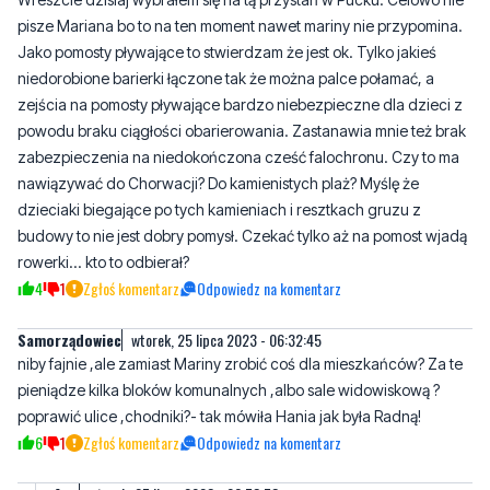
zejścia na pomosty pływające bardzo niebezpieczne dla dzieci z
powodu braku ciągłości obarierowania. Zastanawia mnie też brak
zabezpieczenia na niedokończona cześć falochronu. Czy to ma
nawiązywać do Chorwacji? Do kamienistych plaż? Myślę że
dzieciaki biegające po tych kamieniach i resztkach gruzu z
budowy to nie jest dobry pomysł. Czekać tylko aż na pomost wjadą
rowerki... kto to odbierał?
4
1
Zgłoś komentarz
Odpowiedz na komentarz
Samorządowiec
wtorek, 25 lipca 2023 - 06:32:45
niby fajnie ,ale zamiast Mariny zrobić coś dla mieszkańców? Za te
pieniądze kilka bloków komunalnych ,albo sale widowiskową ?
poprawić ulice ,chodniki?- tak mówiła Hania jak była Radną!
6
1
Zgłoś komentarz
Odpowiedz na komentarz
Aga
wtorek, 25 lipca 2023 - 06:58:53
Hanna jedno mówi drugie robi. Dla niej tylko kasa i żarcie się
liczy.