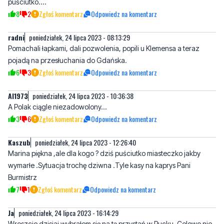
radni
poniedziałek, 24 lipca 2023 - 08:13:29
Pomachali łapkami, dali pozwolenia, popili u Klemensa a teraz
pojadą na przesłuchania do Gdańska.
6
3
Zgłoś komentarz
Odpowiedz na komentarz
Al1973
poniedziałek, 24 lipca 2023 - 10:36:38
A Polak ciągle niezadowolony...
3
6
Zgłoś komentarz
Odpowiedz na komentarz
Kaszub
poniedziałek, 24 lipca 2023 - 12:26:40
Marina piękna ,ale dla kogo ? dziś puściutko miasteczko jakby
wymarłe .Sytuacja trochę dziwna .Tyle kasy na kaprys Pani
Burmistrz
7
1
Zgłoś komentarz
Odpowiedz na komentarz
Ja
poniedziałek, 24 lipca 2023 - 16:14:29
Wreszcie dzisiaj wybrałem się na tą przystań w Pucku. Celowo nie
pisze Mariana bo to na ten moment nawet mariny nie przypomina.
Jako pomosty pływające to stwierdzam że jest ok. Tylko jakieś
niedorobione barierki łączone tak że można palce połamać, a