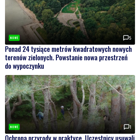
5
NOWE
Ponad 24 tysiące metrów kwadratowych nowych
terenów zielonych. Powstanie nowa przestrzeń
do wypoczynku
1
NOWE
Ochrona przyrody w praktyce. Uczestnicy usuwali
inwazyjne rośliny
Wiadomości