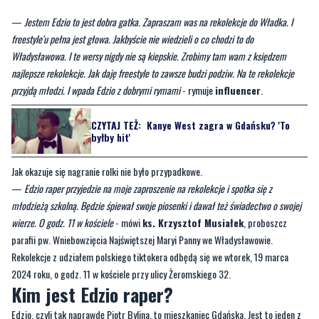
Władysławowa. I te wersy nigdy nie są kiepskie. Zrobimy tam wam z księdzem
najlepsze rekolekcje. Jak daję freestyle to zawsze budzi podziw. Na te rekolekcje
przyjdą młodzi. I wpada Edzio z dobrymi rymami
- rymuje
influencer
.
CZYTAJ TEŻ:
Kanye West zagra w Gdańsku? 'To
byłby hit'
Jak okazuje się nagranie rolki nie było przypadkowe.
—
Edzio raper przyjedzie na moje zaproszenie na rekolekcje i spotka się z
młodzieżą szkolną. Będzie śpiewał swoje piosenki i dawał też świadectwo o swojej
wierze. O godz. 11 w kościele
- mówi
ks. Krzysztof Musiałek
, proboszcz
parafii pw. Wniebowzięcia Najświętszej Maryi Panny we Władysławowie.
Rekolekcje z udziałem polskiego tiktokera odbędą się we wtorek, 19 marca
2024 roku, o godz. 11 w kościele przy ulicy Żeromskiego 32.
Kim jest Edzio raper?
Edzio, czyli tak naprawdę Piotr Bylina, to mieszkaniec Gdańska. Jest to jeden z
najlepszych freestyle'owców w Polsce, którego talent internauci mogą
podziwiać w mediach społecznościowych. Spróbował także swoich sił w Fame
MMA.