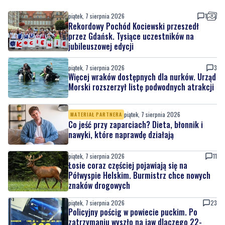
jubileuszowej edycji
piątek, 7 sierpnia 2026
3
Więcej wraków dostępnych dla nurków. Urząd
Morski rozszerzył listę podwodnych atrakcji
piątek, 7 sierpnia 2026
MATERIAŁ PARTNERA
Co jeść przy zaparciach? Dieta, błonnik i
nawyki, które naprawdę działają
piątek, 7 sierpnia 2026
11
Łosie coraz częściej pojawiają się na
Półwyspie Helskim. Burmistrz chce nowych
znaków drogowych
piątek, 7 sierpnia 2026
23
Policyjny pościg w powiecie puckim. Po
zatrzymaniu wyszło na jaw dlaczego 22-
latek uciekał
piątek, 7 sierpnia 2026
14
Tusk: "Polska ma nowego zawodnika".