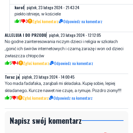
ALLELUJA I DO PRZODU
piątek, 23 lutego 2024 - 12:12:05
No godne zainteresowania niczym dzieci i religia w szkołach
,gonić ich świrów internetowych i czarną zarazę i won od dzieci
zwłaszcza chłopców
5
4
Zgłoś komentarz
Odpowiedz na komentarz
Teraz ja
piątek, 23 lutego 2024 - 14:00:45
Yoo mada fadafaka, zarąbali mi składaka. Kupię sobie, lepiej
składanego. Kurcze nawet nie czuje, a rymuje. Pozdro ziomy!!!!
3
1
Zgłoś komentarz
Odpowiedz na komentarz
Napisz swój komentarz
Nie hejtuj, pisz kulturalnie i zgodne z prawem
komentarze! Jeśli widzisz niestosowny wpis -
kliknij "zgłoś nadużycie".