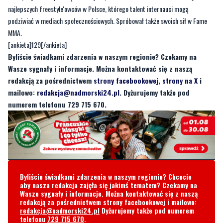
[ankieta]129[/ankieta]
Byliście świadkami zdarzenia w naszym regionie? Czekamy na
Wasze sygnały i informacje. Można kontaktować się z naszą
redakcją za pośrednictwem
strony facebookowej
,
strony na X
i
mailowo:
redakcja@nadmorski24.pl
. Dyżurujemy także pod
numerem telefonu 729 715 670.
Byliście świadkami zdarzenia w naszym regionie? Chcecie
aby nasza redakcja zajęła się jakimś tematem? Czekamy na
Wasze sygnały i informacje. Można kontaktować się z naszą
redakcją za pośrednictwem strony facebookowej i mailowo:
redakcja@nadmorski24.pl
Dyżurujemy także pod numerem
telefonu
729 715 670
.
Komentarze