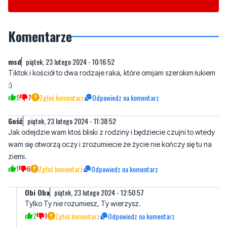
msd
piątek, 23 lutego 2024 - 10:16:52
Tiktok i kościół to dwa rodzaje raka, które omijam szerokim łukiem
:)
9
7
Zgłoś komentarz
Odpowiedz na komentarz
Gość
piątek, 23 lutego 2024 - 11:38:52
Jak odejdzie wam ktoś bliski z rodziny i będziecie czujni to wtedy
wam się otworzą oczy i zrozumiecie że życie nie kończy się tu na
ziemi.
1
6
Zgłoś komentarz
Odpowiedz na komentarz
Obi Oba
piątek, 23 lutego 2024 - 12:50:57
Tylko Ty nie rozumiesz, Ty wierzysz.
2
1
Zgłoś komentarz
Odpowiedz na komentarz
karol
piątek, 23 lutego 2024 - 21:43:24
piekło istnieje, w kościele
1
3
Zgłoś komentarz
Odpowiedz na komentarz