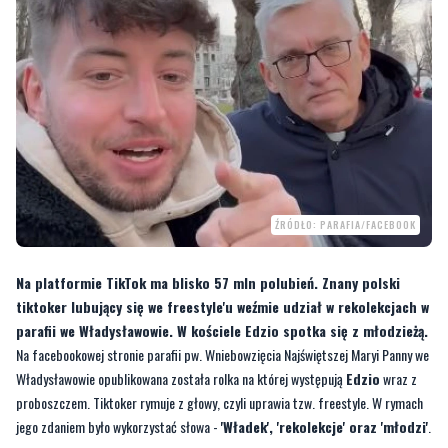
ŹRÓDŁO: PARAFIA/FACEBOOK
Na platformie TikTok ma blisko 57 mln polubień. Znany polski
tiktoker lubujący się we freestyle'u weźmie udział w rekolekcjach w
parafii we Władysławowie. W kościele Edzio spotka się z młodzieżą.
Na facebookowej stronie parafii pw. Wniebowzięcia Najświętszej Maryi Panny we
Władysławowie opublikowana została rolka na której występują
Edzio
wraz z
proboszczem. Tiktoker rymuje z głowy, czyli uprawia tzw. freestyle. W rymach
jego zdaniem było wykorzystać słowa -
'Władek', 'rekolekcje' oraz 'młodzi'
.