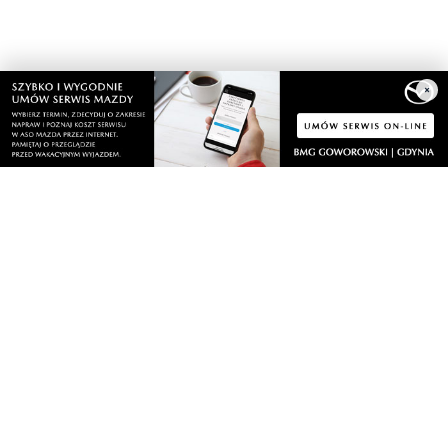
×
Nasze kamery
Gdynia
Orłowo