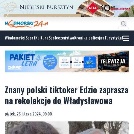
Wiadomości
Sport
Kultura
Społeczeństwo
Kronika policyjna
Turystyka
Fotoga
Znany polski tiktoker Edzio zaprasza
na rekolekcje do Władysławowa
piątek, 23 lutego 2024, 09:00