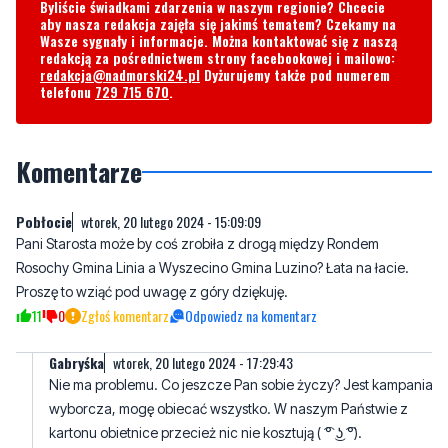
redakcja@nadmorski24.pl
Dyżurujemy także pod numerem
telefonu
729 715 670
.
Komentarze
Pobłocie
wtorek, 20 lutego 2024 - 15:09:09
Pani Starosta może by coś zrobiła z drogą między Rondem
Rosochy Gmina Linia a Wyszecino Gmina Luzino? Łata na łacie.
Proszę to wziąć pod uwagę z góry dziękuję.
11
0
Zgłoś komentarz
Odpowiedz na komentarz
Gabryśka
wtorek, 20 lutego 2024 - 17:29:43
Nie ma problemu. Co jeszcze Pan sobie życzy? Jest kampania
wyborcza, mogę obiecać wszystko. W naszym Państwie z
kartonu obietnice przecież nic nie kosztują ( ͡° ͜ʖ ͡°).
23
0
Zgłoś komentarz
Odpowiedz na komentarz
Kubica
czwartek, 22 lutego 2024 - 22:19:32