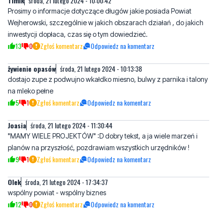
13
0
Zgłoś komentarz
Odpowiedz na komentarz
żywienie opasów
środa, 21 lutego 2024 - 10:13:38
dostajo zupe z podwujno wkałdko miesno, bulwy z parnika i talony
na mleko pełne
5
1
Zgłoś komentarz
Odpowiedz na komentarz
Joasia
środa, 21 lutego 2024 - 11:30:44
"MAMY WIELE PROJEKTÓW" :D dobry tekst, a ja wiele marzeń i
planów na przyszłość, pozdrawiam wszystkich urzędników !
9
1
Zgłoś komentarz
Odpowiedz na komentarz
Olek
środa, 21 lutego 2024 - 17:34:37
wspólny powiat - wspólny biznes
12
0
Zgłoś komentarz
Odpowiedz na komentarz
Zibi
środa, 21 lutego 2024 - 20:32:28
Przez wiele lat nic nie zrobiła dobrego tylko lansowała się za
pieniądze podatników. I ciągle Jej mało...