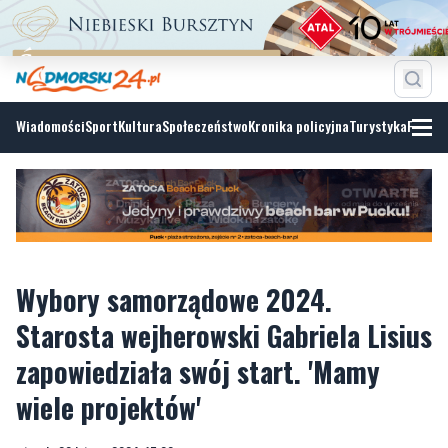
Wiadomości
Sport
Kultura
Społeczeństwo
Kronika policyjna
Turystyka
Fotoga
Wybory samorządowe 2024.
Starosta wejherowski Gabriela Lisius
zapowiedziała swój start. 'Mamy
wiele projektów'
wtorek, 20 lutego 2024, 15:00