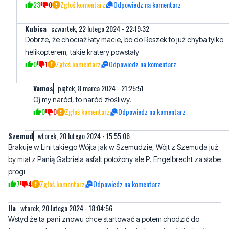
Dobrze, że chociaż łaty macie, bo do Reszek to już chyba tylko
helikopterem, takie kratery powstały
0
1
Zgłoś komentarz
Odpowiedz na komentarz
Vamos
piątek, 8 marca 2024 - 21:25:51
Oĵ my naród, to naród złośliwy.
0
0
Zgłoś komentarz
Odpowiedz na komentarz
Szemud
wtorek, 20 lutego 2024 - 15:55:06
Brakuje w Lini takiego Wójta jak w Szemudzie, Wójt z Szemuda już
by miał z Panią Gabriela asfalt położony ale P. Engelbrecht za słabe
progi
7
4
Zgłoś komentarz
Odpowiedz na komentarz
Ila
wtorek, 20 lutego 2024 - 18:04:56
Wstyd że ta pani znowu chce startować a potem chodzić do
fryzjera codziennie za nasze pieniądze i głupio się uśmiechać
przez następne 4 lata????????????
23
2
Zgłoś komentarz
Odpowiedz na komentarz