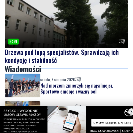
NOWE
Drzewa pod lupą specjalistów. Sprawdzają ich
kondycję i stabilność
Wiadomości
sobota, 8 sierpnia 2026
Nad morzem zmierzyli się najsilniejsi.
Sportowe emocje i ważny cel
sobota, 8 sierpnia 2026
Dwa dni rywalizacji i sportowych emocji.
Rzutki przyciągnęły tłumy
×
sobota, 8 sierpnia 2026
NOWE
Drzewa pod lupą specjalistów. Sprawdzają
ich kondycję i stabilność