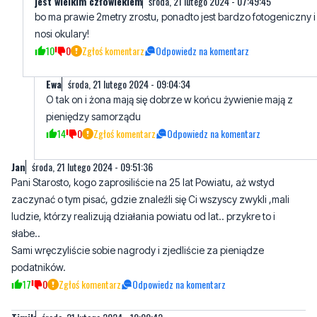
Ewa
środa, 21 lutego 2024 - 09:04:34
O tak on i żona mają się dobrze w końcu żywienie mają z
pieniędzy samorządu
14
0
Zgłoś komentarz
Odpowiedz na komentarz
Jan
środa, 21 lutego 2024 - 09:51:36
Pani Starosto, kogo zaprosiliście na 25 lat Powiatu, aż wstyd
zaczynać o tym pisać, gdzie znaleźli się Ci wszyscy zwykli ,mali
ludzie, którzy realizują działania powiatu od lat.. przykre to i
słabe..
Sami wręczyliście sobie nagrody i zjedliście za pieniądze
podatników.
17
0
Zgłoś komentarz
Odpowiedz na komentarz
Timik
środa, 21 lutego 2024 - 10:00:42
Prosimy o informacje dotyczące długów jakie posiada Powiat
Wejherowski, szczególnie w jakich obszarach działań , do jakich
inwestycji dopłaca, czas się o tym dowiedzieć.