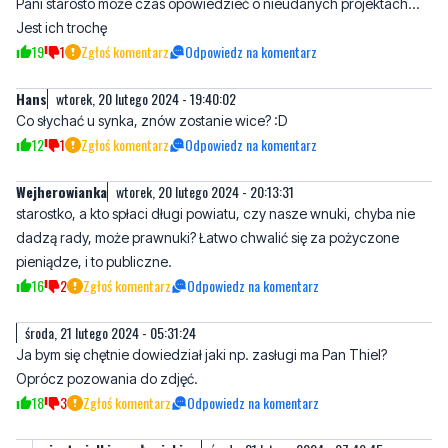
Hans
wtorek, 20 lutego 2024 - 19:40:02
Co słychać u synka, znów zostanie wice? :D
12
1
Zgłoś komentarz
Odpowiedz na komentarz
Wejherowianka
wtorek, 20 lutego 2024 - 20:13:31
starostko, a kto spłaci długi powiatu, czy nasze wnuki, chyba nie
dadzą rady, może prawnuki? Łatwo chwalić się za pożyczone
pieniądze, i to publiczne.
16
2
Zgłoś komentarz
Odpowiedz na komentarz
środa, 21 lutego 2024 - 05:31:24
Ja bym się chętnie dowiedział jaki np. zasługi ma Pan Thiel?
Oprócz pozowania do zdjęć.
18
3
Zgłoś komentarz
Odpowiedz na komentarz
jest wielkim człowiekiem
środa, 21 lutego 2024 - 07:49:45
bo ma prawie 2metry zrostu, ponadto jest bardzo fotogeniczny i
nosi okulary!
10
0
Zgłoś komentarz
Odpowiedz na komentarz