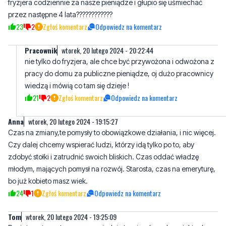
Pracownik
wtorek, 20 lutego 2024 - 20:22:44
nie tylko do fryzjera, ale chce być przywożona i odwożona z
pracy do domu za publiczne pieniądze, oj dużo pracownicy
wiedzą i mówią co tam się dzieje !
21
2
Zgłoś komentarz
Odpowiedz na komentarz
Anna
wtorek, 20 lutego 2024 - 19:15:27
Czas na zmiany,te pomysły to obowiązkowe działania, i nic więcej.
Czy dalej chcemy wspierać ludzi, którzy idą tylko po to, aby
zdobyć stołki i zatrudnić swoich bliskich. Czas oddać władzę
młodym, mających pomysł na rozwój. Starosta, czas na emeryturę,
bo już kobieto masz wiek.
24
1
Zgłoś komentarz
Odpowiedz na komentarz
Tom
wtorek, 20 lutego 2024 - 19:25:09
Pani starosto może czas opowiedzieć o nieudanych projektach...
Jest ich trochę
19
1
Zgłoś komentarz
Odpowiedz na komentarz