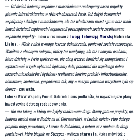
innych instytucji rządowych i organizacji pozarządowych zostały zrealizowane
wspaniałe projekty
- mówi w rozmowie z
Twoją Telewizją Morską
Gabriela
Lisius
. -
Wiele z nich wymaga jeszcze dokończenia, ponieważ zostały rozpoczęte.
Wspólnie z obecnymi radnymi, którzy też kandydują, ale też z nowymi osobami,
które działają w życiu społecznym, ale chcą jeszcze bardziej się zaangażować i
wystartować w tych wyborach będziemy dalej pracować dla wspólnego dobra
naszych mieszkańców i będziemy realizować kolejne projekty infrastrukturalne,
oświatowe, społeczne, gospodarcze tak, aby w naszym powiecie wszystkim żyło się
dobrze
-
zauważa
.
Liderka KWW Wspólny Powiat Gabrieli Lisius podkreśla, że najważniejsze plany
inwestycyjne dotyczą rozbudowy dróg.
—
Nie ma takiej, w której nie byłyby realizowane drogi. Mamy gotowe projekty, np.
budowa dwóch rond w Redzie na ul. Gniewowskiej, w Luzinie kolejny etap dużego
projektu drogi powiatowej z Luzina do Robakowa, a potem aż z rondem do drogi
powiatowej, która biegnie na Strzepcz
- wylicza
starosta
, która mówi też o
innych kierunkach inwestycyjnych. -
Ze względu na rosnącą liczbę mieszkańców w
powiecie wejherowskim musimy rozbudowywać szkoły. Czeka to szkołę powiatową
w Redzie, 'Samochodówkę' w Wejherowie, ale też wiele adaptacji i modernizacji w