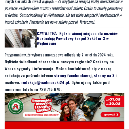
innych szkołach. Powstanie też nowa szkoła przy ul. Tartacznej.
CZYTAJ TEŻ:
Będzie więcej miejsca dla uczniów.
Rozbudują Powiatowy Zespół Szkół nr 3 w
Wejherowie
Przypomnijmy, że wybory samorządowe odbędą się 7 kwietnia 2024 roku.
Byliście świadkami zdarzenia w naszym regionie? Czekamy na
Wasze sygnały i informacje. Można kontaktować się z naszą
redakcją za pośrednictwem
strony facebookowej
,
strony na X
i
mailowo:
redakcja@nadmorski24.pl
. Dyżurujemy także pod
numerem telefonu 729 715 670.
Byliście świadkami zdarzenia w naszym regionie? Chcecie
aby nasza redakcja zajęła się jakimś tematem? Czekamy na
Wasze sygnały i informacje. Można kontaktować się z naszą
redakcją za pośrednictwem strony facebookowej i mailowo: