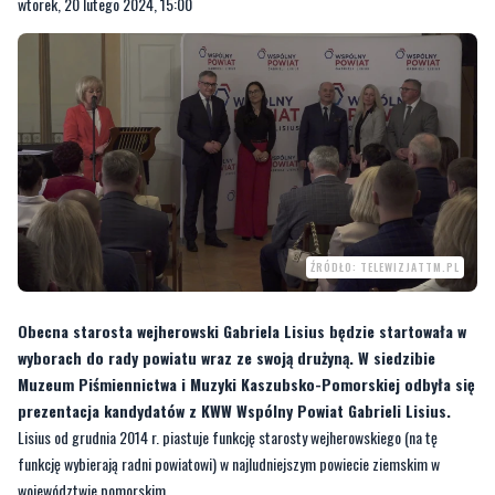
ŹRÓDŁO: TELEWIZJATTM.PL
Obecna starosta wejherowski Gabriela Lisius będzie startowała w
wyborach do rady powiatu wraz ze swoją drużyną. W siedzibie
Muzeum Piśmiennictwa i Muzyki Kaszubsko-Pomorskiej odbyła się
prezentacja kandydatów z KWW Wspólny Powiat Gabrieli Lisius.
Lisius od grudnia 2014 r. piastuje funkcję starosty wejherowskiego (na tę
funkcję wybierają radni powiatowi) w najludniejszym powiecie ziemskim w
województwie pomorskim.
—
Od dwóch kadencji wspólnie z mieszkańcami realizujemy nasze projekty
głównie infrastrukturalne w różnych obszarach życia. Też dzięki doskonałej
współpracy i dialogu z mieszkańcami, ale też włodarzami miast i gmin oraz wielu