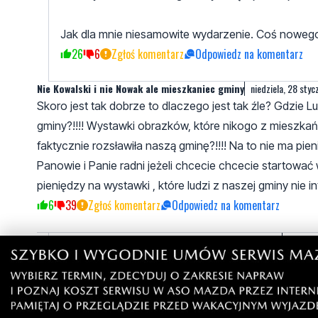
Jak dla mnie niesamowite wydarzenie. Coś nowego
26
6
Zgłoś komentarz
Odpowiedz na komentarz
Nie Kowalski i nie Nowak ale mieszkaniec gminy
niedziela, 28 styc
Skoro jest tak dobrze to dlaczego jest tak źle? Gdzie L
gminy?!!!! Wystawki obrazków, które nikogo z mieszkańcó
faktycznie rozsławiła naszą gminę?!!!! Na to nie ma pie
Panowie i Panie radni jeżeli chcecie chcecie startow
pieniędzy na wystawki , które ludzi z naszej gminy nie i
6
39
Zgłoś komentarz
Odpowiedz na komentarz
zatroskany mieszkaniec a nie udajacy boga grajek
środa, 
Dajcie juz spokuj z tą pozalsieboze orkiestra. To d
brzuszkiem przy piwku klnie do mlodziezy i bije br
msciwa strasznie. Bylam z tym w goku i myslalam z
Jak radni z wojtem doloza choc zlotowke na to bar