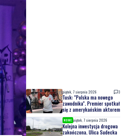
piątek, 7 sierpnia 2026
3
Tusk: "Polska ma nowego
zawodnika". Premier spotkał
się z amerykańskim aktorem
piątek, 7 sierpnia 2026
NOWE
Kolejna inwestycja drogowa
zakończona. Ulica Sudecka