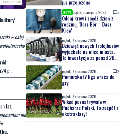
już przejezdna
. JAKUB DULKO
piątek, 7 sierpnia 2026
5
NOWE
Oddaj krew i spędź dzień z
kultury'
rodziną. 'Darz Bór – Dasz
Krew'
ztuki w całej
piątek, 7 sierpnia 2026
 wolontariacko
Dziewięć nowych trolejbusów
wyjechało na ulice miasta.
To inwestycja za ponad 28
śród
mln zł
24.pl.
piątek, 7 sierpnia 2026
2
Pomorska IV liga wraca do
gry
piątek, 7 sierpnia 2026
Wikęd poznał rywala w
ch lat.
Pucharze Polski. To zespół z
ekstraklasy!
 elementem nie
że
tka.