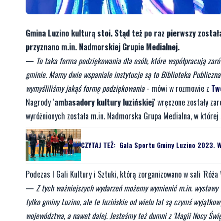
Gmina Luzino kulturą stoi. Stąd też po raz pierwszy zosta
przyznano m.in. Nadmorskiej Grupie Medialnej.
—
To taka forma podziękowania dla osób, które współpracują zaró
gminie. Mamy dwie wspaniale instytucje są to Biblioteka Publiczna
wymyśliliśmy jakąś formę podziękowania
- mówi w rozmowie z
Tw
Nagrody
'ambasadory kultury luzińskiej'
wręczone zostały zaró
wyróżnionych została m.in. Nadmorska Grupa Medialna, w której 
CZYTAJ TEŻ:
Gala Sportu Gminy Luzino 2023. W
Podczas I Gali Kultury i Sztuki, którą zorganizowano w sali 'Róż
—
Z tych ważniejszych wydarzeń możemy wymienić m.in. wystawy w
tylko gminy Luzino, ale te luzińskie od wielu lat są czymś wyjątk
województwa, a nawet dalej. Jesteśmy też dumni z 'Magii Nocy Święt