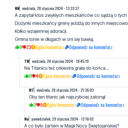
NN
niedziela, 28 stycznia 2024 - 13:33:37
A zapytał ktos zwykłych mieszkańców co sądzą o tych p
Dożynki mieszkańcy gminy jeżdżą do innych miejscowości
Kółko wzajemnej adoracji.
Gmina tonie w długach w oni się bawią.
9
23
Zgłoś komentarz
Odpowiedz na komentarz
TW
niedziela, 28 stycznia 2024 - 18:45:19
Na Titanicu też orkiestra grała do końca...
6
4
Zgłoś komentarz
Odpowiedz na komentarz
WT
niedziela, 28 stycznia 2024 - 21:36:03
Oby ten titanic jak najszybciej zatonął
3
5
Zgłoś komentarz
Odpowiedz na komentarz
No
poniedziałek, 29 stycznia 2024 - 12:16:02
A co było żartem w Magii Nocy Świętojańskiej?