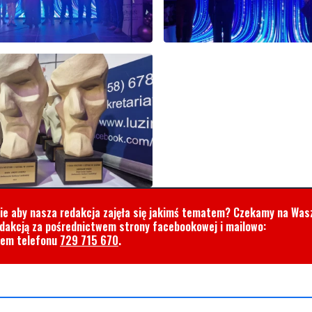
cie aby nasza redakcja zajęła się jakimś tematem? Czekamy na Was
edakcją za pośrednictwem strony facebookowej i mailowo:
rem telefonu
729 715 670
.