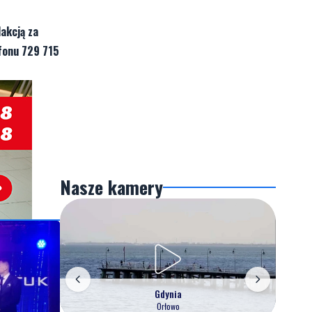
akcją za
fonu 729 715
Nasze kamery
Gdynia
Orłowo