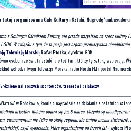
ŹRÓDŁO: TELEWIZJATTM.PL/FOT
ła tutaj zorganizowana Gala Kultury i Sztuki. Nagrodę 'ambasadora 
wno z Gminnym Ośrodkiem Kultury, ale przede wszystkim na rzecz kultury i s
 i GOK. W związku z tym, że ta pasja jest często przekazywana nieodpłatnie
oją Telewizją Morską
Rafał Płotka
, dyrektor GOK.
wno osobom ze świata sztuki, ale też tym, którzy tę sztukę wspierają. W
skład wchodzi Twoja Telewizja Morska, radio Norda FM i portal Nadmorski
yróżniono najlepszych sportowców, trenerów i działaczy
a Wiatrów' w Robakowie, komisja nagradzała za działania z ostatnich cztere
ielkich artystów. Kolejna pojawi się już 8 marca. Dożynki są nieodłącznym
owym, ewenementem nie tylko na skalę regionu, ale śmiało można stwierdzić, 
ojańskiej', czyli wydarzenia, które organizujemy od trzech lat
- wylicza
Pło