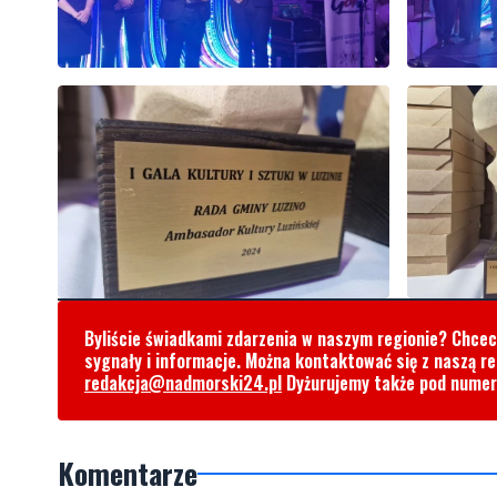
Byliście świadkami zdarzenia w naszym regionie? Chce
sygnały i informacje. Można kontaktować się z naszą r
redakcja@nadmorski24.pl
Dyżurujemy także pod nume
Komentarze