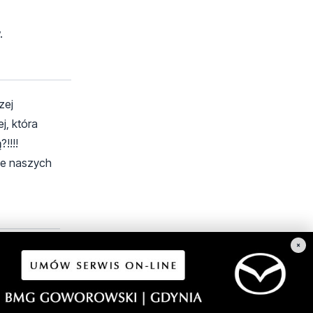
.
zej
j, która
!!!!
ie naszych
×
ilku panow z
noc elita
e sobie
) regionu