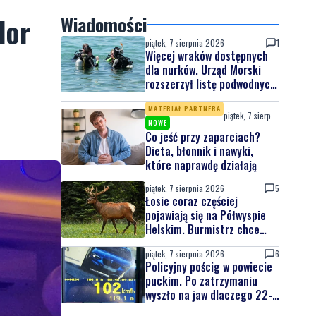
dor
Wiadomości
piątek, 7 sierpnia 2026
1
Więcej wraków dostępnych
dla nurków. Urząd Morski
rozszerzył listę podwodnych
atrakcji
MATERIAŁ PARTNERA
piątek, 7 sierpnia 2026
NOWE
Co jeść przy zaparciach?
Dieta, błonnik i nawyki,
które naprawdę działają
piątek, 7 sierpnia 2026
5
Łosie coraz częściej
pojawiają się na Półwyspie
Helskim. Burmistrz chce
nowych znaków drogowych
piątek, 7 sierpnia 2026
6
Policyjny pościg w powiecie
puckim. Po zatrzymaniu
wyszło na jaw dlaczego 22-
latek uciekał