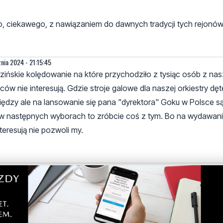
, ciekawego, z nawiązaniem do dawnych tradycji tych rejonów
znia 2024 - 21:15:45
uzińskie kolędowanie na które przychodziło z tysiąc osób z nas
w nie interesują. Gdzie stroje galowe dla naszej orkiestry dęte
niędzy ale na lansowanie się pana "dyrektora" Goku w Polsce są?
ać w następnych wyborach to zróbcie coś z tym. Bo na wydawan
nteresują nie pozwoli my.
31 stycznia 2024 - 17:56:25
opiero kolo wzajemnej adoracji. Moj siostrzeniec tam chodzil. K
awo zonce dyrygenta szukajacej poklasku. Dzieci boja sie, bo po
e reka reke myje ale widze ze i na nich najezdzacie. hehe dobr
ahlo to my, prawdziwi mieszkancy (a nie udajacy ich "muzycy"