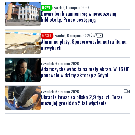
czwartek, 6 sierpnia 2026
NOWE
Dawny bank zamieni się w nowoczesną
bibliotekę. Prace postępują
czwartek, 6 sierpnia 2026
WAŻNE
Alarm na plaży. Spacerowiczka natrafiła na
niewybuch
czwartek, 6 sierpnia 2026
Adamczycha wróciła na mały ekran. W '1670'
ponownie widzimy aktorkę z Gdyni
czwartek, 6 sierpnia 2026
4
Ukradła towar za blisko 2,9 tys. zł. Teraz
może jej grozić do 5 lat więzienia