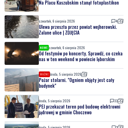
Na Placu Kaszubskim stanął fotoplastikon
czwartek, 6 sierpnia 2026
4
Ulewa przeszła przez powiat wejherowski.
Zalane ulice | ZDJĘCIA
czwartek, 6 sierpnia 2026
NOWE
Od festynów po koncerty. Sprawdź, co czeka
nas w ten weekend w powiecie lęborskim
środa, 5 sierpnia 2026
WAŻNE
Pożar stolarni. "Ogniem objęty jest cały
budynek"
środa, 5 sierpnia 2026
33
PEJ przekazał teren pod budowę elektrowni
jądrowej w gminie Choczewo
środa, 5 sierpnia 2026
3