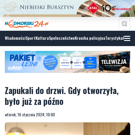
Wiadomości
Sport
Kultura
Społeczeństwo
Kronika policyjna
Turystyka
Fotoga
Zapukali do drzwi. Gdy otworzyła,
było już za późno
wtorek, 16 stycznia 2024, 10:00