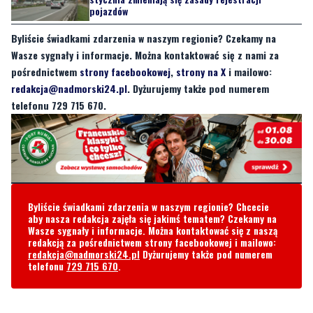
pojazdów
Byliście świadkami zdarzenia w naszym regionie? Czekamy na
Wasze sygnały i informacje. Można kontaktować się z nami za
pośrednictwem
strony facebookowej
,
strony na X
i mailowo:
redakcja@nadmorski24.pl
. Dyżurujemy także pod numerem
telefonu 729 715 670.
Byliście świadkami zdarzenia w naszym regionie? Chcecie
aby nasza redakcja zajęła się jakimś tematem? Czekamy na
Wasze sygnały i informacje. Można kontaktować się z naszą
redakcją za pośrednictwem strony facebookowej i mailowo:
redakcja@nadmorski24.pl
Dyżurujemy także pod numerem
telefonu
729 715 670
.