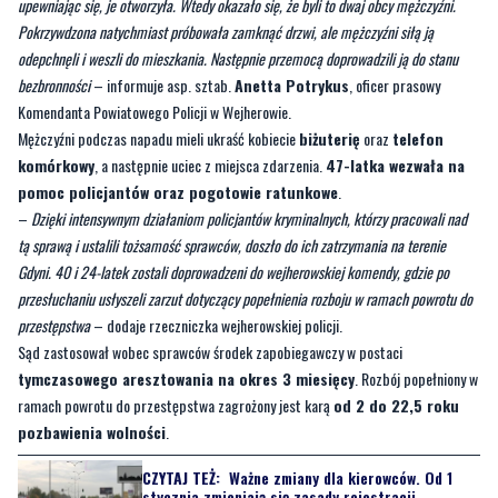
upewniając się, je otworzyła. Wtedy okazało się, że byli to dwaj obcy mężczyźni.
Pokrzywdzona natychmiast próbowała zamknąć drzwi, ale mężczyźni siłą ją
odepchnęli i weszli do mieszkania. Następnie przemocą doprowadzili ją do stanu
bezbronności
– informuje asp. sztab.
Anetta Potrykus
, oficer prasowy
Komendanta Powiatowego Policji w Wejherowie.
Mężczyźni podczas napadu mieli ukraść kobiecie
biżuterię
oraz
telefon
komórkowy
, a następnie uciec z miejsca zdarzenia.
47-latka wezwała na
pomoc policjantów oraz pogotowie ratunkowe
.
–
Dzięki intensywnym działaniom policjantów kryminalnych, którzy pracowali nad
tą sprawą i ustalili tożsamość sprawców, doszło do ich zatrzymania na terenie
Gdyni. 40 i 24-latek zostali doprowadzeni do wejherowskiej komendy, gdzie po
przesłuchaniu usłyszeli zarzut dotyczący popełnienia rozboju w ramach powrotu do
przestępstwa
– dodaje rzeczniczka wejherowskiej policji.
Sąd zastosował wobec sprawców środek zapobiegawczy w postaci
tymczasowego aresztowania na okres 3 miesięcy
. Rozbój popełniony w
ramach powrotu do przestępstwa zagrożony jest karą
od 2 do 22,5 roku
pozbawienia wolności
.
CZYTAJ TEŻ:
Ważne zmiany dla kierowców. Od 1
stycznia zmieniają się zasady rejestracji