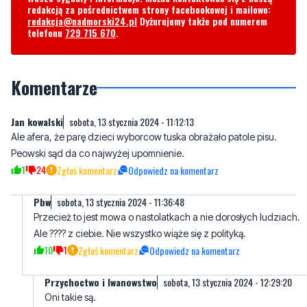
Komentarze
Jan kowalski
sobota, 13 stycznia 2024 - 11:12:13
Ale afera, że parę dzieci wyborcow tuska obrażało patole pisu.
Peowski sąd da co najwyżej upomnienie.
1
24
Zgłoś komentarz
Odpowiedz na komentarz
Pbw
sobota, 13 stycznia 2024 - 11:36:48
Przecież to jest mowa o nastolatkach a nie dorosłych ludziach.
Ale ???? z ciebie. Nie wszystko wiąże się z polityką.
10
1
Zgłoś komentarz
Odpowiedz na komentarz
Przychoctwo i Iwanowstwo
sobota, 13 stycznia 2024 - 12:29:20
Oni takie są.
1
0
Zgłoś komentarz
Odpowiedz na komentarz
Emeryt
sobota, 13 stycznia 2024 - 11:33:21