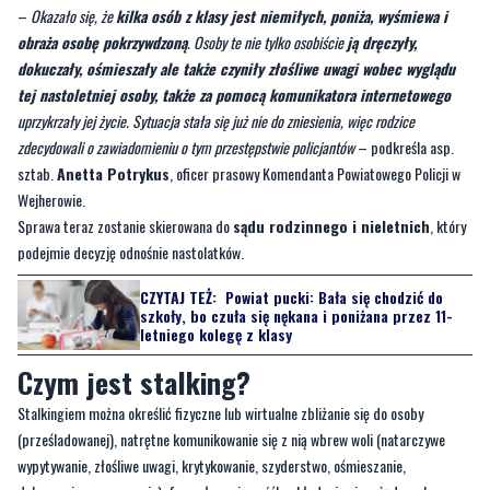
tej nastoletniej osoby, także za pomocą komunikatora internetowego
uprzykrzały jej życie. Sytuacja stała się już nie do zniesienia, więc rodzice
zdecydowali o zawiadomieniu o tym przestępstwie policjantów
– podkreśla asp.
sztab.
Anetta Potrykus
, oficer prasowy Komendanta Powiatowego Policji w
Wejherowie.
Sprawa teraz zostanie skierowana do
sądu rodzinnego i nieletnich
, który
podejmie decyzję odnośnie nastolatków.
CZYTAJ TEŻ:
Powiat pucki: Bała się chodzić do
szkoły, bo czuła się nękana i poniżana przez 11-
letniego kolegę z klasy
Czym jest stalking?
Stalkingiem można określić fizyczne lub wirtualne zbliżanie się do osoby
(prześladowanej), natrętne komunikowanie się z nią wbrew woli (natarczywe
wypytywanie, złośliwe uwagi, krytykowanie, szyderstwo, ośmieszanie,
dokuczanie, przezywanie), formułowanie gróźb, składanie niepożądanych
propozycji, deklaracji, może to być także nachodzenie rodziny i bliskich.
Przestępstwem tym jest uporczywe nękanie innej osoby lub osoby dla niej