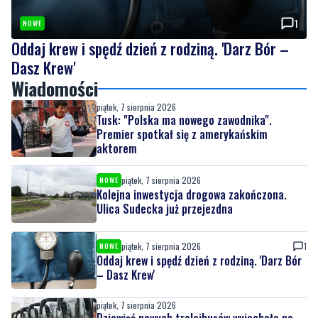
Dasz Krew'
Wiadomości
piątek, 7 sierpnia 2026
Tusk: "Polska ma nowego zawodnika".
Premier spotkał się z amerykańskim
aktorem
piątek, 7 sierpnia 2026
NOWE
Kolejna inwestycja drogowa zakończona.
Ulica Sudecka już przejezdna
piątek, 7 sierpnia 2026
1
NOWE
Oddaj krew i spędź dzień z rodziną. 'Darz Bór
– Dasz Krew'
piątek, 7 sierpnia 2026
Dziewięć nowych trolejbusów wyjechało na
ulice miasta. To inwestycja za ponad 28 mln
zł