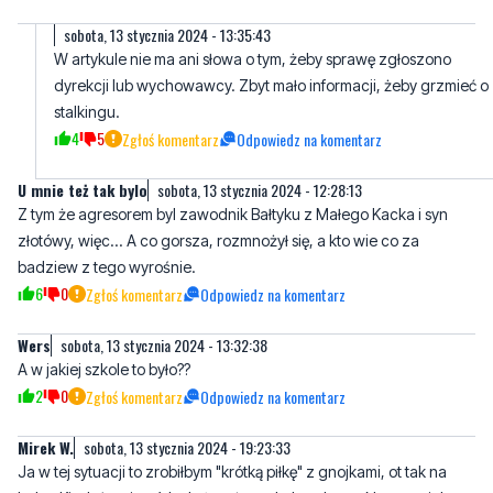
dyrekcji lub wychowawcy. Zbyt mało informacji, żeby grzmieć o
stalkingu.
4
5
Zgłoś komentarz
Odpowiedz na komentarz
U mnie też tak bylo
sobota, 13 stycznia 2024 - 12:28:13
Z tym że agresorem byl zawodnik Bałtyku z Małego Kacka i syn
złotówy, więc... A co gorsza, rozmnożył się, a kto wie co za
badziew z tego wyrośnie.
6
0
Zgłoś komentarz
Odpowiedz na komentarz
Wers
sobota, 13 stycznia 2024 - 13:32:38
A w jakiej szkole to było??
2
0
Zgłoś komentarz
Odpowiedz na komentarz
Mirek W.
sobota, 13 stycznia 2024 - 19:23:33
Ja w tej sytuacji to zrobiłbym "krótką piłkę" z gnojkami, ot tak na
boku. Kiedyś moja córka była też w szkole nękana. Nauczyciele
byli bezradni. Ja zastosowałem niezbyt formalne metody, na
granicy z prawem, ale okazały się skuteczne. Córka "odzyskała"