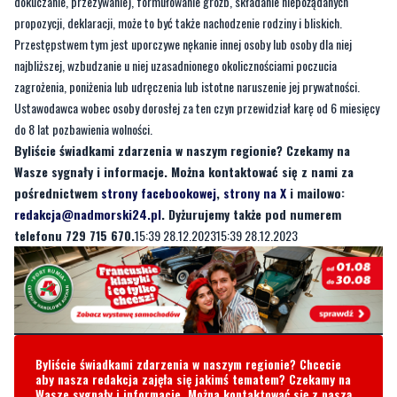
najbliższej, wzbudzanie u niej uzasadnionego okolicznościami poczucia
zagrożenia, poniżenia lub udręczenia lub istotne naruszenie jej prywatności.
Ustawodawca wobec osoby dorosłej za ten czyn przewidział karę od 6 miesięcy
do 8 lat pozbawienia wolności.
Byliście świadkami zdarzenia w naszym regionie? Czekamy na
Wasze sygnały i informacje. Można kontaktować się z nami za
pośrednictwem
strony facebookowej
,
strony na X
i mailowo:
redakcja@nadmorski24.pl
. Dyżurujemy także pod numerem
telefonu 729 715 670.
15:39 28.12.202315:39 28.12.2023
Byliście świadkami zdarzenia w naszym regionie? Chcecie
aby nasza redakcja zajęła się jakimś tematem? Czekamy na
Wasze sygnały i informacje. Można kontaktować się z naszą
redakcją za pośrednictwem strony facebookowej i mailowo:
redakcja@nadmorski24.pl
Dyżurujemy także pod numerem
telefonu
729 715 670
.