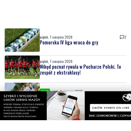
piątek, 7 sierpnia 2026
2
Pomorska IV liga wraca do gry
piątek, 7 sierpnia 2026
Wikęd poznał rywala w Pucharze Polski. To
zespół z ekstraklasy!
piątek, 7 sierpnia 2026
NOWE
Piknik nad Łupawą połączył mieszkańców
piątek, 7 sierpnia 2026
NOWE
×
Przed nami weekend. Nie masz jeszcze
planów? Sprawdź nasze propozycje w
powiecie wejherowskim i puckim
czwartek, 6 sierpnia 2026
14
Nietrzeźwy opiekun jechał rowerem z