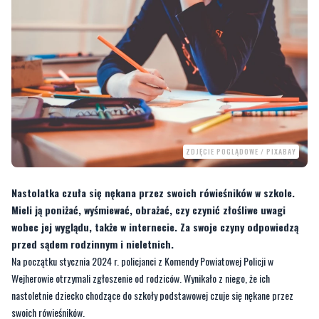
ZDJĘCIE POGLĄDOWE / PIXABAY
Nastolatka czuła się nękana przez swoich rówieśników w szkole.
Mieli ją poniżać, wyśmiewać, obrażać, czy czynić złośliwe uwagi
wobec jej wyglądu, także w internecie. Za swoje czyny odpowiedzą
przed sądem rodzinnym i nieletnich.
Na początku stycznia 2024 r. policjanci z Komendy Powiatowej Policji w
Wejherowie otrzymali zgłoszenie od rodziców. Wynikało z niego, że ich
nastoletnie dziecko chodzące do szkoły podstawowej czuje się nękane przez
swoich rówieśników.
–
Okazało się, że
kilka osób z klasy jest niemiłych, poniża, wyśmiewa i
obraża osobę pokrzywdzoną
. Osoby te nie tylko osobiście
ją dręczyły,
dokuczały, ośmieszały ale także czyniły złośliwe uwagi wobec wyglądu