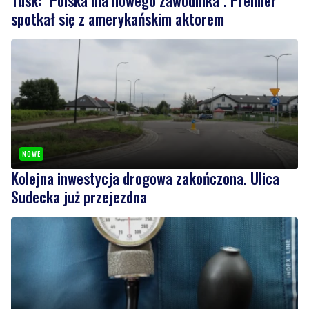
NOWE
Kolejna inwestycja drogowa zakończona. Ulica
Sudecka już przejezdna
1
NOWE
Oddaj krew i spędź dzień z rodziną. 'Darz Bór –