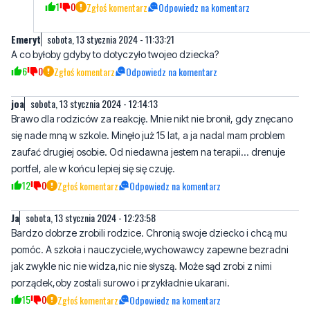
A co byłoby gdyby to dotyczyło twojeo dziecka?
6
0
Zgłoś komentarz
Odpowiedz na komentarz
joa
sobota, 13 stycznia 2024 - 12:14:13
Brawo dla rodziców za reakcję. Mnie nikt nie bronił, gdy znęcano
się nade mną w szkole. Minęło już 15 lat, a ja nadal mam problem
zaufać drugiej osobie. Od niedawna jestem na terapii... drenuje
portfel, ale w końcu lepiej się się czuję.
12
0
Zgłoś komentarz
Odpowiedz na komentarz
Ja
sobota, 13 stycznia 2024 - 12:23:58
Bardzo dobrze zrobili rodzice. Chronią swoje dziecko i chcą mu
pomóc. A szkoła i nauczyciele,wychowawcy zapewne bezradni
jak zwykle nic nie widza,nic nie słyszą. Może sąd zrobi z nimi
porządek,oby zostali surowo i przykładnie ukarani.
15
0
Zgłoś komentarz
Odpowiedz na komentarz
sobota, 13 stycznia 2024 - 13:35:43
W artykule nie ma ani słowa o tym, żeby sprawę zgłoszono