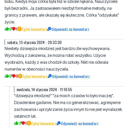
życie.
6
1
Zgłoś komentarz
Odpowiedz na komentarz
sobota, 13 stycznia 2024 - 20:33:30
Niestety dzisiejsza młodzież jest bardzo źle wychowywana.
Wychodzą z założenia, że można robić wszystko. Użycie
wyobraźni, każdy z was chodził do szkoły. Nikt nie odwala
numerów w obecności nauczyciela.
6
0
Zgłoś komentarz
Odpowiedz na komentarz
niedziela, 14 stycznia 2024 - 11:16:55
"dzisiejsza młodzież" "za moich czasów to było inaczej".
Dziaderskie gadanie. Nie ma co generalizować, agresywne
zachowania i uprzykrzanie życia innym to nie jest wynalazek
ostatnich lat.
3
1
Zgłoś komentarz
Odpowiedz na komentarz
Napisz swój komentarz