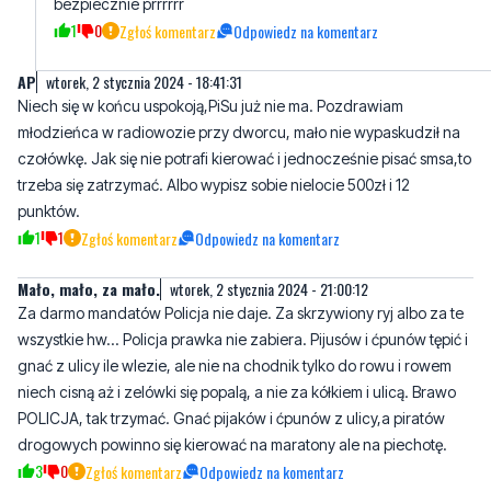
bezpiecznie prrrrrr
1
0
Zgłoś komentarz
Odpowiedz na komentarz
AP
wtorek, 2 stycznia 2024 - 18:41:31
Niech się w końcu uspokoją,PiSu już nie ma. Pozdrawiam
młodzieńca w radiowozie przy dworcu, mało nie wypaskudził na
czołówkę. Jak się nie potrafi kierować i jednocześnie pisać smsa,to
trzeba się zatrzymać. Albo wypisz sobie nielocie 500zł i 12
punktów.
1
1
Zgłoś komentarz
Odpowiedz na komentarz
Mało, mało, za mało.
wtorek, 2 stycznia 2024 - 21:00:12
Za darmo mandatów Policja nie daje. Za skrzywiony ryj albo za te
wszystkie hw... Policja prawka nie zabiera. Pijusów i ćpunów tępić i
gnać z ulicy ile wlezie, ale nie na chodnik tylko do rowu i rowem
niech cisną aż i zelówki się popalą, a nie za kółkiem i ulicą. Brawo
POLICJA, tak trzymać. Gnać pijaków i ćpunów z ulicy,a piratów
drogowych powinno się kierować na maratony ale na piechotę.
3
0
Zgłoś komentarz
Odpowiedz na komentarz