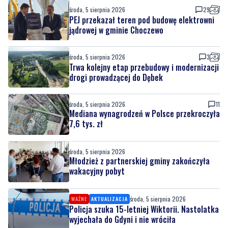
środa, 5 sierpnia 2026
29
PEJ przekazał teren pod budowę elektrowni
jądrowej w gminie Choczewo
środa, 5 sierpnia 2026
3
Trwa kolejny etap przebudowy i modernizacji
drogi prowadzącej do Dębek
środa, 5 sierpnia 2026
11
Mediana wynagrodzeń w Polsce przekroczyła
7,6 tys. zł
środa, 5 sierpnia 2026
Młodzież z partnerskiej gminy zakończyła
wakacyjny pobyt
środa, 5 sierpnia 2026
WAŻNE
AKTUALIZACJA
Policja szuka 15-letniej Wiktorii. Nastolatka
wyjechała do Gdyni i nie wróciła