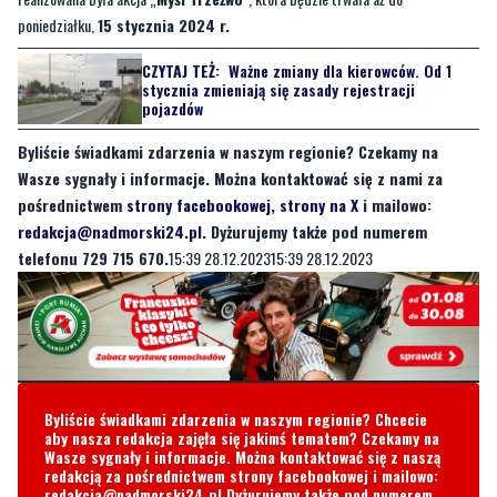
poniedziałku,
15 stycznia 2024 r.
CZYTAJ TEŻ:
Ważne zmiany dla kierowców. Od 1
stycznia zmieniają się zasady rejestracji
pojazdów
Byliście świadkami zdarzenia w naszym regionie? Czekamy na
Wasze sygnały i informacje. Można kontaktować się z nami za
pośrednictwem
strony facebookowej
,
strony na X
i mailowo:
redakcja@nadmorski24.pl
. Dyżurujemy także pod numerem
telefonu 729 715 670.
15:39 28.12.202315:39 28.12.2023
Byliście świadkami zdarzenia w naszym regionie? Chcecie
aby nasza redakcja zajęła się jakimś tematem? Czekamy na
Wasze sygnały i informacje. Można kontaktować się z naszą
redakcją za pośrednictwem strony facebookowej i mailowo:
redakcja@nadmorski24.pl
Dyżurujemy także pod numerem