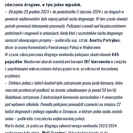
zdarzenia drogowe, w tym jeden wypadek.
–
Od piątku 29 grudnia 2023 r. do poniedziałku 2 stycznia 2024 r. na drogach w
powiecie wejherowskim było więcej patroli ruchu drogowego. W tym czasie również
patrole prewencji intensywnie pracowały. Policjanci czuwali nad bezpieczeństwem
podróżnych i reagowali w sytuacjach, kiedy ktoś z uczestników ruchu drogowego
naruszał obowiązujące przepisy
– podkreśla asp. sztab.
Anetta Potrykus
,
oficer prasowy Komendanta Powiatowego Policji w Wejherowie.
W czasie zabezpieczenia długiego weekendu policjanci skontrolowali
445
pojazdów
. Mundurowi ukarali mandatami karnymi
187 kierowców
w związku
z popełnionymi wykroczeniami dotyczącymi m.in. przekroczeń dozwolonej
prędkości.
–
Efektem jednej z takich kontroli było zatrzymanie prawa jazdy kierowcy, który
znacznie przekroczył prędkość na terenie zabudowanym (o ponad 50 km/h).
Dodatkowo zatrzymano 3 nietrzeźwych kierowców samochodów i 4 rowerzystów
pod wpływem alkoholu. Ponadto policjanci prowadzili czynności na miejscu 22
kolizji drogowych i jednego wypadku w Strzepczu, w którym jedna osoba została
ranna
– podkreśla rzeczniczka wejherowskiej policji.
Warto dodać, że podczas długiego sylwestrowego weekendu 2023/2024
realizowana była akcja „
Myśl Trzeźwo
”, która będzie trwała aż do