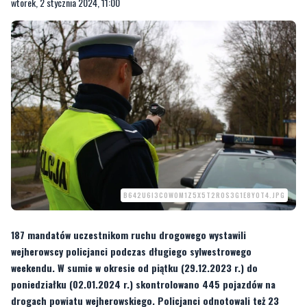
wtorek, 2 stycznia 2024, 11:00
B642U6I3C0W0M1Z5X5T2R0S3G1E8Y0T4.JPG
187 mandatów uczestnikom ruchu drogowego wystawili
wejherowscy policjanci podczas długiego sylwestrowego
weekendu. W sumie w okresie od piątku (29.12.2023 r.) do
poniedziałku (02.01.2024 r.) skontrolowano 445 pojazdów na
drogach powiatu wejherowskiego. Policjanci odnotowali też 23