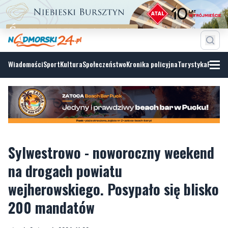
Wiadomości
Sport
Kultura
Społeczeństwo
Kronika policyjna
Turystyka
Fotoga
Sylwestrowo - noworoczny weekend
na drogach powiatu
wejherowskiego. Posypało się blisko
200 mandatów