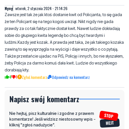
Nyny
wtorek, 2 stycznia 2024 - 21:14:26
Zawsze jest tak że jak ktoś dostanie kwit od Policjanta, to się gada
że ten Policjant się na tego kogoś uwziął. Nikt nigdy nie gada
prawdy za co tak faktycznie dostał kwit. Nawet ludzie dokładają
sobie do głupiego kwita legendę bo chcą być twardymi i
ludźmi.Kazdy jest kozak. A prawda jest taka, że jak takiego kozaka
zawiną to się wysprzęgla na wyścigi i daje wszystko o co pytają.
Także przestańcie ujadac na PiS, Policję i innych, bo nie słyszałem,
żeby Policja za darmo komuś dała kwit. Ludzie do wszystkiego
dorabiają kity.
4
1
Zgłoś komentarz
Odpowiedz na komentarz
Napisz swój komentarz
Nie hejtuj, pisz kulturalnie i zgodne z prawem
komentarze! Jeśli widzisz niestosowny wpis -
kliknij "zgłoś nadużycie".