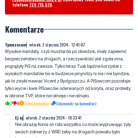
telefonu
729 715 670
.
Komentarze
Tymczasem
wtorek, 2 stycznia 2024 - 12:41:07
Wysokie mandaty, czyli musztarda po obiedzie, miały zapewnić
bezpieczeństwo na drogach, a rzeczywistość jest zgoła inna,
pogrążyły PiS na zawsze. Tylko teraz Tusk będzie korzystał z
wysokich mandatów bo w budżecie pinyndzy ni ma i nie byndzie,
jak to zwykł mawiać Vicent z Bydgoszczu. A PISowcom pozostaje
tylko wycie i kwik PISowców oderwanych od koryta, oraz protesty
w obronie TVP, które nie istnieje i nie istniało.
2
6
Zgłoś komentarz
Odpowiedz na komentarz
Ej ej
wtorek, 2 stycznia 2024 - 18:33:41
Nie obrażaj Konia on robi wszystko co może wypruwając żyły
swoich żołnierzy z WRD żeby na drogach powiatu było