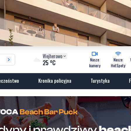
Wejherowo
Nasze
Nasze
o
25
C
kamery
HotSpoty
eczeństwo
Kronika policyjna
Turystyka
F