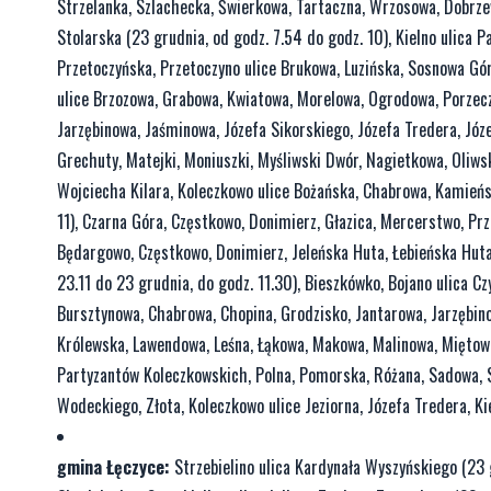
Strzelanka, Szlachecka, Świerkowa, Tartaczna, Wrzosowa, Dobrze
Stolarska (23 grudnia, od godz. 7.54 do godz. 10), Kielno ulica 
Przetoczyńska, Przetoczyno ulice Brukowa, Luzińska, Sosnowa Góra
ulice Brzozowa, Grabowa, Kwiatowa, Morelowa, Ogrodowa, Porzecz
Jarzębinowa, Jaśminowa, Józefa Sikorskiego, Józefa Tredera, Jó
Grechuty, Matejki, Moniuszki, Myśliwski Dwór, Nagietkowa, Oliws
Wojciecha Kilara, Koleczkowo ulice Bożańska, Chabrowa, Kamieńs
11), Czarna Góra, Częstkowo, Donimierz, Głazica, Mercerstwo, Prz
Będargowo, Częstkowo, Donimierz, Jeleńska Huta, Łebieńska Huta
23.11 do 23 grudnia, do godz. 11.30), Bieszkówko, Bojano ulica Cz
Bursztynowa, Chabrowa, Chopina, Grodzisko, Jantarowa, Jarzębinow
Królewska, Lawendowa, Leśna, Łąkowa, Makowa, Malinowa, Miętow
Partyzantów Koleczkowskich, Polna, Pomorska, Różana, Sadowa, S
Wodeckiego, Złota, Koleczkowo ulice Jeziorna, Józefa Tredera, Ki
gmina Łęczyce:
Strzebielino ulica Kardynała Wyszyńskiego (23 g