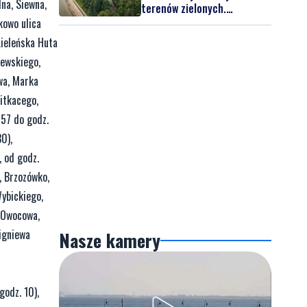
na, Siewna,
terenów zielonych.
Powstanie nowa przestrzeń
kowo ulica
do wypoczynku
Kieleńska Huta
zewskiego,
wa, Marka
itkacego,
857 do godz.
0),
, od godz.
, Brzozówko,
Wybickiego,
, Owocowa,
igniewa
Nasze kamery
godz. 10),