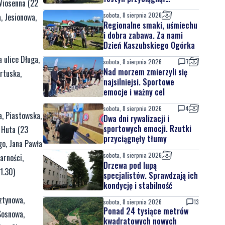
 Wiosenna (22
mieszkańców oraz gości
sobota, 8 sierpnia 2026
, Jesionowa,
Regionalne smaki, uśmiechu
i dobra zabawa. Za nami
Dzień Kaszubskiego Ogórka
a ulice Długa,
sobota, 8 sierpnia 2026
7
Nad morzem zmierzyli się
artuska,
najsilniejsi. Sportowe
emocje i ważny cel
sobota, 8 sierpnia 2026
4
a, Piastowska,
Dwa dni rywalizacji i
sportowych emocji. Rzutki
 Huta (23
przyciągnęły tłumy
go, Jana Pawła
sobota, 8 sierpnia 2026
arności,
Drzewa pod lupą
1.30)
specjalistów. Sprawdzają ich
kondycję i stabilność
ztynowa,
sobota, 8 sierpnia 2026
13
Ponad 24 tysiące metrów
Sosnowa,
kwadratowych nowych