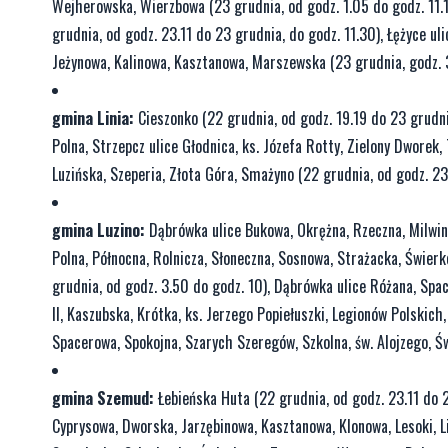
Wejherowska, Wierzbowa (23 grudnia, od godz. 1.05 do godz. 11.15
grudnia, od godz. 23.11 do 23 grudnia, do godz. 11.30), Łężyce 
Jeżynowa, Kalinowa, Kasztanowa, Marszewska (23 grudnia, godz. 3
gmina Linia:
Cieszonko (22 grudnia, od godz. 19.19 do 23 grudnia
Polna, Strzepcz ulice Głodnica, ks. Józefa Rotty, Zielony Dworek,
Luzińska, Szeperia, Złota Góra, Smażyno (22 grudnia, od godz. 23
gmina Luzino:
Dąbrówka ulice Bukowa, Okrężna, Rzeczna, Milwino
Polna, Północna, Rolnicza, Słoneczna, Sosnowa, Strażacka, Świe
grudnia, od godz. 3.50 do godz. 10), Dąbrówka ulice Różana, Spa
II, Kaszubska, Krótka, ks. Jerzego Popiełuszki, Legionów Polski
Spacerowa, Spokojna, Szarych Szeregów, Szkolna, św. Alojzego, Ś
gmina Szemud:
Łebieńska Huta (22 grudnia, od godz. 23.11 do 2
Cyprysowa, Dworska, Jarzębinowa, Kasztanowa, Klonowa, Lesoki, 