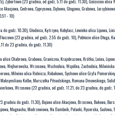
), Zybertowo (23 grudnia, od godz. 5.11 do godz. 11.30), Gościcino ulica
ulice Akacjowa, Cedrowa, Cyprysowa, Dębowa, Głogowa, Grabowa, Jarzębinowa
.51 - 10)
 do godz. 10.30), Głodnica, Kętrzyno, Kobylasz, Lewinko ulica Lipowa, Lini
 Tłuczewo (23 grudnia, od godz. 2.55 do godz. 10), Pobłocie ulice Długa, K
.11 do 23 grudnia, do godz. 11.30)
 ulice Chabrowa, Grabowa, Graniczna, Krajobrazowa, Krótka, Leśna, Lipow
rkowa, Wejherowska, Wrzosowa, Wschodnia, Wspólna, Zachodnia, Milwińska
cerowa, Milwino ulica Rolnicza, Robakowo, Sychowo ulice Gryfa Pomorskie
ch, Maksymiliana Kolbe, Marszałka Piłsudskiego, Romana Dmowskiego, Solid
wierkowa, Wrzosowa (22 grudnia, od godz. 17.21, do 23 grudnia, do godz. 1
3 grudnia do godz. 11.30), Bojano ulice Akacjowa, Brzozowa, Bukowa, Burs
Lipowa, Magnacka, Modrzewiowa, Na Dambnik, Polanki, Rycerska, Sadowa, 