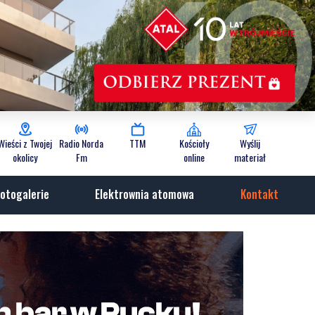
Wieści z Twojej
Radio Norda
TTM
Kościoły
Wyślij
okolicy
Fm
online
materiał
otogalerie
Elektrownia atomowa
Kontakt