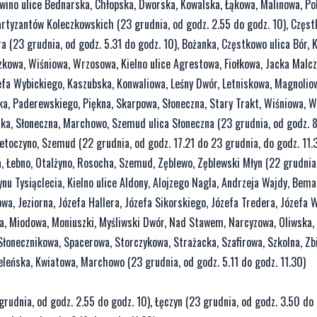
wino ulice Bednarska, Chłopska, Dworska, Kowalska, Łąkowa, Malinowa, Pol
Partyzantów Koleczkowskich (23 grudnia, od godz. 2.55 do godz. 10), Częst
 (23 grudnia, od godz. 5.31 do godz. 10), Bożanka, Częstkowo ulica Bór, 
kowa, Wiśniowa, Wrzosowa, Kielno ulice Agrestowa, Fiołkowa, Jacka Malc
zefa Wybickiego, Kaszubska, Konwaliowa, Leśny Dwór, Letniskowa, Magnolio
ka, Paderewskiego, Piękna, Skarpowa, Słoneczna, Stary Trakt, Wiśniowa, W
ka, Słoneczna, Marchowo, Szemud ulica Słoneczna (23 grudnia, od godz. 
etoczyno, Szemud (22 grudnia, od godz. 17.21 do 23 grudnia, do godz. 11.3
, Łebno, Otalżyno, Rosocha, Szemud, Zęblewo, Zęblewski Młyn (22 grudnia
ynu Tysiąclecia, Kielno ulice Aldony, Alojzego Nagla, Andrzeja Wajdy, Bema
a, Jeziorna, Józefa Hallera, Józefa Sikorskiego, Józefa Tredera, Józefa 
a, Miodowa, Moniuszki, Myśliwski Dwór, Nad Stawem, Narcyzowa, Oliwska
łonecznikowa, Spacerowa, Storczykowa, Strażacka, Szafirowa, Szkolna, Zb
eleńska, Kwiatowa, Marchowo (23 grudnia, od godz. 5.11 do godz. 11.30)
rudnia, od godz. 2.55 do godz. 10), Łęczyn (23 grudnia, od godz. 3.50 do 