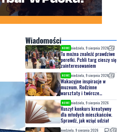
Wiadomości
niedziela, 9 sierpnia 2026
NOWE
Tu można znaleźć prawdziwe
perełki. Pchli targ cieszy się
zainteresowaniem
niedziela, 9 sierpnia 2026
NOWE
Wakacyjne inspiracje w
muzeum. Rodzinne
warsztaty i twórcze
spotkania
niedziela, 9 sierpnia 2026
NOWE
Ruszył konkurs kreatywny
dla młodych mieszkańców.
Sprawdź, jak wziąć udział
niedziela, 9 sierpnia 2026
7