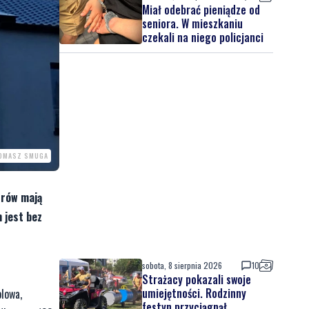
Miał odebrać pieniądze od
seniora. W mieszkaniu
czekali na niego policjanci
TOMASZ SMUGA
trów mają
 jest bez
sobota, 8 sierpnia 2026
10
Strażacy pokazali swoje
umiejętności. Rodzinny
olowa,
festyn przyciągnął