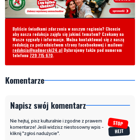
Byliście świadkami zdarzenia w naszym regionie? Chcecie
aby nasza redakcja zajęła się jakimś tematem? Czekamy na
Wasze sygnały i informacje. Można kontaktować się z naszą
redakcją za pośrednictwem strony facebookowej i mailowo:
redakcja@nadmorski24.pl
Dyżurujemy także pod numerem
telefonu
729 715 670
.
Komentarze
Napisz swój komentarz
Nie hejtuj, pisz kulturalnie i zgodne z prawem
komentarze! Jeśli widzisz niestosowny wpis -
kliknij "zgłoś nadużycie".
Imię / Podpis