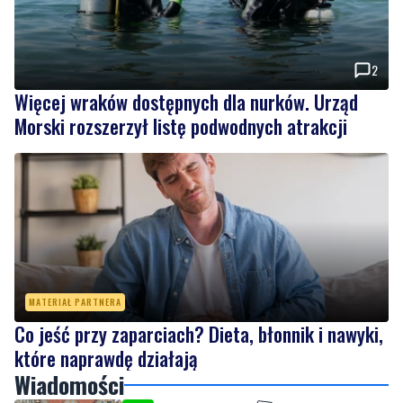
2
Więcej wraków dostępnych dla nurków. Urząd
Morski rozszerzył listę podwodnych atrakcji
MATERIAŁ PARTNERA
Co jeść przy zaparciach? Dieta, błonnik i nawyki,
które naprawdę działają
Wiadomości
piątek, 7 sierpnia 2026
NOWE
Rekordowy Pochód Kociewski przeszedł
przez Gdańsk. Tysiące uczestników na
jubileuszowej edycji