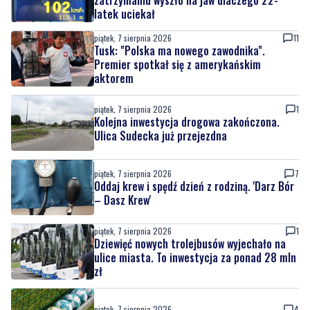
Tusk: "Polska ma nowego zawodnika".
Premier spotkał się z amerykańskim
aktorem
piątek, 7 sierpnia 2026
1
Kolejna inwestycja drogowa zakończona.
Ulica Sudecka już przejezdna
piątek, 7 sierpnia 2026
7
Oddaj krew i spędź dzień z rodziną. 'Darz Bór
– Dasz Krew'
piątek, 7 sierpnia 2026
1
Dziewięć nowych trolejbusów wyjechało na
ulice miasta. To inwestycja za ponad 28 mln
zł
piątek, 7 sierpnia 2026
4
Pomorska IV liga wraca do gry