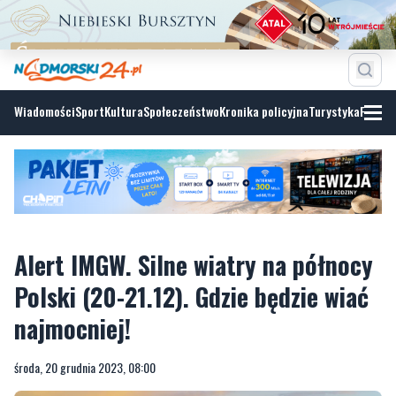
Wiadomości
Sport
Kultura
Społeczeństwo
Kronika policyjna
Turystyka
Fotoga
Alert IMGW. Silne wiatry na północy
Polski (20-21.12). Gdzie będzie wiać
najmocniej!
środa, 20 grudnia 2023, 08:00