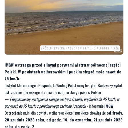
ŹRÓDŁO: KAMERA NADMORSKI24.PL - BIAŁOGÓRA PLAŻA
IMGW ostrzega przed silnymi porywami wiatru w północnej części
Polski. W powiatach wejherowskim i puckim sięgać może nawet do
75 km/h.
Instytut Meteorologii i Gospodarki Wodnej Państwowy Instytut Badawczy wydał
ostrzeżenie pierwszego stopnia dla nadmorskiego pasa w Polsce.
—
Prognozuje się wystąpienie silnego wiatru o średniej prędkości do 45 km/h, w
porywach do 75 km/h, z południowego zachodu i zachodu
- informuje
IMGW
.
Ostrzeżenie m.in. dla powiatu wejherowskiego i puckiego obowiązuje
od środy,
20 grudnia 2023 roku, od godz. 14, do czwartku, 21 grudnia 2023
roku, do godz. 2
.
CZYTAJ TEŻ:
Erupcja wulkanu na Islandii.
Ewakuowano mieszkańców pobliskiego
miasteczka. Wideo od czytelnika